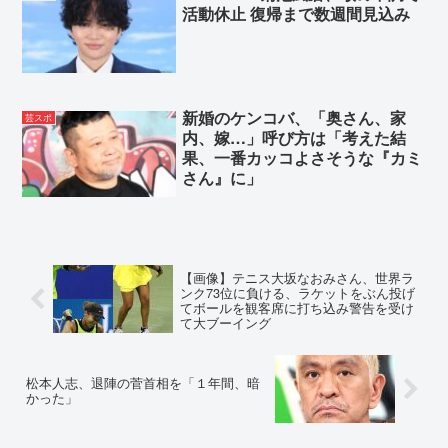
活動休止 復帰まで数週間見込み
新婚のケンコバ、「奥さん、家
芸スポ
内、嫁…」呼び方は「考えた結
果、一番カッコよさそうな『カミ
さん』に」
【画像】テニス大坂なおみさん、世界ラ
ンク73位に負ける、ラケットをぶん投げ
てボールを観客席に打ち込み警告を受け
て大ブーイング
松本人志、退陣の菅首相を「１年間、暗
かった」