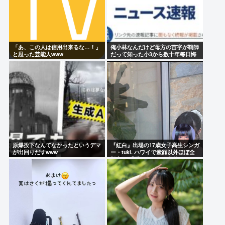
「あ、この人は信用出来るな…！」
俺小林なんだけど母方の苗字が鞘師
と思った芸能人www
だって知った小3から数十年毎日悔
しくて泣いてる
原爆投下なんてなかったというデマ
『紅白』出場の17歳女子高生シンガ
が出回りだすwww
ー・tuki. ハワイで素顔以外ほぼ全
部出し 「隠しきれない美貌」と
SNSざわつく