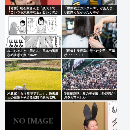
【老害】明石家さんま「炎天下で
「機動戦士ガンダムNT」があんま
『こいつら大変やなぁ』というのが
り面白くなかったんやが…
高校野球の良さ。ナイターが当たり
前だとつまらない」
みいちゃんと山田さん、日本の警察
【画像】美容室に行った女子、不満
なめすぎで炎上www
げ･･････！！
米農家「もう無理です…」。過去最
⚾高校野球、夏の甲子園、外野席が
大の在庫を抱える状態で新米収穫。
ガラガラらしい
新米価格安すぎて赤字に