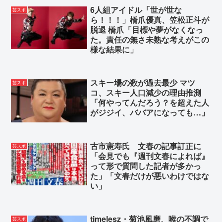
6人組アイドル「世が世な
芸スポ
ら！！！」橋爪優真、笠松正斗が
脱退 橋爪「目標や夢がなくなっ
た。責任の無さ未熟な考えがこの
様な結果に」
スキー場の数が過去最少 マツ
芸スポ
コ、スキー人口減少の理由推測
「何やってんだろう？を超えた人
がジジイ、ババアになっても…」
古市憲寿氏 文春の記事訂正に
芸スポ
「会見でも『週刊文春によれば』
って形で質問した記者が多かっ
た」「文春だけが悪いわけではな
い」
timelesz・菊池風磨、喉の不調で
芸スポ