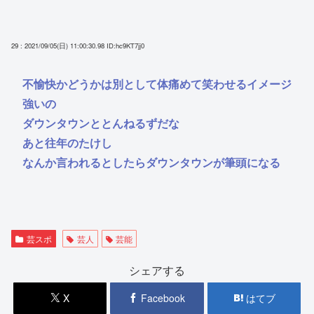
29 : 2021/09/05(日) 11:00:30.98
ID:hc9KT7jj0
不愉快かどうかは別として体痛めて笑わせるイメージ
強いの
ダウンタウンととんねるずだな
あと往年のたけし
なんか言われるとしたらダウンタウンが筆頭になる
芸スポ
芸人
芸能
シェアする
X
Facebook
はてブ