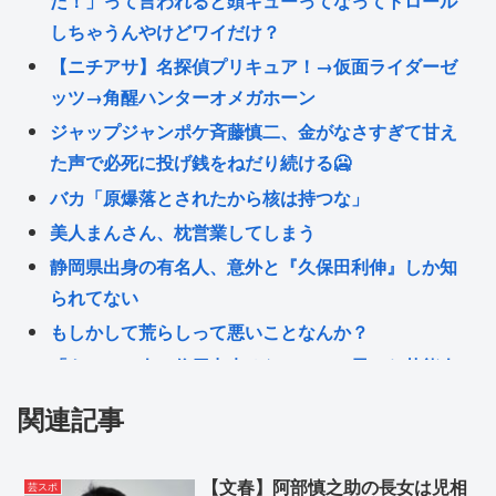
だ！」って言われると頭キューってなってトロール
しちゃうんやけどワイだけ？
【ニチアサ】名探偵プリキュア！→仮面ライダーゼ
ッツ→角醒ハンターオメガホーン
ジャップジャンポケ斉藤慎二、金がなさすぎて甘え
た声で必死に投げ銭をねだり続ける🥶
バカ「原爆落とされたから核は持つな」
美人まんさん、枕営業してしまう
静岡県出身の有名人、意外と『久保田利伸』しか知
られてない
もしかして荒らしって悪いことなんか？
「あ、この人は信用出来るな…！」と思った芸能人
www
関連記事
原爆投下なんてなかったというデマが出回りだす
www
【文春】阿部慎之助の長女は児相
芸スポ