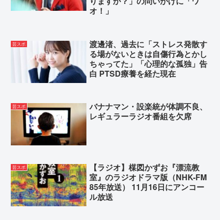
りますか？」の問いかけに「ワ
オ！」
渡邊渚、過去に「ストレス発散す
芸スポ
る場がないときは自傷行為とかし
ちゃってた」「心理的な孤独」告
白 PTSD療養を経た現在
バナナマン・設楽統が体調不良、
芸スポ
レギュラーラジオ番組を欠席
【ラジオ】楳図かずお『漂流教
芸スポ
室』のラジオドラマ版（NHK-FM
85年放送） 11月16日にアンコー
ル放送