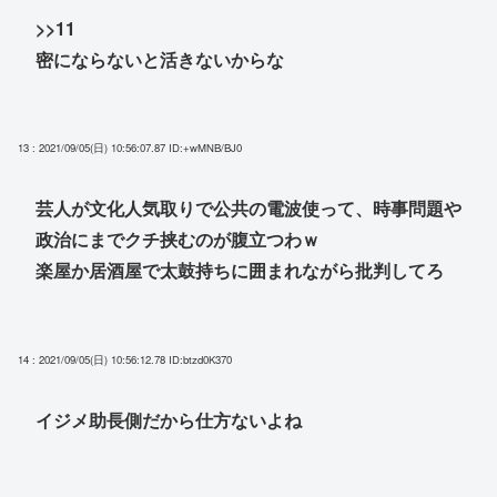
>>11
密にならないと活きないからな
13 : 2021/09/05(日) 10:56:07.87
ID:+wMNB/BJ0
芸人が文化人気取りで公共の電波使って、時事問題や
政治にまでクチ挟むのが腹立つわｗ
楽屋か居酒屋で太鼓持ちに囲まれながら批判してろ
14 : 2021/09/05(日) 10:56:12.78
ID:btzd0K370
イジメ助長側だから仕方ないよね