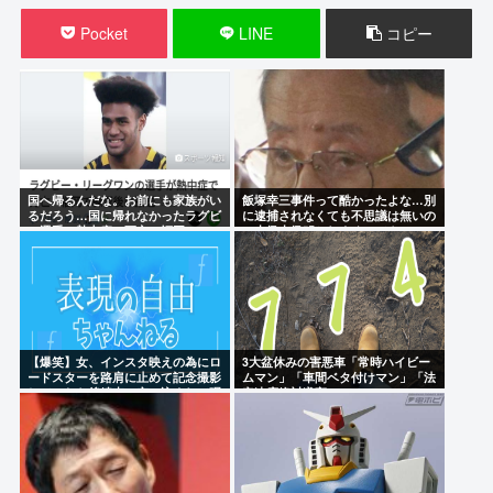
Pocket
LINE
コピー
国へ帰るんだな。お前にも家族がい
飯塚幸三事件って酷かったよな…別
るだろう…国に帰れなかったラグビ
に逮捕されなくても不思議は無いの
ー選手。熱中症で死亡。福岡
に上級上級叩かれまくってさ
【爆笑】女、インスタ映えの為にロ
3大盆休みの害悪車「常時ハイビー
ードスターを路肩に止めて記念撮影
ムマン」「車間ベタ付けマン」「法
していたら後続車に突っ込まれて咽
定速度絶対遵守マン」
び泣くwww