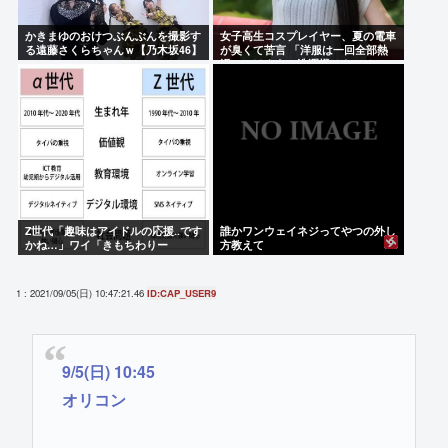
かきまゆのおけつぶんぶんを撮影す
女子高生コスプレイヤー、夏の電車
る遠藤さくらちゃんｗ【乃木坂46】
が臭くて苦言 「洋服は一回全部熱
湯につけよう！洗濯機はキッチンハ
イター薄めた水で一回まわそう！」
Z世代「趣味はアイドルの応援‥です
誰かワンウェイネジってやつの外し
かね…」ワイ「きもちわりー
方教えて
www」
1 : 2021/09/05(日) 10:47:21.46
ID:CAP_USER9
9/5(日) 10:45
オリコン