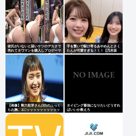
彼氏がいないと謳いケツのデカさで
手を繋いで駆け寄るあやめんとさく
売れてタワマンを購入しプロゲーマ
たんが可愛すぎる！！！【乃木坂
ーと結婚したグラドル、息子が「自
46】
閉スペクトラム症」と診断され泣く
【画像】剛力彩芽さん(32)のふっく
タイピング最強になりたいどうすれ
らお胸、エ□ッッッッッッッッッッ
ばいいか教えろ
ッッッッッ！