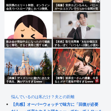
秋田県のエリート幹部、オンライン
【画像】安井カノンちゃん、バニー
会見でバスローブ姿にタバコ喫煙。
ガールコスプレでうっかり谷間が見
ワイルドすぎると話題に
えてしまう
飲み会が突如中止になったので連絡
【呆然】取引先専務「Aを20個注文
なく帰宅。すると異常に慌てる嫁。
する」ぼく「いつも1～2個しか使わ
なので無理やりリビング突入した結
ないけど本当に20であってる？」取
果→
専「あってる」⇒結果！
【画像】ディズニーに遊びにきた女
【衝撃】前原圭一さんの遺書、今見
子高生、胸がデカすぎるwww
るとガチで意味不明すぎるwww
悩んでいるのは私だけ？夫との距離
【共感】オーバーウォッチで味方に「回復が必要