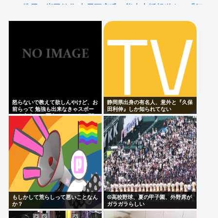
俳優・岸田健作 中居正広氏の熊本支援報道うけ「気
遣いや優しさがハンパじゃない」 中居氏との思い出
を回顧
wakatteTVの高田ふーみんこと、武田塾の高田史拓さ
ん召喚スレ
【画像】この兎のアイドルvtuberさん
怒らないで教えて欲しんやけど、お
静岡県出身の有名人、意外と『久保
Powered by livedoor 相互RSS
前らって 勉強も出来なきゃスポー
田利伸』しか知られてない
ツも出来ない 面白くもなければ顔
も悪い クラスの5軍だったよね？
もしかして荒らしって悪いことなん
⚾高校野球、夏の甲子園、外野席が
か？
ガラガラらしい