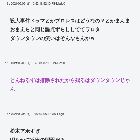
16 : 2021/09/05(日) 10:56:19.52
ID:FB4ybtfe0
殺人事件ドラマとかプロレスはどうなの？とかまんま
おまえらと同じ論点ずらししててワロタ
ダウンタウンの笑いはそんなもんかｗ
17 : 2021/09/05(日) 10:56:39.37
ID:QNiTIiYe0
とんねるずは排除されたから残るはダウンタウンじゃ
ん
18 : 2021/09/05(日) 10:57:03.05
ID:Yln9Fcg00
松本アホすぎ
明らかに浜田の問題だろ