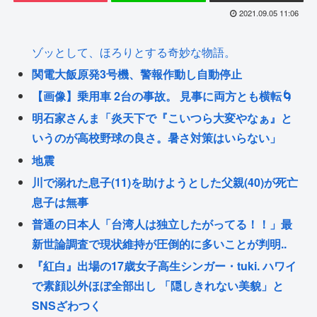
2021.09.05 11:06
ゾッとして、ほろりとする奇妙な物語。
関電大飯原発3号機、警報作動し自動停止
【画像】乗用車 2台の事故。 見事に両方とも横転🌀
明石家さんま「炎天下で『こいつら大変やなぁ』と
いうのが高校野球の良さ。暑さ対策はいらない」
地震
川で溺れた息子(11)を助けようとした父親(40)が死亡
息子は無事
普通の日本人「台湾人は独立したがってる！！」最
新世論調査で現状維持が圧倒的に多いことが判明..
『紅白』出場の17歳女子高生シンガー・tuki. ハワイ
で素顔以外ほぼ全部出し 「隠しきれない美貌」と
SNSざわつく