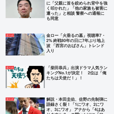
AIでロリコン画像自作しただけのおじさん、🇺🇸か
に「父親に首を絞められ背中を強
らの通報で逮捕
く叩かれた」「他の家族も被害に
遭った」と相談 警察への通報に
も同意
Powered by livedoor 相互RSS
金ロー「火垂るの墓」視聴率7・
芸スポ
2% 終戦80年の日に7年ぶり地上
波 「西宮のおばさん」トレンド
入り
「柴田恭兵」出演ドラマ人気ラン
芸スポ
キングNo.1が決定！ 2位は「俺
たちは天使だ！」！
解説・本田圭佑、佐野の先制弾に
芸スポ
語録さく裂！「1にワオ、2にワ
オ、3にワオ」 アナから「4はあ