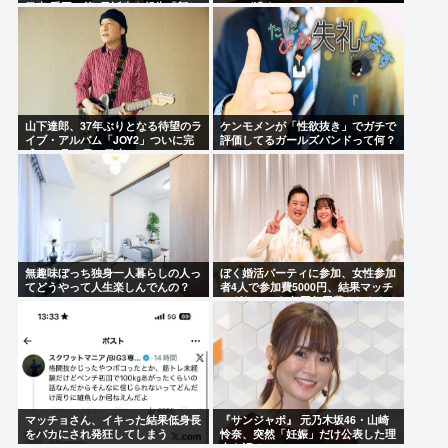
発表 重岡は第1子誕生も報告「新し
ニアが潰す」
い命迎えた」メンバー過半数が既婚
者に
山下達郎、37年ぶりとなる待望のラ
ケンモメンが「性欲抜き」でガチで
イブ・アルバム「JOY2」ついに完
評価してるガールズバンドって何？
成、10月14日に発売
無趣味ぼっち独身一人暮らしの人っ
ぼく婚活パーティに参加、女性参加
てどうやって人生楽しんでんの？
者4人で参加費5000円、結果マッチ
ングなし これ何回何円費やしたら
結婚できるんだろう…
マッチョさん、イキった結果低身長
『サンジャポ』 元乃木坂46・山崎
をバカにされ発狂してしまう
怜奈、突然「妊娠」だけ公表した理
由を語る