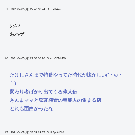
31 : 2021/04/05(月) 22:47:16.94
ID:hyxSAkuF0
>>27
おハゲ
16 : 2021/04/05(月) 22:32:30.90
ID:kvdGEMnR0
たけしさんまで特番やってた時代が懐かしい(´・ω・
｀)
変わり者ばかり出てくる偉人伝
さんまママと鬼瓦権造の芸能人の集まる店
どれも面白かったな
17 : 2021/04/05(月) 22:33:08.97
ID:NI9pWfDh0