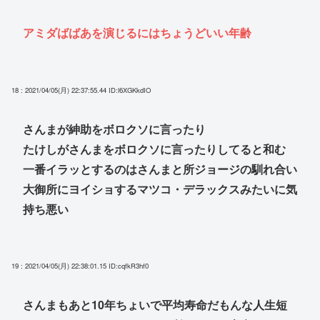
アミダばばあを演じるにはちょうどいい年齢
18 : 2021/04/05(月) 22:37:55.44
ID:l6XGKkdIO
さんまが紳助をボロクソに言ったり
たけしがさんまをボロクソに言ったりしてると和む
一番イラッとするのはさんまと所ジョージの馴れ合い
大御所にヨイショするマツコ・デラックスみたいに気
持ち悪い
19 : 2021/04/05(月) 22:38:01.15
ID:cqfkR3hf0
さんまもあと10年ちょいで平均寿命だもんな人生短