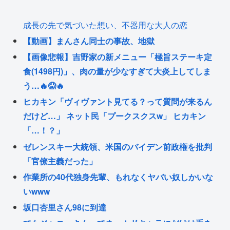
成長の先で気づいた想い、不器用な大人の恋
【動画】まんさん同士の事故、地獄
【画像悲報】吉野家の新メニュー「極旨ステーキ定
食(1498円)」、肉の量が少なすぎて大炎上してしま
う…🔥😱🔥
ヒカキン「ヴィヴァント見てる？って質問が来るん
だけど…」 ネット民「プークスクスw」 ヒカキン
「…！？」
ゼレンスキー大統領、米国のバイデン前政権を批判
「官僚主義だった」
作業所の40代独身先輩、もれなくヤバい奴しかいな
いwww
坂口杏里さん98に到達
でもジャニーさんってネームドキャラにだけは手を