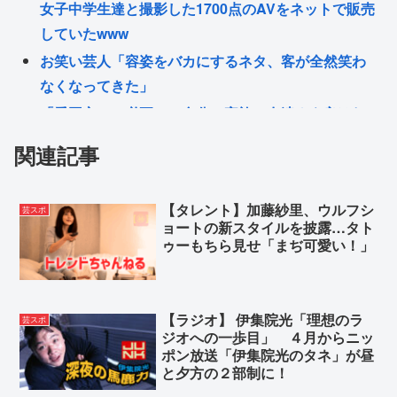
女子中学生達と撮影した1700点のAVをネットで販売
していたwww
お笑い芸人「容姿をバカにするネタ、客が全然笑わ
なくなってきた」
「愛国心って必要か？自分と家族と友達さえ良けれ
ば国なんてどうでもいいじゃん。近所のコンビニの
関連記事
方がまだ大切だわ」7万いいね
楽しんごが訴え「中居さん、本当にまた戻ってきて
【タレント】加藤紗里、ウルフシ
芸スポ
ほしいです。中居さんいないテレビは…」
ョートの新スタイルを披露…タト
【画像】X民「映画館のこの通路からしか得られない
ゥーもちら見せ「まぢ可愛い！」
栄養ってあると思う」👈共感できると話題にwww
Powered by livedoor 相互RSS
【ラジオ】 伊集院光「理想のラ
芸スポ
ジオへの一歩目」 ４月からニッ
ポン放送「伊集院光のタネ」が昼
と夕方の２部制に！