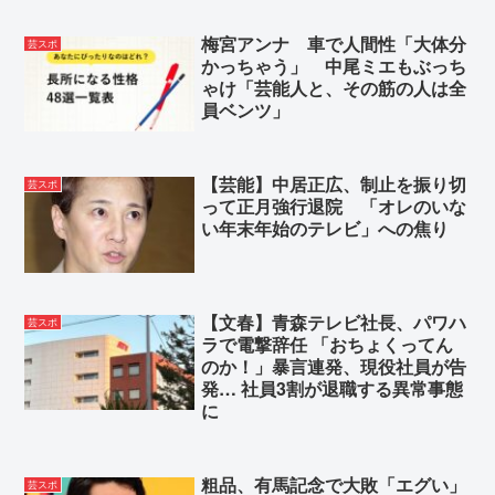
梅宮アンナ 車で人間性「大体分
芸スポ
かっちゃう」 中尾ミエもぶっち
ゃけ「芸能人と、その筋の人は全
員ベンツ」
【芸能】中居正広、制止を振り切
芸スポ
って正月強行退院 「オレのいな
い年末年始のテレビ」への焦り
【文春】青森テレビ社長、パワハ
芸スポ
ラで電撃辞任 「おちょくってん
のか！」暴言連発、現役社員が告
発… 社員3割が退職する異常事態
に
粗品、有馬記念で大敗「エグい」
芸スポ