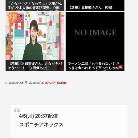
「かなり小さくなって…」大腸がん
【速報】黒柳徹子さん 93歳
手術 松本人志の青森訪問姿に心配
の声「脂肪のない感じが」「無理せ
ずに」
【悲報】浜辺美波さん、かなりヤバ
ラーメン二郎「もう食わない？ さ
そう････！！ (※画像あり)
っきは食べれるって言ったじゃねー
か！」（ヽ´ん`）「」 反論できる？
1 : 2021/04/05(月) 22:21:30.32
ID:CAP_USER9
4/5(月) 20:37配信
スポニチアネックス