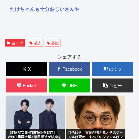
たけちゃんも十分おじいさんや
芸スポ
芸人
芸能
シェアする
X
Facebook
はてブ
Pocket
LINE
コピー
【STARTO ENTERTAINMENT】
ひろゆき「古参が増えるとそのジャ
WEST.重岡大毅&濵田崇裕が結婚を
ンルは死ぬ。すべてのジャンルはマ