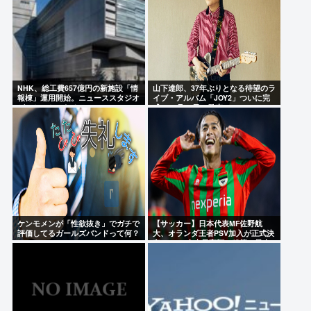
NHK、総工費657億円の新施設「情
山下達郎、37年ぶりとなる待望のラ
報棟」運用開始。ニューススタジオ
イブ・アルバム「JOY2」ついに完
がスケスケになる
成、10月14日に発売
ケンモメンが「性欲抜き」でガチで
【サッカー】日本代表MF佐野航
評価してるガールズバンドって何？
大、オランダ王者PSV加入が正式決
定！ NEC史上最高額の移籍、最大
約31億円か、5年契約を締結