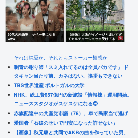
30代の未婚率、ヤベー事になる
【画像】大阪がイメージと違いすぎ
www
てカルチャーショック受けてる
それは純愛か、それともストーカー疑惑か
刺青の彫り師「スミ入れてるのは全員バカです」 ド
タキャン当たり前、カネはない、挨拶もできない
TBS世界遺産 ポルトガルの大学
NHK、総工費657億円の新施設「情報棟」運用開始。
ニューススタジオがスケスケになる😍
赤旗配達中の共産党市議（78）、車で民家当て逃げ
愛国者「石破のせいで円安になった許せない」
【画像】秋元康と共同でAKBの曲を作っていた男、