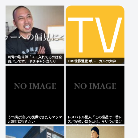
出さなかった星人だよな
松本まりか「戦争はやっちゃいかん」祖父が生涯最
も口にした言葉を紹介 平和への思いをつづる
ヒコロヒーと無料でキス👈する？
最近の物価、上がりすぎて何も買えなくなるwww
刺青の彫り師「スミ入れてるのは全
Powered by livedoor 相互RSS
TBS世界遺産 ポルトガルの大学
員バカです」 ドタキャン当たり
前、カネはない、挨拶もできない
うつ病が治って復職できたらマッマ
レスバトル星人「この惑星で一番レ
と旅行に行きたい
スバが強い奴を出せ。そいつが負け
たら滅ぼす」 誰を出す？