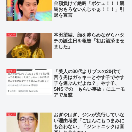
金額負けて絶叫「ボケェ！！！競
馬おもろないんじゃぁ！！！」引
退を宣言
本田望結、顔を赤らめながらハタ
芸スポ
チの誕生日を報告「初お酒済ませ
ました」
「美人の30代よりブスの20代て
芸スポ
言う男はガッキーとやす子でやす
子を選ぶんだよね？」やす子、
SNSでの「もらい事故」にユーモ
アで反撃
おぎやはぎ、ジンが流行していな
芸スポ
い理由考察「ごはんにもつまみに
も合わない」「ジントニックは音