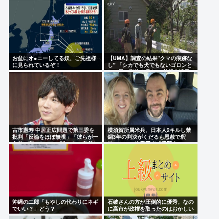
お盆にオ●ニーしてる奴、ご先祖様
【UMA】調査の結果”クマの痕跡な
に見られているぞ！
し” 「シカでも犬でもないゴロンと
して黒い動物を見た」 札幌市清田
区
古市憲寿 中居正広問題で第三委を
横須賀所属米兵、日本人2キルし禁
批判「反論をほぼ無視」「彼らが一
錮3年の判決がくだるも恩赦で釈
方的に言ったことが世の中に定着し
放！ニュー速愛国者「辺野古！」
てしまう」橋下徹も同調
沖縄の二郎「もやしの代わりにネギ
石破さんの方が圧倒的に優秀。なの
でいい？」どう？
に高市が政権を取ったのはおかしい