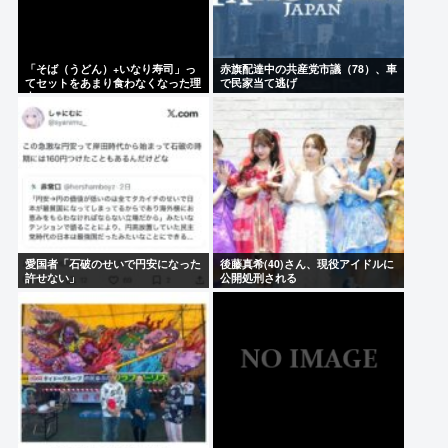
「そば（うどん）+いなり寿司」っ
赤旗配達中の共産党市議（78）、車
てセットをあまり食わなくなった理
で民家当て逃げ
由。
愛国者「石破のせいで円安になった
後藤真希(40)さん、現役アイドルに
許せない」
公開処刑される