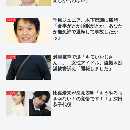
楽しか合わない」
千原ジュニア、木下都議に痛烈
芸スポ
「食事がとか睡眠がとか、あなた
が無免許で運転して事故したか
ら」
満員電車で涙「キモいおじさ
芸スポ
ん…」 女性アイドル、盗撮＆痴
漢被害訴え「通報しました」
比嘉愛未が決意表明「もうやるっ
芸スポ
きゃない！の覚悟です！！」深田
恭子代役