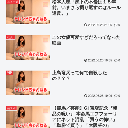
松本人志「瀬下の不倫は１５年
ニュー速
前。いまさら掘り返すのはルール
違反。」
2022.06.26 21:06
0
この女優可愛すぎだろってなった
なんJ
映画
2022.06.26 19:35
0
上島竜兵って何で自殺した
VIP
の？？？
2022.06.26 19:06
0
【競馬／芸能】G1宝塚記念『粗
芸スポ
品の呪い』 本命馬エフフォーリ
アにネット混乱 「買うの怖い」
「単勝で買う」「大阪杯の」