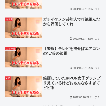
2022.06.27 16:35
0
ガチイケメン芸能人で打線組んだ
なんJ
から評価してくれ
2022.06.27 15:36
0
【警報】テレビを消せばエアコン
ニュー速
の1.7倍の節電
2022.06.27 13:06
0
録画していたIPPON女子グランプ
VIP
リ見ているけどおもんなさすぎて
ビビる
2022.06.26 21:11
0