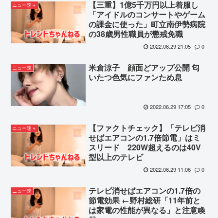
【三重】1億5千万円以上着服し
ニュー速＋
「アイドルのコンサートやゲーム
の課金に使った」町立南伊勢病院
の38歳男性職員が懲戒免職
2022.06.29 21:05
0
米倉涼子 顔面どアップ公開 匂
ニュー速
いたつ色気にファンため息
2022.06.29 17:05
0
【ファクトチェック】「テレビ消
ニュー速＋
せばエアコンの1.7倍節電」はミ
スリード 220W超えるのは40V
型以上のテレビ
2022.06.29 11:06
0
テレビ消せばエアコンの1.7倍の
ニュー速
節電効果 ←野村総研「11年前と
は家電の性能が異なる」と注意喚