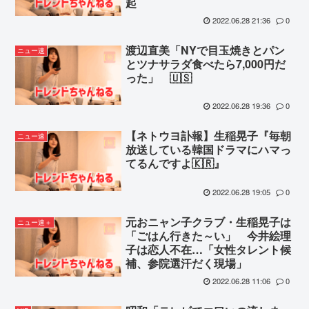
起
2022.06.28 21:36
0
渡辺直美「NYで目玉焼きとパン
ニュー速
とツナサラダ食べたら7,000円だ
った」 🇺🇸
2022.06.28 19:36
0
【ネトウヨ訃報】生稲晃子『毎朝
ニュー速
放送している韓国ドラマにハマっ
てるんですよ🇰🇷』
2022.06.28 19:05
0
元おニャン子クラブ・生稲晃子は
ニュー速＋
「ごはん行きた～い」 今井絵理
子は恋人不在…「女性タレント候
補、参院選汗だく現場」
2022.06.28 11:06
0