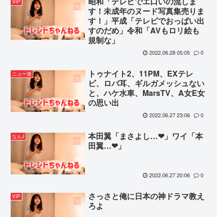
昭和「テレビでエ口いの流しま
VIP
す！未成年のヌード写真集売りま
す！」平成「テレビでおっぱい出
すのだめ」令和「AVもロリ絵も
規制な」
2022.06.28 05:05
0
トゥナイト2、11PM、EXテレ
ニュー速
ビ、ロバ耳、ギルガメッシュない
と、ハケ水車、MarsTV、A女E女
の思い出
2022.06.27 23:06
0
本田翼「まさよし…❤」ワイ「本
なんJ
田翼…❤」
2022.06.27 20:06
0
さっさと俺に日本の神ドラマ教え
VIP
ろよ