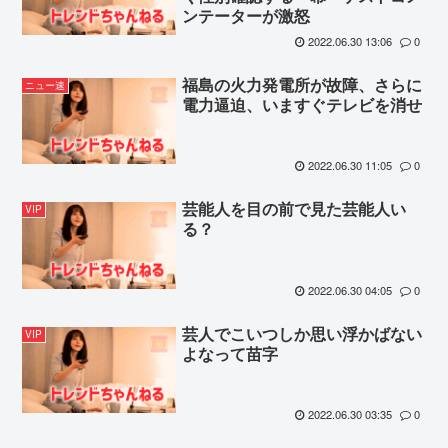
ンテーターが激怒
2022.06.30 13:06
0
福島の火力発電所が故障、さらに
ニュー速
電力逼迫、いますぐテレビを消せ
2022.06.30 11:05
0
芸能人を目の前で見た芸能人い
VIP
る？
2022.06.30 04:05
0
芸人でこいつしか思い浮かばない
VIP
よなって苗字
2022.06.30 03:35
0