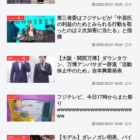
2025.03.31 16:20
0
第三者委はフジテレビが「中居氏
ニュー速＋
の利益のためとみられる行動を取
ったのは２次加害に当たる」と指
摘
2025.03.31 16:20
0
【大阪・関西万博】ダウンタウ
talkニュー速＋
ン、万博アンバサダー辞退「活動
休止中のため」吉本興業発表
2025.03.31 16:03
0
フジテレビ、今日17時からまた祭
なんG
り
wwwwwwwwwwwwwwwwwwww
ww
2025.03.31 15:40
0
【モデル】ダレノガレ明美、バイ
talkニュー速＋