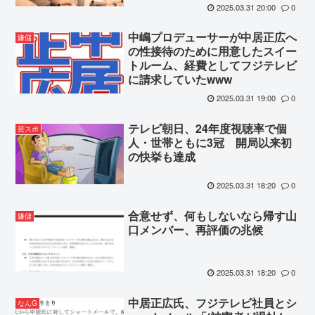
2025.03.31 20:00
0
中嶋プロデューサーが中居正広へ
嫌儲
の性接待のために用意したスイー
トルーム、経費としてフジテレビ
に請求していたwww
2025.03.31 19:00
0
テレビ朝日、24年度視聴率で個
芸スポ
人・世帯ともに3冠 開局以来初
の快挙も達成
2025.03.31 18:20
0
合意せず、何もしないなら帰す山
嫌儲
口メンバー、再評価の兆候
2025.03.31 18:20
0
中居正広氏、フジテレビ社員とシ
なんG