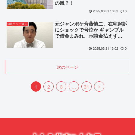
の嵐？！
2025.03.31 13:32
0
元ジャンポケ斉藤慎二、在宅起訴
talkニュー速＋
にショックで号泣か ギャンブル
で借金まみれ、示談金払えず…
2025.03.31 13:02
0
次のページ
次
1
2
3
…
31
へ