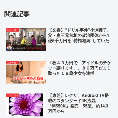
玉置浩二&ASKA、10数年越しコラボ曲リリース 番
組共演きっかけで実現…同い年盟友の完全合作
関連記事
【感動】広末涼子さん「再出発したい」
レズセクロスが週刊コロコロで全話無料
【文春】“ドリル事件”小渕優子、
ニュー速＋
「外国人より氷河期世代やニートを救え」の声広が
父・恵三元首相の政治団体から1
る 移民批判してる層ってもしかして…
億5千万円を“特権相続”していた
Powered by livedoor 相互RSS
１枚４０万円で「アイドルのチケ
ニュー速＋
ット譲ります」、８０万円だまし
取った１８歳少女を逮捕
【東芝】レグザ、Android TV搭
ニュー速＋
載のスタンダード4K液晶
「M550K」発売 55型、約14.3
万円から