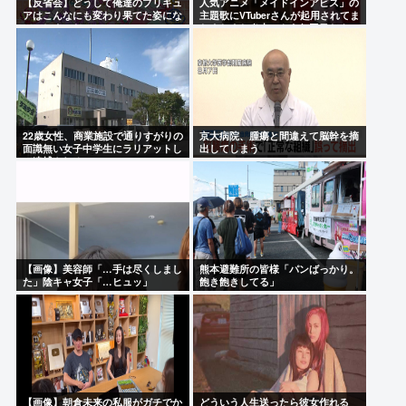
【反省会】どうして俺達のプリキュ
人気アニメ「メイドインアビス」の
アはこんなにも変わり果てた姿にな
主題歌にVTuberさんが起用されてま
ってしまったのか？
たまたまた炎上、もう何回目だよ…
22歳女性、商業施設で通りすがりの
京大病院、腫瘍と間違えて脳幹を摘
面識無い女子中学生にラリアットし
出してしまう
て逮捕される
【画像】美容師「…手は尽くしまし
熊本避難所の皆様「パンばっかり。
た」陰キャ女子「…ヒュッ」
飽き飽きしてる」
【画像】朝倉未来の私服がガチでか
どういう人生送ったら彼女作れる