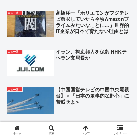
髙橋洋一「ホリエモンがフジテレ
ニュー速＋
ビ買収していたら今頃Amazonプ
ライムみたいなことに…」世界的
IT企業が日本で育たない理由とは
イラン、拘束邦人を保釈 NHKテ
ニュー速＋
ヘラン支局長か
【中国国営テレビの中国中央電視
ニュー速＋
台】＜「日本の軍事的な野心」に
警戒せよ＞
【全国初摘発】＜渡部容疑者ら男
ニュー速＋
女15人＞ 「かけ放題」悪用で逮
ホーム
検索
トップ
サイドバー