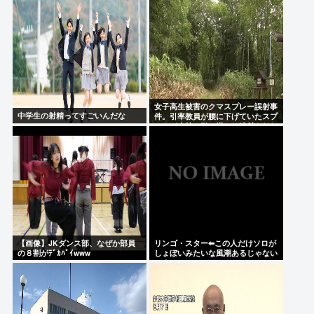
女子高生被害のクマスプレー誤射事
中学生の射精ってすごいんだな
件。引率教員が腰に下げていたスプ
レーが木枝に引っ掛かり噴射された
事が判明
【画像】JKダンス部、なぜか部員
リンゴ・スター⬅︎この人だけソロが
の８割がﾃﾞｶﾊﾟｲwww
しょぼいみたいな風潮あるじゃない
ですか