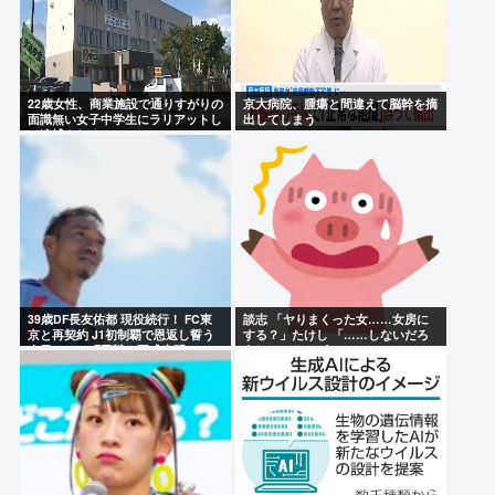
22歳女性、商業施設で通りすがりの
京大病院、腫瘍と間違えて脳幹を摘
面識無い女子中学生にラリアットし
出してしまう
て逮捕される
39歳DF長友佑都 現役続行！ FC東
談志 「ヤりまくった女……女房に
京と再契約 J1初制覇で恩返し誓う
する？」たけし 「……しないだろ
今日ホーム町田戦で正式表明
うねぇ、やっぱ」