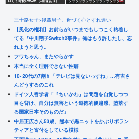
ロくて可愛いwww （※画像あり）
ッッッッッッッッッッッッッッッ！
三十路女子×後輩男子、近づく心とすれ違い
【風化の権利】お前らがいつまでもしつこく粘着し
てる『中川翔子Switch2事件』俺はもう許したし、忘
れようと思う。
フワちゃん、またやらかす
本当に全く理解できない性癖
10~20代の7割👨「テレビは見ないっすね」…有吉さ
んどうするのこれ
ドイツ人哲学者「『ちいかわ』は問題を自覚しつつ
目を背け、自分は無害という道徳的優越感、堕落す
る国家日本そのものだ」
中居正広さん53歳、熊本で黒ニットをかぶりボラン
ティアと寄付をしている模様