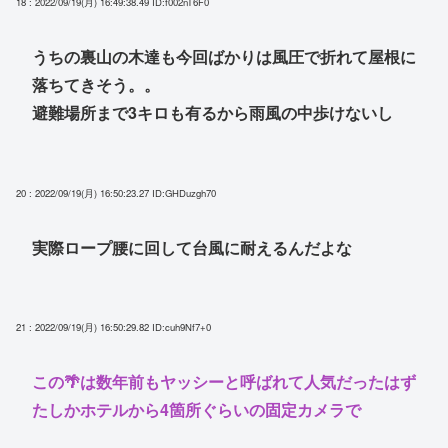
18 : 2022/09/19(月) 16:49:38.49
ID:f002nT6F0
うちの裏山の木達も今回ばかりは風圧で折れて屋根に
落ちてきそう。。
避難場所まで3キロも有るから雨風の中歩けないし
20 : 2022/09/19(月) 16:50:23.27
ID:GHDuzgh70
実際ロープ腰に回して台風に耐えるんだよな
21 : 2022/09/19(月) 16:50:29.82
ID:cuh9Nf7+0
この🌴は数年前もヤッシーと呼ばれて人気だったはず
たしかホテルから4箇所ぐらいの固定カメラで