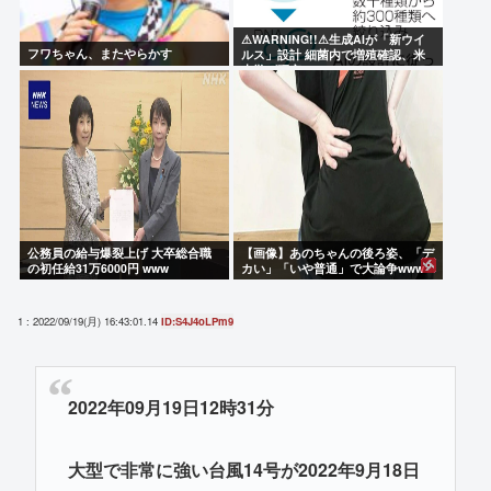
⚠WARNING!!⚠生成AIが「新ウイ
フワちゃん、またやらかす
ルス」設計 細菌内で増殖確認、米
大学が研究
公務員の給与爆裂上げ 大卒総合職
【画像】あのちゃんの後ろ姿、「デ
の初任給31万6000円 www
カい」「いや普通」で大論争www
1 : 2022/09/19(月) 16:43:01.14
ID:S4J4oLPm9
2022年09月19日12時31分
大型で非常に強い台風14号が2022年9月18日