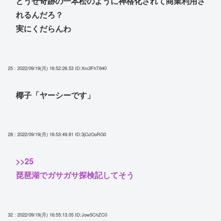
どうせ奇跡の一本松のように神格化されて商業利用さ
れるんだろ？
実にくだらんわ
25 : 2022/09/19(月) 16:52:26.53
ID:Xm3FhT640
椰子「ヤーシーです」
28 : 2022/09/19(月) 16:53:49.81
ID:3jOJOoRG0
>>25
琵琶湖でガサガサ探検記してそう
32 : 2022/09/19(月) 16:55:13.05
ID:Jow5ChZC0