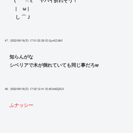
( ∩ミ ヤバイ折れそう！
| ω |
し ⌒Ｊ
47 : 2022/09/19(月) 17:01:52.26
ID:2yxKZJ8t0
知らんがな
シベリアで木が倒れていても同じ事だろw
48 : 2022/09/19(月) 17:02:12.41
ID:8CkMZj2C0
ふナッシー