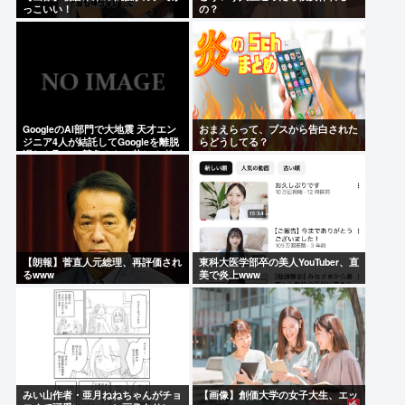
っこいい！
の？
GoogleのAI部門で大地震 天才エン
おまえらって、ブスから告白された
ジニア4人が結託してGoogleを離脱
らどうしてる？
遅れを取るAI競争さらに苦しく 株
価に影響大
【朗報】菅直人元総理、再評価され
東科大医学部卒の美人YouTuber、直
るwww
美で炎上www
みい山作者・亜月ねねちゃんがチョ
【画像】創価大学の女子大生、エッ