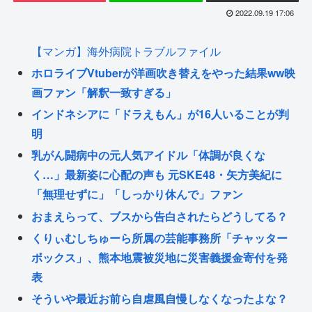
2022.09.19 17:06
【マンガ】海外病院トラブルファイル
ホロライブVtuberが洋画吹き替えをやった結果ww映
画ファン「解釈一致すぎる」
インドネシアに「ドラえもん」が16人いることが判
明
乳がん闘病中の元人気アイドル「体調が良くな
く…」最新姿に心配の声も 元SKE48・矢方美紀に
「無理せずに」「しっかり休んで」ファン
おまえらって、ブスから告白されたらどうしてる？
くりぃむしちゅーら所属の芸能事務所「チャッター
ボックス」、熊本地震被災地に災害義援金寄付を発
表
そういや最近お前ら自虐風自慢しなくなったよな？