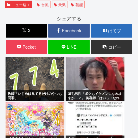
ニュー速＋
台風
天気
芸能
シェアする
X
Facebook
はてブ
Pocket
LINE
コピー
教師「いじめは見てるだけのやつも
薄毛男性「ボクもイケメンになれま
同罪」
すか…？」 美容師「はいっ！なれ
ますよ 」