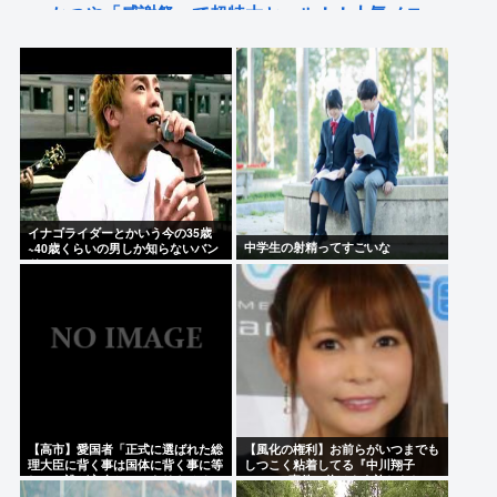
かつや「感謝祭」で超特大セール！！人気メニュー
が税抜150円引き！！！
栃木県はなぜ不人気なのか
佐藤二朗、妻とのハグを報告「君と生きてきて、本
当に良かった」「文〇砲より遥かに威力は弱いが、
僕のノロケ砲をお見舞いする」
【覇権】ホロライブドリームス、セルラン1位に返り
イナゴライダーとかいう今の35歳
咲くWIWIWIWIWIWIWIWIWIWIWIWIWIWIWIWIWIWI
中学生の射精ってすごいな
~40歳くらいの男しか知らないバン
ドwww
Powered by livedoor 相互RSS
【高市】愛国者「正式に選ばれた総
【風化の権利】お前らがいつまでも
理大臣に背く事は国体に背く事に等
しつこく粘着してる『中川翔子
しい。誰が主人かハッキリさせるべ
Switch2事件』俺はもう許したし、
き」
忘れようと思う。