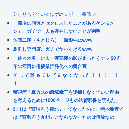
分かり合えているはずの夫が、一番遠い
「職場の同僚とセクロスしたことがあるケンモメ
ン」、ガチで一人も存在しないことが判明
佐藤二朗（さとじろ）、撮影中止www
鳥刺し専門店、ガチでヤバすぎるwww
「佐々木希」に夫・渡部建の影がまったくナシ 20周
年の節目に俳優業活発化への舞台裏
そ し て 誰 も テレビ 見 な く な っ た ！ ！ ！ ！ ！
！
警視庁「車カスの飯塚幸三を逮捕しなくていい理由
を考えるために1000ページもの法解釈書を読んだ」
3.11は『頑張ろう東北』ってなったのに、熊本地震で
は『頑張ろう九州』とならなかったのは何故なの
か？