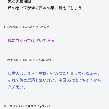
流石大超賤国
己の悪い面が全て日本の事に見えてしまう
7 : 2021/09/25(土) 20:52:36.24
ID:buZoloHi0
鏡に向かってほざいてろｗ
8 : 2021/09/25(土) 20:54:05.36
ID:AQS5Sz2K0
日本人は、ま～た中国がバカなこと言ってるなぁ～。
それで何の反応も無いけど、中国人は信じちゃうから
タチ悪い。
10 : 2021/09/25(土) 20:54:39.00
ID:yGfojcvh0