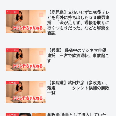
Powered by livedoor 相互RSS
【鹿児島】支払いせずに40型テレ
ニュー速＋
ビを店外に持ち出した５３歳男逮
捕 「金が足りず、通帳を取りに
行くつもりだった」などと容疑を
否認
【兵庫】 帰省中のＶシネマ俳優
ニュー速＋
逮捕 三宮で飲酒運転、事故起こ
す
【参院選】武田邦彦（参政党）、
ニュー速＋
落選 タレント候補の勝敗
一覧
参政党 党員として潜入していた
ニュー速＋