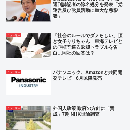
週刊誌記者の除名処分を発表「党
運営及び党員活動に重大な悪影
響」
「社会のルールでダメらしい」頂
ニュー速＋
き女子りりちゃん 東海テレビと
の”手記”巡る返却トラブルを告
白…同社の回答は？
パナソニック、Amazonと共同開
ニュー速＋
発テレビ 6月以降発売
外国人政策 政府の方針に「賛
ニュー速＋
成」7割 NHK世論調査