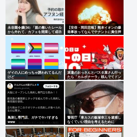
永谷園令嬢(36) 「親の敷いたレール
【安倍・岡田悲報】熊本イオンの爆
から外れて、カフェを開業して成功
発事故ってなんでテナントに責任押
しました」
し付けてるの？
ゲイの人にめっちゃ誘われてるんだ
派遣のおっさんとパスタ屋さん行っ
けど
たら「カルボナーラ」頼んでてドン
引き…なんで弱者男性っていつも同
じのしか食べないの？
鳥刺し専門店、ガチでヤバすぎる
警視庁「車カスの飯塚幸三を逮捕し
www
なくていい理由を考えるために
1000ページもの法解釈書を読ん
だ」