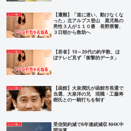
【遭難】「道に迷い、動けなくな
ニュー速＋
った」北アルプス登山 鹿児島の
男性３人が１１０番 長野県警、
３日朝から救助へ
【若者】10～20代の約半数、ほ
ニュー速＋
ぼテレビ見ず「衝撃的データ」
【函館】大泉潤氏が函館市長選で
ニュー速＋
当選、大泉洋の兄 現職・工藤寿
樹氏との一騎打ちを制す
受信契約減で6年連続減収 NHK中
ニュー速＋
間決算