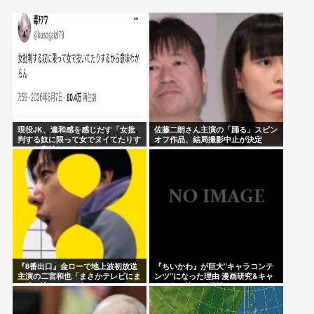
鈴木福「運転免許を取得しました！！ちゃんとMTだ
よ」
誤って脳幹を摘出された女性、重篤な植物状態だ
が、意識は正常で何かを思考していると判明
ジャンポケ斉藤と被害者の証言、想像以上に違った
www
現役JK、違和感を感じだす「女批
佐藤二朗さん主演の「踊る」スピン
判する奴に限って女でヌイてたりす
オフ作品、結局撮影中止が決定
るから意味わからなくなってきた
www
Powered by livedoor 相互RSS
」
『8番出口』金ローで地上波初放送
『ちいかわ』が巨大”キャラコンテ
主演の二宮和也「まさかテレビにま
ンツ”になった理由 漫画研究&キャ
で迷い込んでしまうとは」
ラクター論から紐解く