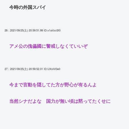
今時の外国スパイ
26 : 2021/09/25(土) 20:59:51.99
ID:x1aVzcSf0
アメ公の傀儡國に警戒しなくていいぞ
27 : 2021/09/25(土) 20:59:52.01
ID:UXniVI3e0
今まで言動を隠してた方が野心が有るんよ
当然シナだよな 国力が無い頃は黙ってたくせに