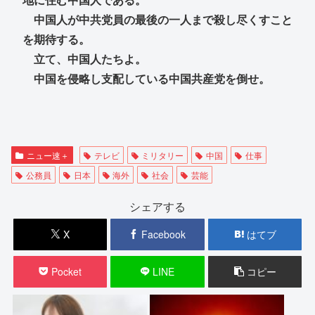
中国人が中共党員の最後の一人まで殺し尽くすこと
を期待する。
立て、中国人たちよ。
中国を侵略し支配している中国共産党を倒せ。
ニュー速＋
テレビ
ミリタリー
中国
仕事
公務員
日本
海外
社会
芸能
シェアする
X
Facebook
はてブ
Pocket
LINE
コピー