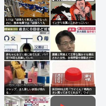
3.11は『頑張ろう東北』ってなった
インテリ右翼←これかっこいい
のに、熊本地震では『頑張ろう九
州』とならなかったのは何故なの
か？
赤ちゃんをゴミ箱に捨てた女、パパ
腫瘍と間違えて正常な脳みそを摘出
活で8回も妊娠していた
された女性、自発呼吸や身動きが一
切できないが意識はあることが判明
ジャップ、また新しい妖怪が現れ
休日BBQ上司「ワイくん！焼肉の
る…
タレ買ってきてくれる？」ワイ
「！！？」