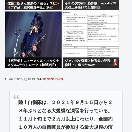
佐藤二朗さん主演の「踊る」スピン
令和の虎や武田塾界隈、wakatteTV
オフ作品、結局撮影中止が決定
の炎上を受けて反撃開始
www
【再評価】ニューメタル・オルタナ
ジャンポケ斉藤と被害者の証言、想
メタル=ラウドロック（和製英語）
像以上に違ったwww
がZに刺さってるらしい。お前らが
キッズの頃好きだったバンドは何？
1 : 2021/09/25(土) 20:49:33.47
ID:V0ZkuDNP9
陸上自衛隊は、２０２１年９月１５日から２
８年ぶりとなる大規模な演習を行っている。
１１月下旬まで２カ月以上にわたり、全国約
１０万人の自衛隊員が参加する最大規模の演