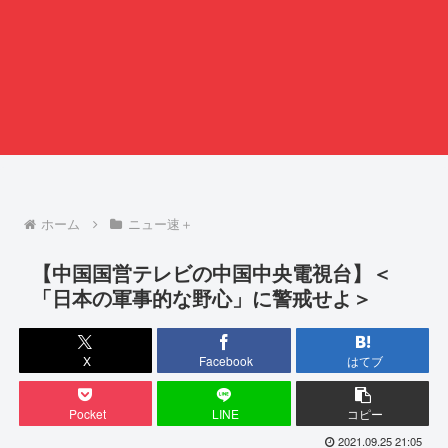
ホーム
ニュー速＋
【中国国営テレビの中国中央電視台】＜
「日本の軍事的な野心」に警戒せよ＞
X
Facebook
はてブ
Pocket
LINE
コピー
2021.09.25 21:05