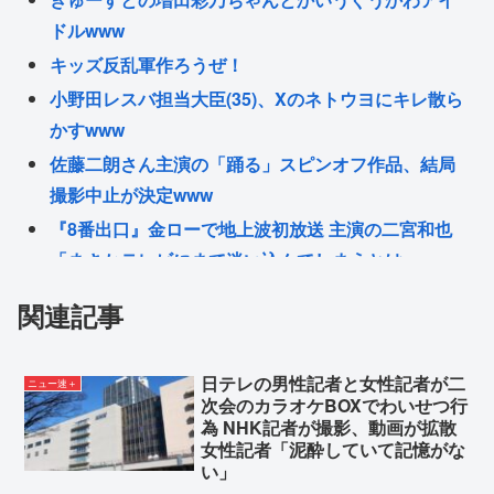
ドルwww
キッズ反乱軍作ろうぜ！
小野田レスバ担当大臣(35)、Xのネトウヨにキレ散ら
かすwww
佐藤二朗さん主演の「踊る」スピンオフ作品、結局
撮影中止が決定www
『8番出口』金ローで地上波初放送 主演の二宮和也
「まさかテレビにまで迷い込んでしまうとは」
【ロシア】 左翼リベラル政党、スパイ認定されて下
関連記事
院選から排除
ホロライブの音ゲー、普通にクオリティが低くてガ
日テレの男性記者と女性記者が二
ニュー速＋
チ勢から批判殺到www
次会のカラオケBOXでわいせつ行
ジャップ、頭が悪くなりすぎて深夜0時にトンカツ屋
為 NHK記者が撮影、動画が拡散
女性記者「泥酔していて記憶がな
に大行列…
い」