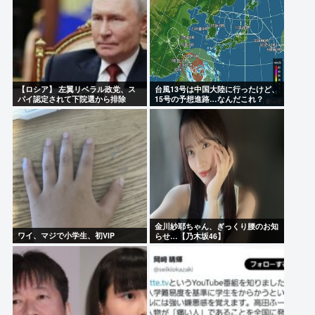
【ロシア】 左翼リベラル政党、ス
台風13号は中国大陸に行ったけど、
パイ認定されて下院選から排除
15号の予想進路…なんだこれ？
金川紗耶ちゃん、ぎっくり腰のお知
ワイ、マジで小学生、初VIP
らせ…【乃木坂46】