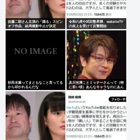
佐藤二朗さん主演の「踊る」スピン
令和の虎や武田塾界隈、wakatteTV
オフ作品、結局撮影中止が決定
の炎上を受けて反撃開始
www
杉田水脈ってまともなこと言ってる
及川光博ことミッチーさんって（特
から叩かれるんだな
に若い頃）あんなキャラなのにあん
まアンチおらんよな、男でも