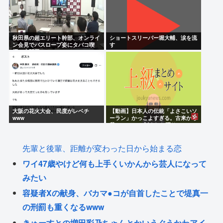
秋田県の超エリート幹部、オンライ
ショートスリーパー堀大輔、涙を流
ン会見でバスローブ姿にタバコ喫
す
煙。大問題に
大阪の花火大会、民度がレベチ
【動画】日本人の伝統「よさこいソ
www
ーラン」かっこよすぎる。古来から
我々のDNAに刻まれた踊り
先輩と後輩、距離が変わった日から始まる恋
ワイ47歳やけど何も上手くいかんから芸人になって
みたい
容疑者Xの献身、バカマ●コが自首したことで堤真一
の刑罰も重くなるwww
きゅーすとの増田彩乃ちゃんとかいうぐうかわアイ