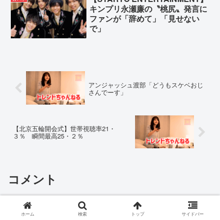
キンプリ永瀬廉の〝桃尻〟発言に
ファンが「辞めて」「見せない
で」
アンジャッシュ渡部「どうもスケベおじ
さんでーす」
【北京五輪開会式】世帯視聴率21・
３％ 瞬間最高25・２％
コメント
コメントを書き込む
ホーム
検索
トップ
サイドバー