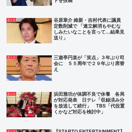
トを投稿
谷原章介 維新・吉村代表に議員
芸スポ
定数削減で 「連立解消もやむな
しみたいなことを言って…結果見
送り」
三遊亭円楽が「笑点」３年ぶり司
芸スポ
会に ５５周年で２９年ぶり席替
え
浜田雅功が体調不良で休養 各局
芸スポ
が対応発表 日テレ「収録済み分
を放送して続行」 TBS「代役置
くかなど対応を検討中」
【STARTO ENTERTAINMENT】
芸スポ