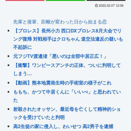
2022.02.07 12:06
先輩と後輩、距離が変わった日から始まる恋
【プロレス】長州小力 西口DXプロレス8月大会でリ
ング復帰 対戦相手はクロちゃん 道交法違反の疑いも
不起訴に
元フジTV渡邉渚「悪いのは全部中居正広！」
【衝撃】ワンピースアンチの正体、ついに判明して
しまう…
【動画】熊本地震発生時の手術室の様子がこれ
ももち、かつて中居くんに「いいべ」と思われてい
た
射殺されたオッサン、最近母を亡くして精神的ショ
ックを受けていたと判明
高2生徒の家に侵入し、わいせつ 高2男子を逮捕