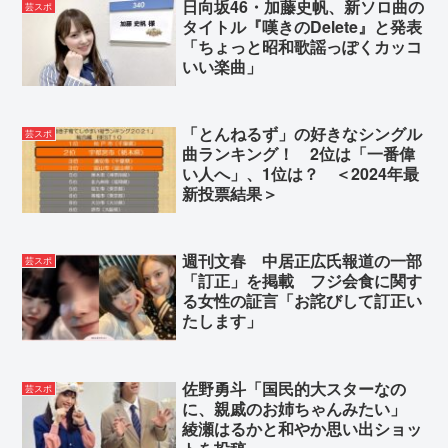
日向坂46・加藤史帆、新ソロ曲の
芸スポ
タイトル『嘆きのDelete』と発表
「ちょっと昭和歌謡っぽくカッコ
いい楽曲」
「とんねるず」の好きなシングル
芸スポ
曲ランキング！ 2位は「一番偉
い人へ」、1位は？ ＜2024年最
新投票結果＞
週刊文春 中居正広氏報道の一部
芸スポ
「訂正」を掲載 フジ会食に関す
る女性の証言「お詫びして訂正い
たします」
佐野勇斗「国民的大スターなの
芸スポ
に、親戚のお姉ちゃんみたい」
綾瀬はるかと和やか思い出ショッ