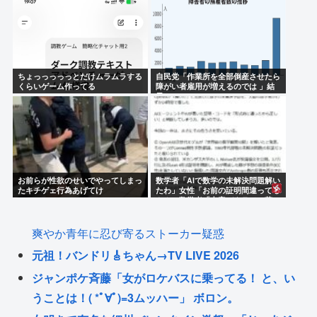
ちょっっっっっとだけムラムラする
自民党「作業所を全部倒産させたら
くらいゲーム作ってる
障がい者雇用が増えるのでは 」結
果ww
お前らが性欲のせいでやってしまっ
数学者「AIで数学の未解決問題解い
たキチゲェ行為あげてけ
たわ」女性「お前の証明間違ってる
やん」数学者「内容デタラメで草。
AI使うのヘタ？」→女性大発狂
爽やか青年に忍び寄るストーカー疑惑
元祖！バンドリ🎸ちゃん→TV LIVE 2026
ジャンポケ斉藤「女がロケバスに乗ってる！ と、い
うことは！( *ﾟ∀ﾟ)=3ムッハー」 ボロン。