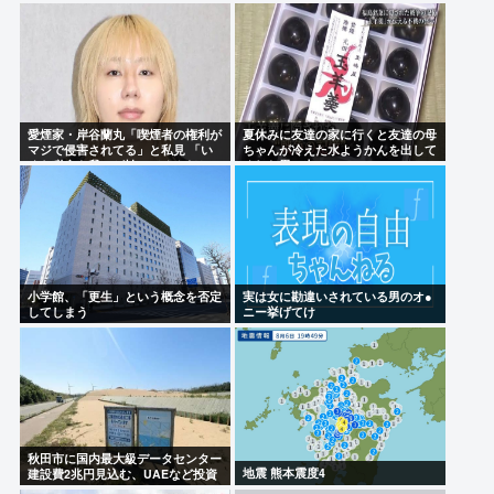
愛煙家・岸谷蘭丸「喫煙者の権利が
夏休みに友達の家に行くと友達の母
マジで侵害されてる」と私見 「い
ちゃんが冷えた水ようかんを出して
くら税金を我々が払ってるんだと」
くれた思い出
小学館、「更生」という概念を否定
実は女に勘違いされている男のオ●
してしまう
ニー挙げてけ
秋田市に国内最大級データセンター
地震 熊本震度4
建設費2兆円見込む、UAEなど投資