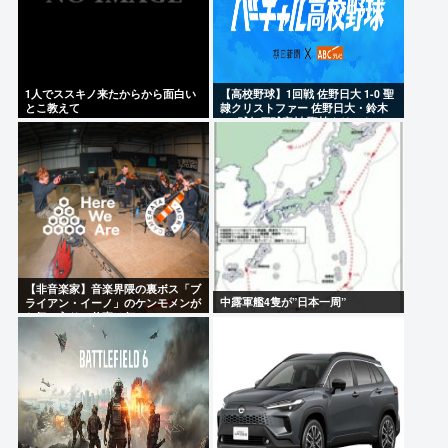
1人でススキノ来たからから面白い
【高校野球】1回戦 佐野日大 1-0 聖
とこ教えて
隷クリストファー 佐野日大・鈴木
102球無四球完封 聖隷クリストファ
ーはエラーに泣く
【非音楽家】音楽界隈の裏ボス「ブ
中露軍艦4隻が”日本一周”
ライアン・イーノ」のケンモメンが
お気に入りの仕事は何？