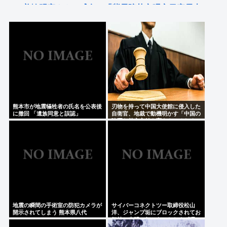
美輪明宏さんの戒名、「紫雲院芳心唱永日宏居士」
になる
後藤真希さん(41)エチエチ
【プロレス】天龍源一郎「かけがえのない師匠」ド
リー・ファンク・ジュニアさん追悼
Powered by livedoor 相互RSS
熊本市が地震犠牲者の氏名を公表後
刃物を持って中国大使館に侵入した
に撤回 「遺族同意と誤認」
自衛官、地裁で動機明かす「中国の
強硬な外交方針を変えさせるため」
地震の瞬間の手術室の防犯カメラが
サイバーコネクトツー取締役松山
開示されてしまう 熊本県八代
洋、ジャンプ垢にブロックされてお
気持ち表明。何かあったらまず晒
す！これが令和のレスバや！