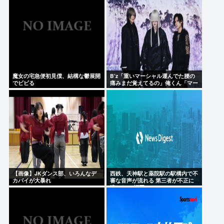
魔女の宅急便初見僕、結構な鬱展開
B’z「重いマーシャル運んでた腰の
でビビる
痛みまだ覚えてるの」俺くん「マー
シャルって何？ 」
【画像】JKダンス部、いろんなデ
西鉄、天神駅と薬院駅の駅構内で不
カパイが大暴れ
審な音声が流れる 第三者が不正に
流したか 福岡