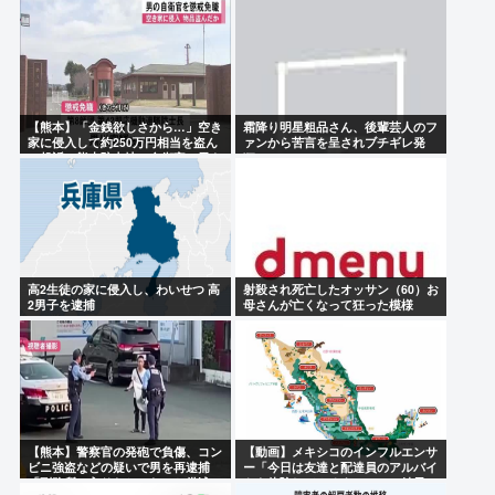
【熊本】「金銭欲しさから…」空き
霜降り明星粗品さん、後輩芸人のフ
家に侵入して約250万円相当を盗ん
ァンから苦言を呈されブチギレ発
で起訴、熊本駐屯地の自衛官の男を
狂…
懲戒免職
高2生徒の家に侵入し、わいせつ 高
射殺され死亡したオッサン（60）お
2男子を逮捕
母さんが亡くなって狂った模様
【熊本】警察官の発砲で負傷、コン
【動画】メキシコのインフルエンサ
ビニ強盗などの疑いで男を再逮捕
ー「今日は友達と配達員のアルバイ
「刑務所に入りたかった」と供述
トを体験してみるよ！！」←結果…