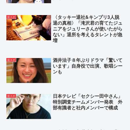
れいわ新選組、解体www
〈タッキー退社&キンプリ3人脱
芸スポ
退の真相〉「滝沢君の育てたジュ
Powered by livedoor 相互RSS
ニアをジュリーさんが使いたがら
ない」退所を考えるタレントが急
増
酒井法子８年ぶりドラマ「驚いて
芸スポ
います」自身役で出演、歌唱シー
ンも
日本テレビ「セクシー田中さん」
芸スポ
特別調査チームメンバー発表 外
部有識者と社内メンバーで構成