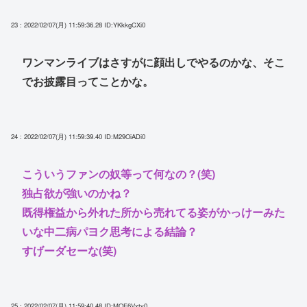
23 : 2022/02/07(月) 11:59:36.28
ID:YKkkgCXi0
ワンマンライブはさすがに顔出しでやるのかな、そこ
でお披露目ってことかな。
24 : 2022/02/07(月) 11:59:39.40
ID:M29OiADi0
こういうファンの奴等って何なの？(笑)
独占欲が強いのかね？
既得権益から外れた所から売れてる姿がかっけーみた
いな中二病パヨク思考による結論？
すげーダセーな(笑)
25 : 2022/02/07(月) 11:59:40.48
ID:MOF6Vxty0