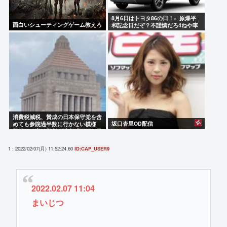
8月6日はトヨタ86の日！←原爆平
面白いシューティングゲーム教えろ
和記念日だぞ？不謹慎だろ4ねや車
カス
消費税減税、賛成の日本保守党を含
坂口杏里OD配信
めても参院過半数に行かない模様
野党は一斉に批判し神谷「天下の愚
策」 おや、チみ？
1 : 2022/02/07(月) 11:52:24.60
ID:CAP_USER9
2022.02.07 11:04
まいじつ