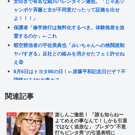
女叩きで有名な細川バレンタイン激怒。「じゃあジ
ャンポケ斉藤と女が不同意だったって証拠を出せ
よ！！！」
保護者「修学旅行は無料化するべき。体験格差を放
置するのか」←これ
暇空茜信者の宇佐美典也「みいちゃんへの検閲規制
ヤバすぎる」反社との絡みを消させたフェミ許せね
え😡
8月6日はトヨタ86の日！←原爆平和記念日だぞ？不
謹慎だろ4ねや車カス
消費税減税、賛成の日本保守党を含めても参院過半
関連記事
数に行かない模様 野党は一斉に批判し神谷「天下の
愚策」 おや、チみ？
楽しんご激怒！ 「誰も知らねー
坂口杏里OD配信
芸スポ
よてめえの事なんて！しかも引退
「また運転できるように…」元TOKIO・山口達也、
ではなく追放な」 ブレダウ”不意
打ちビンタ男”の引退表明に
シェアカー運転&ギター演奏姿にファン感動