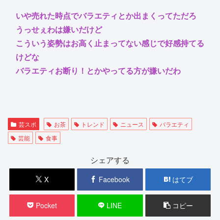
いや売れた時点でバラエティとか出まくってただろ
うっせぇわは嫌いだけど
こういう姿勢はお高く止まってない感じで好感持てる
けどな
バラエティお断り！とかやってる方が嫌いだわ
芸スポ
お茶
トレンド
ニュース
バラエティ
芸能
食事
シェアする
X
Facebook
はてブ
Pocket
LINE
コピー