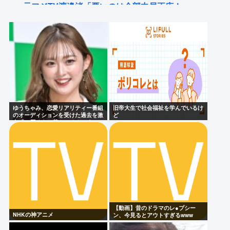
元フジTV渡邉渚「悪いのは全部中居正広！」
【衝撃】ワンピースアンチの正体、ついに判明して
しまう…
ももち、かつて中居くんに「いいべ」と思われてい
た
美輪明宏さんの戒名、「紫雲院芳心唱永日宏居士」
になる
ゆうちゃみ、恋愛リアリティー番組
旧帝大生で社会福祉を学んでいるけ
のオーディションを受けた過去を激
ど
白「10回くらい落ちてるんです」
Powered by livedoor 相互RSS
【動画】昔のドラマのレ●プシー
NHKの神アニメ
ン、今見るとアウトすぎるwww