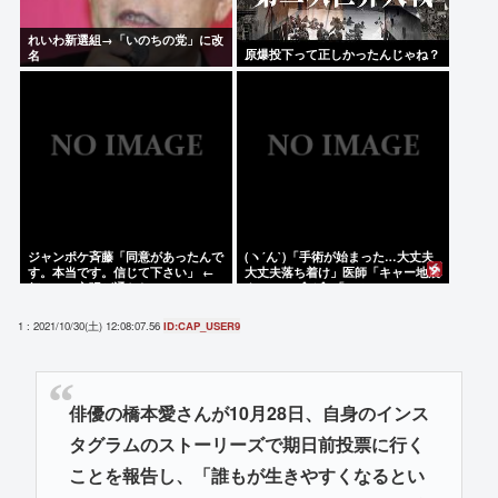
れいわ新選組→「いのちの党」に改
原爆投下って正しかったんじゃね？
名
ジャンポケ斉藤「同意があったんで
(ヽ´ん`)「手術が始まった…大丈夫
す。本当です。信じて下さい」 ←
大丈夫落ち着け」医師「キャー地震
何でこの主張が通らないの？
よー！」(;ﾟんﾟ)「！？」
1 : 2021/10/30(土) 12:08:07.56
ID:CAP_USER9
俳優の橋本愛さんが10月28日、自身のインス
タグラムのストーリーズで期日前投票に行く
ことを報告し、「誰もが生きやすくなるとい