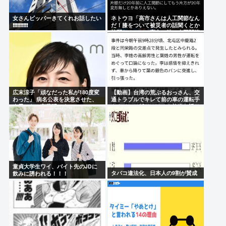
女さんビッパーきてくれお話したい
ネトウヨ「高市さんは人工関節なん
❗❗❗❗❗❗❗❗❗❗
だ！膝をついて被災者の話聞くとか
拷問だろ！」⇒高市の膝に人工関節
の手術痕が見当たらない
広末涼子「頑なだった私が180度変
【動画】台湾の荒ぶるおっさん、交
わった」 病名公表を決意させた、
通トラブルでキレて前の車の運転手
次男からの言葉明かす
をナイフで斬りつけるも壮絶な返り
討ちにあう
童貞大学生ワイ、バイト先のJDに
タバコ違法化、日本人の9割が賛成
飲みに誘われる！！！