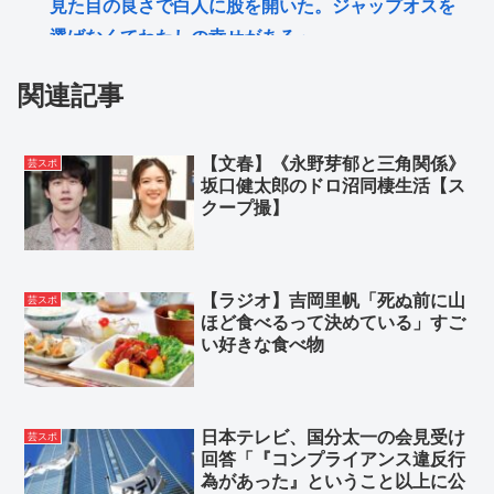
見た目の良さで白人に股を開いた。ジャップオスを
選ばなくてわたしの幸せがある」
Z世代「ジャンポケ斎藤は口封じに被害者殺した方が
関連記事
量刑軽かっただろ💦」←1万いいね❤️
原爆について復習するスレ
【文春】《永野芽郁と三角関係》
芸スポ
れいわ新選組→「いのちの党」に改名
坂口健太郎のドロ沼同棲生活【ス
元祖！バンドリ🎸ちゃん→TV LIVE 2026
クープ撮】
Powered by livedoor 相互RSS
【ラジオ】吉岡里帆「死ぬ前に山
芸スポ
ほど食べるって決めている」すご
い好きな食べ物
日本テレビ、国分太一の会見受け
芸スポ
回答「『コンプライアンス違反行
為があった』ということ以上に公