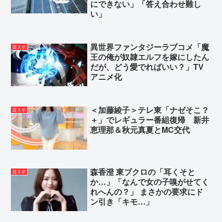
にできない」「答え合わせ難し
い」
異世界ファンタジーラブコメ「魔
芸スポ
王の俺が奴隷エルフを嫁にしたん
だが、どう愛でればいい？」TV
アニメ化
＜加藤綾子＞テレ東「ナゼそこ？
芸スポ
＋」でレギュラー番組復帰 新井
恵理那＆秋元真夏とMC交代
森香澄 東ブクロの「耳くそと
芸スポ
か…」「なんで女の子嗅がせてく
れへんの？」 まさかの要求にド
ン引き「キモ…」