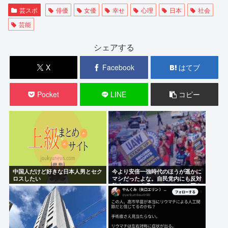
芸スポ
俳優
女優
幸せ
心理
日本
社会
芸能
シェアする
X
Facebook
はてブ
Pocket
LINE
コピー
中国人だけど好きな日本人男とセク
今より安倍一強時代のほうが遥かに
ロスしたい
マシだったよな。自民党内にも反対
勢力はいて会見はちゃんとやり国会
にも出席、僅かに常識もあった