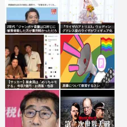
Z世代「ジャンポケ斎藤は口封じに
『ライザのアトリエ3』ウェディン
被害者殺した方が量刑軽かっただろ
グドレス姿のライザがフィギュア化
」←1万いいね❤️
キタ───(ﾟ∀ﾟ)───!!!!!
【サッカー】板倉滉は「めっちゃモ
原爆について復習するスレ
テる」 年収7億円・お洒落・包容
力…超愛される日本代表