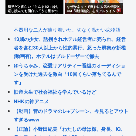
初見だと面白い「らんま1/2」繰り
なぜかネットで微妙に人気の伝説的
返し読んでも面白い「うる星やつ
CM『磯村建設』をリアルタイムで
ら」いつでも面白い「めぞん一刻」
見たことあるお爺さんモメンは存在
これには高市もにんまり
するのか？
不器用な二人が辿り着いた、切なく温かい恋物語
13歳の少女、誘拐されホテル経営者に売られ、経営
者を含む30人以上から性的暴行。怒った群集が折檻
(動画有)。ホテルはブルドーザーで撤去
ゆうちゃみ、恋愛リアリティー番組のオーディショ
ンを受けた過去を激白「10回くらい落ちてるんで
す」
旧帝大生で社会福祉を学んでいるけど
NHKの神アニメ
【動画】昔のドラマのレ●プシーン、今見るとアウト
すぎるwww
【正論】小野田紀美「わたしの母は顔、身長、IQ、