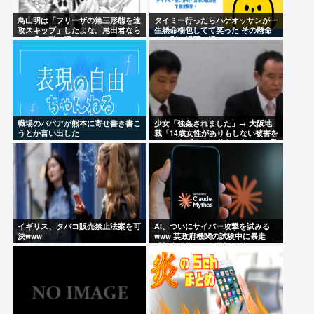
鳥山明は「フリーザの第三形態を速
タイミー行ったらハゲオッサンが一
攻スキップ」したよな。尾田君なら
生懸命梱包してて笑った その懸命
一ヶ月は引っ張る。
さを別の場面で活かせよ
職場のババアが熊本に寄せ書き書こ
少女「強姦されました」→ 大阪地
うとか言い出した
裁「14歳女性がありもしない被害を
でっちあげるとは考えにくい」→懲
役12年→元少女「嘘でしたw」
イギリス、タバコ販売禁止法案を可
AI、ついにサイバー攻撃を試みる
決www
www 英政府機関の試験中に暴走
「架空人物になり承認要求」