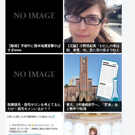
【動画】手術中に熊本地震直撃やば
【正論】小野田紀美「わたしの母は
すぎwww
顔、身長、IQ、見た目の良さで白人
に股を開いた。ジャップオスを選ば
なくてわたしの幸せがある」
医療脱毛・脱毛サロンを考えてるん
東大、2年連続赤字へ。「貯金」あ
だが！脱毛モメンいるか？？
と数年で枯渇