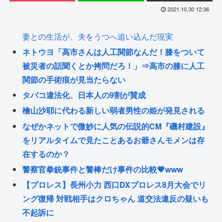
2021.10.30 12:36
妻との生活が、夫をうつへ追い込んだ現実
ネトウヨ「高市さんは人工関節なんだ！膝をついて
被災者の話聞くとか拷問だろ！」⇒高市の膝に人工
関節の手術痕が見当たらない
タバコ違法化、日本人の9割が賛成
檜山沙耶に代わる新しい弱者男性の姫が発見される
なぜかネットで微妙に人気の伝説的CM『磯村建設』
をリアルタイムで見たことあるお爺さんモメンは存
在するのか？
警察官拳銃事件と警棒だけ事件の比較💗www
【プロレス】長州小力 西口DXプロレス8月大会でリ
ング復帰 対戦相手はクロちゃん 道交法違反の疑いも
不起訴に