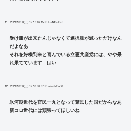
11 : 2021/10/30(土) 12:17:46.15
ID:U+NGciCv0
受け皿が出来たんじゃなくて選択肢が減っただけなん
だよなあ
それを好機到来と喜んでいる立憲共産党には、やや呆
れ果てています はい
12 : 2021/10/30(土) 12:18:00.37
ID:w/mIM6uB0
氷河期世代を官民一丸となって棄民した国だからなあ
新コロ世代には頑張ってほしいね