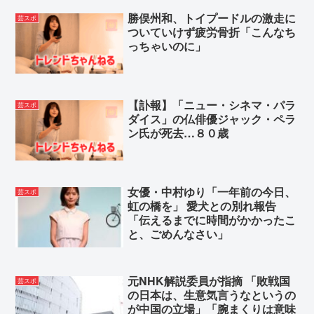
勝俣州和、トイプードルの激走に
芸スポ
ついていけず疲労骨折「こんなち
っちゃいのに」
【訃報】「ニュー・シネマ・パラ
芸スポ
ダイス」の仏俳優ジャック・ペラ
ン氏が死去…８０歳
女優・中村ゆり「一年前の今日、
芸スポ
虹の橋を」 愛犬との別れ報告
「伝えるまでに時間がかかったこ
と、ごめんなさい」
元NHK解説委員が指摘 「敗戦国
芸スポ
の日本は、生意気言うなというの
が中国の立場」「腕まくりは意味