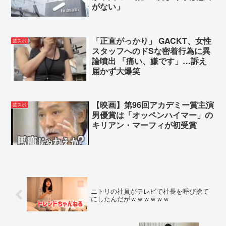
がない」
「正直がっかり」 GACKT、女性
芸スポ
スタッフへのドSな密着行為に異
論噴出 「痛い、嫌です」…訴え
届かず大爆笑
【映画】第96回アカデミー賞主演
芸スポ
男優賞は「オッペンハイマー」の
キリアン・マーフィが初受賞
ニトリの社員がテレビで社長を呼び捨て
にしたんだがｗｗｗｗｗｗ