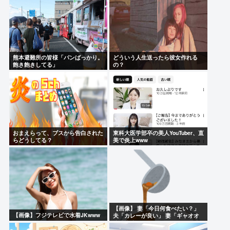
熊本避難所の皆様「パンばっかり。
どういう人生送ったら彼女作れる
飽き飽きしてる」
の？
おまえらって、ブスから告白された
東科大医学部卒の美人YouTuber、直
らどうしてる？
美で炎上www
【画像】 妻「今日何食べたい？」
【画像】フジテレビで水着JKwww
夫「カレーが良い」 妻「ギャオオ
オオオオン！！」