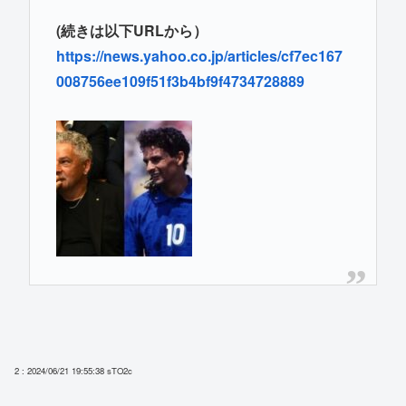
(続きは以下URLから）
https://news.yahoo.co.jp/articles/cf7ec167
008756ee109f51f3b4bf9f4734728889
2 : 2024/06/21 19:55:38
sTO2c