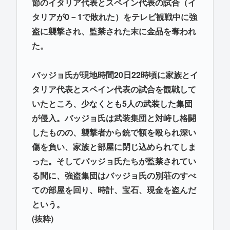
節のイタリア代表とスペイン代表の試合（イ
タリアが0－1で敗れた）をテレビ観戦中に強
盗に襲撃され、監禁された末に金品を奪われ
た。
バッジョ氏が現地時間20日22時頃に家族とイ
タリア代表とスペイン代表の試合を観戦して
いたところ、少なくとも5人の武装した集団
が侵入。バッジョ氏は武装集団と対峙し格闘
したものの、襲撃者から銃で額を殴られ深い
傷を負い、家族と部屋に閉じ込められてしま
った。そしてバッジョ氏たちが監禁されてい
る間に、強盗集団はバッジョ氏の別荘のすべ
ての部屋を回り、時計、宝石、現金を盗んだ
という。
(抜粋)