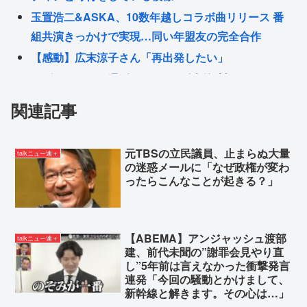
玉置浩二&ASKA、10数年越しコラボ曲リリース 番
組共演きっかけで実現…同い年盟友の完全合作
【感動】広末涼子さん「再出発したい」
レズセクロスが週刊コロコロで全話無料
「外国人より氷河期世代やニートを救え」の声広が
関連記事
る 移民批判してる層ってもしかして…
とんでもないロリコンが逮捕される
元TBSの立民議員、止まらぬ大量
talkニュー速＋
の迷惑メールに「なぜ政権が変わ
Powered by livedoor 相互RSS
ったらこんなことが起きる？」
【ABEMA】アンジャッシュ渡部
talkニュー速＋
建、前代未聞の”謝罪会見やり直
し”5年前は言えなかった衝撃発言
連発「今回の騒動とかけまして、
新幹線と解きます。その心は…」