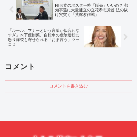
NHK党のポスター枠「販売」いいの？ 都
知事選に大量擁立の立花孝志党首 法の抜
け穴突く「荒稼ぎ作戦」
「ルール、マナーという言葉が似合わな
すぎ」木下優樹菜、自転車の危険運転に
怒り炸裂も寄せられる「おま言う」ツッ
コミ
コメント
コメントを書き込む