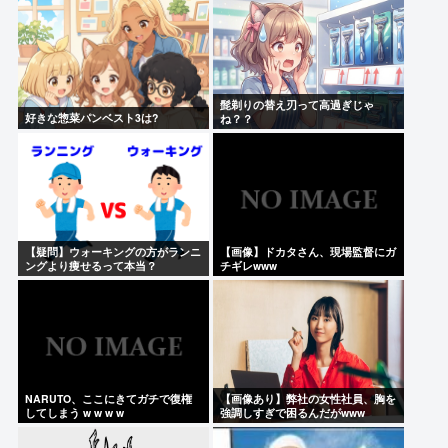
髭剃りの替え刃って高過ぎじゃ
好きな惣菜パンベスト3は?
ね？？
【疑問】ウォーキングの方がランニ
【画像】ドカタさん、現場監督にガ
ングより痩せるって本当？
チギレwww
NARUTO、ここにきてガチで復権
【画像あり】弊社の女性社員、胸を
してしまう w w w w
強調しすぎで困るんだがwww