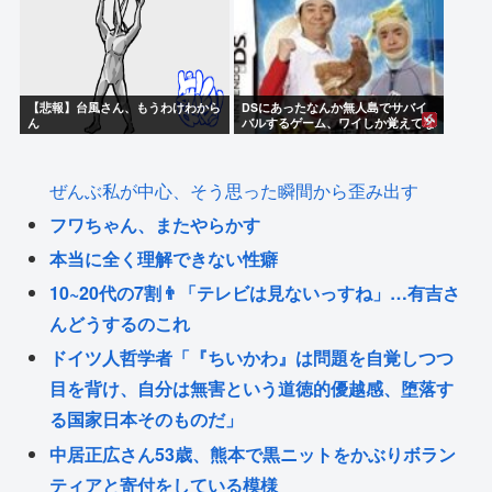
【悲報】台風さん、もうわけわから
DSにあったなんか無人島でサバイ
ん
バルするゲーム、ワイしか覚えてな
い…
ぜんぶ私が中心、そう思った瞬間から歪み出す
フワちゃん、またやらかす
本当に全く理解できない性癖
10~20代の7割👨「テレビは見ないっすね」…有吉さ
んどうするのこれ
ドイツ人哲学者「『ちいかわ』は問題を自覚しつつ
目を背け、自分は無害という道徳的優越感、堕落す
る国家日本そのものだ」
中居正広さん53歳、熊本で黒ニットをかぶりボラン
ティアと寄付をしている模様