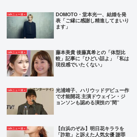
DOMOTO・堂本光一、結婚を発
talkニュー速＋
表「ご縁に感謝し精進してまいり
ます」
藤本美貴 後藤真希との「体型比
talkニュー速＋
較」記事に「ひどい話よ」「私は
現役感でいたくない」
光浦靖子、ハリウッドデビュー作
talkニュー速＋
で才能開花 主演ドウェイン・ジ
ョンソンも認める演技の”間”
【白浜のぞみ】明日花キララを
talkニュー速＋
「詐欺」と訴えた人気女優 謝罪