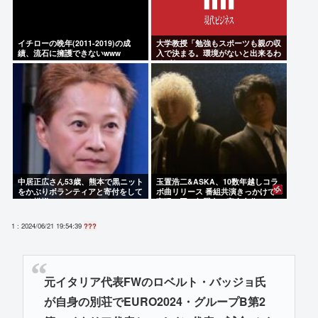
イチローの晩年(2011-2019)の成
大学教授「勉強もスポーツも親の収
績、流石に擁護できないwww
入で決まる。環境がないと出来るわ
けがない」
中居正広さん53歳、熊本で黒ニット
玉置浩二&ASKA、10数年越しコラ
をかぶりボランティアと寄付をして
ボ曲リリース 番組共演きっかけで
いる模様
実現…同い年盟友の完全合作
1 : 2024/06/21 19:54:39
???
元イタリア代表FWのロベルト・バッジョ氏
が自身の別荘でEURO2024・グループB第2