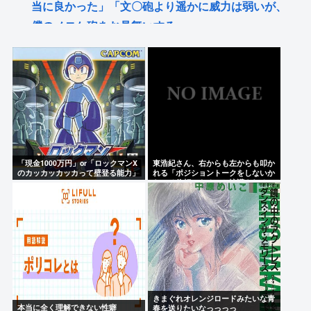
当に良かった」「文〇砲より遥かに威力は弱いが、
僕のノロケ砲をお見舞いする」
【覇権】ホロライブドリームス、セルラン1位に返り
咲くWIWIWIWIWIWIWIWIWIWIWIWIWIWIWIWIWIWI
松本人志が企画・プロデュース「ドキュメンタル」
が米国で初制作決定 シンプルな設定に国境超えた支
持
佐藤二朗（さとじろ）、完全勝利www
「現金1000万円」or「ロックマンX
東浩紀さん、右からも左からも叩か
のカッカッカッカって壁登る能力」
れる「ポジショントークをしないか
らこそ信頼できる」と擁護される
Powered by livedoor 相互RSS
www
きまぐれオレンジロードみたいな青
本当に全く理解できない性癖
春を送りたいなっっっっ