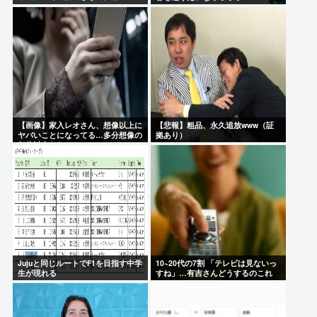
【画像】家入レオさん、想像以上に
【悲報】粗品、永久追放www（証
ヤバいことになってる…多分想像の
拠あり）
何倍以上もヤバいwww
Jujuと同じルートでF1を目指す中学
10~20代の7割 「テレビは見ないっ
生が現れる
すね」…有吉さんどうするのこれ