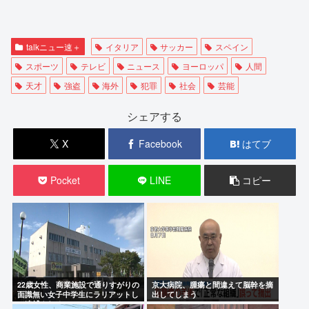
talkニュー速＋
イタリア
サッカー
スペイン
スポーツ
テレビ
ニュース
ヨーロッパ
人間
天才
強盗
海外
犯罪
社会
芸能
シェアする
X
Facebook
はてブ
Pocket
LINE
コピー
22歳女性、商業施設で通りすがりの
京大病院、腫瘍と間違えて脳幹を摘
面識無い女子中学生にラリアットし
出してしまう
て逮捕される