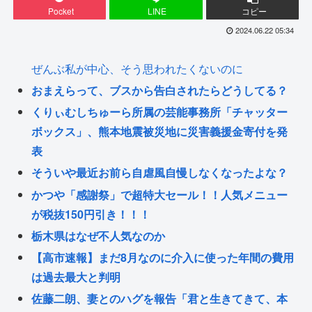
Pocket
LINE
コピー
2024.06.22 05:34
ぜんぶ私が中心、そう思われたくないのに
おまえらって、ブスから告白されたらどうしてる？
くりぃむしちゅーら所属の芸能事務所「チャッター
ボックス」、熊本地震被災地に災害義援金寄付を発
表
そういや最近お前ら自虐風自慢しなくなったよな？
かつや「感謝祭」で超特大セール！！人気メニュー
が税抜150円引き！！！
栃木県はなぜ不人気なのか
【高市速報】まだ8月なのに介入に使った年間の費用
は過去最大と判明
佐藤二朗、妻とのハグを報告「君と生きてきて、本