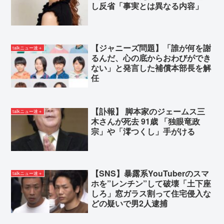
し反省「事実とは異なる内容」
【ジャニーズ問題】「誰が何を謝
talkニュー速＋
るんだ、心の底からおわびができ
ない」と発言した補償本部長を解
任
【訃報】 脚本家のジェームス三
talkニュー速＋
木さんが死去 91歳 「独眼竜政
宗」や「澪つくし」手がける
【SNS】暴露系YouTuberのスマ
talkニュー速＋
ホを”レンチン”して破壊「土下座
しろ」窓ガラス割って住宅侵入な
どの疑いで男2人逮捕