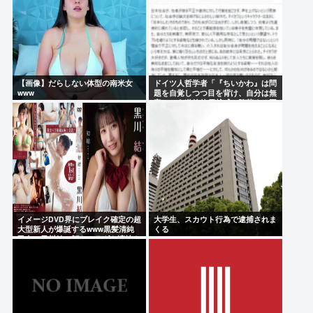
【画像】だらしない体型の南米女
ドイツ人哲学者「『ちいかわ』は問
www
題を自覚しつつ目を背け、自分は無
害という道徳的優越感、堕落する国
家日本そのものだ」
イメージDVD界にブレイク確定の超
大学生、スカウト行為で逮捕されま
大型新人が爆誕するwww黒髪清純
くる
乙女・黒川結、顔もカラダも演技も
IVファンから絶賛の嵐！！処女作
「初結」の動画＆画像まとめ！！