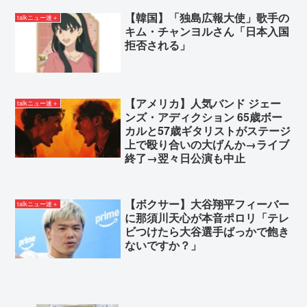
【韓国】「独島広報大使」歌手の
talkニュー速＋
キム・チャンヨルさん「日本入国
拒否される」
【アメリカ】人気バンド ジェー
talkニュー速＋
ンズ・アディクション 65歳ボー
カルと57歳ギタリストがステージ
上で殴り合いの大げんか→ライブ
終了→翌々日公演も中止
【ボクサー】大谷翔平フィーバー
talkニュー速＋
に那須川天心が本音ポロリ「テレ
ビつけたら大谷選手ばっかで飽き
ないですか？」