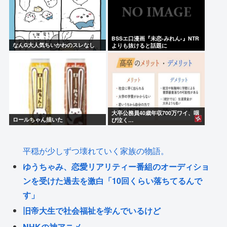
BSSエ口漫画『未恋-みれん-』NTR
なんG大人気ちいかわのスレなし
よりも抜けると話題に
大卒公務員40歳年収700万ワイ、咽
ロールちゃん描いた
び泣く…
平穏が少しずつ壊れていく家族の物語。
ゆうちゃみ、恋愛リアリティー番組のオーディショ
ンを受けた過去を激白「10回くらい落ちてるんで
す」
旧帝大生で社会福祉を学んでいるけど
NHKの神アニメ