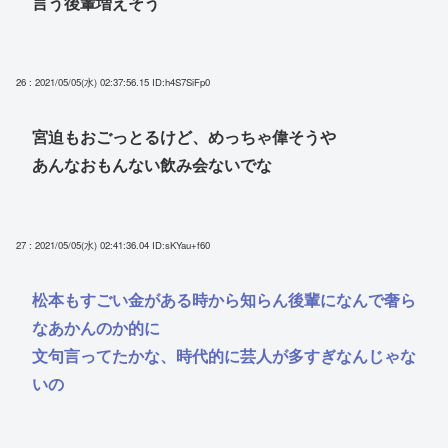
言う後輩増えそう
26 : 2021/05/05(水) 02:37:56.15
ID:h4S7SiFp0
宮迫もおごっとるけど、めっちゃ偉そうや
あんなおもんない飲み会ないでな
27 : 2021/05/05(水) 02:41:36.04
ID:sKYau+f60
松本もすごい金がある時から知らん後輩になんで奢ら
なあかんのか的に
文句言ってたかな、時代的に芸人が多すぎなんじゃな
いの