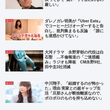
厳しい」
ダレノガレ明美が『Uber Eats』
芸スポ
でコーヒーだけオーダーすると告
白し、批判集まるも反論 「誰に
も迷惑かけてない」
大河ドラマ 永野芽郁の代役は白
芸スポ
石聖 …不倫報道の「ご迷惑鑑
み」ラジオも降板 CM永野9社、
田中圭3社消滅
中川翔子、「結婚するのが怖かっ
芸スポ
た」理由 実家との超ギャップ生
活「旦那さんが断捨離派なので、
ボロボロのものを持ち込めない」