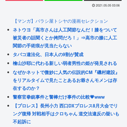
2021.05.05 03:06
【マンガ】バラシ屋トシヤの漫画セレクション
ネトウヨ「高市さんは人工関節なんだ！膝をついて
被災者の話聞くとか拷問だろ！」⇒高市の膝に人工
関節の手術痕が見当たらない
タバコ違法化、日本人の9割が賛成
檜山沙耶に代わる新しい弱者男性の姫が発見される
なぜかネットで微妙に人気の伝説的CM『磯村建設』
をリアルタイムで見たことあるお爺さんモメンは存
在するのか？
警察官拳銃事件と警棒だけ事件の比較💗www
【プロレス】長州小力 西口DXプロレス8月大会でリ
ング復帰 対戦相手はクロちゃん 道交法違反の疑いも
不起訴に