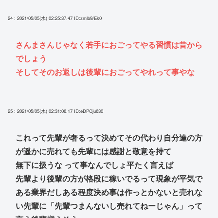
24 : 2021/05/05(水) 02:25:37.47
ID:zmlb9/Ek0
さんまさんじゃなく若手におごってやる習慣は昔から
でしょう
そしてそのお返しは後輩におごってやれって事やな
25 : 2021/05/05(水) 02:31:06.17
ID:eDPCju630
これって先輩が奢るって決めてその代わり自分達の方
が遥かに売れても先輩には感謝と敬意を持て
無下に扱うな って事なんでしょ平たく言えば
先輩より後輩の方が格段に稼いでるって現象が平気で
ある業界だしある程度決め事は作っとかないと売れな
い先輩に「先輩つまんないし売れてねーじゃん」って