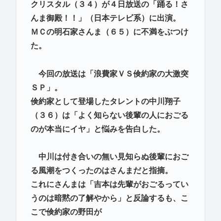
クリスタル（３４）が４日放送の「踊る！さ
んま御殿！！」（日本テレビ系）に出演。
ＭＣの明石家さんま（６５）に不満をぶつけ
た。
今回の放送は「浪費家ＶＳ倹約家の大激突
ＳＰ」。
倹約家として登場したタレントの中川翔子
（３６）は「よく知らない後輩の人におごる
のが本当にイヤ」と悩みを告白した。
中川は付き合いの無い見知らぬ後輩におご
る風潮をつくったのはさんまだと指摘。
これにさんまは「吉本は先輩がおごるってい
うのは暗黙の了解やから」と反論するも、こ
こで倹約家の野田が