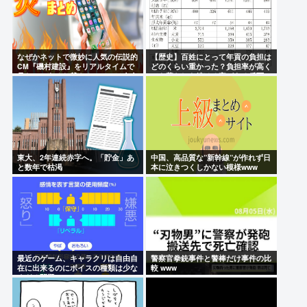
なぜかネットで微妙に人気の伝説的
【歴史】百姓にとって年貢の負担は
CM『磯村建設』をリアルタイムで
どのくらい重かった？負担率が高く
見たことあるお爺さんモメンは存在
ても暮らしを続ける家がある反面、
するのか？
低いのに経営破綻する家も…
東大、2年連続赤字へ。「貯金」あ
中国、高品質な”新幹線”が作れず日
と数年で枯渇
本に泣きつくしかない模様www
最近のゲーム、キャラクリは自由自
警察官拳銃事件と警棒だけ事件の比
在に出来るのにボイスの種類は少な
較 www
すぎる問題