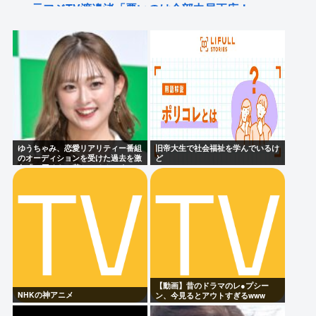
元フジTV渡邉渚「悪いのは全部中居正広！」
【衝撃】ワンピースアンチの正体、ついに判明して
しまう…
ももち、かつて中居くんに「いいべ」と思われてい
た
美輪明宏さんの戒名、「紫雲院芳心唱永日宏居士」
になる
ゆうちゃみ、恋愛リアリティー番組
旧帝大生で社会福祉を学んでいるけ
のオーディションを受けた過去を激
ど
白「10回くらい落ちてるんです」
Powered by livedoor 相互RSS
【動画】昔のドラマのレ●プシー
NHKの神アニメ
ン、今見るとアウトすぎるwww