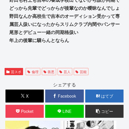
どっから先輩でどっからが後輩なのか曖昧なんでしょ
野田なんか高校生で吉本のオーディション受かって専
属芸人扱いになったからスリムクラブ内間やパンサー
尾形とデビュー一緒の同期格扱い
年上の後輩に驕らんとならん
芸スポ
倫理
善悪
芸人
芸能
シェアする
X
Facebook
はてブ
Pocket
LINE
コピー