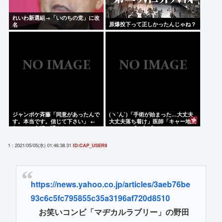
れいわ新選組→「いのちの党」に改
原爆投下って正しかったんじゃね？
名
ジャンポケ斉藤「同意があったんで
(ヽ´ん`)「手術が始まった…大丈夫
す。本当です。信じて下さい」 ←
大丈夫落ち着け」医師「キャー地震
何でこの主張が通らないの？
よー！」(;ﾟんﾟ)「！？」
1 : 2021/05/05(水) 01:46:38.31
ID:CAP_USER9
https://news.yahoo.co.jp/articles/3aeb76be
93c6c5fc795855c35a3196af720d8510
お笑いコンビ「マヂカルラブリー」の野田