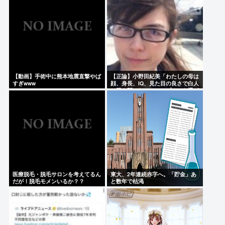
【動画】手術中に熊本地震直撃やば
【正論】小野田紀美「わたしの母は
すぎwww
顔、身長、IQ、見た目の良さで白人
に股を開いた。ジャップオスを選ば
なくてわたしの幸せがある」
医療脱毛・脱毛サロンを考えてるん
東大、2年連続赤字へ。「貯金」あ
だが！脱毛モメンいるか？？
と数年で枯渇