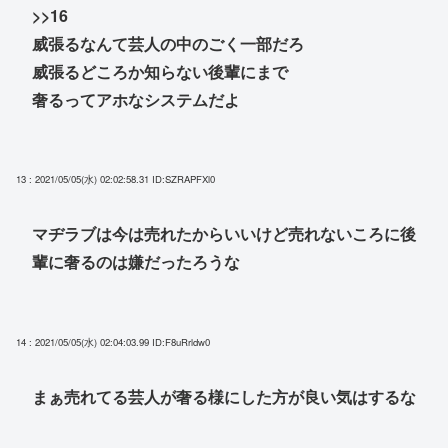
>>16
威張るなんて芸人の中のごく一部だろ
威張るどころか知らない後輩にまで
奢るってアホなシステムだよ
13 : 2021/05/05(水) 02:02:58.31
ID:SZRAPFXl0
マヂラブは今は売れたからいいけど売れないころに後
輩に奢るのは嫌だったろうな
14 : 2021/05/05(水) 02:04:03.99
ID:F8uRrldw0
まぁ売れてる芸人が奢る様にした方が良い気はするな