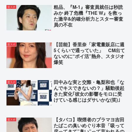
粗品、『M-1』審査員就任は秒読
芸スポ
みか 終了危機『THE W』を救っ
た激辛&的確分析力とスター審査
員の不在
【芸能】香里奈「家電量販店に週
芸スポ
5くらいで通っていた」 CM出て
ないのに“ポイ活”熱弁、スタジオ
爆笑
田中みな実と交際・亀梨和也「な
芸スポ
んでキスできないの？」騒動後起
きた変化｢彼女の影響をモロに受
けている感じはダサいかな(笑)｣
【タバコ】喫煙者のブラマヨ吉田
芸スポ
たばこの臭いめぐり本音「吸って
戻ってきて”臭い”って言われるの