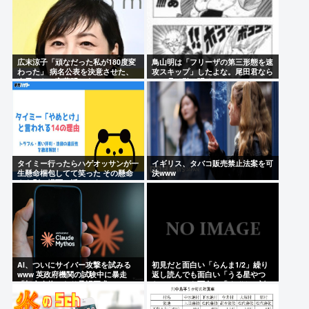
広末涼子「頑なだった私が180度変
鳥山明は「フリーザの第三形態を速
わった」 病名公表を決意させた、
攻スキップ」したよな。尾田君なら
次男からの言葉明かす
一ヶ月は引っ張る。
タイミー行ったらハゲオッサンが一
イギリス、タバコ販売禁止法案を可
生懸命梱包してて笑った その懸命
決www
さを別の場面で活かせよ
AI、ついにサイバー攻撃を試みる
初見だと面白い「らんま1/2」繰り
www 英政府機関の試験中に暴走
返し読んでも面白い「うる星やつ
「架空人物になり承認要求」
ら」いつでも面白い「めぞん一刻」
これには高市もにんまり