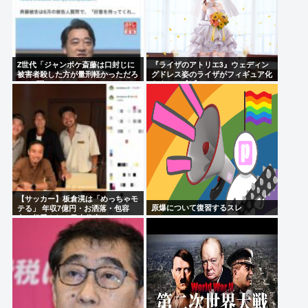
Z世代「ジャンポケ斎藤は口封じに
『ライザのアトリエ3』ウェディン
被害者殺した方が量刑軽かっただろ
グドレス姿のライザがフィギュア化
」←1万いいね❤️
キタ───(ﾟ∀ﾟ)───!!!!!
【サッカー】板倉滉は「めっちゃモ
原爆について復習するスレ
テる」 年収7億円・お洒落・包容
力…超愛される日本代表