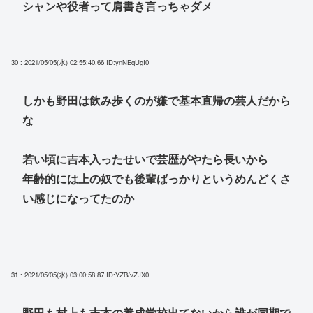
シャンや役者って肩書き言っちゃダメ
30 : 2021/05/05(水) 02:55:40.66
ID:ynNEqUgI0
しかも野田は飲み歩くのが嫌で基本直帰の芸人だから
な
若い頃に吉本入ったせいで芸歴がやたら長いから
年齢的には上の奴でも後輩ばっかりというめんどくさ
い感じになってたのか
31 : 2021/05/05(水) 03:00:58.87
ID:YZB/vZJX0
野田も村上も吉本の養成学校出てないから誰が同期で