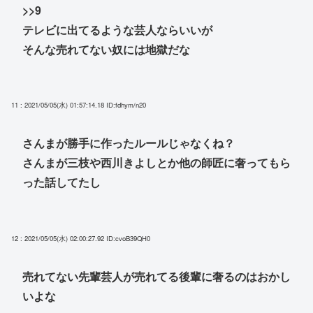
>>9
テレビに出てるような芸人ならいいが
そんな売れてない奴には地獄だな
11 : 2021/05/05(水) 01:57:14.18
ID:fdhym/n20
さんまが勝手に作ったルールじゃなくね？
さんまが三枝や西川きよしとか他の師匠に奢ってもら
った話してたし
12 : 2021/05/05(水) 02:00:27.92
ID:cvoB39QH0
売れてない先輩芸人が売れてる後輩に奢るのはおかし
いよな