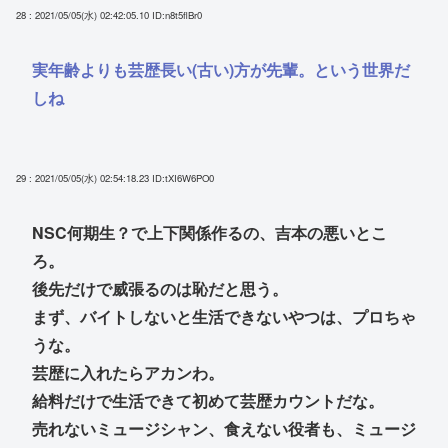
28 : 2021/05/05(水) 02:42:05.10
ID:n8t5flBr0
実年齢よりも芸歴長い(古い)方が先輩。という世界だ
しね
29 : 2021/05/05(水) 02:54:18.23
ID:tXI6W6PO0
NSC何期生？で上下関係作るの、吉本の悪いとこ
ろ。
後先だけで威張るのは恥だと思う。
まず、バイトしないと生活できないやつは、プロちゃ
うな。
芸歴に入れたらアカンわ。
給料だけで生活できて初めて芸歴カウントだな。
売れないミュージシャン、食えない役者も、ミュージ