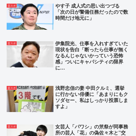
やす子 成人式の思い出つづる
芸スポ
「次の日が警備任務だったので数
時間だけ地元に」
伊集院光、仕事を入れすぎていた
芸スポ
現状を告白「断ったら仕事が無く
なるんじゃないかっていう恐怖
感」ついにキャパシティの限界
に…
浅野忠信の妻 中田クルミ、選挙
芸スポ
に行かない俳優に「あまりにもク
ソダセー、私はしっかり投票しま
すよ」
女芸人「パワシ」の笊祭が同事務
芸スポ
所の芸人「花」の偽佐々木と”交