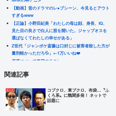
【動画】昔のドラマのレ●プシーン、今見るとアウト
すぎるwww
【正論】小野田紀美「わたしの母は顔、身長、IQ、
見た目の良さで白人に股を開いた。ジャップオスを
選ばなくてわたしの幸せがある」
Z世代「ジャンポケ斎藤は口封じに被害者殺した方が
量刑軽かっただろ💦」←1万いいね❤️
原爆について復習するスレ
れいわ新選組→「いのちの党」に改名
関連記事
原爆投下って正しかったんじゃね？
元祖！バンドリ🎸ちゃん→TV LIVE 2026
コブクロ、東ブクロ、布袋…〝ふ
芸スポ
くろ系〟に醜聞多発！ ネットで
Powered by livedoor 相互RSS
話題に