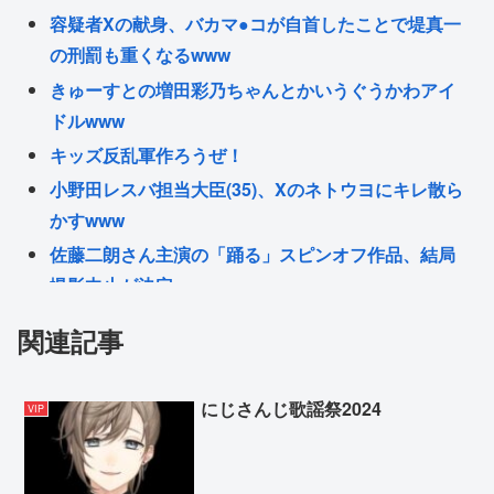
容疑者Xの献身、バカマ●コが自首したことで堤真一
の刑罰も重くなるwww
きゅーすとの増田彩乃ちゃんとかいうぐうかわアイ
ドルwww
キッズ反乱軍作ろうぜ！
小野田レスバ担当大臣(35)、Xのネトウヨにキレ散ら
かすwww
佐藤二朗さん主演の「踊る」スピンオフ作品、結局
撮影中止が決定www
『8番出口』金ローで地上波初放送 主演の二宮和也
関連記事
「まさかテレビにまで迷い込んでしまうとは」
【ロシア】 左翼リベラル政党、スパイ認定されて下
にじさんじ歌謡祭2024
VIP
院選から排除
ホロライブの音ゲー、普通にクオリティが低くてガ
チ勢から批判殺到www