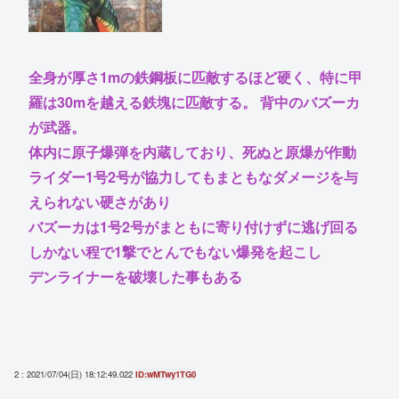
全身が厚さ1mの鉄鋼板に匹敵するほど硬く、特に甲
羅は30mを越える鉄塊に匹敵する。 背中のバズーカ
が武器。
体内に原子爆弾を内蔵しており、死ぬと原爆が作動
ライダー1号2号が協力してもまともなダメージを与
えられない硬さがあり
バズーカは1号2号がまともに寄り付けずに逃げ回る
しかない程で1撃でとんでもない爆発を起こし
デンライナーを破壊した事もある
2 : 2021/07/04(日) 18:12:49.022
ID:wMTwy1TG0