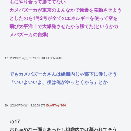
もにやり合って勝ててない
カメバズーカが東京のまんなかで原爆を発動させよう
としたのを1号2号が全てのエネルギーを使って空を
飛び太平洋上で大爆発させたから勝てた(というかカ
メバズーカの自爆)
17 : 2021/07/04(日) 18:19:01.504
ID:C5Ivalqf0
でもカメバズーカさんは組織内じゃ部下に優しそう
「いいよいいよ、後は俺がやっとくから」とか
20 : 2021/07/04(日) 18:20:58.675
ID:wMTwy1TG0
>>17
おちゃめな一面もあったし組織内では慕われてそう