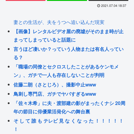
2021.07.04 18:37
妻との生活が、夫をうつへ追い込んだ現実
【画像】レンタルビデオ屋の廃墟がそのまま時が止
まってしまっていると話題に
言うほど凄いか？っていう人物または有名人ってい
る？
「職場の同僚とセクロスしたことがあるケンモメ
ン」、ガチで一人も存在しないことが判明
佐藤二朗（さとじろ）、撮影中止www
鳥刺し専門店、ガチでヤバすぎるwww
「佐々木希」に夫・渡部建の影がまったくナシ 20周
年の節目に俳優業活発化への舞台裏
そ し て 誰 も テレビ 見 な く な っ た ！ ！ ！ ！ ！
！