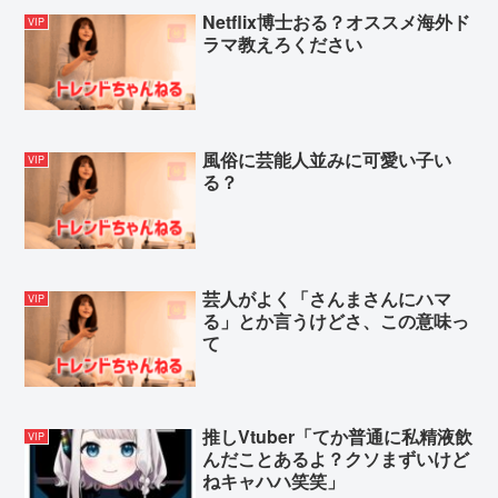
Netflix博士おる？オススメ海外ド
VIP
ラマ教えろください
風俗に芸能人並みに可愛い子い
VIP
る？
芸人がよく「さんまさんにハマ
VIP
る」とか言うけどさ、この意味っ
て
推しVtuber「てか普通に私精液飲
VIP
んだことあるよ？クソまずいけど
ねキャハハ笑笑」