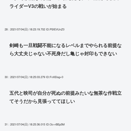
ライダーV3の戦いが始まる
28 : 2021/07/04(日) 18:23:19.702
ID:PSfEVUnZ0
剣崎も一旦戦闘不能になるレベルまでやられる前提な
ら大丈夫じゃない不死身だし亀じゃ封印もできない
30 : 2021/07/04(日) 18:25:03.279
ID:FnXElog+0
五代と映司が自分が死ぬの前提みたいな無茶な作戦立
てそうだから見張っててほしい
31 : 2021/07/04(日) 18:25:36.015
ID:Oc+rBEp5M