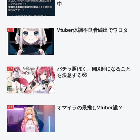
中
Vtuber体調不良者続出でワロタ
VIP
バチャ豚ぼく、MIX師になること
VIP
を決意する🥺
オマイラの最推しVtuber誰？
VIP