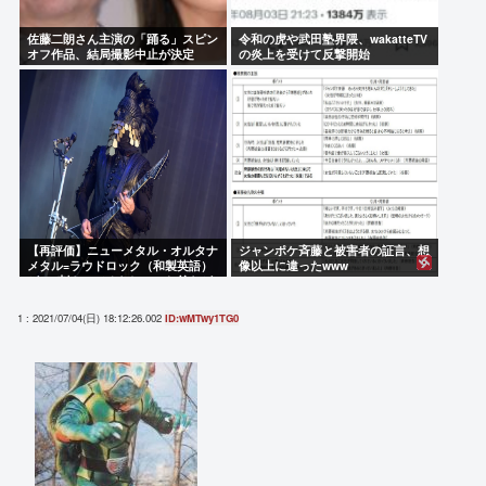
佐藤二朗さん主演の「踊る」スピン
令和の虎や武田塾界隈、wakatteTV
オフ作品、結局撮影中止が決定
の炎上を受けて反撃開始
www
【再評価】ニューメタル・オルタナ
ジャンポケ斉藤と被害者の証言、想
メタル=ラウドロック（和製英語）
像以上に違ったwww
がZに刺さってるらしい。お前らが
キッズの頃好きだったバンドは何？
1 : 2021/07/04(日) 18:12:26.002
ID:wMTwy1TG0