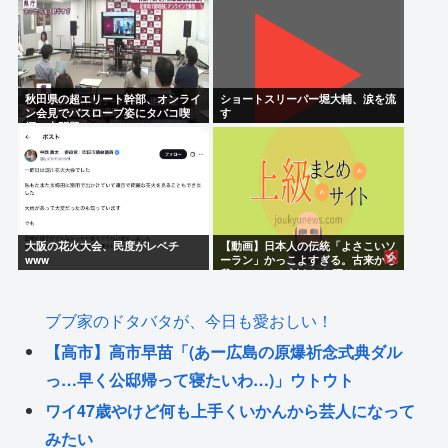
秋田県の超エリート幹部、オンライ
ショートスリーパー堀大輔、涙を流
ン会見でバスローブ姿にタバコ喫
す
煙。大問題に
大阪の花火大会、民度がレベチ
【動画】日本人の伝統「よさこいソ
www
ーラン」かっこよすぎる。古来から
我々のDNAに刻まれた踊り
ブブ家のドタバタが、今日も愛おしい！
【高市】高市早苗「(あー広島の原爆祈念式典ダル
っ…早く公邸帰って寝たいわ…)」ウトウト
ワイ47歳やけど何も上手くいかんから芸人になって
みたい