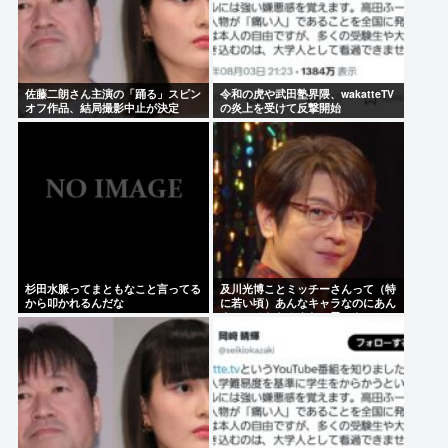
佐藤二朗さん主演の「踊る」スピン
令和の虎や武田塾界隈、wakatteTV
オフ作品、結局撮影中止が決定
の炎上を受けて反撃開始
www
杉田水脈ってまともなこと言ってる
及川光博ことミッチーさんって（特
から叩かれるんだな
に若い頃）あんなキャラなのにあん
まアンチおらんよな、男でも