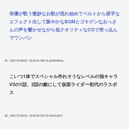
俳優が歌う微妙なお歌が流れ始めてベルトから派手な
エフェクト出して賑やかなBGMとゴキゲンなおっさ
んの声を響かせながら低クオリティなCGで突っ込ん
でワンパン
25 : 2021/07/04(日) 18:22:34.768
ID:qC8VN6Yea
こいつ1体でスペシャル作れそうなレベルの強キャラ
V3の1話、2話の敵にして仮面ライダー初代のラスボ
ス
26 : 2021/07/04(日) 18:22:36.076
ID:hZhHs5Zr0