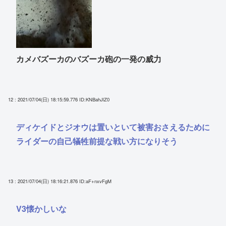
カメバズーカのバズーカ砲の一発の威力
12 : 2021/07/04(日) 18:15:59.776
ID:KNBahJlZ0
ディケイドとジオウは置いといて被害おさえるために
ライダーの自己犠牲前提な戦い方になりそう
13 : 2021/07/04(日) 18:16:21.876
ID:aF+nxvFgM
V3懐かしいな