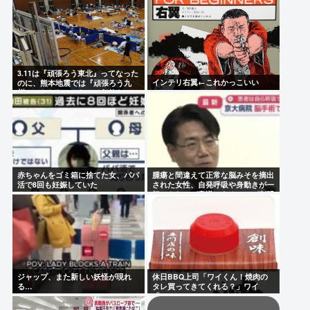
だ」
3.11は『頑張ろう東北』ってなった
インテリ右翼←これかっこいい
のに、熊本地震では『頑張ろう九
州』とならなかったのは何故なの
か？
赤ちゃんをゴミ箱に捨てた女、パパ
腫瘍と間違えて正常な脳みそを摘出
活で8回も妊娠していた
された女性、自発呼吸や身動きが一
切できないが意識はあることが判明
ジャップ、また新しい妖怪が現れ
休日BBQ上司「ワイくん！焼肉の
る…
タレ買ってきてくれる？」ワイ
「！！？」