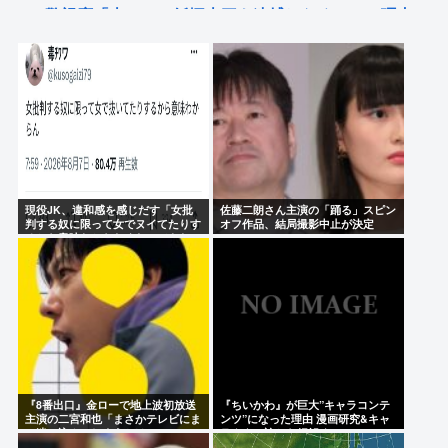
警視庁「車カスの飯塚幸三を逮捕しなくていい理由
を考えるために1000ページもの法解釈書を読んだ」
3.11は『頑張ろう東北』ってなったのに、熊本地震で
は『頑張ろう九州』とならなかったのは何故なの
か？
鈴木福「運転免許を取得しました！！ちゃんとMTだ
よ」
現役JK、違和感を感じだす「女批
佐藤二朗さん主演の「踊る」スピン
判する奴に限って女でヌイてたりす
オフ作品、結局撮影中止が決定
るから意味わからなくなってきた
www
Powered by livedoor 相互RSS
」
『8番出口』金ローで地上波初放送
『ちいかわ』が巨大”キャラコンテ
主演の二宮和也「まさかテレビにま
ンツ”になった理由 漫画研究&キャ
で迷い込んでしまうとは」
ラクター論から紐解く