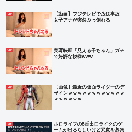
Powered by livedoor 相互RSS
【動画】フジテレビで放送事故
VIP
女子アナが突然ぶっ倒れる
実写映画「見える子ちゃん」ガチ
VIP
で好評な模様www
【画像】最近の仮面ライダーのデ
VIP
ザインｗｗｗｗｗｗｗｗｗｗｗｗ
ｗｗｗｗｗｗ
ホロライブの8番出口ライクのゲ
VIP
ームが出るらしいけど異変を募集