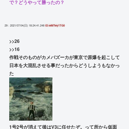
で？どうやって勝ったの？
29 : 2021/07/04(日) 18:24:41.248
ID:wMTwy1TG0
>>26
>>16
作戦そのものがカメバズーカが東京で原爆を起こして
日本を大混乱させる事だったからどうしようもなかっ
た
1号2号が消えて後はV3に任せたぞ。って所から仮面