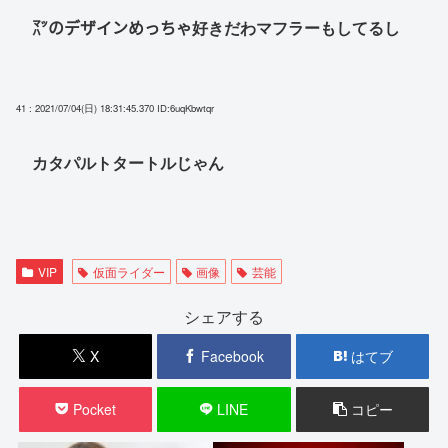
㍅のデザインめっちゃ好きだわマフラーもしてるし
41 : 2021/07/04(日) 18:31:45.370
ID:6uqKbwtqr
カタパルトタートルじゃん
VIP
仮面ライダー
画像
芸能
シェアする
X
Facebook
はてブ
Pocket
LINE
コピー