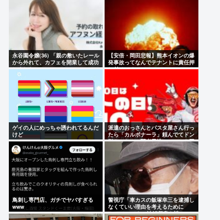
永谷園令嬢(36) 「親の敷いたレール
【安倍・岡田悲報】熊本イオンの爆
から外れて、カフェを開業して成功
発事故ってなんでテナントに責任押
しました」
し付けてるの？
ゲイの人にめっちゃ誘われてるんだ
派遣のおっさんとパスタ屋さん行っ
けど
たら「カルボナーラ」頼んでてドン
引き…なんで弱者男性っていつも同
じのしか食べないの？
鳥刺し専門店、ガチでヤバすぎる
警視庁「車カスの飯塚幸三を逮捕し
www
なくていい理由を考えるために
1000ページもの法解釈書を読ん