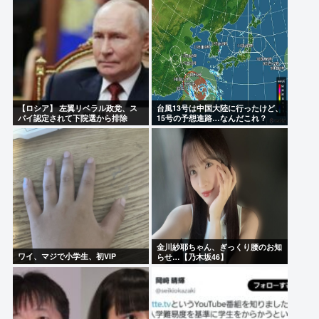
【ロシア】 左翼リベラル政党、ス
台風13号は中国大陸に行ったけど、
パイ認定されて下院選から排除
15号の予想進路…なんだこれ？
金川紗耶ちゃん、ぎっくり腰のお知
ワイ、マジで小学生、初VIP
らせ…【乃木坂46】