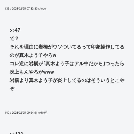
133 : 2024/02/25 07:33:30
rJwqo
>>47
で？
それを理由に岩橋がウソついてるって印象操作してる
のが真木よう子やろw
コレ逆に岩橋が｢真木よう子はアル中だから｣つったら
炎上もんやろがwww
岩橋より真木よう子が炎上してるのはそういうとこや
ぞ
140 : 2024/02/25 09:54:51
eHlnW
>>133