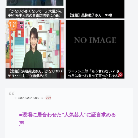
「かなり小さくなって…」大腸がん
【速報】黒柳徹子さん 93歳
手術 松本人志の青森訪問姿に心配
の声「脂肪のない感じが」「無理せ
ずに」
【悲報】浜辺美波さん、かなりヤバ
ラーメン二郎「もう食わない？ さ
そう････！！ (※画像あり)
っきは食べれるって言ったじゃねー
か！」（ヽ´ん`）「」 反論できる？
1 : 2024/02/24 08:01:21
???
■現場に居合わせた“人気芸人”に証言求める
声