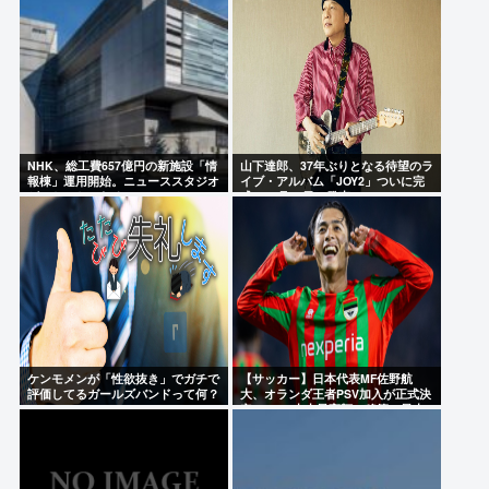
NHK、総工費657億円の新施設「情
山下達郎、37年ぶりとなる待望のラ
報棟」運用開始。ニューススタジオ
イブ・アルバム「JOY2」ついに完
がスケスケになる
成、10月14日に発売
ケンモメンが「性欲抜き」でガチで
【サッカー】日本代表MF佐野航
評価してるガールズバンドって何？
大、オランダ王者PSV加入が正式決
定！ NEC史上最高額の移籍、最大
約31億円か、5年契約を締結