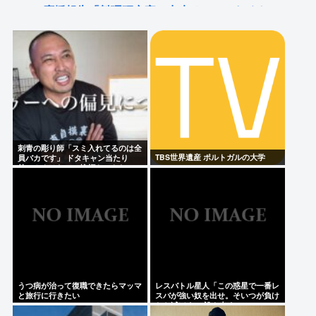
の応援報告「料理研究家に出来るのはこれくらい」
高市早苗のニュース記事、コメント欄閉鎖…
EXIT兼近（35）「トー横キッズは悪くない。彼女ら
を利用し搾取しようとする悪い大人たちが問題」
Powered by livedoor 相互RSS
刺青の彫り師「スミ入れてるのは全
TBS世界遺産 ポルトガルの大学
員バカです」 ドタキャン当たり
前、カネはない、挨拶もできない
うつ病が治って復職できたらマッマ
レスバトル星人「この惑星で一番レ
と旅行に行きたい
スバが強い奴を出せ。そいつが負け
たら滅ぼす」 誰を出す？