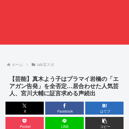
ホーム
talk芸スポ
【芸能】真木よう子はプラマイ岩橋の「エ
アガン告発」を全否定…居合わせた人気芸
人、宮川大輔に証言求める声続出
X
Facebook
はてブ
Pocket
LINE
コピー