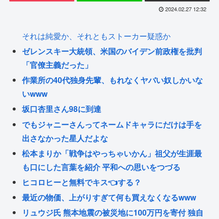
2024.02.27 12:32
それは純愛か、それともストーカー疑惑か
ゼレンスキー大統領、米国のバイデン前政権を批判
「官僚主義だった」
作業所の40代独身先輩、もれなくヤバい奴しかいな
いwww
坂口杏里さん98に到達
でもジャニーさんってネームドキャラにだけは手を
出さなかった星人だよな
松本まりか「戦争はやっちゃいかん」祖父が生涯最
も口にした言葉を紹介 平和への思いをつづる
ヒコロヒーと無料でキス👈する？
最近の物価、上がりすぎて何も買えなくなるwww
リュウジ氏 熊本地震の被災地に100万円を寄付 独自