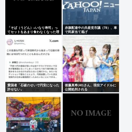
「そば（うどん）+いなり寿司」っ
赤旗配達中の共産党市議（78）、車
てセットをあまり食わなくなった理
で民家当て逃げ
由。
愛国者「石破のせいで円安になった
後藤真希(40)さん、現役アイドルに
許せない」
公開処刑される