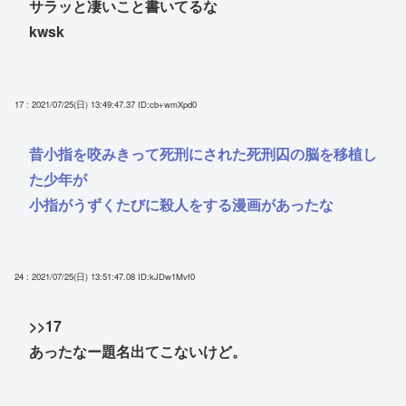
サラッと凄いこと書いてるな
kwsk
17 : 2021/07/25(日) 13:49:47.37
ID:cb+wmXpd0
昔小指を咬みきって死刑にされた死刑囚の脳を移植し
た少年が
小指がうずくたびに殺人をする漫画があったな
24 : 2021/07/25(日) 13:51:47.08
ID:kJDw1Mvf0
>>17
あったなー題名出てこないけど。