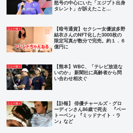
怒号の中心にいた「エジプト出身
タレント」が訴えたこと…
【暗号通貨】セクシー女優波多野
ニュー速＋
結衣さんのNFT化した3000枚の
限定写真が数分で完売。約１．６
億円に
【熊本】WBC、「テレビ放送な
ニュー速＋
いのか」 新聞社に高齢者から問
い合わせ相次ぐ
【訃報】 俳優チャールズ・グロ
ニュー速＋
ーディンさん86歳で死去 『ベー
トーベン』『ミッドナイト・ラ
ン』など