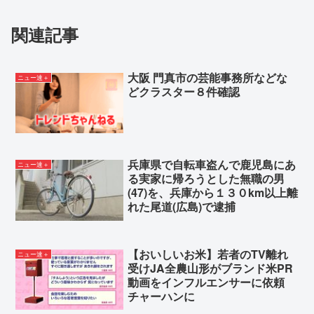
肖像権について教えてくれ
関連記事
悲報】托卵女子「何が悪いのか本気で理解できな
い」「旦那ではなく本当に好きな人の子を産みた
大阪 門真市の芸能事務所などな
ニュー速＋
い。これってそんなに悪いこと？」
どクラスター８件確認
ガキワイ「あの…」マッマ（無言でテレビを見続け
る）パッパ「おい?勉強しろや?」
Powered by livedoor 相互RSS
兵庫県で自転車盗んで鹿児島にあ
ニュー速＋
る実家に帰ろうとした無職の男
(47)を、兵庫から１３０km以上離
れた尾道(広島)で逮捕
【おいしいお米】若者のTV離れ
ニュー速＋
受けJA全農山形がブランド米PR
動画をインフルエンサーに依頼
チャーハンに