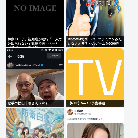
林家パー子、認知症が進行「一人で
BSのCMでスーパーファミコンみた
外出られない」難聴で夫・ペーと
いなクオリティのゲームを8000円
「筆談」…自宅全焼から約1年
ぐらいで売ってるでしょ
歌手の松山千春さん（70）
【NTE】Ver.1.3予告番組