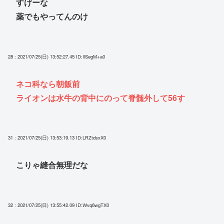
すげーな
薬でもやってんのけ
28 : 2021/07/25(日) 13:52:27.45
ID:IlSegM+a0
ネコ科なら朝飯前
ライオンは水牛の背中にのって脊髄外して56す
31 : 2021/07/25(日) 13:53:19.13
ID:LRZtdsxX0
こりゃ縫合無理だな
32 : 2021/07/25(日) 13:55:42.09
ID:Wvq6wgTX0