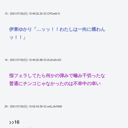
15 : 2021/07/25(日) 13:49:22.22
ID:CPOre9//0
伊東ゆかり「…ッッ！！わたしは一向に構わん
ッ！！」
16 : 2021/07/25(日) 13:49:22.88
ID:2UZs2lmZ0
指フェラしてたら何かの弾みで噛み千切ったな
普通にチンコじゃなかったのは不幸中の幸い
29 : 2021/07/25(日) 13:52:43.59
ID:wXLJA/NM0
>>16