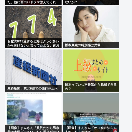
た。他に面白いドラマ教えてくれ
ないか⁉
お盆の8/13過ぎると海はクラゲ多い
坂本真綾の特別感は異常
から泳げないと言ってたよな。昔お
盆過ぎると寒くなっていたし
日本っていつ不景気から脱却できる
産経新聞、東北6県での発行休止へ
の？
【画像】まんさん「貧乳だから男水
【画像】まんさん「オフ会に知らん
着で市民プールいったら周りがコソ
人おったんやけど」