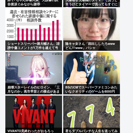
合後涙ぐみながら謝罪
言うけどタイマーで洗ってもすぐに
干さないと臭くならね？
ショートスリーパー堀大輔さん、誹
陰キャ女さん「顔出ししたろwww
謗中傷コメントが1万件を越えて号
どん!!!www」パシャ
泣してしまう
崩壊スターレイルのヒロイン、「三
BSのCMでスーパーファミコンみた
月なのか」高市早苗との接点があま
いなクオリティのゲームを8000円
りにも多すぎる。もしかして早苗が
ぐらいで売ってるでしょ
モデル？
VIVANTO見終わったがおもろっ
君もダブルパンチな人生を送ってみ