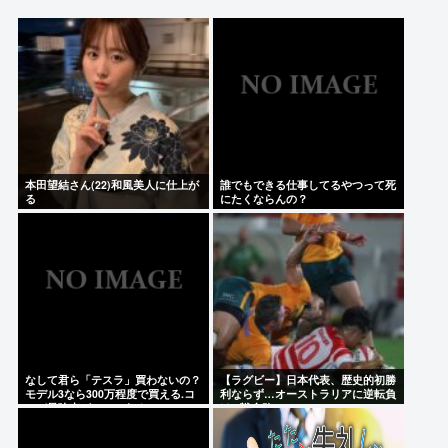
静岡朝日テレビ「高橋洋一が消費減税反対論をぶっ
た斬る！『財源ない』を完全論破」
浜田雅功、超スパルタ高校時代 夏の思い出に共演者
衝撃「ええ？」「それはかわいそう」
Powered by livedoor 相互RSS
本田望結さん(22)和風美人に仕上が
誰でもできる仕事してるやつって死
る
にたくならんの？
なして君ら「テスラ」買わないの？
【ラグビー】日本代表、歴史的初勝
モデル3なら300万程度で買える.コ
利ならず…オーストラリアに逆転負
スパ最強車がここにあるのに
け 8戦全敗