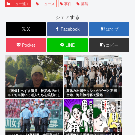
ニュー速＋
ニュース
事件
芸能
シェアする
X
Facebook
はてブ
Pocket
LINE
コピー
【画像】へずま議員、被災地でめち
夏休み出国ラッシュがピーク 羽田
ゃくちゃ働いて老人たちを笑顔にし
空港、海外旅行客で混雑
てしまうwww
み い ちゃん枠審判員、大誤審の試
洗濯物を洗濯機のタイマーで洗うと