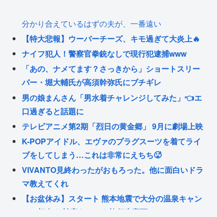
分かり合えているはずの夫が、一番遠い
【特大悲報】ウーバーチーズ、キモ過ぎて大炎上🔥
ナイフ犯人！警察官拳銃なしで現行犯逮捕www
「あの、ナメてます？さっきから」ショートスリー
パー・堀大輔氏が高須幹弥氏にブチギレ
男の娘まんさん「男水着チャレンジしてみた」👈エ
口過ぎると話題に
テレビアニメ第2期「烈日の黄金郷」 9月に劇場上映
K-POPアイドル、エヴァのプラグスーツを着てライ
ブをしてしまう…これは非常にえちち🥵
VIVANTO見終わったがおもろった。他に面白いドラ
マ教えてくれ
【お盆休み】スタート 熊本地震で大分の温泉キャン
セル相次ぐ 被害なしでも旅行先変更