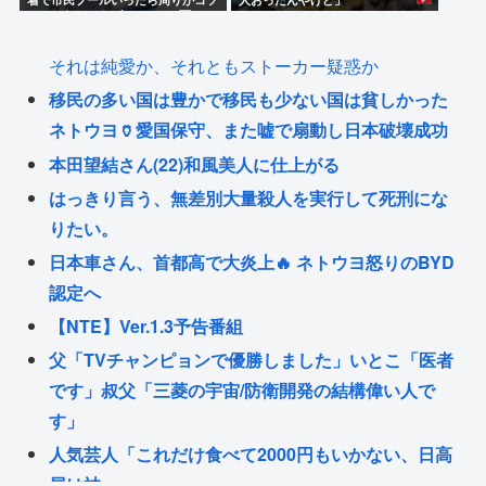
コソしだしてやばいwww」5万いい
ね
それは純愛か、それともストーカー疑惑か
移民の多い国は豊かで移民も少ない国は貧しかった
ネトウヨ🏺愛国保守、また嘘で扇動し日本破壊成功
本田望結さん(22)和風美人に仕上がる
はっきり言う、無差別大量殺人を実行して死刑にな
りたい。
日本車さん、首都高で大炎上🔥 ネトウヨ怒りのBYD
認定へ
【NTE】Ver.1.3予告番組
父「TVチャンピョンで優勝しました」いとこ「医者
です」叔父「三菱の宇宙/防衛開発の結構偉い人で
す」
人気芸人「これだけ食べて2000円もいかない、日高
屋は神」