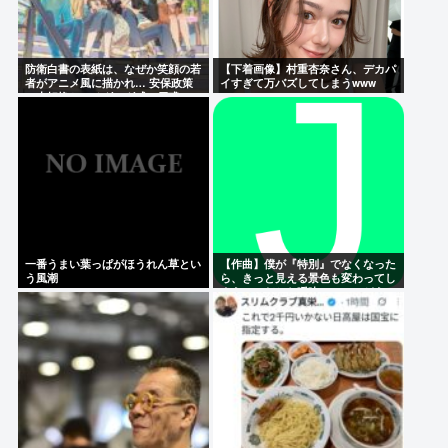
防衛白書の表紙は、なぜか笑顔の若
【下着画像】村重杏奈さん、デカパ
者がアニメ風に描かれ… 安保政策
イすぎて万バズしてしまうwww
の大転換とのチグハグ感に戸惑いの
声
一番うまい葉っぱがほうれん草とい
【作曲】僕が『特別』でなくなった
う風潮
ら、きっと見える景色も変わってし
まう。⋯だから曖昧でいい。どう
か、白黒ハッキリさせないで