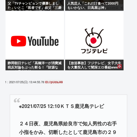
父「TVチャンピョンで優勝しまし
人気芸人「これだけ食べて2000円
た」いとこ「医者です」叔父「三菱
もいかない、日高屋は神」
の宇宙/防衛開発の結構偉い人で
す」
静岡朝日テレビ「高橋洋一が消費減
【放送事故】フジテレビ、女子大生
税反対論をぶった斬る！『財源な
を大量投入して闇深エロ番組www
い』を完全論破」
1 : 2021/07/25(日) 13:44:55.78
ID://pUdsJ49
※2021/07/25 12:10ＫＴＳ鹿児島テレビ
２４日夜、鹿児島県姶良市で知人男性の右手
小指をかみ、切断したとして鹿児島市の２９