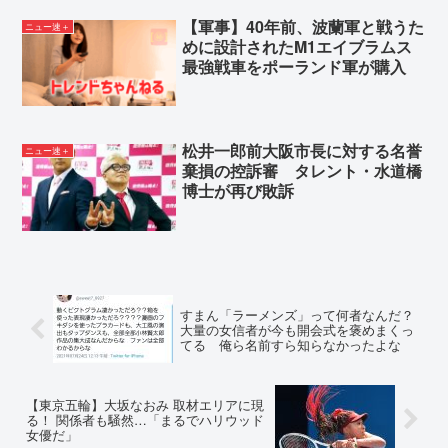
【軍事】40年前、波蘭軍と戦うた
ニュー速＋
めに設計されたM1エイブラムス
最強戦車をポーランド軍が購入
松井一郎前大阪市長に対する名誉
ニュー速＋
棄損の控訴審 タレント・水道橋
博士が再び敗訴
すまん「ラーメンズ」って何者なんだ？
大量の女信者が今も開会式を褒めまくっ
てる 俺ら名前すら知らなかったよな
【東京五輪】大坂なおみ 取材エリアに現
る！ 関係者も騒然…「まるでハリウッド
女優だ」