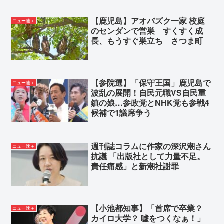
【鹿児島】アオバズク一家 校庭
ニュー速＋
のセンダンで営巣 すくすく成
長、もうすぐ巣立ち さつま町
【参院選】「保守王国」鹿児島で
ニュー速＋
波乱の展開！自民元職VS自民重
鎮の娘…参政党とNHK党も参戦4
候補で1議席争う
週刊誌コラムに作家の深沢潮さん
ニュー速＋
抗議 「出版社として力量不足。
責任痛感」と新潮社謝罪
【小池都知事】「首席で卒業？
ニュー速＋
カイロ大学？ 嘘をつくなぁ！」