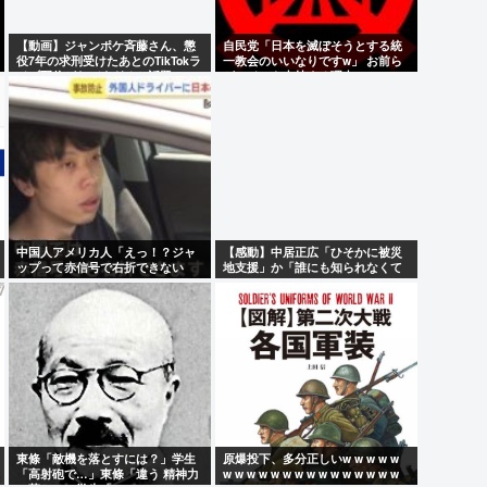
【動画】ジャンポケ斉藤さん、懲
自民党「日本を滅ぼそうとする統
役7年の求刑受けたあとのTikTokラ
一教会のいいなりですw」 お前ら
イブ配信がヤバすぎると話題に
がコイツを支持する理由w
www
中国人アメリカ人「えっ！？ジャ
【感動】中居正広「ひそかに被災
ップって赤信号で右折できない
地支援」か「誰にも知られなくて
の？」
いい」
東條「敵機を落とすには？」学生
原爆投下、多分正しいw w w w w
「高射砲で…」東條「違う 精神力
w w w w w w w w w w w w w w w