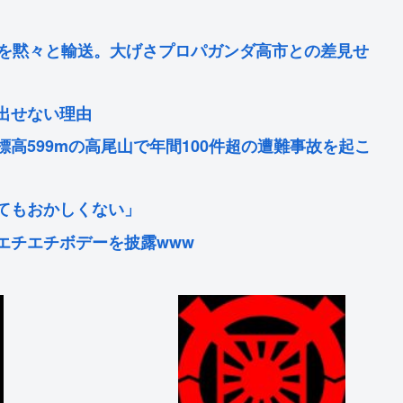
資を黙々と輸送。大げさプロパガンダ高市との差見せ
出せない理由
高599mの高尾山で年間100件超の遭難事故を起こ
てもおかしくない」
もエチエチボデーを披露www
評価が逆転した傑作『ルパン三世』 再放送で視聴率
ら許される「むしろ嬉しかったんですよ」
張「俺は不便。おもしろくない」