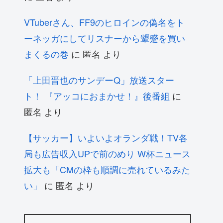
VTuberさん、FF9のヒロインの偽名をト
ーネッガにしてリスナーから顰蹙を買い
まくるの巻
に
匿名
より
「上田晋也のサンデーQ」放送スター
ト！ 『アッコにおまかせ！』後番組
に
匿名
より
【サッカー】いよいよオランダ戦！TV各
局も広告収入UPで前のめり W杯ニュース
拡大も「CMの枠も順調に売れているみた
い」
に
匿名
より