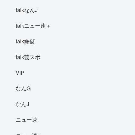
talkなんJ
talkニュー速＋
talk嫌儲
talk芸スポ
VIP
なんG
なんJ
ニュー速