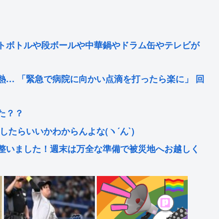
トボトルや段ボールや中華鍋やドラム缶やテレビが
熱… 「緊急で病院に向かい点滴を打ったら楽に」 回
た？？
たらいいかわからんよな(ヽ´ん`)
整いました！週末は万全な準備で被災地へお越しく
クルド人より罰が重くて炎上www