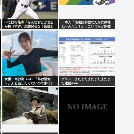
ぺこぱ松蔭寺「みんな右とか左と
日本人「俺達は宗教なんかに興味
か拘りすぎ。思想関係なく応援し
ねーんだよ！」←こいつらが宗教
ようよ」
なしに道徳心を育めている理由
女優・南沙良（24）「私は陰キ
グエン、またまたまたまたまたま
ャ。人と話したくないので家に引
た逮捕www
きこもってPCでアニメを観ていた
い」