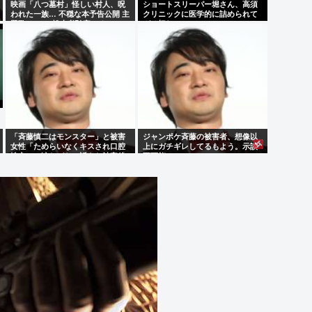
映画「八つ墓村」怪しい村人、呪
ショートスリーパー堀さん、高須
われた一族… 不穏な本予告公開 主
クリニックに医学的に詰められて
題歌はB’zの松本孝弘率いるTMG
ガチ切れwww
「斉藤慎二はモンスター」と被害
ジャンポケ斉藤の被害者、想像以
女性「ためらいなくキスされ口腔
上にガチギレしてるもよう。示談
性交…」涙ながらに訴えた被害後
不可能か。
の”深刻なPTSD”