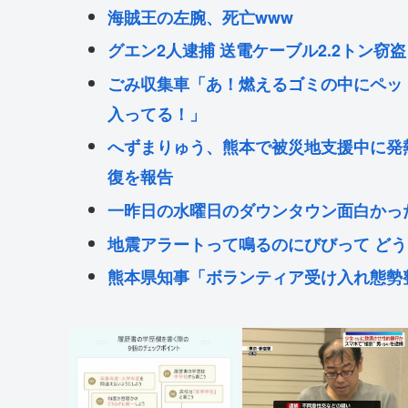
海賊王の左腕、死亡www
グエン2人逮捕 送電ケーブル2.2トン窃盗
ごみ収集車「あ！燃えるゴミの中にペッ
入ってる！」
へずまりゅう、熊本で被災地支援中に発
復を報告
一昨日の水曜日のダウンタウン面白かっ
地震アラートって鳴るのにびびって どうし
熊本県知事「ボランティア受け入れ態勢
ださい！」ケンモ、行くぞ😤
元ジャンポケ斎藤メンバー、二人殺した
にじさんじvtuber、過酷な1日を公開