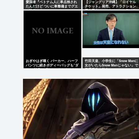
愛国者『ベトナム人に車点検され
【ジャングリア沖縄】「ロイヤル
たんだけど ついに車整備までグエ
チケット」発売、アトラクション
ン時代かよ…』
優先案内、ソフトドリンク飲み放
題、スパ利用、駐車場無料…大人
29700円
おぎやはぎ嘆く パーカー、ハーフ
竹田天皇、小学生に「Snow Manに
パンツに続きボディーバッグも”ダ
女がいたらSnow Manじゃない」で
サい”論争に「なんでおじさんだけ
男系天皇を熱弁www
言われるの？」