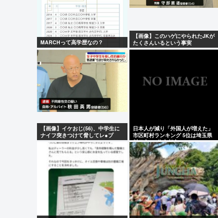
Powered by livedoor 相互RSS
【画像】このハゲにやられたJKが
MARCHって高学歴なの？
たくさんいるという事実
【画像】イケおじ(56)、中学生に
日本人が減り「外国人が増えた」
ナイフ突きつけて脅してレ●プ
市区町村ランキング 5位は埼玉県
www
川口市、4位京都市