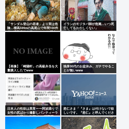
「サンダル登山の若者」より実は危
イランのモジタバ師が危篤…いつ死
険…標高599mの高尾山で年間100件
亡してもおかしくない」
超の遭難事故を起こしている"張本
人"「中高年の転倒事故」
【画像】「崎陽軒」の高級弁当を大
独身30代のお盆休み、ガチでやるこ
量購入したでwww
とが無いwww
日本人の性欲は異常ーー阿波踊りで
悠仁さま「『さま』は付けないで欲
女性の尻ばかり撮影しパンティーラ
しいです。『悠仁』と呼んでくださ
インを強調する動画が100万回再
い」
生、主催者が注意喚起