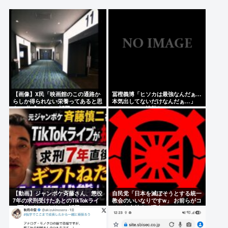
私人逮捕や迷惑系が撮り鉄にだけは手を出せない理
由
【画像】TWICE・モモ(30)、またしてもエチエチボ
デーを披露www
「つまらない」 放送当時は酷評… 後に評価が逆転し
た傑作『ルパン三世』 再放送で視聴率30%超え 誰も
【画像】X民「映画館のこの通路か
冨樫義博「ヒソカは最強なんだぁ…
が知る名作に
らしか得られない栄養ってあると思
本気出してないだけなんだぁ…」
う」 共感できると話題にwww
こいつのこの情熱なんなの？
石橋貴明、24年前のセクハラ被害者から許される
「むしろ嬉しかったんですよ」
Powered by livedoor 相互RSS
【動画】ジャンポケ斉藤さん、懲役
自民党「日本を滅ぼそうとする統一
7年の求刑受けたあとのTikTokライ
教会のいいなりですw」 お前らがコ
ブ配信がヤバすぎると話題にwww
イツを支持する理由w