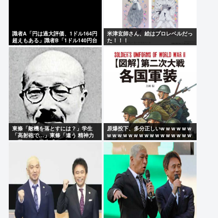
識者A「円は過大評価、1ドル164円
米津玄師さん、絵はプロレベルだっ
超えもある」識者B「1ドル140円台
た！！！
もある」どっちなの
東條「敵機を落とすには？」学生
原爆投下、多分正しいw w w w w w
「高射砲で…」東條「違う 精神力
w w w w w w w w w w w w w w w w
で落とせ」学生「 」