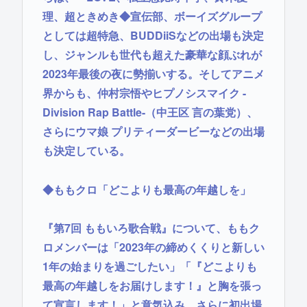
理、超ときめき◆宣伝部、ボーイズグループ
としては超特急、BUDDiiSなどの出場も決定
し、ジャンルも世代も超えた豪華な顔ぶれが
2023年最後の夜に勢揃いする。そしてアニメ
界からも、仲村宗悟やヒプノシスマイク -
Division Rap Battle-（中王区 言の葉党）、
さらにウマ娘 プリティーダービーなどの出場
も決定している。
◆ももクロ「どこよりも最高の年越しを」
『第7回 ももいろ歌合戦』について、ももク
ロメンバーは「2023年の締めくくりと新しい
1年の始まりを過ごしたい」「『どこよりも
最高の年越しをお届けします！』と胸を張っ
て宣言します！」と意気込み。さらに初出場