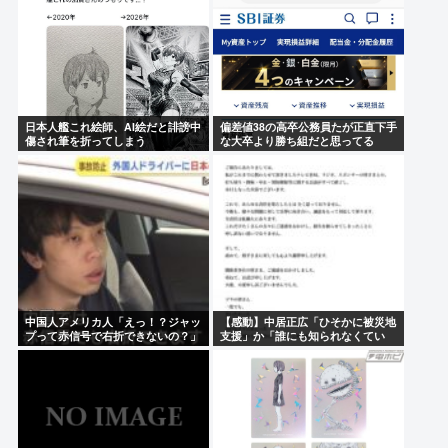
日本人艦これ絵師、AI絵だと誹謗中
偏差値38の高卒公務員たが正直下手
傷され筆を折ってしまう
な大卒より勝ち組だと思ってる
中国人アメリカ人「えっ！？ジャッ
【感動】中居正広「ひそかに被災地
プって赤信号で右折できないの？」
支援」か「誰にも知られなくてい
い」