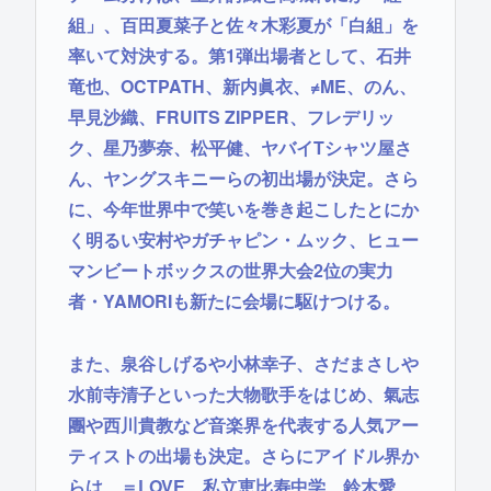
組」、百田夏菜子と佐々木彩夏が「白組」を
率いて対決する。第1弾出場者として、石井
竜也、OCTPATH、新内眞衣、≠ME、のん、
早見沙織、FRUITS ZIPPER、フレデリッ
ク、星乃夢奈、松平健、ヤバイTシャツ屋さ
ん、ヤングスキニーらの初出場が決定。さら
に、今年世界中で笑いを巻き起こしたとにか
く明るい安村やガチャピン・ムック、ヒュー
マンビートボックスの世界大会2位の実力
者・YAMORIも新たに会場に駆けつける。
また、泉谷しげるや小林幸子、さだまさしや
水前寺清子といった大物歌手をはじめ、氣志
團や西川貴教など音楽界を代表する人気アー
ティストの出場も決定。さらにアイドル界か
らは、＝LOVE、私立恵比寿中学、鈴木愛