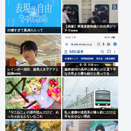
【画像】東海道新幹線の自由席がコ
25歳すぎて童貞の人って
チラwww
レインボー池田、超美人女子アナと
偏差値38の高卒公務員たが正直下手
結婚www
な大卒より勝ち組だと思ってる
『ヤニねこ』の原作読んだけど、め
私人逮捕や迷惑系が撮り鉄にだけは
っちゃおもんないなこれ
手を出せない理由