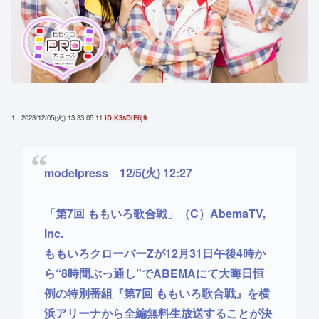
1 : 2023/12/05(火) 13:33:05.11
ID:K3sDIE6j9
modelpress 12/5(火) 12:27
「第7回 ももいろ歌合戦」（C）AbemaTV,
Inc.
ももいろクローバーZが12月31日午後4時か
ら“8時間ぶっ通し”でABEMAにて大晦日恒
例の特別番組『第7回 ももいろ歌合戦』を横
浜アリーナから全編無料生放送することが決