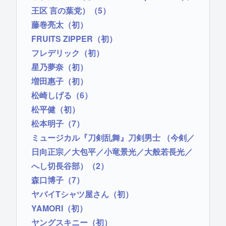
王区 言の葉党）（5）
藤巻亮太（初）
FRUITS ZIPPER（初）
フレデリック（初）
星乃夢奈（初）
増田惠子（初）
松崎しげる（6）
松平健（初）
松本明子（7）
ミュージカル『刀剣乱舞』刀剣男士 （今剣／
日向正宗／大包平／小竜景光／大般若長光／
へし切長谷部）（2）
森口博子（7）
ヤバイTシャツ屋さん（初）
YAMORI（初）
ヤングスキニー（初）