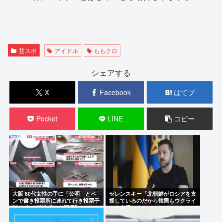
芸スポ
アイドル
ももクロ
シェアする
X
Facebook
はてブ
Pocket
LINE
コピー
大阪 80代女性の手に「公明」とペ
ゼレンスキー「北朝鮮がロシアを支
ンで書き投票所に連れて行き投票干
援しているのだから韓国もウクライ
渉 60女を送検【いさ酒場】
ナを支援しろ」