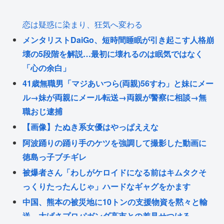
恋は疑惑に染まり、狂気へ変わる
メンタリストDaiGo、短時間睡眠が引き起こす人格崩
壊の5段階を解説…最初に壊れるのは眠気ではなく
「心の余白」
41歳無職男「マジあいつら(両親)56すわ」と妹にメー
ル→妹が両親にメール転送→両親が警察に相談→無
職おじ逮捕
【画像】たぬき系女優はやっぱええな
阿波踊りの踊り手のケツを強調して撮影した動画に
徳島っ子ブチギレ
被爆者さん「わしがケロイドになる前はキムタクそ
っくりたったんじゃ」ハードなギャグをかます
中国、熊本の被災地に10トンの支援物資を黙々と輸
送。大げさプロパガンダ高市との差見せつける