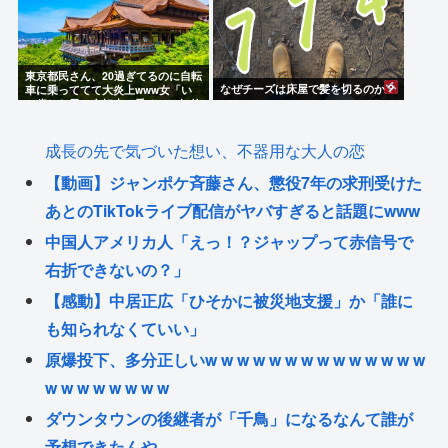
東京都民さん、20過ぎてるのに自転
なぜチーズは床屋で髪を切るのか？
車に乗っててて大炎上www女「い
い歳した男で自転車に乗るのは知的
障がい者だけだよ？
成長の先で気づいた想い、不器用な大人の恋
【動画】ジャンポケ斉藤さん、懲役7年の求刑受けた
あとのTikTokライブ配信がヤバすぎると話題にwww
中国人アメリカ人「えっ！？ジャップって赤信号で
右折できないの？」
【感動】中居正広「ひそかに被災地支援」か「誰に
も知られなくていい」
原爆投下、多分正しいw w w w w w w w w w w w w w
w w w w w w w w
ダウンタウンの後継者が「千鳥」になるなんて誰が
予想できたんや