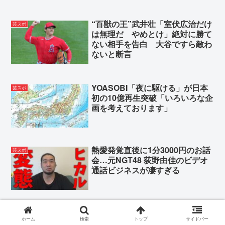
“百獣の王”武井壮「室伏広治だけ
芸スポ
は無理だ やめとけ」絶対に勝て
ない相手を告白 大谷ですら敵わ
ないと断言
YOASOBI「夜に駆ける」が日本
芸スポ
初の10億再生突破「いろいろな企
画を考えております」
熱愛発覚直後に1分3000円のお話
芸スポ
会…元NGT48 荻野由佳のビデオ
通話ビジネスが凄すぎる
渡辺直美 日本で１３年ぶり単独
芸スポ
ホーム
検索
トップ
サイドバー
コントライブ開催 米仕込み「い