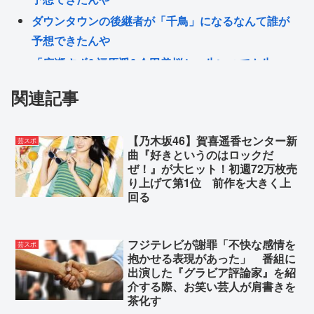
ダウンタウンの後継者が「千鳥」になるなんて誰が
予想できたんや
「広瀬すず&福原遥&今田美桜と一生いつでも生
SEX」or「やよい軒&大戸屋 一生無料」www
関連記事
広島に比べて長崎の原爆さんって影薄いよな
まじで資本主義とかいうゴミカス制度を滅ぼしたい
【乃木坂46】賀喜遥香センター新
芸スポ
んだけど、どうしたらいい？
曲『好きというのはロックだ
発達チー牛🐮「まんさんってJDくらいになるとみん
ぜ！』が大ヒット！初週72万枚売
り上げて第1位 前作を大きく上
な同じ見た目になるよねw」⬅批判殺到
回る
Powered by livedoor 相互RSS
フジテレビが謝罪「不快な感情を
芸スポ
抱かせる表現があった」 番組に
出演した『グラビア評論家』を紹
介する際、お笑い芸人が肩書きを
茶化す