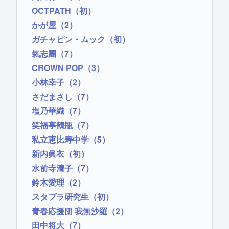
OCTPATH（初）
かが屋（2）
ガチャピン・ムック（初）
氣志團（7）
CROWN POP（3）
小林幸子（2）
さだまさし（7）
塩乃華織（7）
笑福亭鶴瓶（7）
私立恵比寿中学（5）
新内眞衣（初）
水前寺清子（7）
鈴木愛理（2）
スタプラ研究生（初）
青春応援団 我無沙羅（2）
田中将大（7）