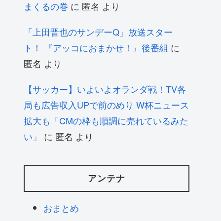
まくるの巻
に
匿名
より
「上田晋也のサンデーQ」放送スター
ト！ 『アッコにおまかせ！』後番組
に
匿名
より
【サッカー】いよいよオランダ戦！TV各
局も広告収入UPで前のめり W杯ニュース
拡大も「CMの枠も順調に売れているみた
い」
に
匿名
より
アンテナ
おまとめ