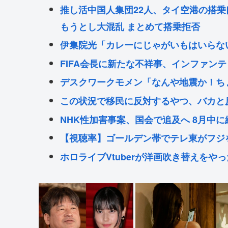
推し活中国人集団22人、タイ空港の搭
もうとし大混乱 まとめて搭乗拒否
伊集院光「カレーにじゃがいもはいらな
FIFA会長に新たな不祥事、インファン
デスクワークモメン「なんや地震か！ちょ
この状況で移民に反対するやつ、バカと
NHK性加害事案、国会で追及へ 8月中
【視聴率】ゴールデン帯でテレ東がフジ
ホロライブVtuberが洋画吹き替えを
インドネシアに「ドラえもん」が16人い
Powered by livedoor 相互RSS