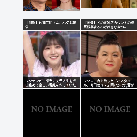
【朗報】佐藤二朗さん、ハグを報
【画像】Ｘの育乳アカウントの成
告
長観察するのが好きなやつw
フジテレビ、深夜に女子大生を沢
マツコ、自ら発した「バスタオ
山集めて楽しい番組を作っていた
ル、何日使う？」問いかけに驚が
www
くの答え 「今日は全部、本当のこ
と言うわ」