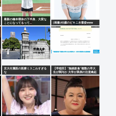
最新の橋本環奈の下半身、大変な
(画像)45歳のビキニ水着姿www
ことになってるって...
京大付属医の医療ミスこわすぎる
【早稲田】”無銭飲食”複数の早大
な
生が関与か 大学が異例の注意喚起