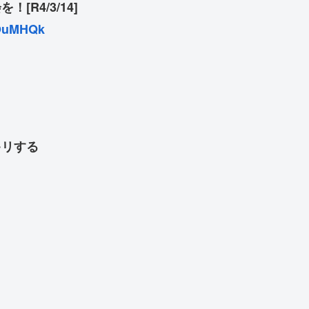
R4/3/14]
rOuMHQk
キリする