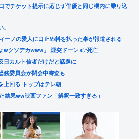
乗口でチケット提示に応じず俳優と同じ機内に乗り込
い」
ティーノの愛人に口止め料を払った事が報道される
wクソデカwww」 煙突ドーン 👉死亡
反日カルト信者だけだと話題に
に総務委員会が閉会中審査も
を上回る トップはテレ朝
やった結果ww映画ファン「解釈一致すぎる」
ることが判明