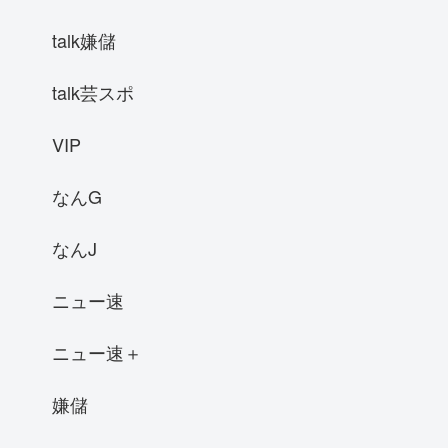
talk嫌儲
talk芸スポ
VIP
なんG
なんJ
ニュー速
ニュー速＋
嫌儲