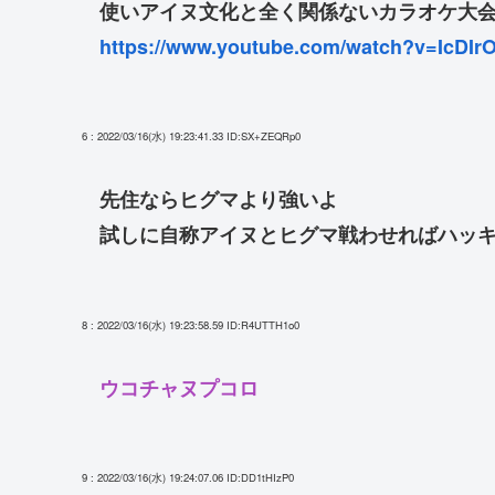
使いアイヌ文化と全く関係ないカラオケ大会を！[
https://www.youtube.com/watch?v=IcDI
6 : 2022/03/16(水) 19:23:41.33
ID:SX+ZEQRp0
先住ならヒグマより強いよ
試しに自称アイヌとヒグマ戦わせればハッ
8 : 2022/03/16(水) 19:23:58.59
ID:R4UTTH1o0
ウコチャヌプコロ
9 : 2022/03/16(水) 19:24:07.06
ID:DD1tHIzP0