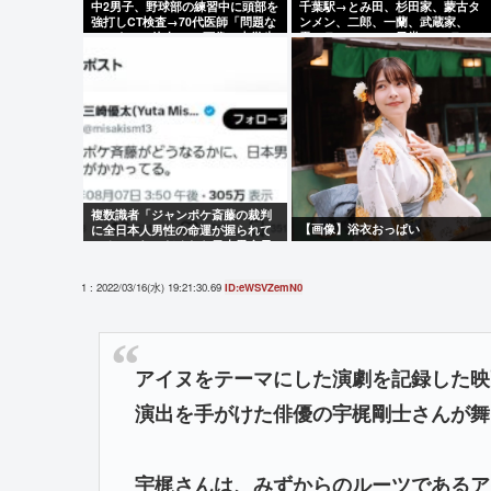
中2男子、野球部の練習中に頭部を
千葉駅→とみ田、杉田家、蒙古タ
強打しCT検査→70代医師「問題な
ンメン、二郎、一蘭、武蔵家、
いです」→他人のCT画像で中学生
雷、ラーショ、一風堂etc…ラーメ
死亡
ン最強かよ？？
複数識者「ジャンポケ斎藤の裁判
【画像】浴衣おっぱい
に全日本人男性の命運が握られて
いる。これでだめなら日本男全員
懲役7年だ」
1 : 2022/03/16(水) 19:21:30.69
ID:eWSVZemN0
アイヌをテーマにした演劇を記録した映
演出を手がけた俳優の宇梶剛士さんが舞
宇梶さんは、みずからのルーツであるア