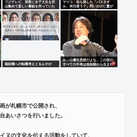
フジテレビ、深夜に女子大生を沢
マツコ、自ら発した「バスタオ
山集めて楽しい番組を作っていた
ル、何日使う？」問いかけに驚が
www
くの答え 「今日は全部、本当のこ
と言うわ」
みぃ山優生思想だよな。この世の
福祉職への転職考えとるんやが
すべての不幸は低知能から生まれ
るっていう
画が札幌市で公開され、
台あいさつを行いました。
イヌの文化を伝える活動をしていて、