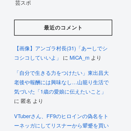
芸スポ
最近のコメント
【画像】アンゴラ村長(31)「あーしでシ
コシコしていいよ」
に
MiCA_m
より
「自分で生きる力をつけたい」東出昌大
老後や報酬には興味なし…山籠り生活で
気づいた「1歳の愛娘に伝えたいこと」
に
匿名
より
VTuberさん、FF9のヒロインの偽名をト
ーネッガにしてリスナーから顰蹙を買い