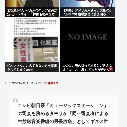
北朝鮮が3万～5万人のロシア派兵決
【動画】アメリカ人さん、大量のゲ
定 ゼレンスキー「韓国も徴兵を寄
イが街中を縦横無尽に歩き回る
越せ」
イオンさん、とんでもない男性差別
山の日、海の日ってあるけどみんな
をしてしまうwww
は「山」と「海」 どっちが好きな
の？
1 : 2021/10/14(木) 11:30:12.33
ID:ztkjRXAc0
テレビ朝日系「ミュージックステーション」
の司会を務めるタモリが「同一司会者による
生放送音楽番組の最長放送」としてギネス世