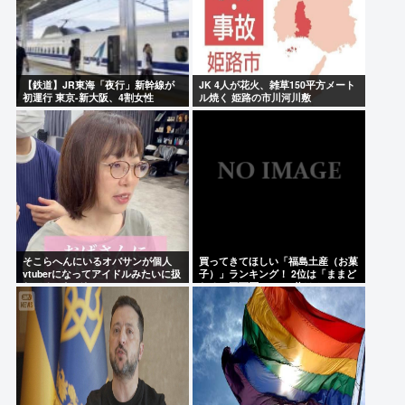
【鉄道】JR東海「夜行」新幹線が
JK 4人が花火、雑草150平方メート
初運行 東京-新大阪、4割女性
ル焼く 姫路の市川河川敷
そこらへんにいるオバサンが個人
買ってきてほしい「福島土産（お菓
vtuberになってアイドルみたいに扱
子）」ランキング！ 2位は「ままど
わてるのヤバない？
おる（三万石）」、1位は？