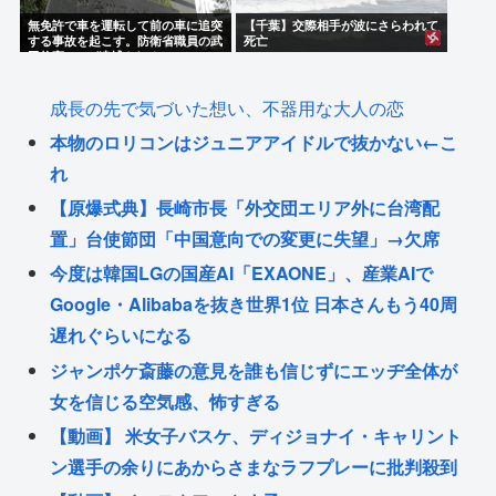
無免許で車を運転して前の車に追突
【千葉】交際相手が波にさらわれて
する事故を起こす。防衛省職員の武
死亡
田悠亮(38)が逮捕される
成長の先で気づいた想い、不器用な大人の恋
本物のロリコンはジュニアアイドルで抜かない←こ
れ
【原爆式典】長崎市長「外交団エリア外に台湾配
置」台使節団「中国意向での変更に失望」→欠席
今度は韓国LGの国産AI「EXAONE」、産業AIで
Google・Alibabaを抜き世界1位 日本さんもう40周
遅れぐらいになる
ジャンポケ斎藤の意見を誰も信じずにエッヂ全体が
女を信じる空気感、怖すぎる
【動画】 米女子バスケ、ディジョナイ・キャリント
ン選手の余りにあからさまなラフプレーに批判殺到