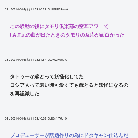
32 : 2021/10/14(木) 11:53:10.22
ID:NSPR98ww0
この騒動の後にタモリ倶楽部の空耳アワーで
t.A.T.u.の曲が出たときのタモリの反応が面白かった
33 : 2021/10/14(木) 11:53:31.87
ID:qyAJHdmA0
タトゥーが歳とって妖怪化してた
ロシア人って若い時可愛くても歳とると妖怪になるの
を再認識した
34 : 2021/10/14(木) 11:53:40.65
ID:E6sfnWU+0
プロデューサーが話題作りの為にドタキャン仕込んだ