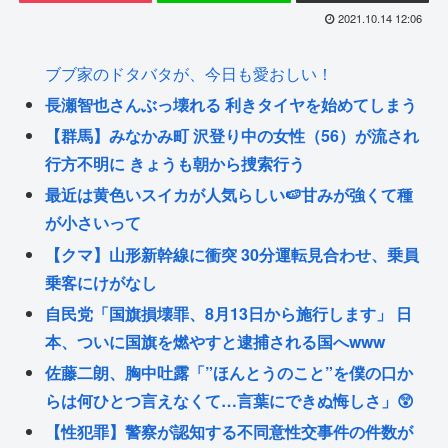
2021.10.14 12:06
ブブ家のドタバタが、今日も愛おしい！
長瀬智也さんぶっ壊れる 利きタイヤを始めてしまう
【群馬】みなかみ町 沢登り中の女性（56）が流され
行方不明に きょうも朝から捜索行う
最近は黄色いスイカが人気らしい🍉甘みが強くて種
が小さいって
【クマ】山形新幹線に衝突 30分運転見合わせ、乗員
乗客にけがなし
自民党「国旗損壊罪、8月13日から施行します」 日
本、ついに国旗を燃やすと逮捕される国へwww
佐藤二朗、胸中吐露「”ほんとうのこと”を僕の口か
らは何ひとつ言えなくて…言葉にできぬ悔しさ」😲
【性犯罪】警察が認知する不同意性交事件の件数が