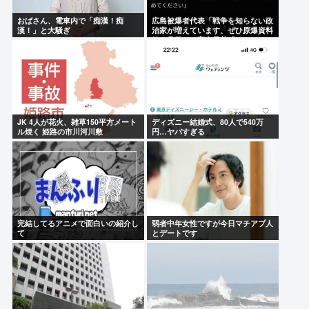
おばさん、電車内で「痴漢！痴
広島被爆者代表「戦争を知らない政
漢！」と大騒ぎ
治家が増えています、ぜひ原爆資料
館に見学へ」高市早苗「はぁ…(た
め息)」ジロッ
JK 4人が花火、雑草150平方メート
ディズニー結婚式、80人で540万
ル焼く 姫路の市川河川敷
円…ヤバすぎる
完結してるアニメで面白いの紹介し
弱者中年女性ですが今日マチアプ人
て
とデートです