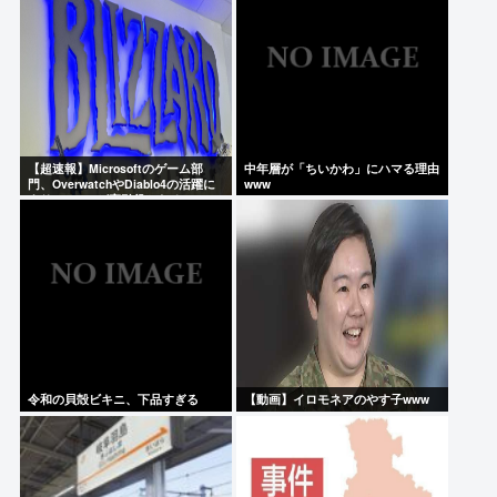
【超速報】Microsoftのゲーム部
中年層が「ちいかわ」にハマる理由
門、OverwatchやDiablo4の活躍に
www
よりBlizzardが牽引役となる
令和の貝殻ビキニ、下品すぎる
【動画】イロモネアのやす子www