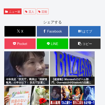
ニュー速
芸人
芸能
シェアする
X
Facebook
はてブ
Pocket
LINE
コピー
今秋発足「防災庁」職員は「国家情
【超速報】Microsoftのゲーム部
報局」の半分以下！ 防災庁設置に
門、OverwatchやDiablo4の活躍に
反対していた高市首相
よりBlizzardが牽引役となる