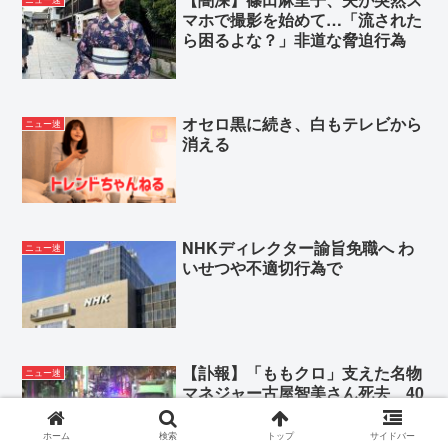
マホで撮影を始めて…「流された
ら困るよな？」非道な脅迫行為
オセロ黒に続き、白もテレビから
ニュー速
消える
NHKディレクター諭旨免職へ わ
ニュー速
いせつや不適切行為で
【訃報】「ももクロ」支えた名物
ニュー速
マネジャー古屋智美さん死去 40
歳
ホーム
検索
トップ
サイドバー