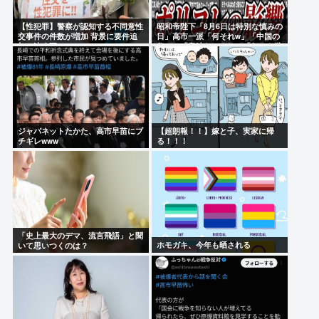
【性犯罪】警察が認知する不同意性
昭和帝陛下「8月6日は特別な慎みの
交事件の件数が増加 背景に要件追
日」高市一派「何それw」「中国の
加の法改正
祭？」「意味わかんね」「何でも批
判かw」
ジャパネットたかた、高市早苗にブ
【超朗報！！】嫁と子、実家に帰
チギレwww
る！！！
「史上最大のデマ、流言飛語」と聞
ホモガキ、今年も晒される
いて思いつくのは？