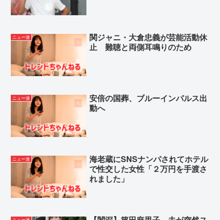
関ジャニ・大倉忠義が芸能活動休
ニュー速
止 難聴と両側耳鳴りのため
安倍の国葬、ブルーインパルス出
ニュー速
動へ
海老蔵にSNSナンパされてホテル
ニュー速
で性交した女性「２万円を手渡さ
れました」
【闇深】篠田麻里子、夫が突然ス
ニュー速