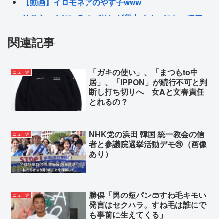
【動画】イロモネアのやす子www
そこらへんにいるオバサンが個人vtuberになってア
イドルみたいに扱わてるのヤバない？
関連記事
【動画】アメリカ人さん、大量のゲイが街中を縦横
無尽に歩き回る
「ガキの使い」、「まつもto中
ニュー速
日曜劇場「VIVANT」 ほんのりクソドラマ臭が漂う…
居」、「IPPON」が続行不可と判
『悲報』谷まりあ（24）、イッテQで出川哲朗
断し打ち切りへ 女Aと文春責任
とれるの？
（51）と拒否感が近すぎると女性視聴者から批判殺
到…！！
NHK党の浜田 韓国 統一教会の信
ニュー速
者と参議院選挙活動デモ😢（画像
Powered by livedoor 相互RSS
あり）
勝俣「男の短パン🩳すね毛キモい
ニュー速
発言はセクハラ。すね毛は誰にで
も事前に生えてくる」