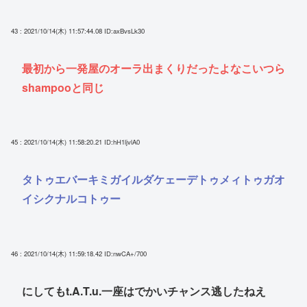
43 : 2021/10/14(木) 11:57:44.08
ID:axBvsLk30
最初から一発屋のオーラ出まくりだったよなこいつら
shampooと同じ
45 : 2021/10/14(木) 11:58:20.21
ID:hH1ljvlA0
タトゥエバーキミガイルダケェーデトゥメィトゥガオ
イシクナルコトゥー
46 : 2021/10/14(木) 11:59:18.42
ID:nwCA+/700
にしてもt.A.T.u.一座はでかいチャンス逃したねえ