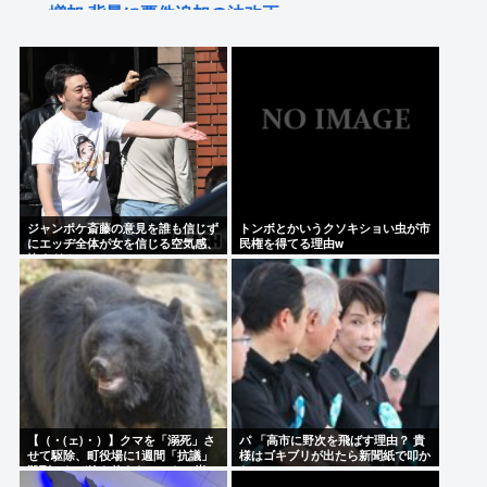
増加 背景に要件追加の法改正
乃木坂46・井上和、堂々の大河デビュー「美しい」
「迫力あった」 茶々役で視聴者称賛
佐藤二朗さんX更新「本当のことを僕の口からは何ひ
とつ言えなくて悔しさを日々感じてます」
佐藤二朗、胸中吐露「”ほんとうのこと”を僕の口か
らは何ひとつ言えなくて… 言葉にできぬ悔しさを
ジャンポケ斎藤の意見を誰も信じず
トンボとかいうクソキショい虫が市
日々感じております」
にエッヂ全体が女を信じる空気感、
民権を得てる理由w
怖すぎる
Powered by livedoor 相互RSS
【（・(ェ)・）】クマを「溺死」さ
パ 「高市に野次を飛ばす理由？ 貴
せて駆除、町役場に1週間「抗議」
様はゴキブリが出たら新聞紙で叩か
殺到…なぜ銃を使えなかった？岩
ないのか？」
手・雫石町が明かす背景