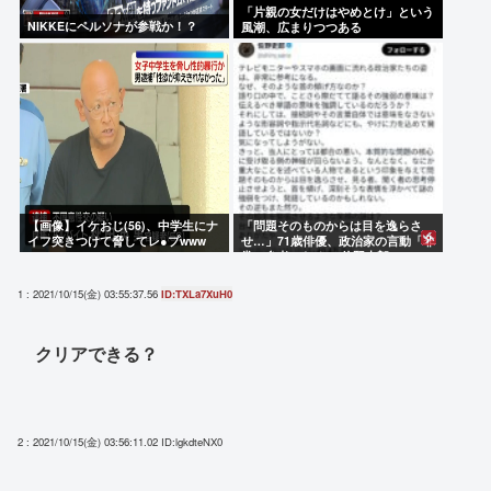
「片親の女だけはやめとけ」という
NIKKEにペルソナが参戦か！？
風潮、広まりつつある
【画像】イケおじ(56)、中学生にナ
「問題そのものからは目を逸らさ
イフ突きつけて脅してレ●プwww
せ…」71歳俳優、政治家の言動「非
常に参考になる」 佐野史郎
1 : 2021/10/15(金) 03:55:37.56
ID:TXLa7XuH0
クリアできる？
2 : 2021/10/15(金) 03:56:11.02
ID:lgkdteNX0