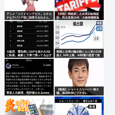
アニメ「メイドインアビス」エチエ
【米国】関税差し止め求め政権提
チなデバステ役に諸星すみれさん、
訴、民主党系25州「大統領権限逸
本予告映像が公開
脱」
大阪府、愛知県にGDPを抜かれ3位
韓国と台湾の輸出額ともに初の日本
に転落。維新と万博で潤ってるはず
超え 26年上期、AI特需の恩恵で差
じゃ…
【動画】ショートスリーパー堀大
菅直人元総理、再評価されるwww
輔、高須幹弥にブチギレ