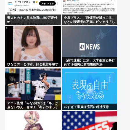
聖人ヒカキン熊本地震に200万寄付
小原ブラス、「喫煙所が減ってる」
w
などの喫煙者の不満にピシャリ「じ
ゃあやめれば？タバコなんて家でだ
け吸ってればいい」
【高市速報】江別、大学生集団暴行
ひなこのーと作者、顔と乳首を晒す
死で19歳男に無期懲役判決
アニメ監督「みなみけには『冬』が
30すぎて童貞は流石に精神疾患
居ないやん…せや！『冬』の末っ子
をアニメオリジナルで出そ！」