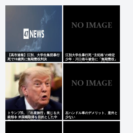
にじさんじvtuber、過酷な1日を公開
高市早苗首相の熊本地震視察PV、芸人にバカにされ
る「北朝鮮の記録映画かと思った。金正恩ですら盛
りすぎって言うぞ」
【ジャニーズ】光GENJI、サブスク&DL配信が解禁
デビュー39周年迎える8月19日から40周年まで1年か
【高市速報】江別、大学生集団暴行
江別大学生暴行死 “主犯格”の特定
けてリリース当時の日付に順次配信予定
死で19歳男に無期懲役判決
少年・川口侑斗被告に「無期懲役」
の判決 当時17歳少年に「懲役30
NHK職員が出演者から性被害 異動求めるも3年認め
年」の判決
られずPTSDに 加害者側が釈明も… 月岡ツキ「納得
がいかない」
Powered by livedoor 相互RSS
トランプ氏、「出産旅行」禁じる大
左ハンドル車のデメリット、意外と
統領令 米国籍取得を目的とした中
少ない
国人らの渡米を問題視