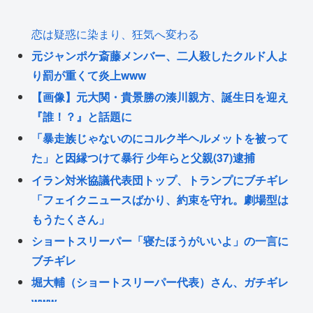
恋は疑惑に染まり、狂気へ変わる
元ジャンポケ斎藤メンバー、二人殺したクルド人よ
り罰が重くて炎上www
【画像】元大関・貴景勝の湊川親方、誕生日を迎え
『誰！？』と話題に
「暴走族じゃないのにコルク半ヘルメットを被って
た」と因縁つけて暴行 少年らと父親(37)逮捕
イラン対米協議代表団トップ、トランプにブチギレ
「フェイクニュースばかり、約束を守れ。劇場型は
もうたくさん」
ショートスリーパー「寝たほうがいいよ」の一言に
ブチギレ
堀大輔（ショートスリーパー代表）さん、ガチギレ
www