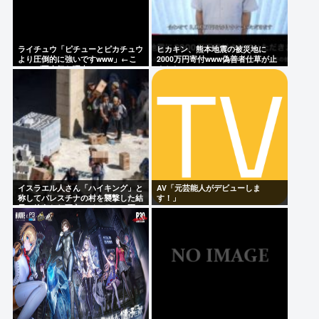
ライチュウ「ピチューとピカチュウ
ヒカキン、熊本地震の被災地に
より圧倒的に強いですwww」←こ
2000万円寄付www偽善者仕草が止
いつが不人気な理由
まらないwww
イスラエル人さん「ハイキング」と
AV「元芸能人がデビューしま
称してパレスチナの村を襲撃した結
す！」
果、銃奪われ死亡。イスラエル軍
「村民はテロリスト！」