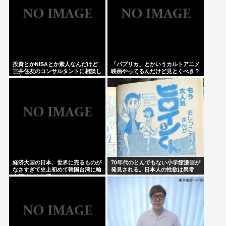
投資とかNISAとか素人なんだけど
「パプリカ」とかいうカルトアニメ
三井住友のコンサルタントに相談し
映画やってるんだけど見とくべき？
た方がいいのか？
経済大国の日本、世界に売るものが
70年代のとんでもない小学館漫画が
なさすぎて史上初めて韓国台湾に輸
発見される。日本人の性欲は異常
出額抜かされ置いてけぼりwww