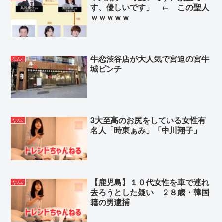
す、優しいです」 ← この聖人
ｗｗｗｗｗ
牛恋渋谷店が大人気で宮迫の宮牛
なんJ
城ピンチ
3大至高のお尻をしている女性有
なんJ
名人「時東ぁみ」「中川翔子」
【鹿児島】１０代女性を車で連れ
なんJ
去ろうとした疑い ２８歳・韓国
籍の男逮捕