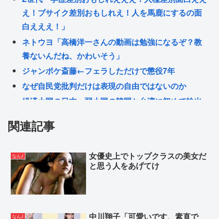
え！ブサイク差別おもしれえ！人を馬鹿にするの面
白えええ！」
ネトウヨ「高橋洋一さんの動画は勉強になるぞ？教
養ないんだね、かわいそう」
ジャンポケ斎藤←フェラしただけで懲役7年
なぜ自民党批判だけは表現の自由ではないのか
経済大国の日本、弱小国の韓国と台湾に初めて輸出
額で抜かされてしまう… 理由はジャップはAI関連で
関連記事
世界に輸出するものがないためw
ジャンポケ斉藤のデフォルメキャラクターwww
女優史上でトップクラスの美女だ
なんJ
ヒカキン、熊本地震の被災地に2000万円寄付www偽
と思う人をあげてけ
善者仕草が止まらないwww
AV「元芸能人がデビューします！」
Powered by livedoor 相互RSS
中川翔子「可愛いです、素直で
なんJ