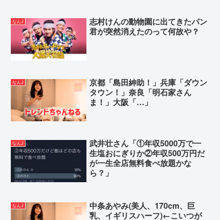
志村けんの動物園に出てきたパン
なんJ
君が突然消えたのって何故や？
京都「島田紳助！」兵庫「ダウン
なんJ
タウン！」奈良「明石家さん
ま！」大阪「…」
武井壮さん「①年収5000万で一
なんJ
生塩おにぎりか②年収500万円だ
が一生全店無料食べ放題かな
ら？」
中条あやみ(美人、170cm、巨
なんJ
乳、イギリスハーフ)←こいつが