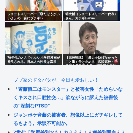
ショートスリーパー「寝たほうがい
堀大輔（ショートスリーパー代表）
いよ」の一言にブチギレ
さん、ガチギレwww
70年代のとんでもない小学館漫画が
【高校野球】「暴力を防げなかった
発見される。日本人の性欲は異常
こと重く受け止める」広陵高校・中
井哲之元監督 会見で謝罪 退任後初
めて発言
ブブ家のドタバタが、今日も愛おしい！
「斉藤慎二はモンスター」と被害女性「ためらいな
くキスされ口腔性交…」涙ながらに訴えた被害後
の”深刻なPTSD”
ジャンポケ斉藤の被害者、想像以上にガチギレして
るもよう。示談不可能か。
Z世代「学歴差別おもしれえええ！人種差別面白ええ