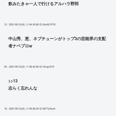
飲みたきゃ一人で行けるアルハラ野郎
13 : 2021/05/12(水) 11:54:30.80
ID:QmNjT4Tf0
中山秀、恵、ネプチューンがトップ3の芸能界の支配
者ナベプロw
20 : 2021/05/12(水) 11:56:42.65
ID:/NvqciZY0
>>13
志らく忘れんな
16 : 2021/05/12(水) 11:55:36.30
ID:3bT7yNsa0