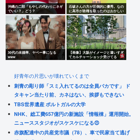
沖縄の二郎「もやしの代わりにネギ
石破さんの方が圧倒的に優秀。なの
でいい？」どう？
に高市が政権を取ったのはおかしい
30代の未婚率、ヤベー事になる
【画像】大阪がイメージと違いすぎ
www
てカルチャーショック受けてる
好青年の片思いが壊れていくまで
刺青の彫り師「スミ入れてるのは全員バカです」 ド
タキャン当たり前、カネはない、挨拶もできない
TBS世界遺産 ポルトガルの大学
NHK、総工費657億円の新施設「情報棟」運用開始。
ニューススタジオがスケスケになる😍
赤旗配達中の共産党市議（78）、車で民家当て逃げ