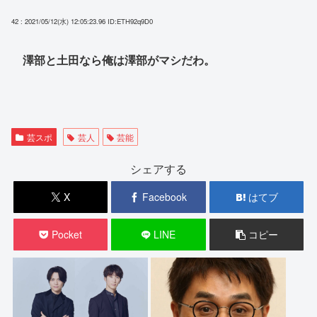
42 : 2021/05/12(水) 12:05:23.96
ID:ETH92q9D0
澤部と土田なら俺は澤部がマシだわ。
芸スポ
芸人
芸能
シェアする
X
Facebook
はてブ
Pocket
LINE
コピー