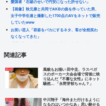
愛国者「石破のせいで円安になった許せない」
【画像】秋元康と共同でAKBの曲を作っていた男、
女子中学生達と撮影した1700点のAVをネットで販売
していたwww
お笑い芸人「容姿をバカにするネタ、客が全然笑わ
なくなってきた」
「愛国心って必要か？自分と家族と友達さえ良けれ
ば国なんてどうでもいいじゃん。近所のコンビニの
関連記事
方がまだ大切だわ」7万いいね
楽しんごが訴え「中居さん、本当にまた戻ってきて
風貌もお揃い 田中圭、ラスベガ
芸スポ
ほしいです。中居さんいないテレビは…」
スのポーカー大会会場で背後に映
【画像】X民「映画館のこの通路からしか得られない
り込んだ『不審な女性』にネット
騒然… 「永野芽郁ちゃん？」
栄養ってあると思う」👈共感できると話題にwww
Powered by livedoor 相互RSS
中川翔子「海外また行けるように
芸スポ
なるのはいつかなあ」思い馳せる