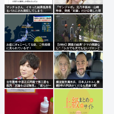
マッチョさん、イキった結果低身長
『サンジャポ』 元乃木坂46・山崎
をバカにされ発狂してしまう
怜奈、突然「妊娠」だけ公表した理
由を語る
お盆にオ●ニーしてる奴、ご先祖様
【UMA】調査の結果”クマの痕跡な
に見られているぞ！
し” 「シカでも犬でもないゴロンと
して黒い動物を見た」 札幌市清田
区
古市憲寿 中居正広問題で第三委を
横須賀所属米兵、日本人2キルし禁
批判「反論をほぼ無視」「彼らが一
錮3年の判決がくだるも恩赦で釈
方的に言ったことが世の中に定着し
放！ニュー速愛国者「辺野古！」
てしまう」橋下徹も同調