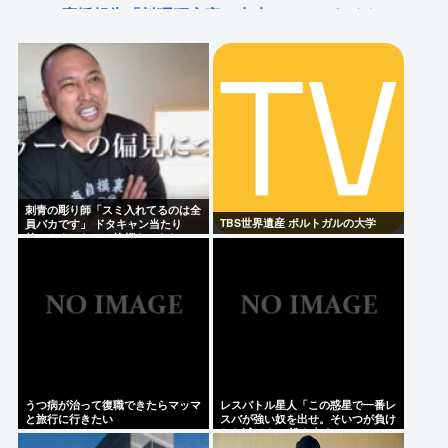
の応援報告「料理研究家に出来るのはこれくらい」
高市早苗のニュース記事、コメント欄閉鎖…
EXIT兼近（35）「トー横キッズは悪くない。彼女ら
を利用し搾取しようとする悪い大人たちが問題」
Powered by livedoor 相互RSS
刺青の彫り師「スミ入れてるのは全
TBS世界遺産 ポルトガルの大学
員バカです」 ドタキャン当たり
前、カネはない、挨拶もできない
うつ病が治って復職できたらマッマ
レスバトル星人「この惑星で一番レ
と旅行に行きたい
スバが強い奴を出せ。そいつが負け
たら滅ぼす」 誰を出す？