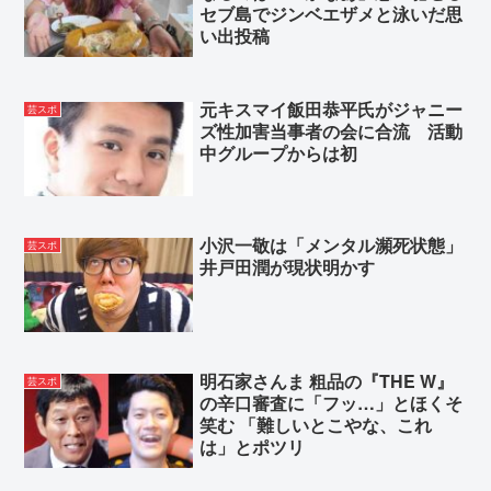
セブ島でジンベエザメと泳いだ思
い出投稿
元キスマイ飯田恭平氏がジャニー
芸スポ
ズ性加害当事者の会に合流 活動
中グループからは初
小沢一敬は「メンタル瀕死状態」
芸スポ
井戸田潤が現状明かす
明石家さんま 粗品の『THE W』
芸スポ
の辛口審査に「フッ…」とほくそ
笑む 「難しいとこやな、これ
は」とポツリ