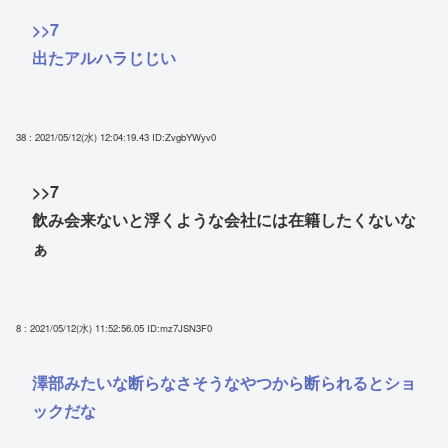
>>7
出たアルハラじじい
38 : 2021/05/12(水) 12:04:19.43
ID:ZvgbYWyv0
>>7
飲み会来ないと浮くような会社には在籍したくないな
ぁ
8 : 2021/05/12(水) 11:52:56.05
ID:mz7JSN3F0
澤部みたいな断らなさそうなやつから断られるとショ
ックだな