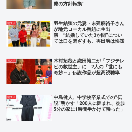
療の方針転換”
羽生結弦の元妻・末延麻裕子さん
芸スポ
が地元ローカル番組に生出
演 “結婚していた3か間”につい
ては口を閉ざすも、再出演は快諾
木村拓哉と織田裕二が「フジテレ
芸スポ
ビの救世主」に 2人の「世にも
奇妙～」伝説作品が超高視聴率
中島健人、中学校卒業式での”伝
芸スポ
説”明かす「200人に囲まれ、徒歩
5分の家に1時間半かけて帰った」