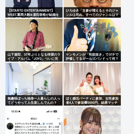
【STARTO ENTERTAINMENT】
ひろゆき「古参が増えるとそのジャ
WEST.重岡大毅&濵田崇裕が結婚を
ンルは死ぬ。すべてのジャンルはマ
発表 重岡は第1子誕生も報告「新し
ニアが潰す」
い命迎えた」メンバー過半数が既婚
者に
山下達郎、37年ぶりとなる待望のラ
ケンモメンが「性欲抜き」でガチで
イブ・アルバム「JOY2」ついに完
評価してるガールズバンドって何？
成、10月14日に発売
無趣味ぼっち独身一人暮らしの人っ
ぼく婚活パーティに参加、女性参加
てどうやって人生楽しんでんの？
者4人で参加費5000円、結果マッチ
ングなし これ何回何円費やしたら
結婚できるんだろう…