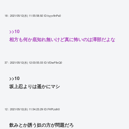
18 : 2021/05/12(水) 11:55:58.92
ID:kyyv9nPa0
>>10
相方も何か底知れ無いけど真に怖いのは澤部だよな
37 : 2021/05/12(水) 12:03:55.03
ID:VDiwF9xQ0
>>10
坂上忍よりは遥かにマシ
12 : 2021/05/12(水) 11:54:23.29
ID:FKPLtdIt0
飲みとか誘う奴の方が問題だろ