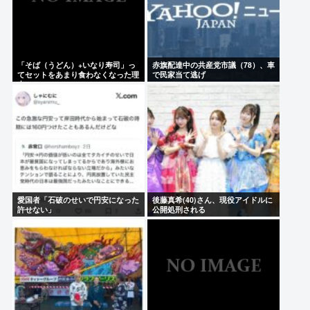
「そば（うどん）+いなり寿司」っ
赤旗配達中の共産党市議（78）、車
てセットをあまり食わなくなった理
で民家当て逃げ
由。
愛国者「石破のせいで円安になった
後藤真希(40)さん、現役アイドルに
許せない」
公開処刑される