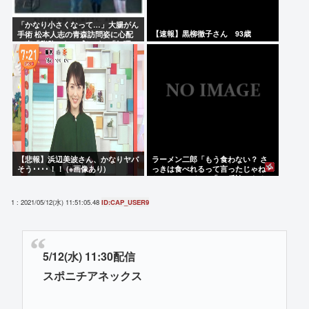
「かなり小さくなって…」大腸がん
【速報】黒柳徹子さん 93歳
手術 松本人志の青森訪問姿に心配
の声「脂肪のない感じが」「無理せ
ずに」
【悲報】浜辺美波さん、かなりヤバ
ラーメン二郎「もう食わない？ さ
そう････！！ (※画像あり)
っきは食べれるって言ったじゃねー
か！」（ヽ´ん`）「」 反論できる？
1 : 2021/05/12(水) 11:51:05.48
ID:CAP_USER9
5/12(水) 11:30配信
スポニチアネックス