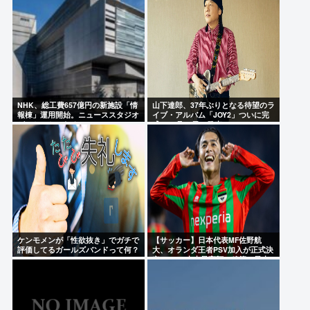
NHK、総工費657億円の新施設「情
山下達郎、37年ぶりとなる待望のラ
報棟」運用開始。ニューススタジオ
イブ・アルバム「JOY2」ついに完
がスケスケになる
成、10月14日に発売
ケンモメンが「性欲抜き」でガチで
【サッカー】日本代表MF佐野航
評価してるガールズバンドって何？
大、オランダ王者PSV加入が正式決
定！ NEC史上最高額の移籍、最大
約31億円か、5年契約を締結