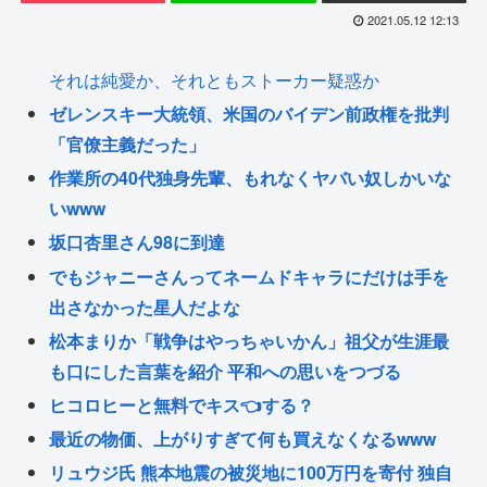
2021.05.12 12:13
それは純愛か、それともストーカー疑惑か
ゼレンスキー大統領、米国のバイデン前政権を批判
「官僚主義だった」
作業所の40代独身先輩、もれなくヤバい奴しかいな
いwww
坂口杏里さん98に到達
でもジャニーさんってネームドキャラにだけは手を
出さなかった星人だよな
松本まりか「戦争はやっちゃいかん」祖父が生涯最
も口にした言葉を紹介 平和への思いをつづる
ヒコロヒーと無料でキス👈する？
最近の物価、上がりすぎて何も買えなくなるwww
リュウジ氏 熊本地震の被災地に100万円を寄付 独自