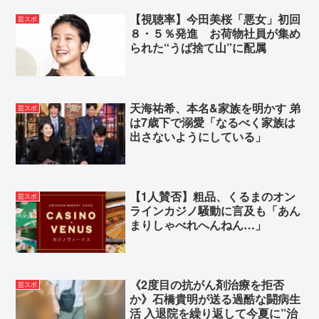
【視聴率】今田美桜「悪女」初回
芸スポ
８・５％発進 お荷物社員が集め
られた“うば捨て山”に配属
天海祐希、本名&家族を明かす 弟
芸スポ
は7歳下で溺愛「なるべく家族は
出さないようにしている」
【1人賛否】粗品、くるまのオン
芸スポ
ラインカジノ騒動に言及も「あん
まりしゃべれへんねん…」
《2度目の抗がん剤治療を拒否
芸スポ
か》石橋貴明が送る過酷な闘病生
活 入退院を繰り返して今夏に”治