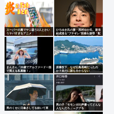
スーパーの裏でヤニ吸う2人とかい
ひろゆき氏の妻・西村ゆか氏、新党
うヤバすぎるアニメ
結成巡る”ブチギレ”投稿を謝罪「配
慮に欠けた行動でした」 夫婦で投
稿
まんさん「20歳でアルファード一括
原爆投下、なぜ広島長崎だったの
で買える私素敵！」
か？未だに誰も分からない
男の子「モモンガの声優ってどんな
男のくせに日傘さしてる奴いて草
人なんだろ」→ググる