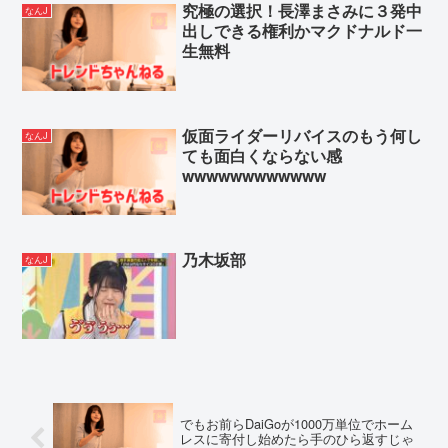
究極の選択！長澤まさみに３発中
なんJ
出しできる権利かマクドナルド一
生無料
仮面ライダーリバイスのもう何し
なんJ
ても面白くならない感
wwwwwwwwwwww
乃木坂部
なんJ
でもお前らDaiGoが1000万単位でホーム
レスに寄付し始めたら手のひら返すじゃ