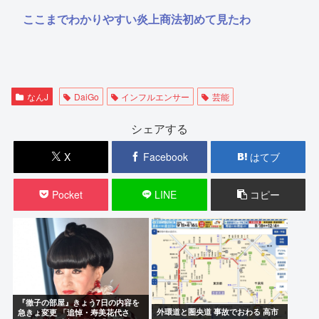
ここまでわかりやすい炎上商法初めて見たわ
なんJ
DaiGo
インフルエンサー
芸能
シェアする
X
Facebook
はてブ
Pocket
LINE
コピー
『徹子の部屋』きょう7日の内容を
外環道と圏央道 事故でおわる 高市
急きょ変更 「追悼・寿美花代さ