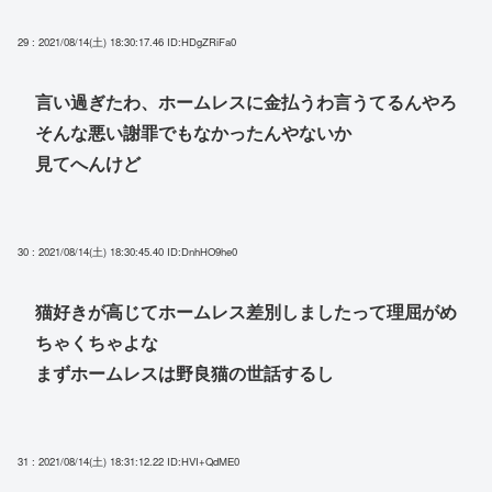
29 : 2021/08/14(土) 18:30:17.46
ID:HDgZRiFa0
言い過ぎたわ、ホームレスに金払うわ言うてるんやろ
そんな悪い謝罪でもなかったんやないか
見てへんけど
30 : 2021/08/14(土) 18:30:45.40
ID:DnhHO9he0
猫好きが高じてホームレス差別しましたって理屈がめ
ちゃくちゃよな
まずホームレスは野良猫の世話するし
31 : 2021/08/14(土) 18:31:12.22
ID:HVI+QdME0