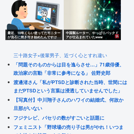
最近、10年くらい使ってたモニター
中国製ルーター、やっぱりバックド
が流石に焼き付き始めたんですけ
アが仕込まれていたwww
ど、あの...
三十路女子×後輩男子、近づく心とすれ違い
「問題そのものからは目を逸らさせ…」71歳俳優、
政治家の言動「非常に参考になる」 佐野史郎
渡邊渚さん「私がPTSDと診断された当時、世間には
まだPTSDという言葉は浸透していませんでした」
【写真付】中川翔子さんのハワイの結婚式、何故か
旦那がいない
フジテレビ、パセリの数がすごいと話題に
フェミニスト「野球場の売り子は男がやれ！いつま