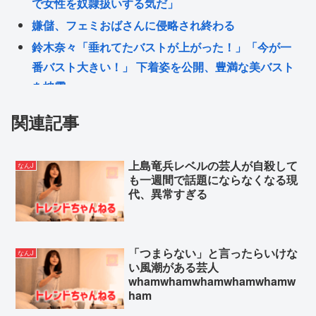
で女性を奴隷扱いする気だ」
嫌儲、フェミおばさんに侵略され終わる
鈴木奈々「垂れてたバストが上がった！」「今が一
番バスト大きい！」 下着姿を公開、豊満な美バスト
を披露
イスラエル「原爆は日本が侵略した天罰。追悼され
関連記事
るべきは侵略された中国や韓国の人々だよ
れいわ新選組 改名へ
上島竜兵レベルの芸人が自殺して
なんJ
【正論】イスラエル政府元高官 「原爆式典にうんざ
も一週間で話題にならなくなる現
り」
代、異常すぎる
Powered by livedoor 相互RSS
「つまらない」と言ったらいけな
なんJ
い風潮がある芸人
whamwhamwhamwhamwhamw
ham