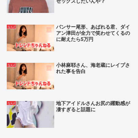
セックスしたいんや？
パンサー尾形、あばれる君、ダイ
なんJ
アン津田が全力で笑わせてくるの
に耐えたら5万円
小林麻耶さん、海老蔵にレイプさ
なんJ
れた事を告白
地下アイドルさんお尻の躍動感が
なんJ
凄すぎると話題に