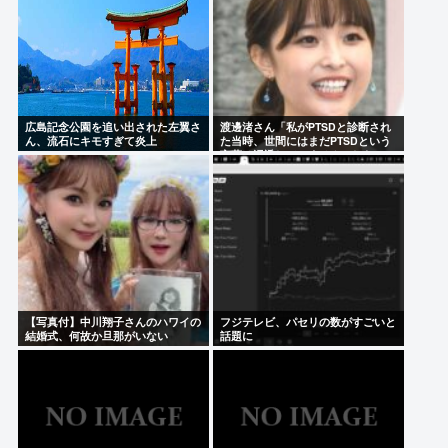
広島記念公園を追い出された左翼さ
渡邊渚さん「私がPTSDと診断され
ん、流石にキモすぎて炎上
た当時、世間にはまだPTSDという
言葉は浸透していませんでした」
【写真付】中川翔子さんのハワイの
フジテレビ、パセリの数がすごいと
結婚式、何故か旦那がいない
話題に