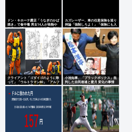
ドン・キホーテ露店「うなぎのかば
カズレーザー、車の任意保険を巡り
焼き」で食中毒 男女14人が発熱や
持論「強制しろよ！」「保険にも入
腹痛など訴え…サルモネラ属の菌検
れないヤツは運転すんなよ」
出
クライアント「ゴダイゴのように歌
小池知事、「ブラックボックス」批
って」「ウルトラマン80」「アルフ
判した自民都連と蜜月 変化の事情
ィのように」「星のピアス」