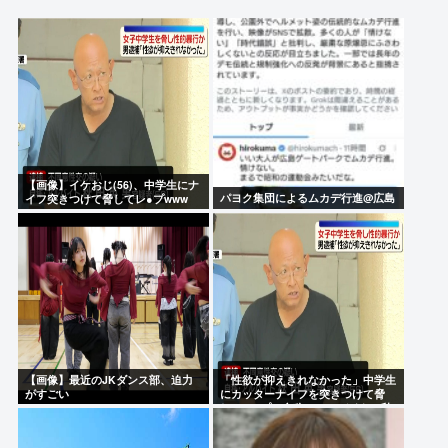
た」駐車場の壁に衝突
スーパーの裏でヤニ吸う2人とかいうヤバすぎるアニ
メ
山本舞香、第1子出産を報告「母子ともに健康」…夫
のマイファス・Hiroは「いいね」 森進一&森昌子さ
んの孫
【画像】イケおじ(56)、中学生にナ
フジテレビで無修正の勃起ちんぽが流れる放送事故
パヨク集団によるムカデ行進@広島
イフ突きつけて脅してレ●プwww
が発生
広末涼子さん 病気を患っていた
Powered by livedoor 相互RSS
【画像】最近のJKダンス部、迫力
「性欲が抑えきれなかった」中学生
がすごい
にカッターナイフを突きつけて脅
し、レ●プ。自称・アルバイトの秋
田英男(56)が逮捕される