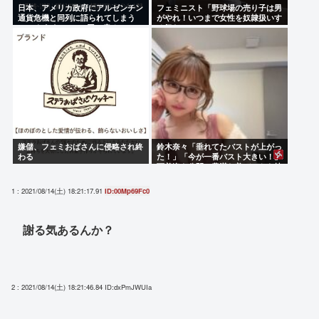
日本、アメリカ政府にアルゼンチン
フェミニスト「野球場の売り子は男
通貨危機と同列に語られてしまう
がやれ！いつまで女性を奴隷扱いす
wwwもうすでに158円に戻る
る気だ」
嫌儲、フェミおばさんに侵略され終
鈴木奈々「垂れてたバストが上がっ
わる
た！」「今が一番バスト大きい！」
下着姿を公開、豊満な美バストを披
露
1 : 2021/08/14(土) 18:21:17.91
ID:00Mp69Fc0
謝る気あるんか？
2 : 2021/08/14(土) 18:21:46.84
ID:dxPmJWUIa