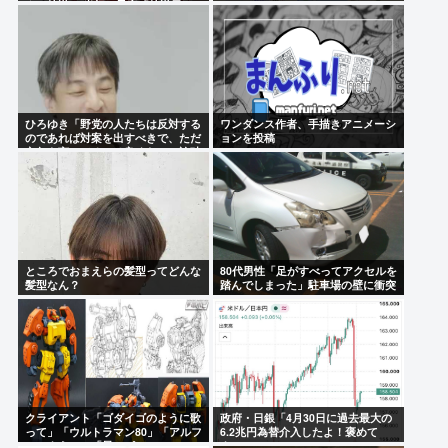
ん」放送へ 当初の予定「放送日は
未定です」
ひろゆき「野党の人たちは反対する
ワンダンス作者、手描きアニメーシ
のであれば対案を出すべきで、ただ
ョンを投稿
文句を言ってるのは良くない」論破
される
ところでおまえらの髪型ってどんな
80代男性「足がすべってアクセルを
髪型なん？
踏んでしまった」駐車場の壁に衝突
クライアント「ゴダイゴのように歌
政府・日銀「4月30日に過去最大の
って」「ウルトラマン80」「アルフ
6.2兆円為替介入したよ！褒めて
ィのように」「星のピアス」
よ！」