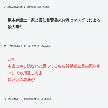
24 : 2023/10/26(木) 21:32:00.21
ID:jF/0/E400
坂本弁護士一家と雲仙普賢岳火砕流はマスゴミによる
殺人事件
25 : 2023/10/26(木) 22:16:15.71
ID:bjSx4p9f0
>>1
本当に申し訳ないと思ってるなら関係者全員の死をす
ぐにでも用意しろよ
口だけの馬鹿が
26 : 2023/10/27(金) 00:00:08.24
ID:IQ3OIEKf0