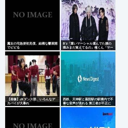
魔女の宅急便初見僕、結構な鬱展開
B’z「重いマーシャル運んでた腰の
でビビる
痛みまだ覚えてるの」俺くん「マー
シャルって何？ 」
【画像】JKダンス部、いろんなデ
西鉄、天神駅と薬院駅の駅構内で不
カパイが大暴れ
審な音声が流れる 第三者が不正に
流したか 福岡