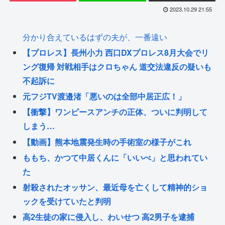
2023.10.29 21:55
分かり合えているはずの夫が、一番遠い
【プロレス】長州小力 西口DXプロレス8月大会でリ
ング復帰 対戦相手はクロちゃん 道交法違反の疑いも
不起訴に
元フジTV渡邉渚「悪いのは全部中居正広！」
【衝撃】ワンピースアンチの正体、ついに判明して
しまう…
【動画】熊本地震発生時の手術室の様子がこれ
ももち、かつて中居くんに「いいべ」と思われてい
た
射殺されたオッサン、最近母を亡くして精神的ショ
ックを受けていたと判明
高2生徒の家に侵入し、わいせつ 高2男子を逮捕