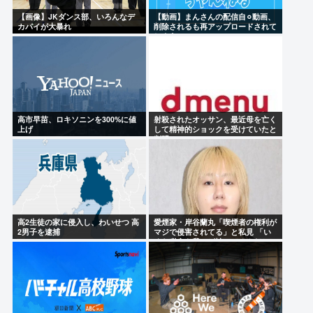
【画像】JKダンス部、いろんなデ
【動画】まんさんの配信自⚪︎動画、
カパイが大暴れ
削除されるも再アップロードされて
しまうwww
高市早苗、ロキソニンを300%に値
射殺されたオッサン、最近母を亡く
上げ
して精神的ショックを受けていたと
判明
高2生徒の家に侵入し、わいせつ 高
愛煙家・岸谷蘭丸「喫煙者の権利が
2男子を逮捕
マジで侵害されてる」と私見 「い
くら税金を我々が払ってるんだと」