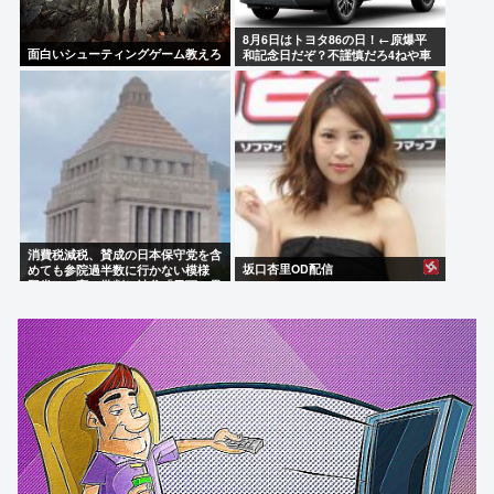
8月6日はトヨタ86の日！←原爆平
面白いシューティングゲーム教えろ
和記念日だぞ？不謹慎だろ4ねや車
カス
消費税減税、賛成の日本保守党を含
坂口杏里OD配信
めても参院過半数に行かない模様
野党は一斉に批判し神谷「天下の愚
策」 おや、チみ？