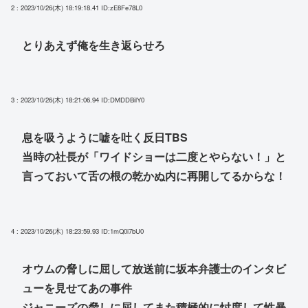
2 : 2023/10/26(木) 18:19:18.41
ID:zE8Fe78L0
とりあえず俺を生き返らせろ
3 : 2023/10/26(木) 18:21:06.94
ID:DMDDBilY0
息を吸うように嘘を吐く反日TBS
当時の社長が「ワイドショーは二度とやらない！」と
言っておいて舌の根の乾かぬ内に再開してるからな！
4 : 2023/10/26(木) 18:23:59.93
ID:1mQ0i7bU0
オウムの脅しに屈して放送前に坂本弁護士のインタビ
ューを見せてあの事件
ジャニーズの脅しに屈してまた積極的に忖度して性暴