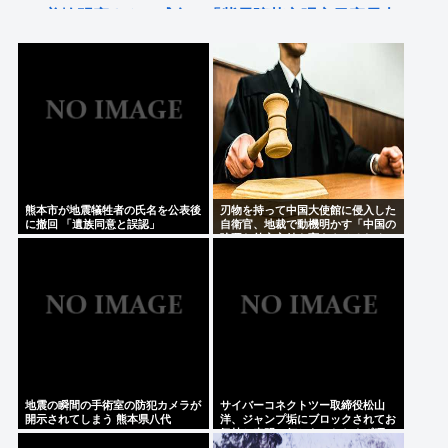
美輪明宏さんの戒名、「紫雲院芳心唱永日宏居士」
になる
後藤真希さん(41)エチエチ
【プロレス】天龍源一郎「かけがえのない師匠」ド
リー・ファンク・ジュニアさん追悼
Powered by livedoor 相互RSS
熊本市が地震犠牲者の氏名を公表後
刃物を持って中国大使館に侵入した
に撤回 「遺族同意と誤認」
自衛官、地裁で動機明かす「中国の
強硬な外交方針を変えさせるため」
地震の瞬間の手術室の防犯カメラが
サイバーコネクトツー取締役松山
開示されてしまう 熊本県八代
洋、ジャンプ垢にブロックされてお
気持ち表明。何かあったらまず晒
す！これが令和のレスバや！