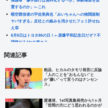
置するのか」←これ
暇空茜信者の宇佐美典也「みいちゃんへの検閲規制
ヤバすぎる」反社との絡みを消させたフェミ許せね
え😡
8月6日はトヨタ86の日！←原爆平和記念日だぞ？不
謹慎だろ4ねや車カス
消費税減税、賛成の日本保守党を含めても参院過半
関連記事
数に行かない模様 野党は一斉に批判し神谷「天下の
愚策」 おや、チみ？
粗品、ヒカルのタモリ発言に反論
坂口杏里OD配信
芸スポ
「人のことを”おもんない”と
「また運転できるように…」元TOKIO・山口達也、
か”嫌い”って言うのはナンセン
ス」
シェアカー運転&ギター演奏姿にファン感動
れいわ新選組、解体www
渡邊渚、1st写真集発売から1ヶ月
芸スポ
「世間の方にどう思われるのかが
Powered by livedoor 相互RSS