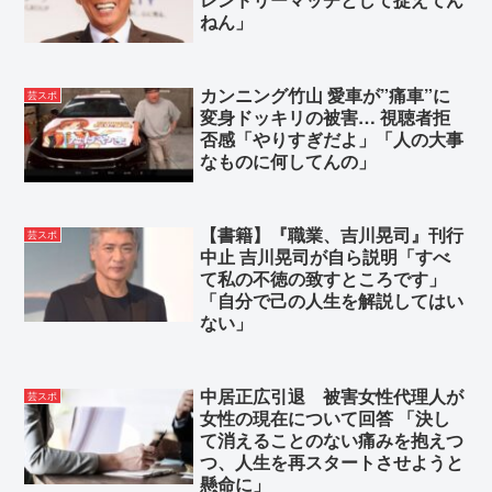
ねん」
カンニング竹山 愛車が”痛車”に
芸スポ
変身ドッキリの被害… 視聴者拒
否感「やりすぎだよ」「人の大事
なものに何してんの」
【書籍】『職業、吉川晃司』刊行
芸スポ
中止 吉川晃司が自ら説明「すべ
て私の不徳の致すところです」
「自分で己の人生を解説してはい
ない」
中居正広引退 被害女性代理人が
芸スポ
女性の現在について回答 「決し
て消えることのない痛みを抱えつ
つ、人生を再スタートさせようと
懸命に」