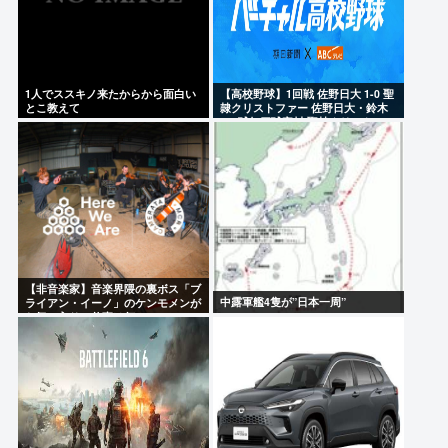
1人でススキノ来たからから面白い
【高校野球】1回戦 佐野日大 1-0 聖
とこ教えて
隷クリストファー 佐野日大・鈴木
102球無四球完封 聖隷クリストファ
ーはエラーに泣く
【非音楽家】音楽界隈の裏ボス「ブ
中露軍艦4隻が”日本一周”
ライアン・イーノ」のケンモメンが
お気に入りの仕事は何？