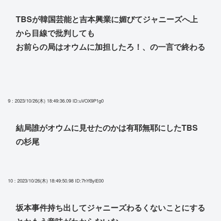
TBSが韓国芸能と吉本興業に媚びてジャニーズへ上
から目線で批判しても
お前らの局はオウムに加担したろ！、の一言で終わる
9 : 2023/10/26(木) 18:49:36.09
ID:uVOX9P1g0
結局誰がオウムに見せたのかは有耶無耶にしたTBS
の杉尾
10 : 2023/10/26(木) 18:49:50.98
ID:7hYBylE00
坂本事件持ち出してジャニーズわるくないことにする