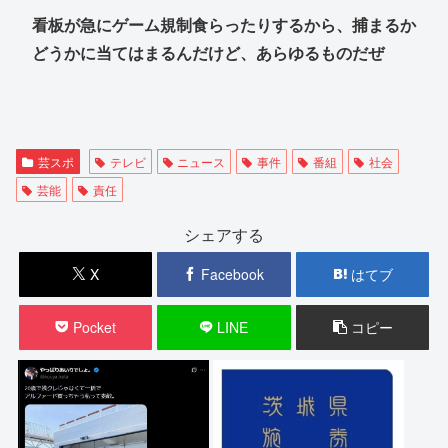
看板が急にゲーム規制食らったりするから、捕まるか
どうかに当てはまるんだけど、あらゆるものだぜ
芸スポ
テレビ
ニュース
事件
番組
社会
芸能
責任
シェアする
X
Facebook
はてブ
Pocket
LINE
コピー