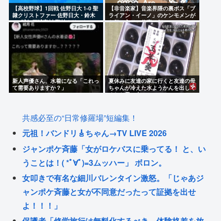
【高校野球】1回戦 佐野日大 1-0 聖
【非音楽家】音楽界隈の裏ボス「ブ
隷クリストファー 佐野日大・鈴木
ライアン・イーノ」のケンモメンが
102球無四球完封 聖隷クリストファ
お気に入りの仕事は何？
ーはエラーに泣く
新人声優さん、水着になる「これっ
夏休みに友達の家に行くと友達の母
て需要ありますか？」
ちゃんが冷えた水ようかんを出して
くれた思い出
共感必至の“日常修羅場”短編集！
元祖！バンドリ🎸ちゃん→TV LIVE 2026
ジャンポケ斉藤「女がロケバスに乗ってる！ と、い
うことは！( *ﾟ∀ﾟ)=3ムッハー」 ボロン。
女叩きで有名な細川バレンタイン激怒。「じゃあジ
ャンポケ斉藤と女が不同意だったって証拠を出せ
よ！！！」
保護者「修学旅行は無料化するべき。体験格差を放