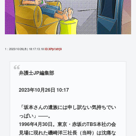
1 : 2023/10/26(木) 18:17:13.18
ID:XPp1xfrj9
弁護士JP編集部
2023年10月26日 10:17
「坂本さんの遺族には申し訳ない気持ちでい
っぱい」――。
1996年4月30日。東京・赤坂のTBS本社の会
見場に現れた磯崎洋三社長（当時）は沈痛な