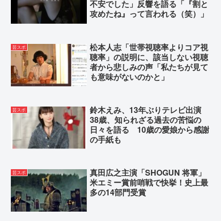
不安でした」反響を語る「『割と
攻めたね』って言われる（笑）」
松本人志「世帯視聴率よりコア視
芸スポ
聴率」の説明に、該当しない視聴
者から悲しみの声「私たちが見て
も意味がないのかと」
鈴木えみ、13年ぶりテレビ出演
芸スポ
38歳、知られざる過去の苦悩の
日々を語る 10歳の愛娘から感謝
の手紙も
真田広之主演「SHOGUN 将軍」
芸スポ
米エミー賞前哨戦で快挙！史上最
多の14部門受賞