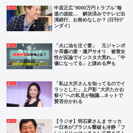
中居正広“9000万円トラブル”報
芸スポ
道の波紋… 解決済みでテレビ出
演続行、お咎めなしか？ (日刊ゲ
ンダイ)
「火に油を注ぐ妻」 元ジャンポ
芸スポ
ケ斉藤の妻・瀬戸サオリ 被害女
性が反論でインスタ大荒れ…「中
傷になってる」と諌める声も
「私は大沢さんを知ってるのでイ
芸スポ
ラッとした」上戸彩 “大沢たかお
祭り”への私見が物議…ネットで
賛否分かれる
【ラジオ】明石家さんま サッカ
芸スポ
ー日本がブラジル撃破も冷静「フ
レンドリーマッチとして捉えてん