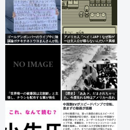
ゴールデンボンバーのライブ中に陰
アメリカ人「ヘイ！JAP！なぜ和ゲ
謀論ガチキチネトウヨまんさんが乱
ーは主人公が喋らないんだい？異様
入www
だよ？」
「世界唯一の被爆国は北朝鮮」と主
【歴史】「ああァ、だまされちゃっ
張し、チラシを配布する輩が発生
た。今度生れる時はアメリカへ生れ
るぞ」 22歳で戦死した特攻隊員が
出撃前の日記に残した”本音”