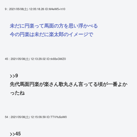
9 : 2021/05/08(土) 12:05:18.26
ID:M4eW5+h10
未だに円楽って馬面の方を思い浮かべる
今の円楽は未だに楽太郎のイメージで
45 : 2021/05/08(土) 12:13:29.02
ID:tk93sGWZ0
>>9
先代馬面円楽が楽さん歌丸さん言ってる頃が一番よか
ったね
54 : 2021/05/08(土) 12:15:09.59
ID:TTVYuSoW0
>>45