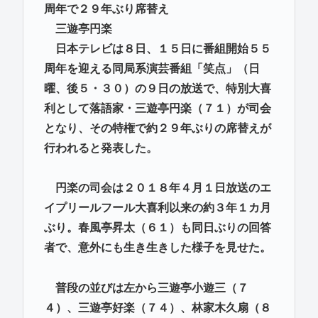
周年で２９年ぶり席替え
三遊亭円楽
日本テレビは８日、１５日に番組開始５５
周年を迎える同局系演芸番組「笑点」（日
曜、後５・３０）の９日の放送で、特別大喜
利として落語家・三遊亭円楽（７１）が司会
となり、その特権で約２９年ぶりの席替えが
行われると発表した。
円楽の司会は２０１８年４月１日放送のエ
イプリールフール大喜利以来の約３年１カ月
ぶり。春風亭昇太（６１）も同日ぶりの回答
者で、意外にも生き生きした様子を見せた。
普段の並びは左から三遊亭小遊三（７
４）、三遊亭好楽（７４）、林家木久扇（８