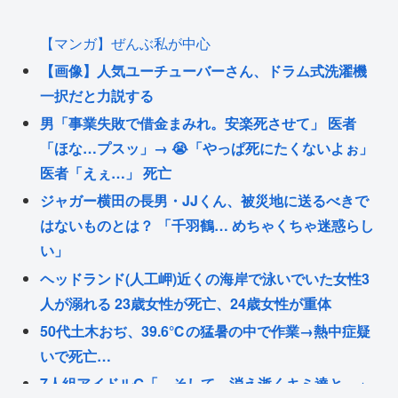
【マンガ】ぜんぶ私が中心
【画像】人気ユーチューバーさん、ドラム式洗濯機
一択だと力説する
男「事業失敗で借金まみれ。安楽死させて」 医者
「ほな…プスッ」→ 😭「やっぱ死にたくないよぉ」
医者「えぇ…」 死亡
ジャガー横田の長男・JJくん、被災地に送るべきで
はないものとは？ 「千羽鶴… めちゃくちゃ迷惑らし
い」
ヘッドランド(人工岬)近くの海岸で泳いでいた女性3
人が溺れる 23歳女性が死亡、24歳女性が重体
50代土木おぢ、39.6℃の猛暑の中で作業→熱中症疑
いで死亡…
7人組アイドルG「…そして、消え逝くキミ達と。」