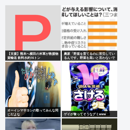
がデビュー3か月で解散 事務所が事業継続困難なため
HUNTER×HUNTERのヒソカ、逮捕される
ヒカキン「ヴィヴァント見てる？って質問が来るん
だけど…」 ネット民「プークスクスw」 ヒカキン
「…！？」
坂口杏里さん98に到達
【支援】熊本へ横田の米軍が救援物
農家「野菜を育てるのに苦労してい
でもジャニーさんってネームドキャラにだけは手を
資輸送 飲料水約16トン
るんです。野菜を高いと言わないで
ください。」
出さなかった星人だよな
Powered by livedoor 相互RSS
オーイシマサヨシの歌ってみんな同
ゲイが食ってそうなグミwww
じだよな