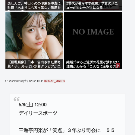
楽しんご、神田うのの印象を率直に
Z世代が暮らす学生寮、学食のメニ
吐露「あまりにも素っ気ない態度を
ューがカレーだけになる
取られて寂しい」
【巨乳画像】日本一告白された黒嵜
結婚式やると近所の花屋が潰れない
菜々子、おっぱい水着グラビアがエ
理由がわかる「こんなに金取るのか
ッチすぎるwww
よ！？」って驚くぞ
1 : 2021/05/08(土) 12:02:49.44
ID:CAP_USER9
5/8(土) 12:00
デイリースポーツ
三遊亭円楽が「笑点」３年ぶり司会に ５５