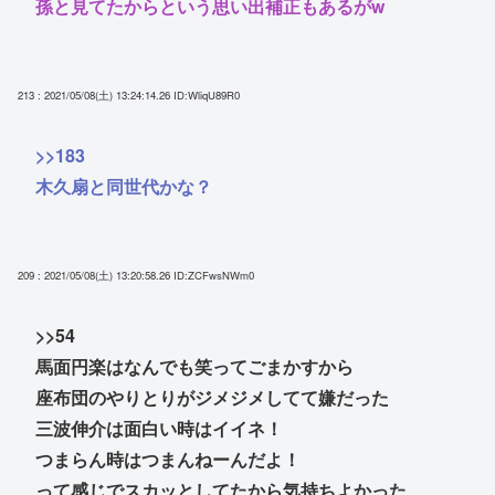
孫と見てたからという思い出補正もあるがw
213 : 2021/05/08(土) 13:24:14.26
ID:WliqU89R0
>>183
木久扇と同世代かな？
209 : 2021/05/08(土) 13:20:58.26
ID:ZCFwsNWm0
>>54
馬面円楽はなんでも笑ってごまかすから
座布団のやりとりがジメジメしてて嫌だった
三波伸介は面白い時はイイネ！
つまらん時はつまんねーんだよ！
って感じでスカッとしてたから気持ちよかった