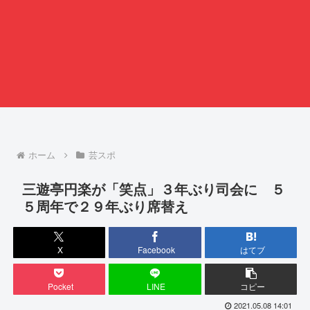
ホーム
芸スポ
三遊亭円楽が「笑点」３年ぶり司会に ５
５周年で２９年ぶり席替え
X
Facebook
はてブ
Pocket
LINE
コピー
2021.05.08 14:01