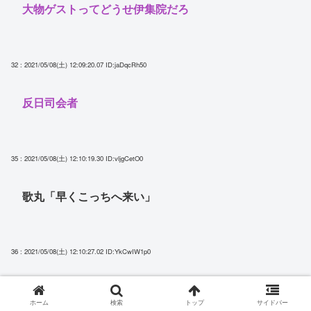
大物ゲストってどうせ伊集院だろ
32 : 2021/05/08(土) 12:09:20.07
ID:jaDqcRh50
反日司会者
35 : 2021/05/08(土) 12:10:19.30
ID:vljgCetO0
歌丸「早くこっちへ来い」
36 : 2021/05/08(土) 12:10:27.02
ID:YkCwIW1p0
歌丸はまだ生きてるん？
ホーム
検索
トップ
サイドバー