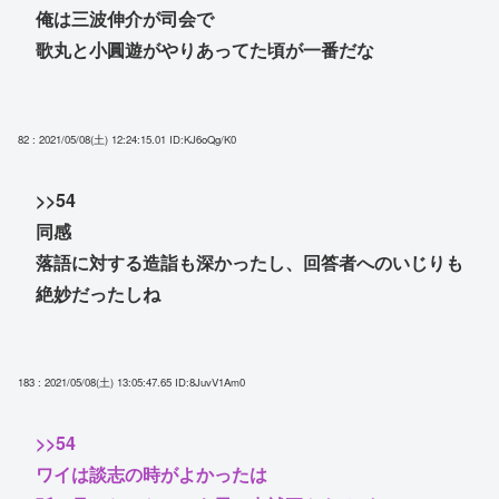
俺は三波伸介が司会で
歌丸と小圓遊がやりあってた頃が一番だな
82 : 2021/05/08(土) 12:24:15.01
ID:KJ6oQg/K0
>>54
同感
落語に対する造詣も深かったし、回答者へのいじりも
絶妙だったしね
183 : 2021/05/08(土) 13:05:47.65
ID:8JuvV1Am0
>>54
ワイは談志の時がよかったは