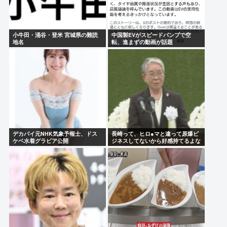
小牛田・涌谷・登米 宮城県の難読
中国製EVがスピードバンプで空
地名
転、進まずの動画が話題
デカパイ元NHK気象予報士、ドス
長崎って、ヒロ●マと違って原爆ビ
ケベ水着グラビア公開
ジネスしてないから好感持てるよな