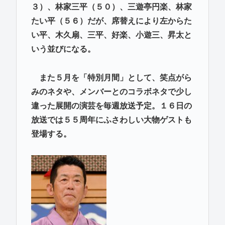
３）、林家三平（５０）、三遊亭円楽、林家
たい平（５６）だが、席替えにより左からた
い平、木久扇、三平、好楽、小遊三、昇太と
いう並びになる。
また５月を「特別月間」として、笑点がら
みのネタや、メンバーとのコラボネタで少し
違った展開の演芸を毎週放送予定。１６日の
放送では５５周年にふさわしい大物ゲストも
登場する。