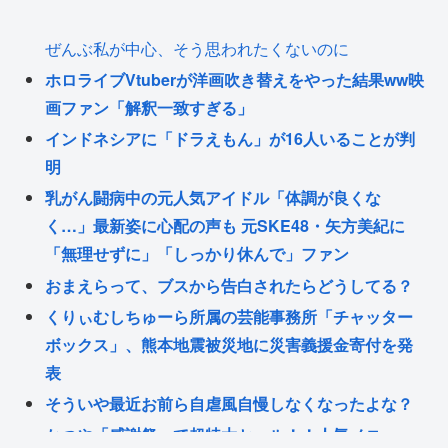
ぜんぶ私が中心、そう思われたくないのに
ホロライブVtuberが洋画吹き替えをやった結果ww映
画ファン「解釈一致すぎる」
インドネシアに「ドラえもん」が16人いることが判
明
乳がん闘病中の元人気アイドル「体調が良くな
く…」最新姿に心配の声も 元SKE48・矢方美紀に
「無理せずに」「しっかり休んで」ファン
おまえらって、ブスから告白されたらどうしてる？
くりぃむしちゅーら所属の芸能事務所「チャッター
ボックス」、熊本地震被災地に災害義援金寄付を発
表
そういや最近お前ら自虐風自慢しなくなったよな？
かつや「感謝祭」で超特大セール！！人気メニュー