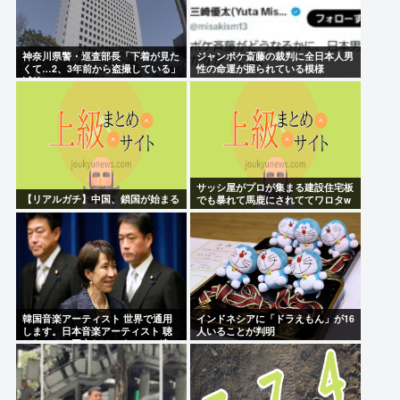
神奈川県警・巡査部長「下着が見た
ジャンポケ斎藤の裁判に全日本人男
くて…2、3年前から盗撮している」
性の命運が握られている模様
減給
サッシ屋がプロが集まる建設住宅板
【リアルガチ】中国、鎖国が始まる
でも暴れて馬鹿にされててワロタw
韓国音楽アーティスト 世界で通用
インドネシアに「ドラえもん」が16
します。日本音楽アーティスト 聴
人いることが判明
かれてるの国内だけです。この違い
は一体何なの？