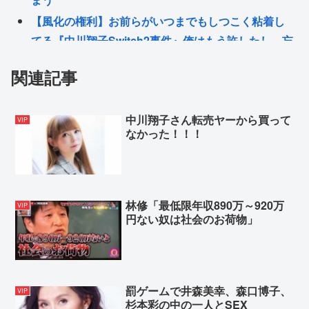
【風化の権利】お前らがいつまでもしつこく粘着し
てる『中川翔子Switch2事件』俺はもう許したし、忘
れようと思う。
関連記事
フワちゃん、またやらかす
本当に全く理解できない性癖
中川翔子さん転売ヤーから買って
VIP
ドイツ人哲学者「『ちいかわ』は問題を自覚しつつ
なかった！！！
目を背け、自分は無害という道徳的優越感、堕落す
る国家日本そのものだ」
レズセクロスが週刊コロコロで全話無料
林修「最低限年収890万～920万
VIP
円ない奴は社会のお荷物」
Powered by livedoor 相互RSS
罰ゲームで井森美幸、森口博子、
VIP
杉本彩の中の一人とSEX