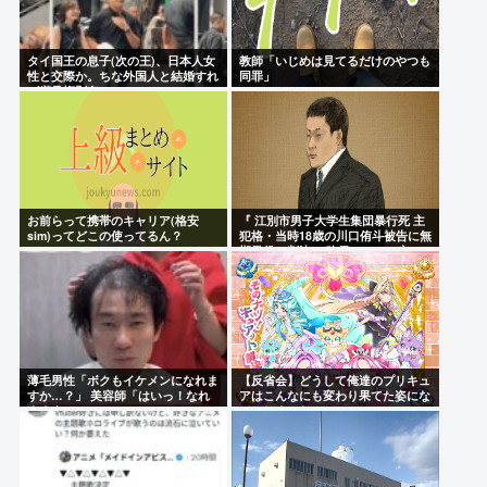
タイ国王の息子(次の王)、日本人女
教師「いじめは見てるだけのやつも
性と交際か。ちな外国人と結婚すれ
同罪」
ば継承権剥奪
お前らって携帯のキャリア(格安
『 江別市男子大学生集団暴行死 主
sim)ってどこの使ってるん？
犯格・当時18歳の川口侑斗被告に無
期懲役の判決』 昨日このスレ立っ
てた？
薄毛男性「ボクもイケメンになれま
【反省会】どうして俺達のプリキュ
すか…？」 美容師「はいっ！なれ
アはこんなにも変わり果てた姿にな
ますよ 」
ってしまったのか？