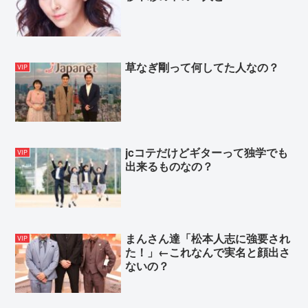
草なぎ剛って何してた人なの？
VIP
jcコテだけどギターって独学でも
VIP
出来るものなの？
まんさん達「松本人志に強要され
VIP
た！」←これなんで実名と顔出さ
ないの？