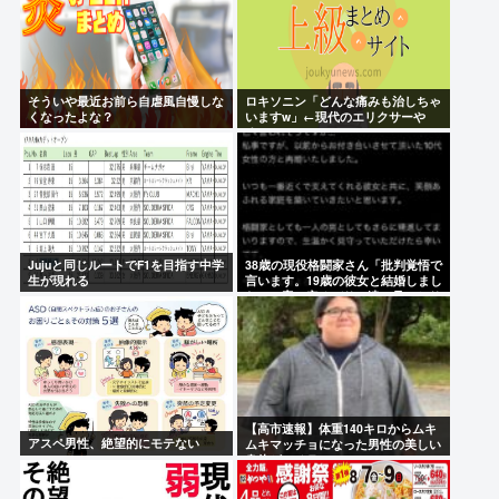
そういや最近お前ら自虐風自慢しな
ロキソニン「どんな痛みも治しちゃ
くなったよな？
いますw」←現代のエリクサーや
ろ…
Jujuと同じルートでF1を目指す中学
38歳の現役格闘家さん「批判覚悟で
生が現れる
言います。19歳の彼女と結婚しまし
た」→案の定オバサン達に見つかり
炎上
【高市速報】体重140キロからムキ
アスペ男性、絶望的にモテない
ムキマッチョになった男性の美しい
身体がコチラ！！！