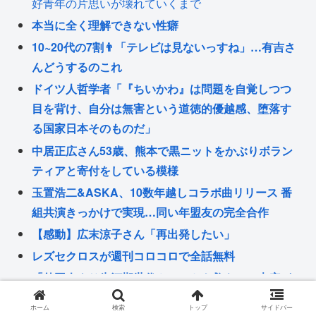
好青年の片思いが壊れていくまで
本当に全く理解できない性癖
10~20代の7割👨「テレビは見ないっすね」…有吉さ
んどうするのこれ
ドイツ人哲学者「『ちいかわ』は問題を自覚しつつ
目を背け、自分は無害という道徳的優越感、堕落す
る国家日本そのものだ」
中居正広さん53歳、熊本で黒ニットをかぶりボラン
ティアと寄付をしている模様
玉置浩二&ASKA、10数年越しコラボ曲リリース 番
組共演きっかけで実現…同い年盟友の完全合作
【感動】広末涼子さん「再出発したい」
レズセクロスが週刊コロコロで全話無料
「外国人より氷河期世代やニートを救え」の声広が
る 移民批判してる層ってもしかして…
関連記事
ホーム
検索
トップ
サイドバー