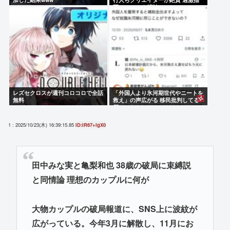
写はBPOでも議論に
レズセクロスが週刊コロコロで全話
「外国人より氷河期世代やニートを
無料
救え」の声広がる 移民批判してる
層ってもしかして…
1 : 2025/10/23(木) 16:39:15.85
ID:IR67+lgX0
田中みな実と亀梨和也 38歳の破局に束縛説
と同情論 理想のカップルに何が
大物カップルの破局報道に、SNS上に波紋が
広がっている。今年3月に解散し、11月にお