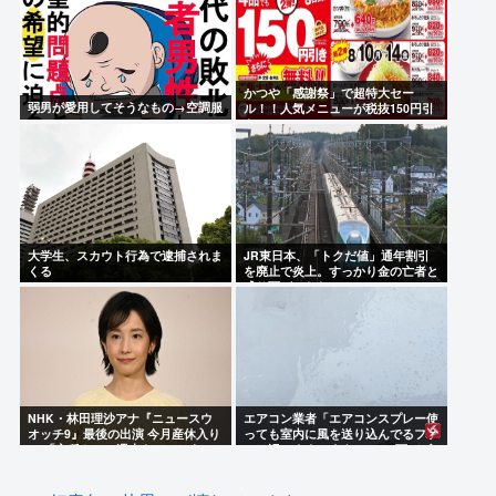
かつや「感謝祭」で超特大セー
弱男が愛用してそうなもの→空調服
ル！！人気メニューが税抜150円引
き！！！
大学生、スカウト行為で逮捕されま
JR東日本、「トクだ値」通年割引
くる
を廃止で炎上。すっかり金の亡者と
成り下がったな
NHK・林田理沙アナ『ニュースウ
エアコン業者「エアコンスプレー使
オッチ9』最後の出演 今月産休入り
っても室内に風を送り込んでるファ
へ 「心穏やかに週末を…」とあい
ンは汚いままですよ」331.5万バズ
さつ