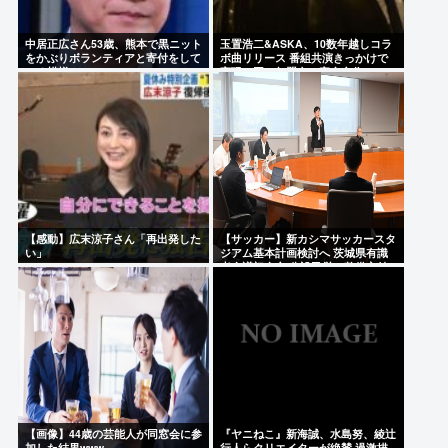
中居正広さん53歳、熊本で黒ニット
玉置浩二&ASKA、10数年越しコラ
をかぶりボランティアと寄付をして
ボ曲リリース 番組共演きっかけで
いる模様
実現…同い年盟友の完全合作
【感動】広末涼子さん「再出発した
【サッカー】新カシマサッカースタ
い」
ジアム基本計画検討へ 茨城県有識
者会議初会合 公設民営で整備方針
【画像】44歳の芸能人が同窓会に参
『ヤニねこ』新海誠、水島努、綾辻
加した結果www
行人らクリエイターが絶賛 過激描