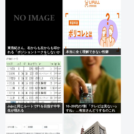
【覇権】ホロライブドリームス、セルラン1位に返り
咲くWIWIWIWIWIWIWIWIWIWIWIWIWIWIWIWIWIWI
松本人志が企画・プロデュース「ドキュメンタル」
が米国で初制作決定 シンプルな設定に国境超えた支
持
東浩紀さん、右からも左からも叩か
佐藤二朗（さとじろ）、完全勝利www
本当に全く理解できない性癖
れる「ポジショントークをしないか
らこそ信頼できる」と擁護される
www
Powered by livedoor 相互RSS
Jujuと同じルートでF1を目指す中学
10~20代の7割 「テレビは見ないっ
生が現れる
すね」…有吉さんどうするのこれ