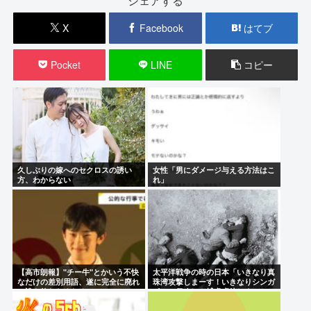
シェアする
X
Facebook
はてブ
Pocket
LINE
コピー
久しぶりの嫁へのセクロスの誘い
女性「男にダメージ与える方法はこ
方、わからない
れ」
【高市朗報】"チー牛"とかいう不快
太平洋戦争の時の日本「いきなり真
なだけの差別用語、遂に完全に廃れ
珠湾攻撃しまーす！いきなりシンガ
て誰も使わなくなる！www
ポール侵略して捕虜虐待しまー
す！」