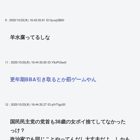
9 : 2025/10/23(木) 16:43:33.61
ID:0yusjGB00
羊水腐ってるしな
11 : 2025/10/23(木) 16:44:33.65
ID:Y5uPtGse0
更年期BBA引き取るとか罰ゲームやん
12 : 2025/10/23(木) 16:44:35.27
ID:qYrTfgzS0
国民民主党の党首も38歳の女ポイ捨てしてなかった
っけ？
政治家でも同じことやってんだし大丈夫だよ、しかも