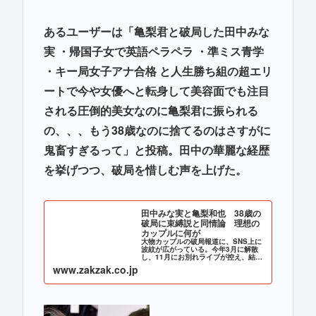
あるユーザーは「亀梨君と破局した田中みな
実 ・帰国子女で英語ペラペラ ・準ミス青学
・キー局女子アナ合格 と人生勝ち組の超エリ
ートで今や女優へと転身して美容面でも注目
される圧倒的美女なのに亀梨君に振られる
の、、、もう38歳なのに捨てるのはさすがに
鬼畜すぎるって」と投稿。田中の華麗な経歴
を挙げつつ、破局を惜しむ声を上げた。
田中みな実と亀梨和也 38歳の
破局に束縛説と同情論 理想の
カップルに何が
大物カップルの破局報道に、SNS上に
波紋が広がっている。今年3月に解散
し、11月にお別れライブが控え、結婚
も秒読みとみられていた元「KAT-
www.zakzak.co.jp
TUN」の亀梨和也…