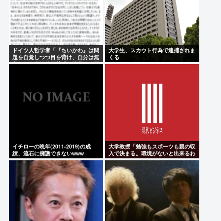
ドイツ人哲学者「『ちいかわ』は問
大学生、スカウト行為で逮捕されま
題を自覚しつつ目を背け、自分は無
くる
害という道徳的優越感、堕落する国
家日本そのものだ」
イチローの晩年(2011-2019)の成
大学教授「勉強もスポーツも親の収
績、流石に擁護できないwww
入で決まる。環境がないと出来るわ
けがない」