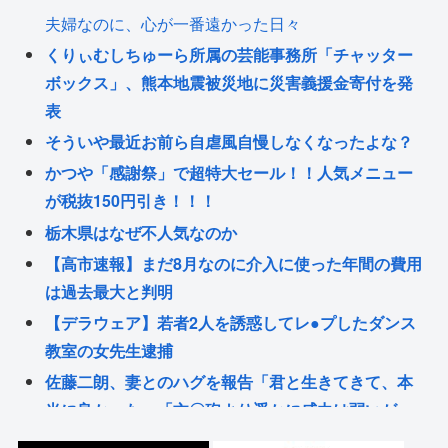
夫婦なのに、心が一番遠かった日々
くりぃむしちゅーら所属の芸能事務所「チャッター
ボックス」、熊本地震被災地に災害義援金寄付を発
表
そういや最近お前ら自虐風自慢しなくなったよな？
かつや「感謝祭」で超特大セール！！人気メニュー
が税抜150円引き！！！
栃木県はなぜ不人気なのか
【高市速報】まだ8月なのに介入に使った年間の費用
は過去最大と判明
【デラウェア】若者2人を誘惑してレ●プしたダンス
教室の女先生逮捕
佐藤二朗、妻とのハグを報告「君と生きてきて、本
当に良かった」「文〇砲より遥かに威力は弱いが、
僕のノロケ砲をお見舞いする」