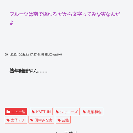
フルーツは南で採れる だから文字ってみな実なんだ
よ
59 : 2025/10/23(木) 17:27:51.53
ID:l03vqgbK0
熟年離婚やん……
ニュー速
KAT-TUN
ジャニーズ
亀梨和也
女子アナ
田中みな実
芸能