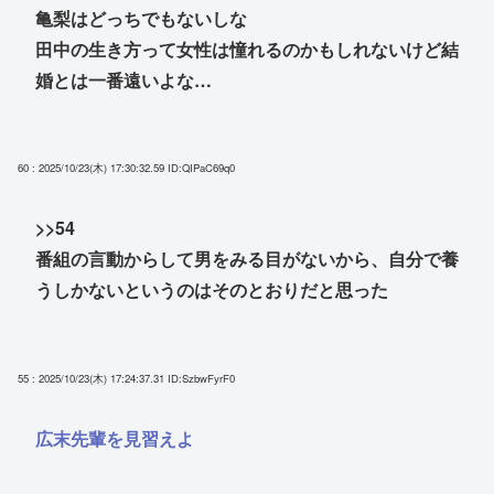
亀梨はどっちでもないしな
田中の生き方って女性は憧れるのかもしれないけど結
婚とは一番遠いよな…
60 : 2025/10/23(木) 17:30:32.59
ID:QIPaC69q0
>>54
番組の言動からして男をみる目がないから、自分で養
うしかないというのはそのとおりだと思った
55 : 2025/10/23(木) 17:24:37.31
ID:SzbwFyrF0
広末先輩を見習えよ