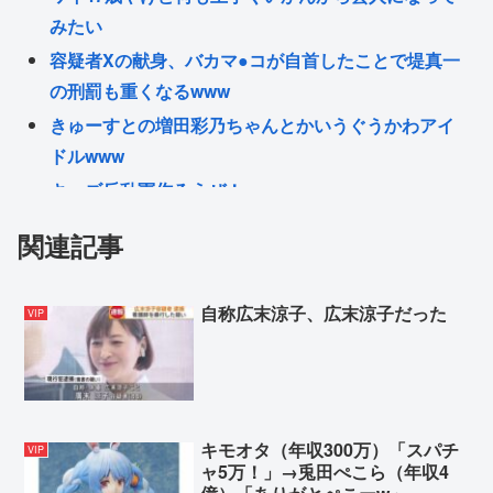
みたい
容疑者Xの献身、バカマ●コが自首したことで堤真一
の刑罰も重くなるwww
きゅーすとの増田彩乃ちゃんとかいうぐうかわアイ
ドルwww
キッズ反乱軍作ろうぜ！
小野田レスバ担当大臣(35)、Xのネトウヨにキレ散ら
関連記事
かすwww
【ロシア】 左翼リベラル政党、スパイ認定されて下
自称広末涼子、広末涼子だった
VIP
院選から排除
ホロライブの音ゲー、普通にクオリティが低くてガ
チ勢から批判殺到www
Powered by livedoor 相互RSS
キモオタ（年収300万）「スパチ
VIP
ャ5万！」→兎田ぺこら（年収4