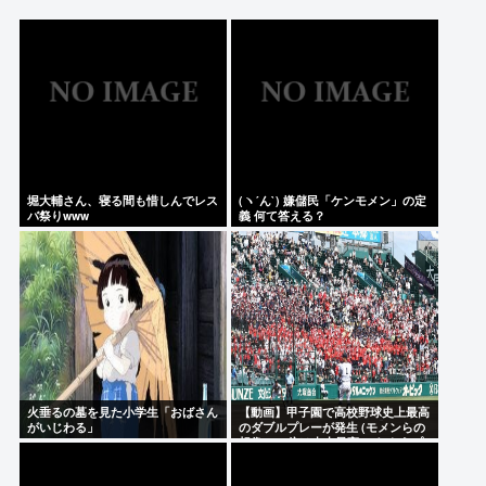
言うほど凄いか？っていう人物または有名人ってい
る？
「職場の同僚とセクロスしたことがあるケンモメ
ン」、ガチで一人も存在しないことが判明
佐藤二朗（さとじろ）、撮影中止www
堀大輔さん、寝る間も惜しんでレス
(ヽ´ん`) 嫌儲民「ケンモメン」の定
Powered by livedoor 相互RSS
バ祭りwww
義 何て答える？
火垂るの墓を見た小学生「おばさん
【動画】甲子園で高校野球史上最高
がいじわる」
のダブルプレーが発生 (モメンらの
想像の25倍は史上最高)これもうプ
ロ野球超えてるだろ…