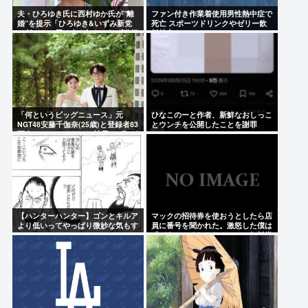
夫・ひろゆき氏に西村ゆか氏が”離
ファン付き作業着使用男性熱中症で
婚”を提示「ひろゆき&いずみ新党
死亡 スポーツドリンクやゼリー飲
（仮）」の届け出を知らされず激怒
料持参も
「何というビッグニュース」元
ひなこのーと作者、新鮮なおしっこ
NGT48安藤千伽奈(25歳)と登録者83
とウンチを公開したことを謝罪
万人YouTuberくらっし社長(35歳)が
結婚
【ハンターハンター】ゴンとキルア
マックの招待券を使おうとしたら店
より低いってやっぱり微妙な気もす
員に番号を聞かれた。激怒した僕は
る
「どうしてくれんねん！！！無料券
よこせや！！！！」と怒鳴って…