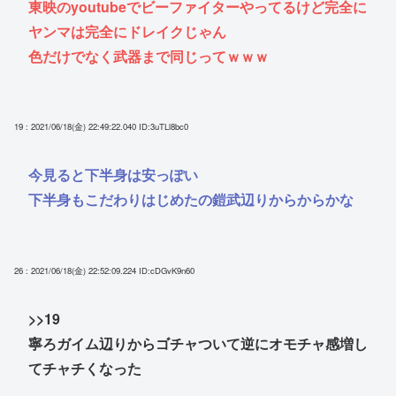
東映のyoutubeでビーファイターやってるけど完全に
ヤンマは完全にドレイクじゃん
色だけでなく武器まで同じってｗｗｗ
19 : 2021/06/18(金) 22:49:22.040
ID:3uTLl8bc0
今見ると下半身は安っぽい
下半身もこだわりはじめたの鎧武辺りからからかな
26 : 2021/06/18(金) 22:52:09.224
ID:cDGvK9n60
>>19
寧ろガイム辺りからゴチャついて逆にオモチャ感増し
てチャチくなった