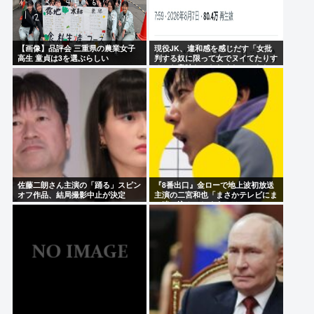
【画像】品評会 三重県の農業女子
現役JK、違和感を感じだす「女批
高生 童貞は3を選ぶらしい
判する奴に限って女でヌイてたりす
るから意味わからなくなってきた
」
佐藤二朗さん主演の「踊る」スピン
『8番出口』金ローで地上波初放送
オフ作品、結局撮影中止が決定
主演の二宮和也「まさかテレビにま
www
で迷い込んでしまうとは」