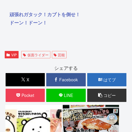
頑張れガタック！カブトを倒せ！
ドーン！ドーン！
VIP
仮面ライダー
芸能
シェアする
X
Facebook
はてブ
Pocket
LINE
コピー