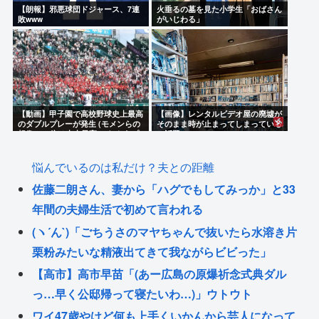
【朗報】邪悪球団ドジャース、7連
火垂るの墓を見た小学生「おばさん
敗www
がいじわる」
【動画】甲子園で高校野球史上最高
【画像】レンタルビデオ屋の廃墟が
のダブルプレーが発生 (モメンらの
そのまま時が止まってしまっている
想像の25倍は史上最高)これもうプ
と話題に
ロ野球超えてるだろ…
悩んでいるのは私だけ？夫との距離
佐藤二朗さん、妻から「ハグでもしてみっか」と33
年間の夫婦生活で初めて言われる
(ヽ´ん`)「ごちうさのマヤちゃんで抜いたら水溶き片
栗粉みたいな精液出てきて我ながらビビった」
【高市】高市早苗「(あー広島の原爆祈念式典ダル
っ…早く公邸帰って寝たいわ…)」ウトウト
ワイ47歳やけど何も上手くいかんから芸人になって