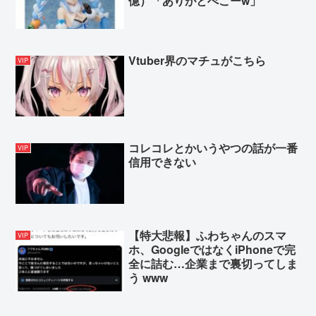
億）「ありがとぺこーw」
Vtuber界のマチュがこちら
VIP
コレコレとかいうやつの話が一番
VIP
信用できない
【特大悲報】ふわちゃんのスマ
VIP
ホ、GoogleではなくiPhoneで完
全に詰む…企業まで裏切ってしま
う www