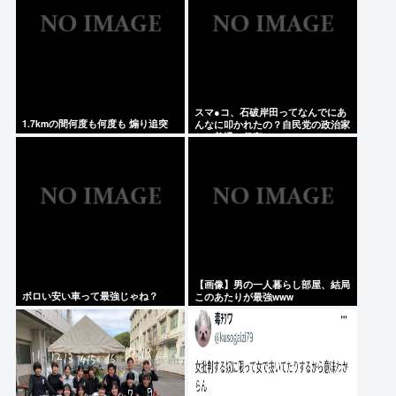
スマ●コ、石破岸田ってなんでにあ
1.7kmの間何度も何度も 煽り追突
んなに叩かれたの？自民党の政治家
だし普通に保守じゃん
【画像】男の一人暮らし部屋、結局
ボロい安い車って最強じゃね？
このあたりが最強www