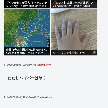
『ちいかわ』が巨大”キャラコンテ
【ロシア】 左翼リベラル政党、ス
ンツ”になった理由 漫画研究&キャ
パイ認定されて下院選から排除
ラクター論から紐解く
台風13号は中国大陸に行ったけど、
ワイ、マジで小学生、初VIP
15号の予想進路…なんだこれ？
1 : 2021/06/18(金) 22:42:59.708
ID:WYn/i//A0
ただしハイパーは除く
2 : 2021/06/18(金) 22:43:24.067
ID:XC+wAiJua