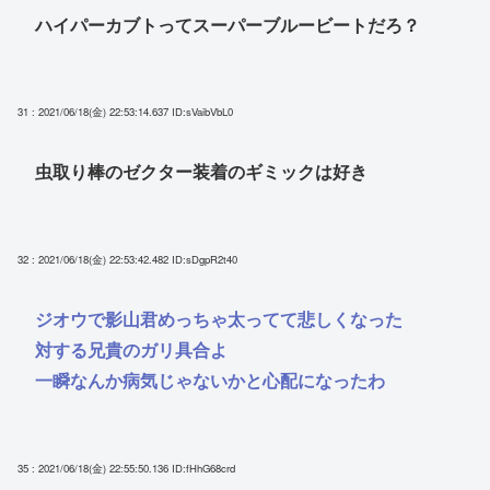
ハイパーカブトってスーパーブルービートだろ？
31 : 2021/06/18(金) 22:53:14.637
ID:sVaibVbL0
虫取り棒のゼクター装着のギミックは好き
32 : 2021/06/18(金) 22:53:42.482
ID:sDgpR2t40
ジオウで影山君めっちゃ太ってて悲しくなった
対する兄貴のガリ具合よ
一瞬なんか病気じゃないかと心配になったわ
35 : 2021/06/18(金) 22:55:50.136
ID:fHhG68crd