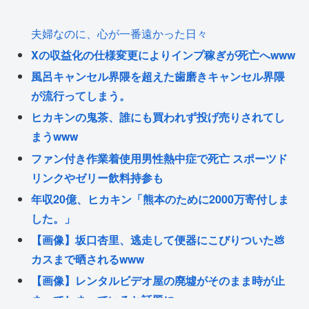
夫婦なのに、心が一番遠かった日々
Xの収益化の仕様変更によりインプ稼ぎが死亡へwww
風呂キャンセル界隈を超えた歯磨きキャンセル界隈
が流行ってしまう。
ヒカキンの鬼茶、誰にも買われず投げ売りされてし
まうwww
ファン付き作業着使用男性熱中症で死亡 スポーツド
リンクやゼリー飲料持参も
年収20億、ヒカキン「熊本のために2000万寄付しま
した。」
【画像】坂口杏里、逃走して便器にこびりついた💩
カスまで晒されるwww
【画像】レンタルビデオ屋の廃墟がそのまま時が止
まってしまっていると話題に