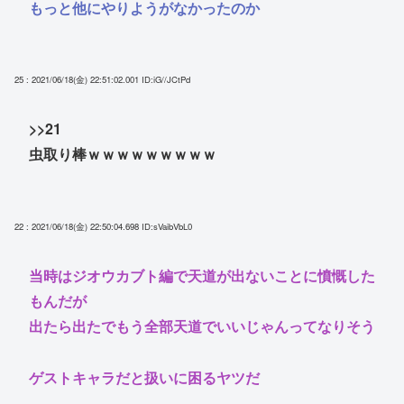
もっと他にやりようがなかったのか
25 : 2021/06/18(金) 22:51:02.001
ID:iG//JCtPd
>>21
虫取り棒ｗｗｗｗｗｗｗｗｗ
22 : 2021/06/18(金) 22:50:04.698
ID:sVaibVbL0
当時はジオウカブト編で天道が出ないことに憤慨した
もんだが
出たら出たでもう全部天道でいいじゃんってなりそう
ゲストキャラだと扱いに困るヤツだ