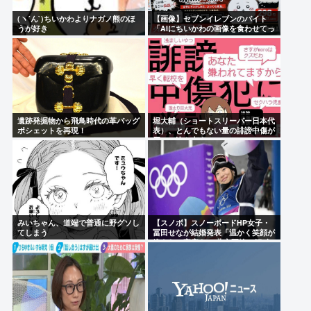
(ヽ´ん`) ちいかわよりナガノ熊のほ
【画像】セブンイレブンのバイト
うが好き
「AIにちいかわの画像を食わせてっ
と…できた！」
遺跡発掘物から飛鳥時代の革バッグ
堀大輔（ショートスリーパー日本代
ポシェットを再現！
表）、とんでもない量の誹謗中傷が
届いて泣き出す
みいちゃん、道端で普通に野グソし
【スノボ】スノーボードHP女子・
てしまう
冨田せなが結婚発表「温かく笑顔が
絶えない家庭を」 北京五輪で銅 令
和8年8月8日、SNSで報告