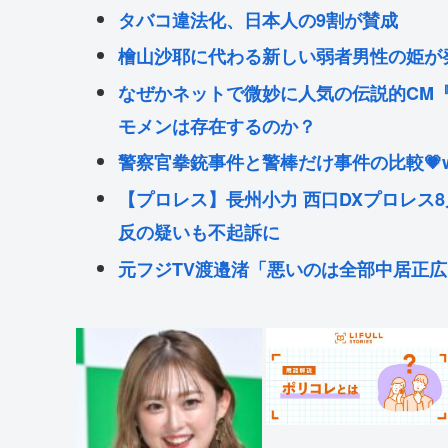
タバコ違法化、日本人の9割が賛成
檜山沙耶に代わる新しい弱者男性の姫が
なぜかネットで微妙に人気の伝説的CM
モメンは存在するのか？
警察官拳銃事件と警棒だけ事件の比較💗
【プロレス】長州小力 西口DXプロレス
反の疑いも不起訴に
元フジTV渡邉渚「悪いのは全部中居正広
【衝撃】ワンピースアンチの正体、つい
ももち、かつて中居くんに「いいべ」と
美輪明宏さんの戒名、「紫雲院芳心唱永
Powered by livedoor 相互RSS