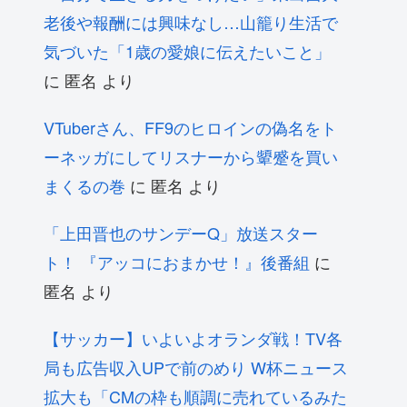
老後や報酬には興味なし…山籠り生活で
気づいた「1歳の愛娘に伝えたいこと」
に
匿名
より
VTuberさん、FF9のヒロインの偽名をト
ーネッガにしてリスナーから顰蹙を買い
まくるの巻
に
匿名
より
「上田晋也のサンデーQ」放送スター
ト！ 『アッコにおまかせ！』後番組
に
匿名
より
【サッカー】いよいよオランダ戦！TV各
局も広告収入UPで前のめり W杯ニュース
拡大も「CMの枠も順調に売れているみた