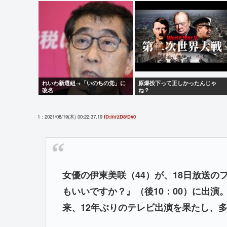
ろ 」←1万いいね❤️
化キタ───(ﾟ∀ﾟ)───!!!!!
れいわ新選組→「いのちの党」に
原爆投下って正しかったんじゃ
改名
ね？
1 : 2021/08/19(木) 00:22:37.19
ID:mrzD8/Dv0
女優の伊東美咲（44）が、18日放送
もいいですか？』（後10：00）に出演
来、12年ぶりのテレビ出演を果たし、