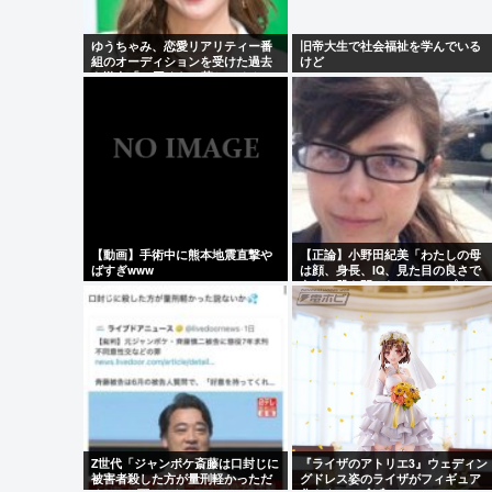
ゆうちゃみ、恋愛リアリティー番
旧帝大生で社会福祉を学んでいる
組のオーディションを受けた過去
けど
を激白「10回くらい落ちてるんで
す」
【動画】手術中に熊本地震直撃や
【正論】小野田紀美「わたしの母
ばすぎwww
は顔、身長、IQ、見た目の良さで
白人に股を開いた。ジャップオス
を選ばなくてわたしの幸せがあ
る」
Z世代「ジャンポケ斎藤は口封じに
『ライザのアトリエ3』ウェディン
被害者殺した方が量刑軽かっただ
グドレス姿のライザがフィギュア