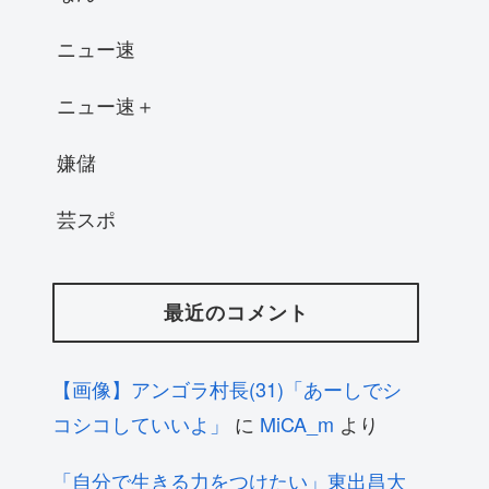
ニュー速
ニュー速＋
嫌儲
芸スポ
最近のコメント
【画像】アンゴラ村長(31)「あーしでシ
コシコしていいよ」
に
MiCA_m
より
「自分で生きる力をつけたい」東出昌大