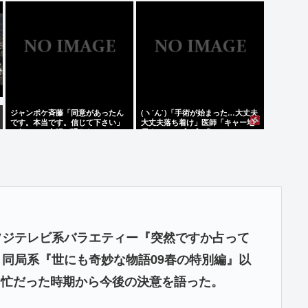
容力…超愛される日本代表
ジャンポケ斉藤「同意があったん
(ヽ´ん`)「手術が始まった…大丈夫
です。本当です。信じて下さい」
大丈夫落ち着け」医師「キャー地
←何でこの主張が通らないの？
震よー！」(;ﾟんﾟ)「！？」
のフジテレビ系バラエティー『突然ですか占って
。同局系『世にも奇妙な物語09春の特別編』以
多忙だった時期から今後の決意を語った。