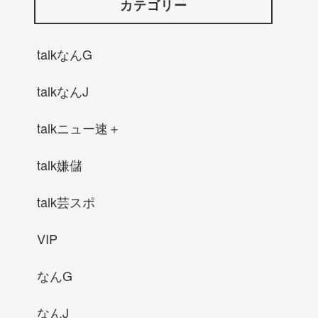
カテゴリー
talkなんG
talkなんJ
talkニュー速＋
talk嫌儲
talk芸スポ
VIP
なんG
なんJ