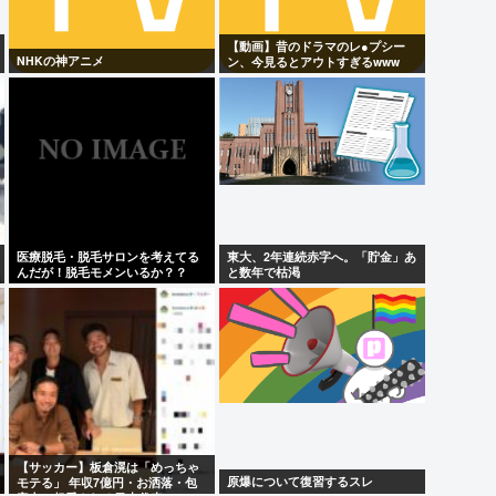
【動画】昔のドラマのレ●プシー
NHKの神アニメ
ン、今見るとアウトすぎるwww
医療脱毛・脱毛サロンを考えてる
東大、2年連続赤字へ。「貯金」あ
んだが！脱毛モメンいるか？？
と数年で枯渇
【サッカー】板倉滉は「めっちゃ
原爆について復習するスレ
モテる」 年収7億円・お洒落・包