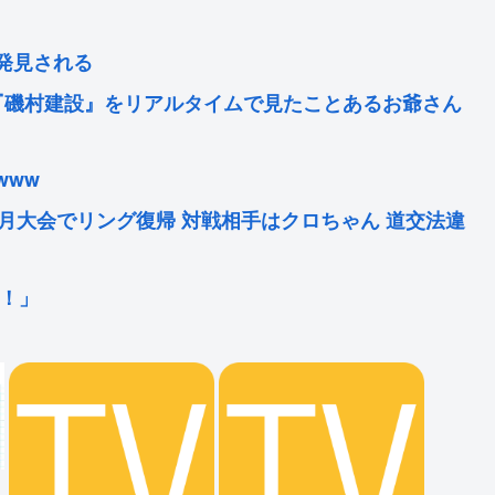
発見される
『磯村建設』をリアルタイムで見たことあるお爺さん
www
8月大会でリング復帰 対戦相手はクロちゃん 道交法違
！」
に判明してしまう…
思われていた
日宏居士」になる