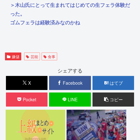
＞木山氏にとって生まれてはじめての生フェラ体験だ
った。
ゴムフェラは経験済みなのかね
嫌儲
芸能
食事
シェアする
X
Facebook
はてブ
Pocket
LINE
コピー