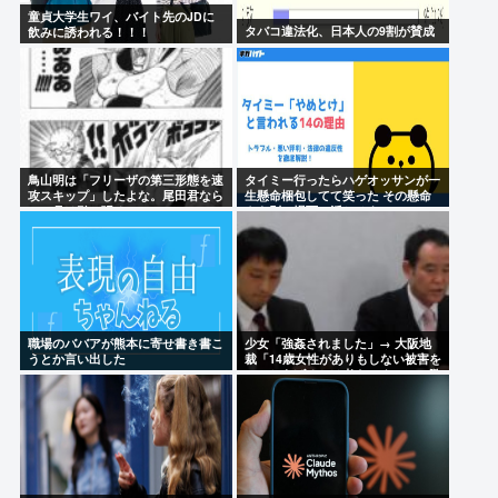
童貞大学生ワイ、バイト先のJDに
タバコ違法化、日本人の9割が賛成
飲みに誘われる！！！
鳥山明は「フリーザの第三形態を速
タイミー行ったらハゲオッサンが一
攻スキップ」したよな。尾田君なら
生懸命梱包してて笑った その懸命
一ヶ月は引っ張る。
さを別の場面で活かせよ
職場のババアが熊本に寄せ書き書こ
少女「強姦されました」→ 大阪地
うとか言い出した
裁「14歳女性がありもしない被害を
でっちあげるとは考えにくい」→懲
役12年→元少女「嘘でしたw」