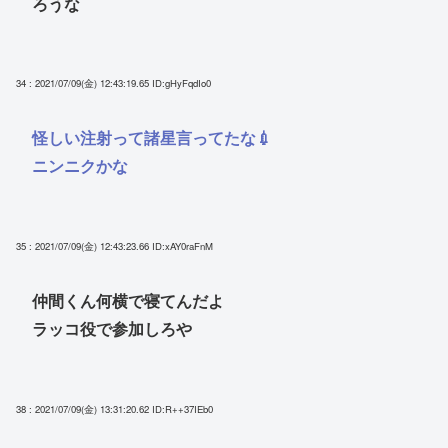
ろうな
34 : 2021/07/09(金) 12:43:19.65
ID:gHyFqdIo0
怪しい注射って諸星言ってたな💉
ニンニクかな
35 : 2021/07/09(金) 12:43:23.66
ID:xAY0raFnM
仲間くん何横で寝てんだよ
ラッコ役で参加しろや
38 : 2021/07/09(金) 13:31:20.62
ID:R++37IEb0