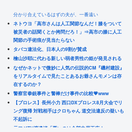
分かり合えているはずの夫が、一番遠い
ネトウヨ「高市さんは人工関節なんだ！膝をついて
被災者の話聞くとか拷問だろ！」⇒高市の膝に人工
関節の手術痕が見当たらない
タバコ違法化、日本人の9割が賛成
檜山沙耶に代わる新しい弱者男性の姫が発見される
なぜかネットで微妙に人気の伝説的CM『磯村建設』
をリアルタイムで見たことあるお爺さんモメンは存
在するのか？
警察官拳銃事件と警棒だけ事件の比較💗www
【プロレス】長州小力 西口DXプロレス8月大会でリ
ング復帰 対戦相手はクロちゃん 道交法違反の疑いも
不起訴に
元フジTV渡邉渚「悪いのは全部中居正広！」