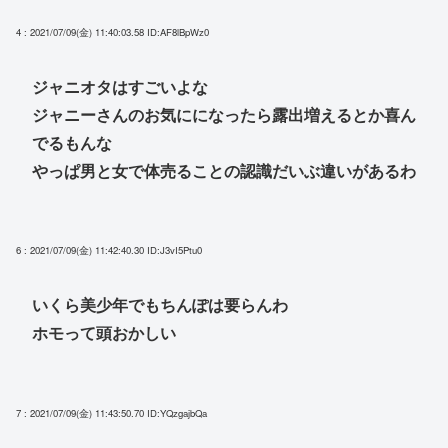
4 : 2021/07/09(金) 11:40:03.58
ID:AF8lBpWz0
ジャニオタはすごいよな
ジャニーさんのお気にになったら露出増えるとか喜ん
でるもんな
やっぱ男と女で体売ることの認識だいぶ違いがあるわ
6 : 2021/07/09(金) 11:42:40.30
ID:J3vI5Ptu0
いくら美少年でもちんぽは要らんわ
ホモって頭おかしい
7 : 2021/07/09(金) 11:43:50.70
ID:YQzgajbQa