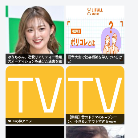
【衝撃】ワンピースアンチの正体、ついに判明して
しまう…
ももち、かつて中居くんに「いいべ」と思われてい
た
美輪明宏さんの戒名、「紫雲院芳心唱永日宏居士」
になる
ゆうちゃみ、恋愛リアリティー番組
旧帝大生で社会福祉を学んでいるけ
のオーディションを受けた過去を激
ど
白「10回くらい落ちてるんです」
Powered by livedoor 相互RSS
【動画】昔のドラマのレ●プシー
NHKの神アニメ
ン、今見るとアウトすぎるwww