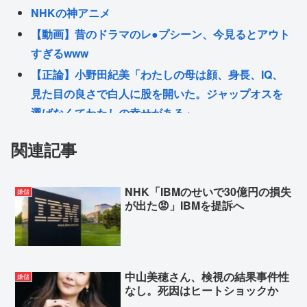
NHKの神アニメ
【動画】昔のドラマのレ●プシーン、今見るとアウト
すぎるwww
【正論】小野田紀美「わたしの母は顔、身長、IQ、
見た目の良さで白人に股を開いた。ジャップオスを
選ばなくてわたしの幸せがある」
Z世代「ジャンポケ斎藤は口封じに被害者殺した方が
関連記事
量刑軽かっただろ💦」←1万いいね❤️
原爆について復習するスレ
NHK「IBMのせいで30億円の損失
嫌儲
れいわ新選組→「いのちの党」に改名
が出た😡」IBMを提訴へ
元祖！バンドリ🎸ちゃん→TV LIVE 2026
Powered by livedoor 相互RSS
中山美穂さん、検視の結果事件性
嫌儲
なし。死因はヒートショックか