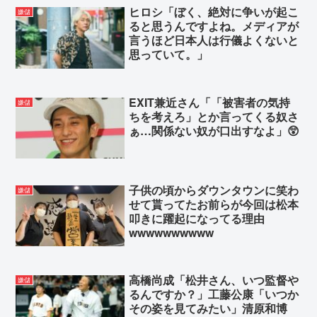
ヒロシ「ぼく、絶対に争いが起こ
嫌儲
ると思うんですよね。メディアが
言うほど日本人は行儀よくないと
思っていて。」
EXIT兼近さん「「被害者の気持
嫌儲
ちを考えろ」とか言ってくる奴さ
ぁ…関係ない奴が口出すなよ」😲
子供の頃からダウンタウンに笑わ
嫌儲
せて貰ってたお前らが今回は松本
叩きに躍起になってる理由
wwwwwwwwww
高橋尚成「松井さん、いつ監督や
嫌儲
るんですか？」工藤公康「いつか
その姿を見てみたい」清原和博