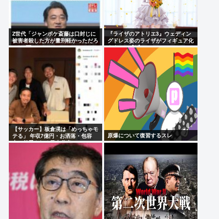
Z世代「ジャンポケ斎藤は口封じに
『ライザのアトリエ3』ウェディン
被害者殺した方が量刑軽かっただろ
グドレス姿のライザがフィギュア化
」←1万いいね❤️
キタ───(ﾟ∀ﾟ)───!!!!!
【サッカー】板倉滉は「めっちゃモ
原爆について復習するスレ
テる」 年収7億円・お洒落・包容
力…超愛される日本代表