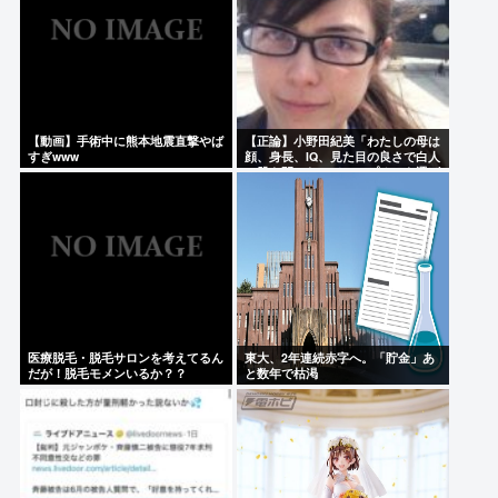
【動画】手術中に熊本地震直撃やば
【正論】小野田紀美「わたしの母は
すぎwww
顔、身長、IQ、見た目の良さで白人
に股を開いた。ジャップオスを選ば
なくてわたしの幸せがある」
医療脱毛・脱毛サロンを考えてるん
東大、2年連続赤字へ。「貯金」あ
だが！脱毛モメンいるか？？
と数年で枯渇