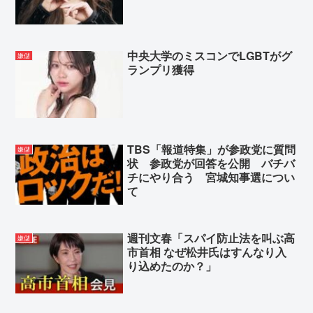
中央大学のミスコンでLGBTがグ
嫌儲
ランプリ獲得
TBS「報道特集」が参政党に質問
嫌儲
状 参政党が回答を公開 バチバ
チにやり合う 宮城知事選につい
て
週刊文春「スパイ防止法を叫ぶ高
嫌儲
市首相 なぜ松井氏はすんなり入
り込めたのか？」