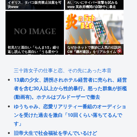
イギリス、タバコ販売禁止法案を可
AI、ついにサイバー攻撃を試みる
決www
www 英政府機関の試験中に暴走
「架空人物になり承認要求」
初見だと面白い「らんま1/2」繰り
なぜかネットで微妙に人気の伝説的
返し読んでも面白い「うる星やつ
CM『磯村建設』をリアルタイムで
ら」いつでも面白い「めぞん一刻」
見たことあるお爺さんモメンは存在
これには高市もにんまり
するのか？
三十路女子の仕事と恋、その先にあった本音
13歳の少女、誘拐されホテル経営者に売られ、経営
者を含む30人以上から性的暴行。怒った群集が折檻
(動画有)。ホテルはブルドーザーで撤去
ゆうちゃみ、恋愛リアリティー番組のオーディショ
ンを受けた過去を激白「10回くらい落ちてるんで
す」
旧帝大生で社会福祉を学んでいるけど