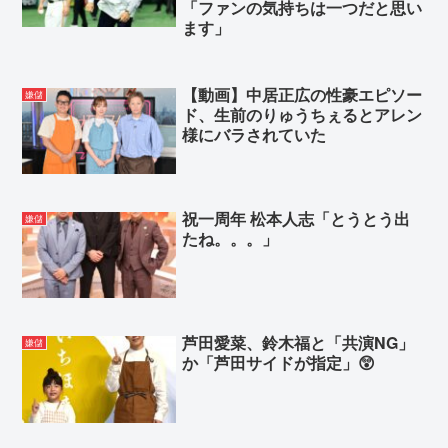
「ファンの気持ちは一つだと思い
ます」
【動画】中居正広の性豪エピソー
嫌儲
ド、生前のりゅうちぇるとアレン
様にバラされていた
祝一周年 松本人志「とうとう出
嫌儲
たね。。。」
芦田愛菜、鈴木福と「共演NG」
嫌儲
か「芦田サイドが指定」😲