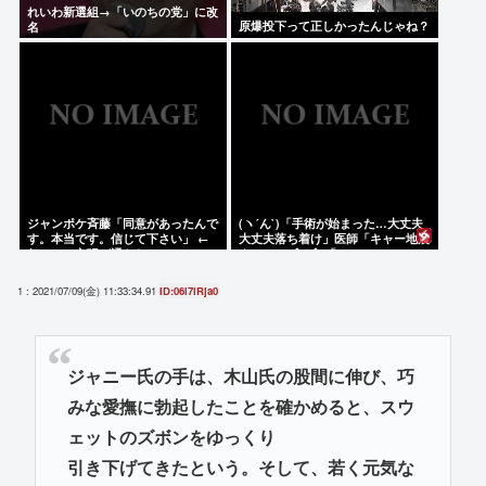
れいわ新選組→「いのちの党」に改
原爆投下って正しかったんじゃね？
名
ジャンポケ斉藤「同意があったんで
(ヽ´ん`)「手術が始まった…大丈夫
す。本当です。信じて下さい」 ←
大丈夫落ち着け」医師「キャー地震
何でこの主張が通らないの？
よー！」(;ﾟんﾟ)「！？」
1 : 2021/07/09(金) 11:33:34.91
ID:06l7lRja0
ジャニー氏の手は、木山氏の股間に伸び、巧
みな愛撫に勃起したことを確かめると、スウ
ェットのズボンをゆっくり
引き下げてきたという。そして、若く元気な