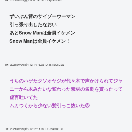
18 : 2021/07/09(金) 12:06:30.30
ID:+pSKwAiEr
ずいぶん昔のサイゾーウーマン
引っ張り出したなおい
あとSnow Manは全員イケメン
Snow Manは全員イケメン！
19 : 2021/07/09(金) 12:14:16.02
ID:as+ECxC2a
うちのハゲたクソオヤジが代々木で声かけられてジャ
ニーから木みたいな変わった素材の名刺を貰ったって
虚言吐いてた
ムカつくから少ない髪引っこ抜いた😠
20 : 2021/07/09(金) 12:16:44.90
ID:Ub3rcB8+0