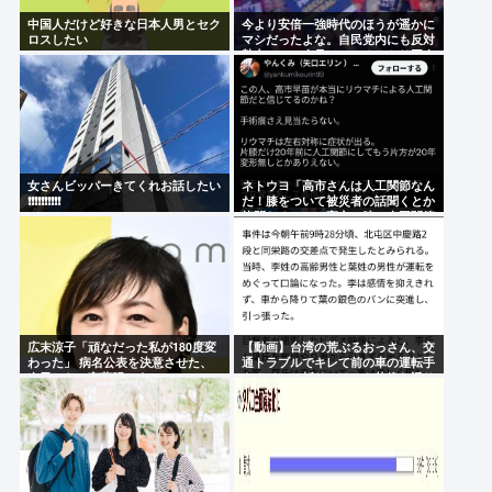
中国人だけど好きな日本人男とセク
今より安倍一強時代のほうが遥かに
ロスしたい
マシだったよな。自民党内にも反対
勢力はいて会見はちゃんとやり国会
にも出席、僅かに常識もあった
女さんビッパーきてくれお話したい
ネトウヨ「高市さんは人工関節なん
❗❗❗❗❗❗❗❗❗❗
だ！膝をついて被災者の話聞くとか
拷問だろ！」⇒高市の膝に人工関節
の手術痕が見当たらない
広末涼子「頑なだった私が180度変
【動画】台湾の荒ぶるおっさん、交
わった」 病名公表を決意させた、
通トラブルでキレて前の車の運転手
次男からの言葉明かす
をナイフで斬りつけるも壮絶な返り
討ちにあう