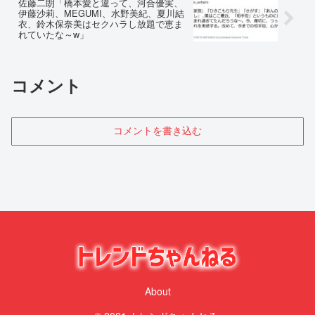
佐藤二朗「橋本愛と違って、河合優実、
伊藤沙莉、MEGUMI、水野美紀、夏川結
衣、鈴木保奈美はセクハラし放題で恵ま
れていたな～w」
コメント
コメントを書き込む
About