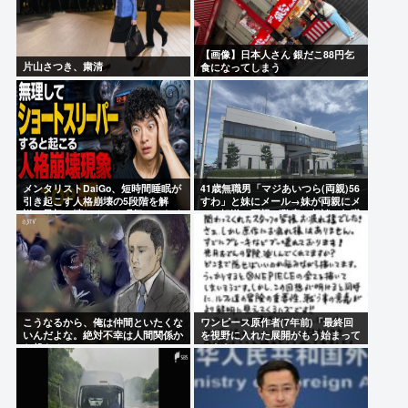
【画像】日本人さん 銀だこ88円乞
片山さつき、粛清
食になってしまう
メンタリストDaiGo、短時間睡眠が
41歳無職男「マジあいつら(両親)56
引き起こす人格崩壊の5段階を解
すわ」と妹にメール→妹が両親にメ
説…最初に壊れるのは眠気ではなく
ール転送→両親が警察に相談→無職
「心の余白」
おじ逮捕
こうなるから、俺は仲間といたくな
ワンピース原作者(7年前)「最終回
いんだよな。絶対不幸は人間関係か
を視野に入れた展開がもう始まって
ら起きる。
います！」