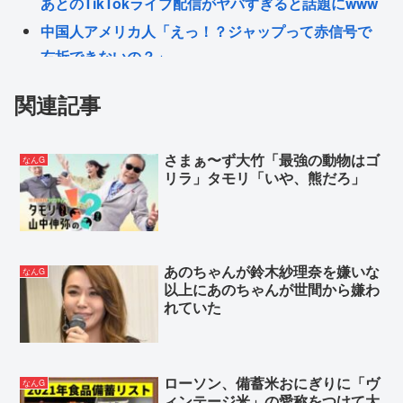
あとのTikTokライブ配信がヤバすぎると話題にwww
中国人アメリカ人「えっ！？ジャップって赤信号で
右折できないの？」
【感動】中居正広「ひそかに被災地支援」か「誰に
関連記事
も知られなくていい」
原爆投下、多分正しいw w w w w w w w w w w w w w
さまぁ〜ず大竹「最強の動物はゴ
w w w w w w w w
なんG
リラ」タモリ「いや、熊だろ」
ダウンタウンの後継者が「千鳥」になるなんて誰が
予想できたんや
広島に比べて長崎の原爆さんって影薄いよな
あのちゃんが鈴木紗理奈を嫌いな
なんG
以上にあのちゃんが世間から嫌わ
Powered by livedoor 相互RSS
れていた
ローソン、備蓄米おにぎりに「ヴ
なんG
ィンテージ米」の愛称をつけて大