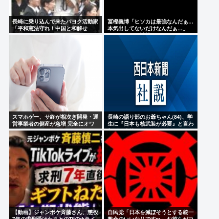
長崎に乗り込んで来たパヨク活動家
冨樫義博「ヒソカは最強なんだぁ…
「平和憲法守れ！中国と和解せ
本気出してないだけなんだぁ…」
よ！」
こいつのこの情熱なんなの？
スマホゲー、サ終が相次ぎ開発・運
長崎の語り部のお爺ちゃん(84)、学
営事業者の倒産が急増 完全にオワ
生に『日本も核武装が必要』と言わ
コンか
れびっくり
【動画】ジャンポケ斉藤さん、懲役
自民党「日本を滅ぼそうとする統一
7年の求刑受けたあとのTikTokライ
教会のいいなりですw」 お前らがコ