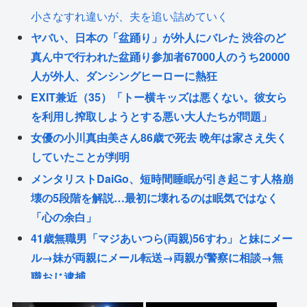
小さなすれ違いが、夫を追い詰めていく
ヤバい、日本の「盆踊り」が外人にバレた 渋谷のど
真ん中で行われた盆踊り参加者67000人のうち20000
人が外人、ダンシングヒーローに熱狂
EXIT兼近（35）「トー横キッズは悪くない。彼女ら
を利用し搾取しようとする悪い大人たちが問題」
女優の小川真由美さん86歳で死去 晩年は家さえ失く
していたことが判明
メンタリストDaiGo、短時間睡眠が引き起こす人格崩
壊の5段階を解説…最初に壊れるのは眠気ではなく
「心の余白」
41歳無職男「マジあいつら(両親)56すわ」と妹にメー
ル→妹が両親にメール転送→両親が警察に相談→無
職おじ逮捕
【画像】たぬき系女優はやっぱええな