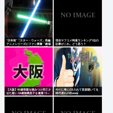
阿波踊りの踊り手のケツを強調して撮影した動画に
徳島っ子ブチギレ
被爆者さん「わしがケロイドになる前はキムタクそ
っくりたったんじゃ」ハードなギャグをかます
中国、熊本の被災地に10トンの支援物資を黙々と輸
“日本発”「スター・ウォーズ」長編
現在ヤフコメ時速ランキング1位の
送。大げさプロパガンダ高市との差見せつける
アニメシリーズにファン興奮「劇場
記事がこれ。どう思う？
版にして欲しい」「艦隊戦も派手で
【画像】TWICE・モモ(30)、またしてもエチエチボ
面白い」
デーを披露www
Powered by livedoor 相互RSS
【大阪】80歳母親を踏みつけ死亡さ
今だに車にCD入れて音楽聴いてる
せた疑い 58歳無職息子を逮捕 13～
時代遅れの奴www
14年前から2人暮らし「介護疲れで
日常的に暴行」 岬町