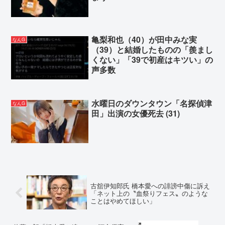
亀梨和也（40）が田中みな実
なんG
（39）と結婚したものの「羨まし
くない」「39で初産はキツい」の
声多数
水曜日のダウンタウン「名探偵津
なんG
田」出演の女優死去 (31)
古舘伊知郎氏 橋本愛への誹謗中傷に訴え
「ネット上の〝血祭りフェス〟のような
ことはやめてほしい」