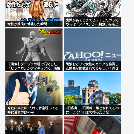
鬼滅があそこまでヒットしたのって
女性が彼氏に蛙化した瞬間
やっぱ「ノイズ」が一切無いからよ
な
【画像】ダーブラの唾で石化した
阿波おどりで女性のカラダを強調し
「ピッコロ」がフィギュア化。価格
た動画が拡散されてるらしい！許せ
は30800円
ないなこれ
今だに車にCD入れて音楽聴いてる
6日広島・9日長崎に落とされてるの
時代遅れの奴www
に、よく15日まで待ったよな