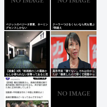
ベジットのベジータ要素、ネーミン
クーラーつけるくらいなら死を選ぶ
グセンスしかない
7割超え
【画像】X民「映画館のこの通路か
高市早苗「寝てない」それは分かっ
らしか得られない栄養ってあると思
たが「徹夜したので辛くて宿題やっ
う」 共感できると話題にwww
てません」って言う奴高市早苗以外
に見たことないのだが