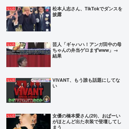
松本人志さん、TikTokでダンスを
なんG
披露
芸人「ギャハハ！アンガ田中の母
なんG
ちゃんの弁当ゲロまずwww」→
結果
VIVANT、もう誰も話題にしてな
なんG
い
女優の橋本愛さん(29)、おぱーい
なんG
がほとんど出た衣装で登壇してし
まう