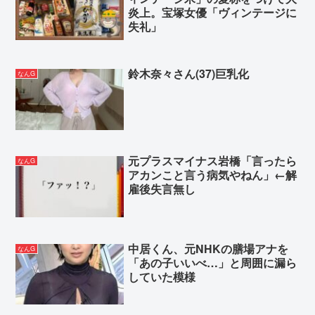
炎上。宝塚女優「ヴィンテージに
失礼」
鈴木奈々さん(37)巨乳化
なんG
元プラスマイナス岩橋「言ったら
なんG
アカンこと言う病気やねん」←解
雇後失言無し
中居くん、元NHKの膳場アナを
なんG
「あの子いいべ…」と周囲に漏ら
していた模様