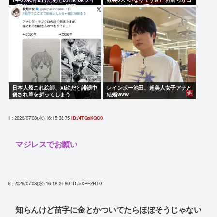
ブ配信がヤバすぎると話題にwww
イツを支持する理由w
日本人艦これ絵師、AI絵だと誹謗中
レインボー池田、超美人女子アナと
傷され筆を折ってしまう
結婚www
1 : 2026/07/08(水) 16:15:38.75
ID:/4TQsKQC0
マジレスでお願い
6 : 2026/07/08(水) 16:18:21.80
ID:/aXPEZRT0
知らんけど苗字に金とかついてたらほぼそうじゃない