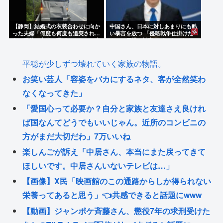
【静岡】結婚式の衣装合わせに向か
中国さん、日本に対しあまりにも酷
った夫婦「何度も何度も追突され…
い暴言を放つ 「侵略戦争仕掛けた
何が目的か本当に理解できない」東
くせに原爆で被害者ビジネスする
名高速で「死の恐怖」約1.7キロの
な」
追突！
平穏が少しずつ壊れていく家族の物語。
お笑い芸人「容姿をバカにするネタ、客が全然笑わ
なくなってきた」
「愛国心って必要か？自分と家族と友達さえ良けれ
ば国なんてどうでもいいじゃん。近所のコンビニの
方がまだ大切だわ」7万いいね
楽しんごが訴え「中居さん、本当にまた戻ってきて
ほしいです。中居さんいないテレビは…」
【画像】X民「映画館のこの通路からしか得られない
栄養ってあると思う」👈共感できると話題にwww
【動画】ジャンポケ斉藤さん、懲役7年の求刑受けた