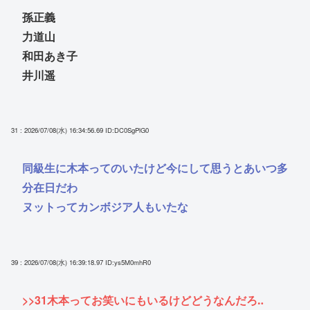
孫正義
力道山
和田あき子
井川遥
31 : 2026/07/08(水) 16:34:56.69
ID:DC0SgPlG0
同級生に木本ってのいたけど今にして思うとあいつ多
分在日だわ
ヌットってカンボジア人もいたな
39 : 2026/07/08(水) 16:39:18.97
ID:ys5M0mhR0
>>31
木本ってお笑いにもいるけどどうなんだろ‥