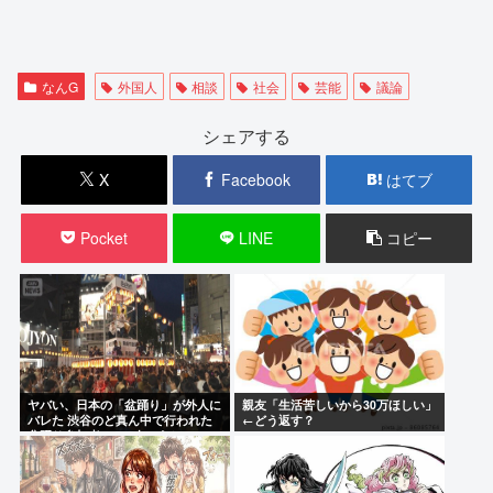
なんG
外国人
相談
社会
芸能
議論
シェアする
X
Facebook
はてブ
Pocket
LINE
コピー
ヤバい、日本の「盆踊り」が外人に
親友「生活苦しいから30万ほしい」
バレた 渋谷のど真ん中で行われた
←どう返す？
盆踊り参加者67000人のうち20000
人が外人、ダンシングヒーローに熱
狂