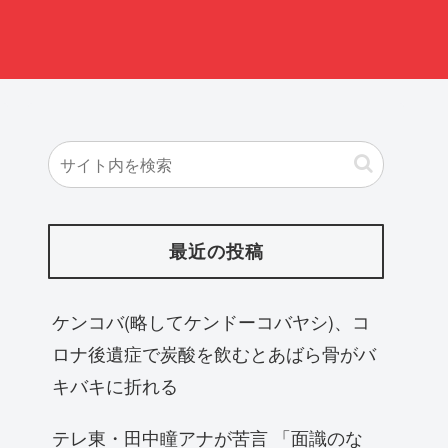
最近の投稿
ケンコバ(略してケンドーコバヤシ)、コ
ロナ後遺症で炭酸を飲むとあばら骨がバ
キバキに折れる
テレ東・田中瞳アナが苦言 「面識のな