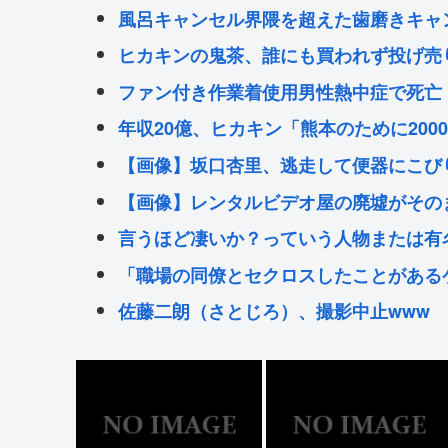
風呂キャンセル界隈を超えた歯磨きキャ
ヒカキンの鬼茶、誰にも買われず投げ売
ファン付き作業着使用男性熱中症で死亡
年収20億、ヒカキン「熊本のために200
【画像】坂口杏里、逃走して便器にこびり
【画像】レンタルビデオ屋の廃墟がその
言うほど凄いか？っていう人物または有
「職場の同僚とセクロスしたことがある
佐藤二朗（さとじろ）、撮影中止www
Powered by livedoor 相互RSS