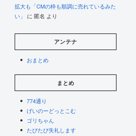
拡大も「CMの枠も順調に売れているみた
い」
に
匿名
より
アンテナ
おまとめ
まとめ
774通り
げいのーどっとこむ
ゴリちゃん
たびたび失礼します