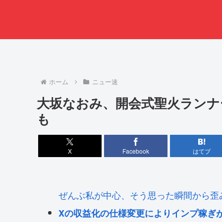
ホーム
ニュー速
大坂なおみ、開会式聖火ランナ
も
X
Facebook
はてブ
ぜんぶ私が中心、そう思った瞬間から歪
Xの収益化の仕様変更によりインプ稼ぎが