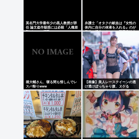
英名門大学最年少の黒人教授が辞
弁護士「オタクの献血は『女性の
任 論文盗作疑惑には必殺「人種差
体内に自分の体液を入れる』のが
別ガー」で反撃
目的。場合によっては不同意性交
罪に当たる」
堀大輔さん、寝る間も惜しんでレ
【画像】美人レースクイーンの透
スバ祭りwww
け透けぽっちゃり腹、ヌケる