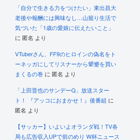
「自分で生きる力をつけたい」東出昌大
老後や報酬には興味なし…山籠り生活で
気づいた「1歳の愛娘に伝えたいこと」
に
匿名
より
VTuberさん、FF9のヒロインの偽名をト
ーネッガにしてリスナーから顰蹙を買い
まくるの巻
に
匿名
より
「上田晋也のサンデーQ」放送スター
ト！ 『アッコにおまかせ！』後番組
に
匿名
より
【サッカー】いよいよオランダ戦！TV各
局も広告収入UPで前のめり W杯ニュース