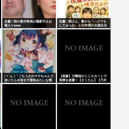
佐藤二朗の新作映画が撮影中止お
佐藤二朗さん、妻から「ハグでも
蔵入りwww
してみっか」と33年間の夫婦生活
で初めて言われる
(ヽ´ん`)「ごちうさのマヤちゃんで
【画像】川﨑桜がミニスカートで
抜いたら水溶き片栗粉みたいな精
美脚を披露！【さくたん】【乃木
液出てきて我ながらビビった」
坂46】