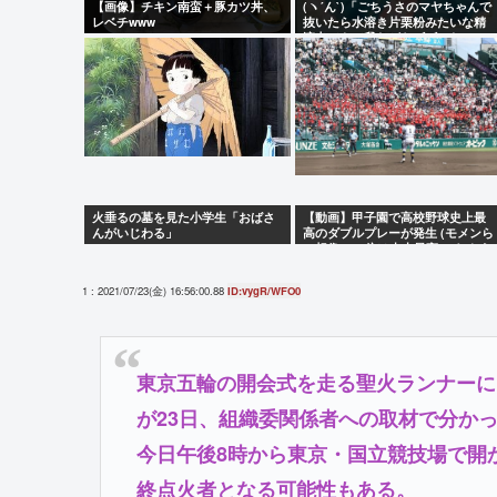
【画像】チキン南蛮＋豚カツ丼、
(ヽ´ん`)「ごちうさのマヤちゃんで
レベチwww
抜いたら水溶き片栗粉みたいな精
液出てきて我ながらビビった」
火垂るの墓を見た小学生「おばさ
【動画】甲子園で高校野球史上最
んがいじわる」
高のダブルプレーが発生 (モメンら
の想像の25倍は史上最高)これもう
プロ野球超えてるだろ…
1 : 2021/07/23(金) 16:56:00.88
ID:vygR/WFO0
東京五輪の開会式を走る聖火ランナーに
が23日、組織委関係者への取材で分か
今日午後8時から東京・国立競技場で開
終点火者となる可能性もある。