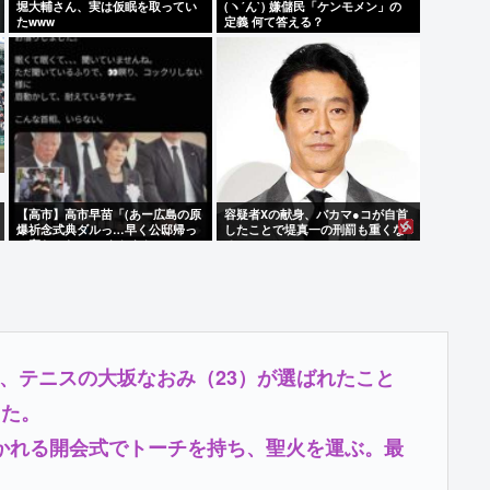
堀大輔さん、実は仮眠を取ってい
(ヽ´ん`) 嫌儲民「ケンモメン」の
たwww
定義 何て答える？
【高市】高市早苗「(あー広島の原
容疑者Xの献身、バカマ●コが自首
爆祈念式典ダルっ…早く公邸帰っ
したことで堤真一の刑罰も重くな
て寝たいわ…)」ウトウト
るwww
、テニスの大坂なおみ（23）が選ばれたこと
った。
かれる開会式でトーチを持ち、聖火を運ぶ。最