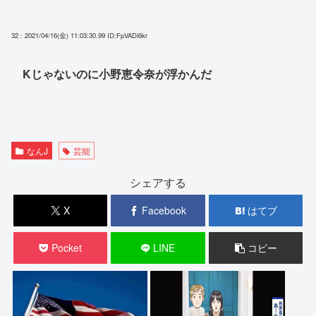
32 : 2021/04/16(金) 11:03:30.99
ID:FpVADi6kr
Kじゃないのに小野恵令奈が浮かんだ
なんJ
芸能
シェアする
X
Facebook
はてブ
Pocket
LINE
コピー