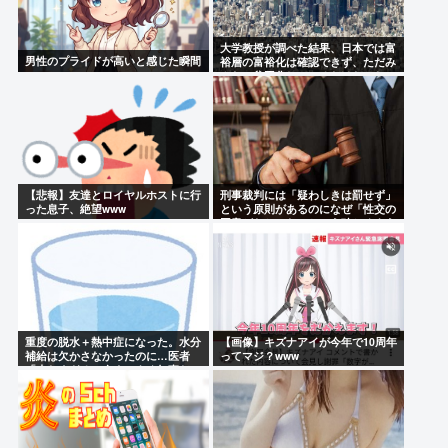
大学教授が調べた結果、日本では富
男性のプライドが高いと感じた瞬間
裕層の富裕化は確認できず、ただみ
んなで貧困化しているだけだった
【悲報】友達とロイヤルホストに行
刑事裁判には「疑わしきは罰せず」
った息子、絶望www
という原則があるのになぜ「性交の
同意がなかった」という確かめよう
が無いもので有罪になるの？
重度の脱水＋熱中症になった。水分
【画像】キズナアイが今年で10周年
補給は欠かさなかったのに…医者
ってマジ？www
「少なすぎる。今までよく無事だっ
たね。若さだね」→衝撃の症状