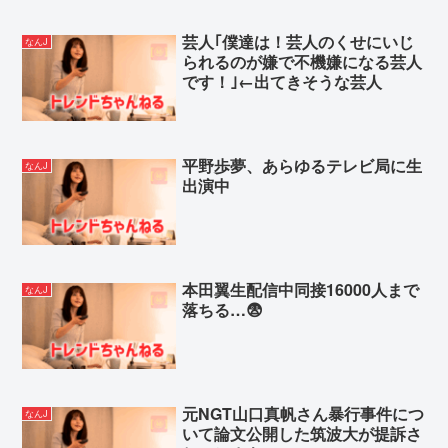
芸人｢僕達は！芸人のくせにいじ
なんJ
られるのが嫌で不機嫌になる芸人
です！｣←出てきそうな芸人
平野歩夢、あらゆるテレビ局に生
なんJ
出演中
本田翼生配信中同接16000人まで
なんJ
落ちる…😨
元NGT山口真帆さん暴行事件につ
なんJ
いて論文公開した筑波大が提訴さ