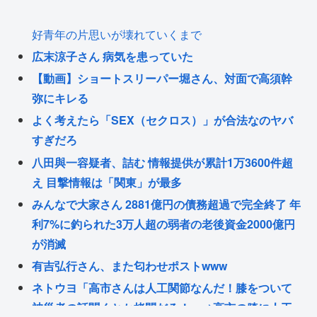
好青年の片思いが壊れていくまで
広末涼子さん 病気を患っていた
【動画】ショートスリーパー堀さん、対面で高須幹
弥にキレる
よく考えたら「SEX（セクロス）」が合法なのヤバ
すぎだろ
八田與一容疑者、詰む 情報提供が累計1万3600件超
え 目撃情報は「関東」が最多
みんなで大家さん 2881億円の債務超過で完全終了 年
利7%に釣られた3万人超の弱者の老後資金2000億円
が消滅
有吉弘行さん、また匂わせポストwww
ネトウヨ「高市さんは人工関節なんだ！膝をついて
被災者の話聞くとか拷問だろ！」⇒高市の膝に人工