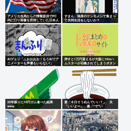
アメリカ当局からの情報提供でPC
すまん、独身のケンモメンで集まっ
内に口り画像を所持していた日本人
て共同生活をしないか？
男を逮捕
AIゲェジ「ふおおおお！もうAIでア
押すと1万円貰えるが大阪に10mハ
ニメーターも声優もいらない!」
ムスターが召喚されてしまうボタン
（版権無視生成物を誇らしげに流
布）
20年振りに10円ガム食べた結果
妻「今日そうめんでいい？」 夫
www
「いいよー」 妻「"で"い
い……？」ﾋﾟｸｯ