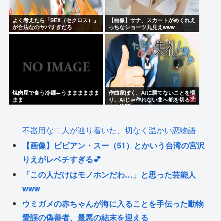
よく考えたら「SEX（セクロス）」
【画像】サナ、スカートがめくれえ
が合法なのヤバすぎだろ
っちなショーツ丸見えwww
焼肉屋で食う冷麺←うまままままま
作曲家ぼく、AIに勝てないことを悟
まま
り、AIじゃ作れない曲へ舵を切るこ
とを決断
不器用な二人が辿り着いた、切なく温かい恋物語
【画像】ビビアン・スー（51）とかいう台湾の宮沢
りえがレベチすぎる💕
「この人だけはモノホンだわ…」と思った芸能人
www
ウミガメの赤ちゃんが海に入ることを手伝った動物
愛誤の偽善者、最悪の結末を迎える