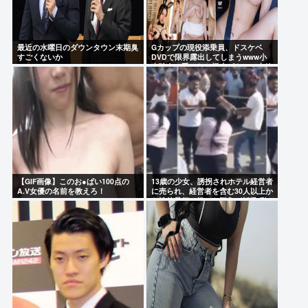
最近の水曜日のダウンタウン末期臭
Gカップの現役添乗員、ドスケベ
すごくないか
DVDで限界露出してしまうwww小
山玲奈、手ぶらや極小ビキニで大放
出！！新作「聖なる山」の動画＆画
像まとめ！
【GIF画像】このお●ぱい100点の
13歳の少女、誘拐されホテル経営者
A.V女優の名前を教えろ！
に売られ、経営者を含む30人以上か
ら性的暴行。怒った群集が折檻(動
画有)。ホテルはブルドーザーで撤
去