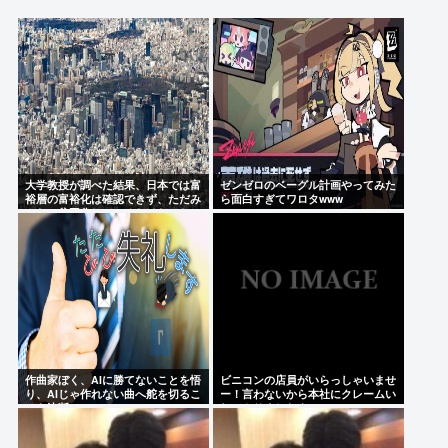
関節の手術痕が見当たらない
タバコ違法化、日本人の9割が賛成
檜山沙耶に代わる新しい弱者男性の姫が発見される
【プロレス】長州小力 西口DXプロレス8月大会でリ
ング復帰 対戦相手はクロちゃん 道交法違反の疑いも
不起訴に
大学教授が調べた結果、日本では富
ゼンゼロのベーグル計画やってみた
裕層の富裕化は確認できず、ただみ
ら面白すぎてワロタwww
んなで貧困化しているだけだった
Powered by livedoor 相互RSS
作曲家ぼく、AIに勝てないことを悟
ビニコンの店員がいらっしゃいませ
り、AIじゃ作れない曲へ舵を切るこ
ー！言わないから本社にクレームい
とを決断
れてやりましたよ！www