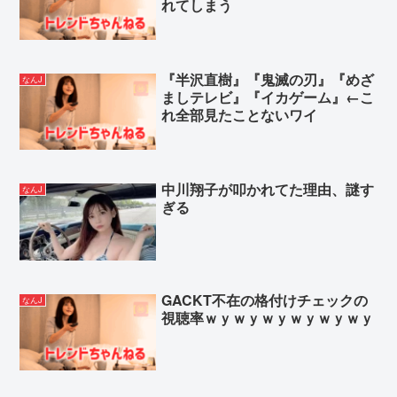
れてしまう
『半沢直樹』『鬼滅の刃』『めざ
なんJ
ましテレビ』『イカゲーム』←こ
れ全部見たことないワイ
中川翔子が叩かれてた理由、謎す
なんJ
ぎる
GACKT不在の格付けチェックの
なんJ
視聴率ｗｙｗｙｗｙｗｙｗｙｗｙ