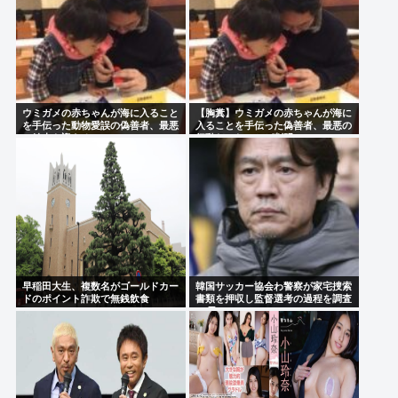
ウミガメの赤ちゃんが海に入ること
【胸糞】ウミガメの赤ちゃんが海に
を手伝った動物愛誤の偽善者、最悪
入ることを手伝った偽善者、最悪の
の結末を迎える
行動だったことが判明
早稲田大生、複数名がゴールドカー
韓国サッカー協会わ警察が家宅捜索
ドのポイント詐欺で無銭飲食
書類を押収し監督選考の過程を調査
<\`皿´>