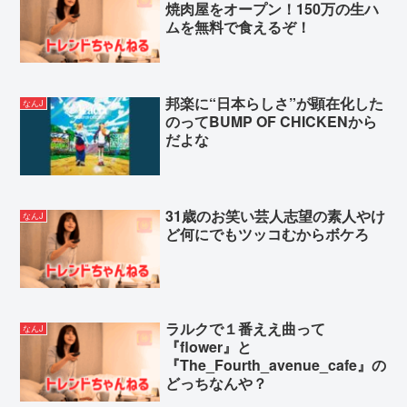
焼肉屋をオープン！150万の生ハ
Powered by livedoor 相互RSS
ムを無料で食えるぞ！
邦楽に“日本らしさ”が顕在化した
なんJ
のってBUMP OF CHICKENから
だよな
31歳のお笑い芸人志望の素人やけ
なんJ
ど何にでもツッコむからボケろ
ラルクで１番ええ曲って
なんJ
『flower』と
『The_Fourth_avenue_cafe』の
どっちなんや？