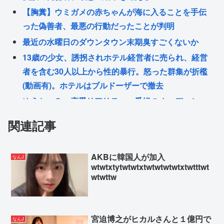
【胸糞】ウミガメの赤ちゃんが海に入ることを手伝
った偽善者、最悪の行動だったことが判明
最近の水曜日のダウンタウン末期臭すごくないか
13歳の少女、誘拐されホテル経営者に売られ、経営
者を含む30人以上から性的暴行。怒った群集が折檻
(動画有)。ホテルはブルドーザーで撤去
ゆうちゃみ、恋愛リアリティー番組のオーディショ
ンを受けた過去を激白「10回くらい落ちてるんで
関連記事
す」
旧帝大生で社会福祉を学んでいるけど
AKBに韓国人が加入
なんJ
NHKの神アニメ
wtwtxtytwtwtxtwtwtwtwtxtwtttwt
【正論】小野田紀美「わたしの母は顔、身長、IQ、
wtwttw
見た目の良さで白人に股を開いた。ジャップオスを
選ばなくてわたしの幸せがある」
宮迫博之がヒカルさんと１億円で
なんJ