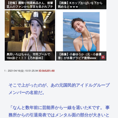
【悲報】霜降り明星粗品さん、後輩
【画像】Kカップお○ぱいを下から
芸人のファンから苦言を呈されブチ
眺めるとｗｗｗ
ギレ発狂…
奥田いろはちゃん、市民プールで
【画像】小倉ゆうか（元・小倉優
18m泳ぐ！！！【乃木坂46】
香）が水着グラビア復帰www
1 : 2021/04/16(金) 10:51:25.94
ID:5o5J51+60
そこで上がったのが、あの元国民的アイドルグループ
メンバーの名前だ。
「なんと数年前に芸能界から一線を退いたKです。 事
務所からの引退発表ではメンタル面の部分が大きいと