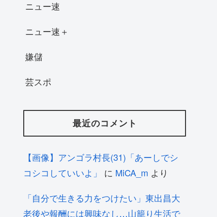
ニュー速
ニュー速＋
嫌儲
芸スポ
最近のコメント
【画像】アンゴラ村長(31)「あーしでシ
コシコしていいよ」
に
MiCA_m
より
「自分で生きる力をつけたい」東出昌大
老後や報酬には興味なし…山籠り生活で