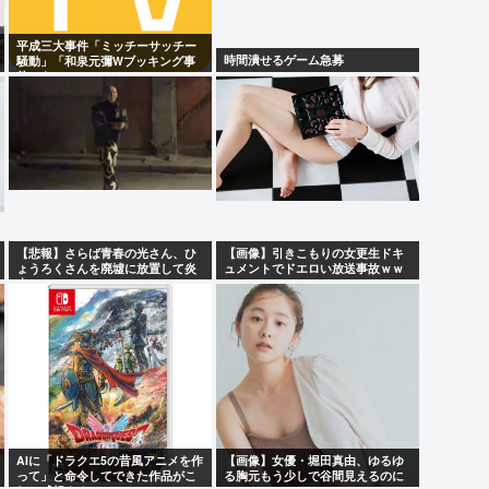
平成三大事件「ミッチーサッチー
時間潰せるゲーム急募
騒動」「和泉元彌Wブッキング事
件」あとひとつは？
【悲報】さらば青春の光さん、ひ
【画像】引きこもりの女更生ドキ
ょうろくさんを廃墟に放置して炎
ュメントでドエロい放送事故ｗｗ
上www
ｗ
AIに「ドラクエ5の昔風アニメを作
【画像】女優・堀田真由、ゆるゆ
って」と命令してできた作品がこ
る胸元もう少しで谷間見えるのに