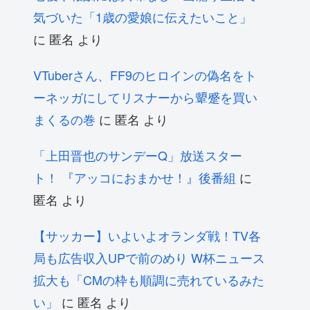
気づいた「1歳の愛娘に伝えたいこと」
に
匿名
より
VTuberさん、FF9のヒロインの偽名をト
ーネッガにしてリスナーから顰蹙を買い
まくるの巻
に
匿名
より
「上田晋也のサンデーQ」放送スター
ト！ 『アッコにおまかせ！』後番組
に
匿名
より
【サッカー】いよいよオランダ戦！TV各
局も広告収入UPで前のめり W杯ニュース
拡大も「CMの枠も順調に売れているみた
い」
に
匿名
より