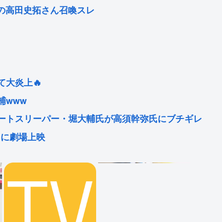
田塾の高田史拓さん召喚スレ
大炎上🔥
捕www
ートスリーパー・堀大輔氏が高須幹弥氏にブチギレ
月に劇場上映
ツを着てライブをしてしまう…これは非常にえちち🥵