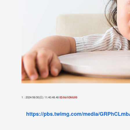
1 : 2024/06/30(日) 11:40:48.48
ID:ho1OhlUi0
https://pbs.twimg.com/media/GRPhCLm