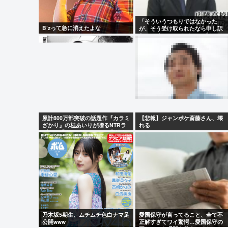
「そういうつもりではなかった
B’zって急に消えたよな
が、そう受け取られたなら申し訳
ない」 なにコレ？ジャップ？？？
累計800万部突破の話題作『カラミ
【悲報】ジャンポケ斎藤さん、壊
ざかり』の桂あいりが贈るNTRラ
れる
ブコメ「グラぱらっ！」、完結ま
でラスト2話！！
乃木坂5期生、ムチムチ色白ナマ足
愛国保守が言ってること、全て不
公開www
正解すぎてワイ驚愕…愛国保守の