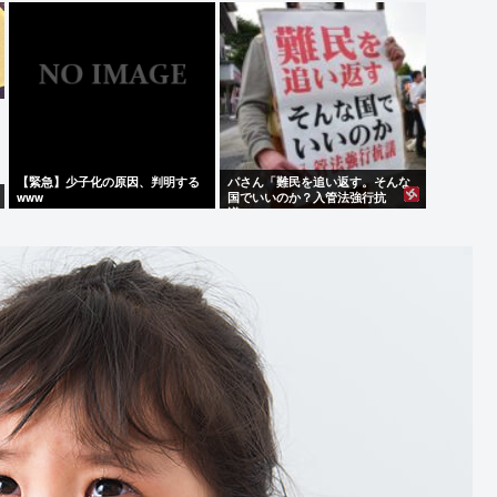
れ、感想よろ
【緊急】少子化の原因、判明する
パさん「難民を追い返す。そんな
www
国でいいのか？入管法強行抗
議！」