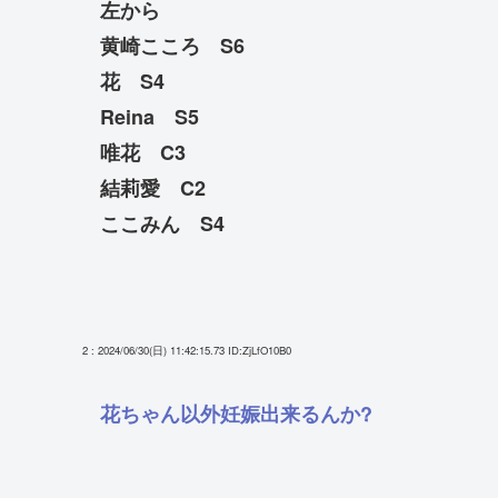
左から
黄崎こころ S6
花 S4
Reina S5
唯花 C3
結莉愛 C2
ここみん S4
2 : 2024/06/30(日) 11:42:15.73
ID:ZjLfO10B0
花ちゃん以外妊娠出来るんか?