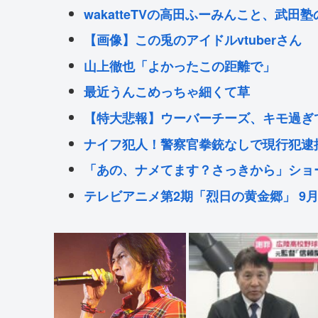
wakatteTVの高田ふーみんこと、武
【画像】この兎のアイドルvtuberさん
山上徹也「よかったこの距離で」
最近うんこめっちゃ細くて草
【特大悲報】ウーバーチーズ、キモ過ぎて
ナイフ犯人！警察官拳銃なしで現行犯逮
「あの、ナメてます？さっきから」ショ
テレビアニメ第2期「烈日の黄金郷」 9
K-POPアイドル、エヴァのプラグスー
Powered by livedoor 相互RSS