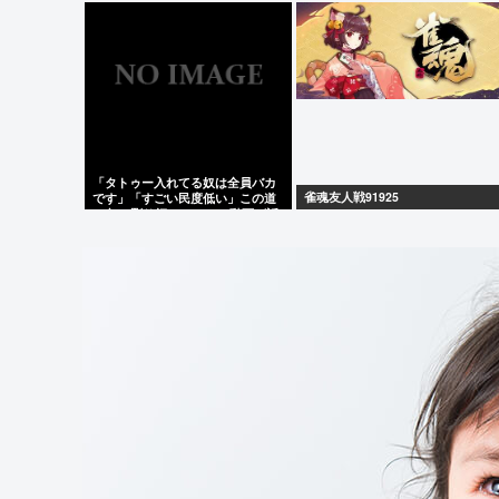
正しかった瞬間を教えてくれ…
「タトゥー入れてる奴は全員バカ
雀魂友人戦91925
です」「すごい民度低い」この道
23年の彫り師YouTuberの動画が話
題