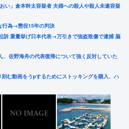
のおい」倉本幹太容疑者 夫婦への殺人や殺人未遂容疑
な行為→懲役15年の判決
起訴 重量挙げ日本代表→万引きで強盗致傷で逮捕 脳
ん、佐野海舟の代表復帰について強く反対していた
り刻む動画をうpするためにストッキングを購入、ハ
「寝たほうが良い」堀大輔「！！」筋トレ器具を破壊
トボトルや段ボールや中華鍋やドラム缶やテレビが
熱… 「緊急で病院に向かい点滴を打ったら楽に」 回