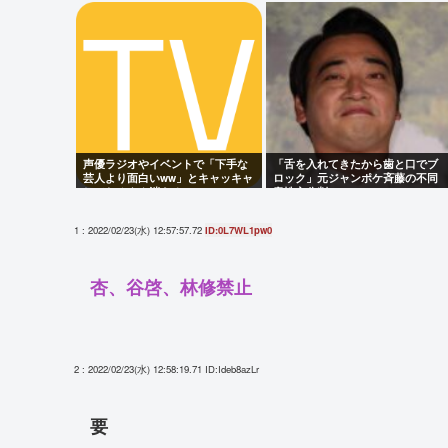
声優ラジオやイベントで「下手な
「舌を入れてきたから歯と口でブ
芸人より面白いww」とキャッキャ
ロック」元ジャンポケ斉藤の不同
してたオタク消える
意性交公判
1 : 2022/02/23(水) 12:57:57.72
ID:0L7WL1pw0
杏、谷啓、林修禁止
2 : 2022/02/23(水) 12:58:19.71
ID:Ideb8azLr
要