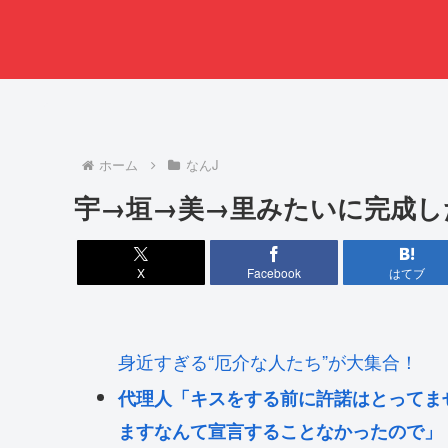
ホーム
なんJ
宇→垣→美→里みたいに完成し
X
Facebook
はてブ
身近すぎる“厄介な人たち”が大集合！
代理人「キスをする前に許諾はとってま
ますなんて宣言することなかったので」