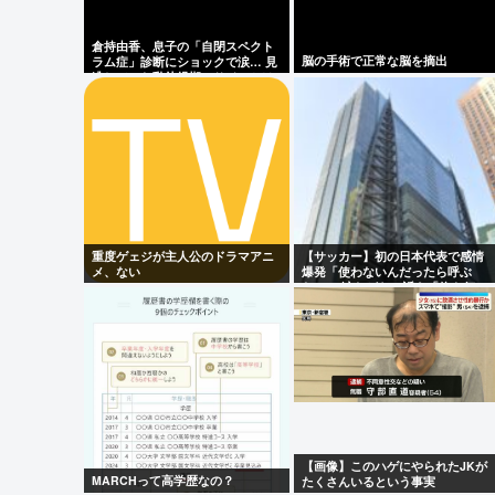
復を報告
倉持由香、息子の「自閉スペクト
脳の手術で正常な脳を摘出
ラム症」診断にショックで涙… 見
一昨日の水曜日のダウンタウン面白かっ
逃していた乳幼児期のサインとは
Powered by livedoor 相互RSS
重度ゲェジが主人公のドラマアニ
【サッカー】初の日本代表で感情
メ、ない
爆発「使わないんだったら呼ぶ
な！」 涙ながらに訴え「俺を何で
選んだんだ？」ストライカーの意
地
【画像】このハゲにやられたJKが
MARCHって高学歴なの？
たくさんいるという事実