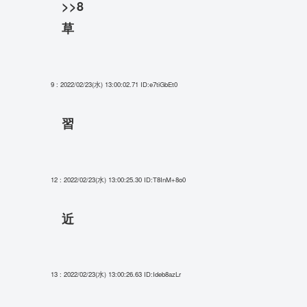
>>8
草
9 : 2022/02/23(水) 13:00:02.71
ID:e7tiGbEt0
習
12 : 2022/02/23(水) 13:00:25.30
ID:T8InM+8o0
近
13 : 2022/02/23(水) 13:00:26.63
ID:Ideb8azLr