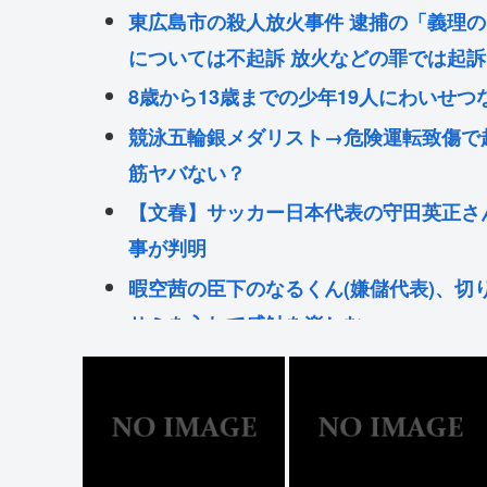
東広島市の殺人放火事件 逮捕の「義理
については不起訴 放火などの罪では起訴
8歳から13歳までの少年19人にわいせつ
競泳五輪銀メダリスト→危険運転致傷で
筋ヤバない？
【文春】サッカー日本代表の守田英正さ
事が判明
暇空茜の臣下のなるくん(嫌儲代表)、切
サミを入れて感触を楽しむ
堀大輔「にこにこ」筋トレ中 コメント
ごみ収集車「あ！燃えるゴミの中にペッ
入ってる！」
へずまりゅう、熊本で被災地支援中に発