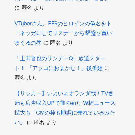
に
匿名
より
VTuberさん、FF9のヒロインの偽名をト
ーネッガにしてリスナーから顰蹙を買い
まくるの巻
に
匿名
より
「上田晋也のサンデーQ」放送スター
ト！ 『アッコにおまかせ！』後番組
に
匿名
より
【サッカー】いよいよオランダ戦！TV各
局も広告収入UPで前のめり W杯ニュース
拡大も「CMの枠も順調に売れているみた
い」
に
匿名
より