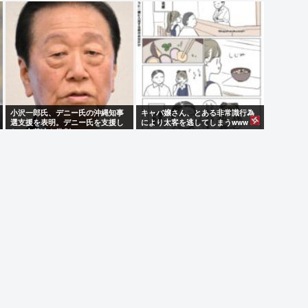
全開www
小沢一郎氏、デニー氏の沖縄知事
キャバ嬢さん、とある非常識行為
選支援を表明。デニー氏を支援し
により太客を逃してしまうwww
ない中革連を批判