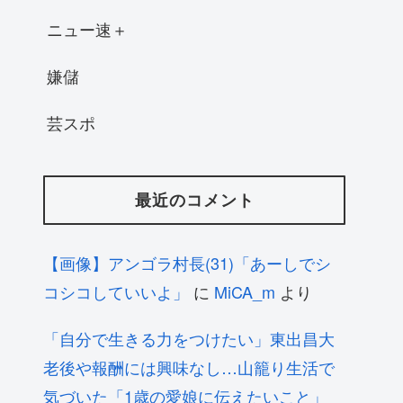
ニュー速＋
嫌儲
芸スポ
最近のコメント
【画像】アンゴラ村長(31)「あーしでシ
コシコしていいよ」
に
MiCA_m
より
「自分で生きる力をつけたい」東出昌大
老後や報酬には興味なし…山籠り生活で
気づいた「1歳の愛娘に伝えたいこと」