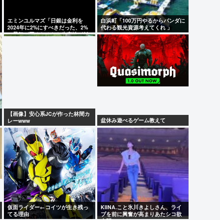
エミンユルマズ「日銀は金利を
白浜町「100万円やるからパンダに
2024年に2%にすべきだった、2%
代わる観光資源考えてくれ 」
た？？
で景気が悪くなるなら生産性が低
い利益が出せない企業、潰れろ
【画像】安心系JCが作った林間カ
盆休み遊べるゲーム教えて
レーwww
仮面ライダー←コイツが生き残っ
KIINA.こと氷川きよしさん、ライ
てる理由
ブを前に興奮が高まりあたシコ欲