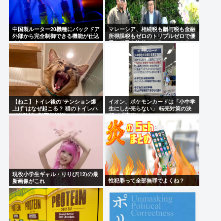
中国製ルーター20機種にバックドア
マレーシア、相続税も贈与税も金融
外部から完全制御できる機能が仕込
所得課税もゼロのトリプルゼロで優
まれていた
秀な移民を海外から集めてしまう…
【ねこ】トイレ後の”テンション爆
イオン、ポケモンカードは「小中学
上げ”はなぜ起こる？ 猫のトイレハ
生にしか売らない」 転売対策の決
イ体験談&獣医師解説
断が「素晴らしい」
現役小学生ギャル・りりぴ(12)の最
性犯罪って全部無罪でよくね？
新画像がこれ