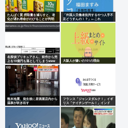
たんぱく質 摂取量を減らすと、老
「外国人労働者批判するやつ人手不
化が遅れ寿命がのびることが判明
足どうすんの！？」←これ
まっちゃん(;ω;)
名探偵プリキュアさん、前作から売
大阪人が嫌いの101の理由
上を10億円も落としてしまうwww
熊本地震、発生後に居酒屋店内から
フランス「ジャンヌダルク！」イギ
温泉が吹き出す
リス「ナイチンゲール！」インド
「マザーテレサ！」日本「…」