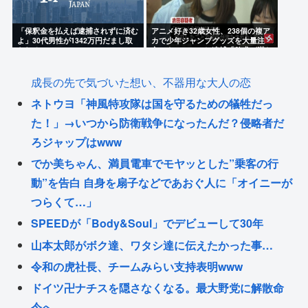
「保釈金を払えば逮捕されずに済む
アニメ好き32歳女性、238個の複ア
よ」30代男性が1342万円だまし取
カで少年ジャンプグッズを大量注
られる
文・キャンセルし逮捕「欲求が満た
された」
成長の先で気づいた想い、不器用な大人の恋
ネトウヨ「神風特攻隊は国を守るための犠牲だっ
た！」→いつから防衛戦争になったんだ？侵略者だ
ろジャップはwww
でか美ちゃん、満員電車でモヤッとした”乗客の行
動”を告白 自身を扇子などであおぐ人に「オイニーが
つらくて…」
SPEEDが「Body&Soul」でデビューして30年
山本太郎がボク達、ワタシ達に伝えたかった事…
令和の虎社長、チームみらい支持表明www
ドイツ卍ナチスを隠さなくなる。最大野党に解散命
令へ