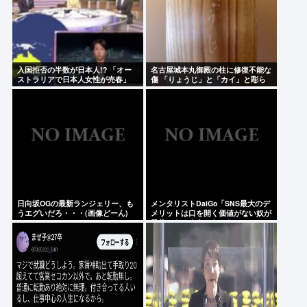
入国拒否の半数が日本人!? 「オー
名古屋城本丸御殿の柱に修復不能な
ストラリアで日本人女性が売春」
傷 「りょうじ」と「カイ」と彫ら
れる
日向坂OGの最新ランジェリー、も
メンタリストDaiGo「SNS最大のデ
うエグいだろ・・・(画像どーん)
メリットは口を開く価値がない奴が
発信できるようになったこと」