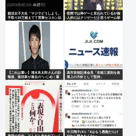
就活女子大生「マジでどうしよう。
世間では神ゲーと言われているが個
手取り20万超えてて営業セコカン以
人的にはクソゲーだと思うゲーム挙
外で転勤無しの会社ない」
げてけwww
【これは重い】清水良太郎さんの訃
高市首相記者会見「非核三原則を政
報後、落語家が過去の“いじめ・暴
策上の方針として堅持」
行被害”を告発
中川翔子(41)「Xはもう愚痴だらけ
表現の自由、どんどん失われていく
だから開きたくない」