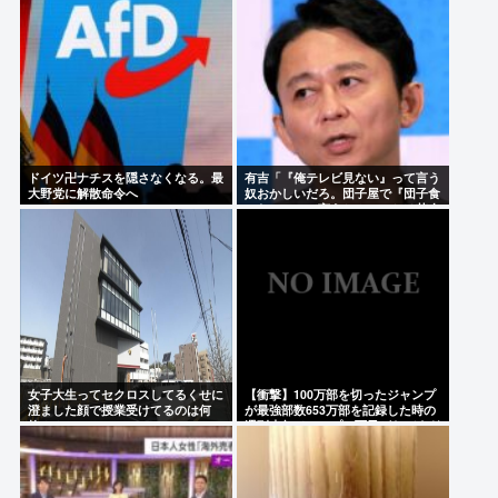
「はえーかわいそう…会社滅茶苦茶やろなぁ」
「ジャニーさんとつかこうへい氏は同じ」 少年隊・
錦織一清が明かすレジェンドの共通点と我流の演出
論
アイドル「歌ってみた」→(ヽ´ん`)「悪口ではないけ
ドイツ卍ナチスを隠さなくなる。最
有吉「『俺テレビ見ない』って言う
ど下手ですね」
大野党に解散命令へ
奴おかしいだろ。団子屋で『団子食
べない』って言うか？こっちは芸人
だぞ」
Powered by livedoor 相互RSS
女子大生ってセクロスしてるくせに
【衝撃】100万部を切ったジャンプ
澄ました顔で授業受けてるのは何
が最強部数653万部を記録した時の
故？？
週刊少年ジャンプの面子がヤバすぎ
る