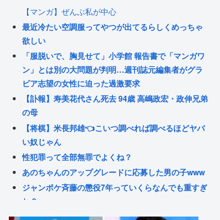
【マンガ】ぜんぶ私が中心
最近冷たい空調服ってやつが出てるらしくめっちゃ
欲しい
「服脱いで、胸見せて」小学館 報告書で「マンガワ
ン」とは別の大問題が判明…週刊誌元編集者がグラ
ビア志望の女性に迫った過激要求
【訃報】寿美花代さん死去 94歳 高嶋政宏・政伸兄弟
の母
【将棋】米長邦雄👈こいつ調べれば調べるほどヤバ
い奴じゃん
性犯罪って全部無罪でよくね？
あのちゃんのアップグレードに応募した男の子www
ジャンポケ斉藤の懲役7年っていくらなんでも重すぎ
ね？
積水ハウス「地面師に55億円騙し取られた…」ワイ