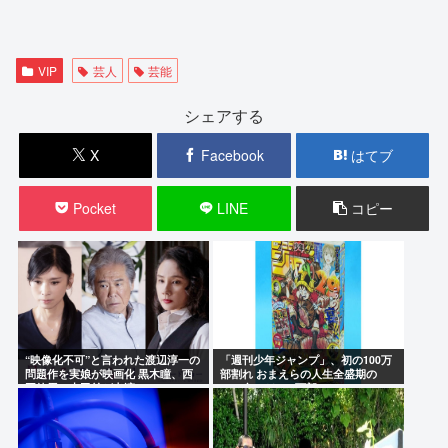
VIP
芸人
芸能
シェアする
X
Facebook
はてブ
Pocket
LINE
コピー
“映像化不可”と言われた渡辺淳一の
「週刊少年ジャンプ」、初の100万
問題作を実娘が映画化 黒木瞳、西
部割れ おまえらの人生全盛期の
岡徳馬、吉田羊が出演
1994年には653万部