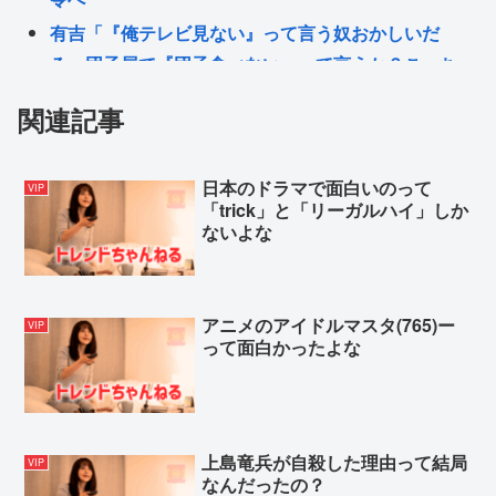
有吉「『俺テレビ見ない』って言う奴おかしいだ
ろ。団子屋で『団子食べない』って言うか？こっち
は芸人だぞ」
関連記事
入国拒否の半数が日本人!? 「オーストラリアで日本
人女性が売春」
日本のドラマで面白いのって
VIP
表現の自由、どんどん失われていく
「trick」と「リーガルハイ」しか
中川翔子(41)「Xはもう愚痴だらけだから開きたくな
ないよな
い」
Powered by livedoor 相互RSS
アニメのアイドルマスタ(765)ー
VIP
って面白かったよな
上島竜兵が自殺した理由って結局
VIP
なんだったの？