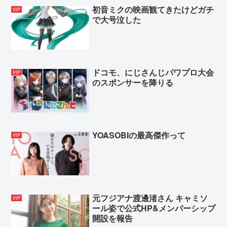
初音ミクの映画観てきたけどガチ
VIP
で大号泣した
ドコモ、にじさんじパワプロ大会
VIP
のスポンサーを降りる
YOASOBIの最高傑作って
VIP
元フジアナ渡邊渚さん キャミソ
VIP
ール姿で公式HP&メンバーシップ
開設を報告