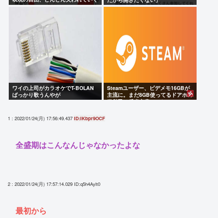
ワイの上司がカラオケでT-BOLAN
Steamユーザー、ビデメモ16GBが
ばっかり歌うんやが
主流に。まだ8GB使ってるドアホの
嫌儲民は反省文書いてね。
1 : 2022/01/24(月) 17:56:49.437
ID:IKbpr9OCF
全盛期はこんなんじゃなかったよな
2 : 2022/01/24(月) 17:57:14.029
ID:q5h4Aylt0
最初から