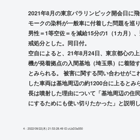
2021年8月の東京パラリンピック開会日
モークの染料が一般車に付着した問題を巡り
男性＝1等空佐＝を減給15分の1（1カ月）
戒処分とした。同日付。
空自によると、21年8月24日、東京都心の
機が発着拠点の入間基地（埼玉県）に着陸
とみられる。 被害に関する問い合わせがこ
した車両は基地周辺の約1200台に上ると
長は噴射した理由について「基地周辺の住
にするためにも使い切りたかった」と説明
4 : 2022/09/22(木) 21:53:28.49
ID:zLbD3a550