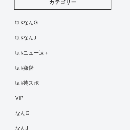
カテゴリー
talkなんG
talkなんJ
talkニュー速＋
talk嫌儲
talk芸スポ
VIP
なんG
なんJ