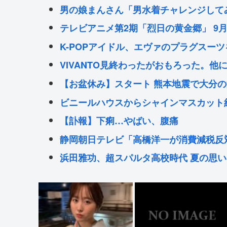
男の娘まんさん「男水着チャレンジして
テレビアニメ第2期「烈日の黄金郷」 9
K-POPアイドル、エヴァのプラグスー
VIVANTO見終わったがおもろった。
【お盆休み】スタート 熊本地震で大分の
ビニールハウスからシャインマスカット約
【訃報】下痢…やばい、腹痛
静岡朝日テレビ「高橋洋一が消費減税反
浜田雅功、超スパルタ高校時代 夏の思
Powered by livedoor 相互RSS