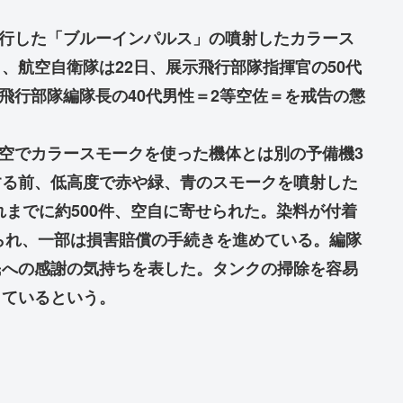
に飛行した「ブルーインパルス」の噴射したカラース
、航空自衛隊は22日、展示飛行部隊指揮官の50代
、飛行部隊編隊長の40代男性＝2等空佐＝を戒告の懲
上空でカラースモークを使った機体とは別の予備機3
する前、低高度で赤や緑、青のスモークを噴射した
れまでに約500件、空自に寄せられた。染料が付着
みられ、一部は損害賠償の手続きを進めている。編隊
民への感謝の気持ちを表した。タンクの掃除を容易
しているという。