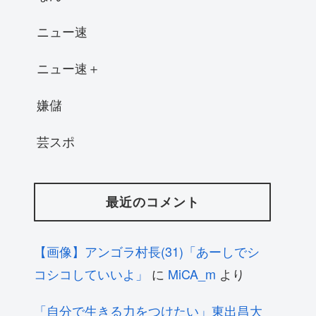
ニュー速
ニュー速＋
嫌儲
芸スポ
最近のコメント
【画像】アンゴラ村長(31)「あーしでシ
コシコしていいよ」
に
MiCA_m
より
「自分で生きる力をつけたい」東出昌大