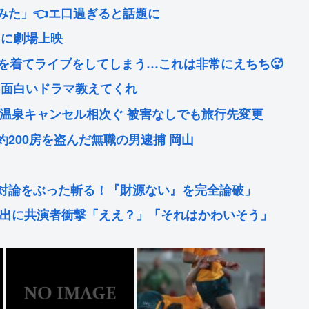
みた」👈エ口過ぎると話題に
月に劇場上映
ツを着てライブをしてしまう…これは非常にえちち🥵
他に面白いドラマ教えてくれ
温泉キャンセル相次ぐ 被害なしでも旅行先変更
200房を盗んだ無職の男逮捕 岡山
対論をぶった斬る！『財源ない』を完全論破」
い出に共演者衝撃「ええ？」「それはかわいそう」