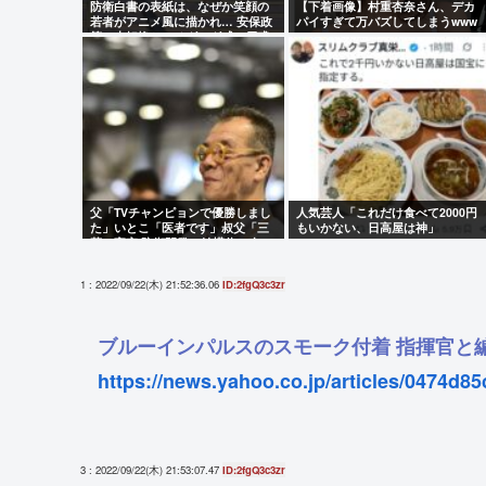
防衛白書の表紙は、なぜか笑顔の
【下着画像】村重杏奈さん、デカ
若者がアニメ風に描かれ… 安保政
パイすぎて万バズしてしまうwww
策の大転換とのチグハグ感に戸惑
いの声
父「TVチャンピョンで優勝しまし
人気芸人「これだけ食べて2000円
た」いとこ「医者です」叔父「三
もいかない、日高屋は神」
菱の宇宙/防衛開発の結構偉い人で
す」
1 : 2022/09/22(木) 21:52:36.06
ID:2fgQ3c3zr
ブルーインパルスのスモーク付着 指揮官と
https://news.yahoo.co.jp/articles/0474d8
3 : 2022/09/22(木) 21:53:07.47
ID:2fgQ3c3zr