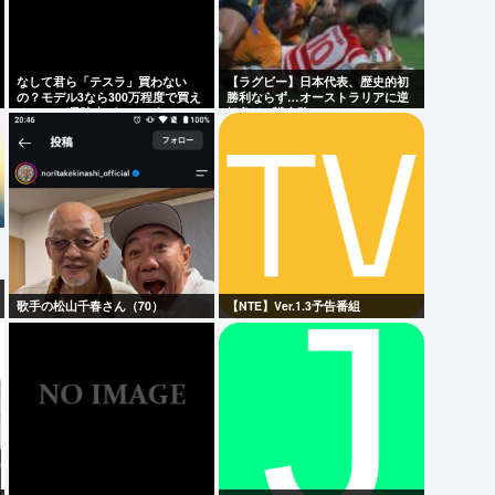
なして君ら「テスラ」買わない
【ラグビー】日本代表、歴史的初
の？モデル3なら300万程度で買え
勝利ならず…オーストラリアに逆
る.コスパ最強車がここにあるのに
転負け 8戦全敗
歌手の松山千春さん（70）
【NTE】Ver.1.3予告番組