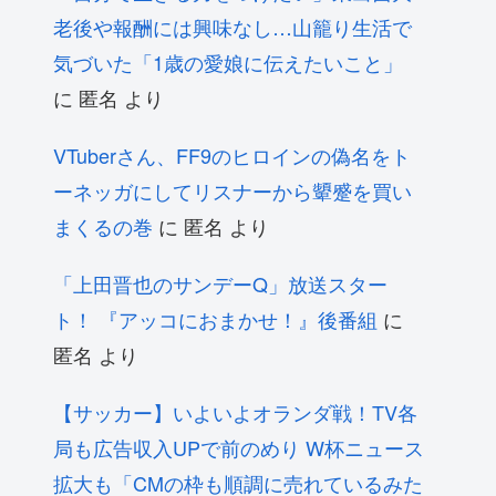
老後や報酬には興味なし…山籠り生活で
気づいた「1歳の愛娘に伝えたいこと」
に
匿名
より
VTuberさん、FF9のヒロインの偽名をト
ーネッガにしてリスナーから顰蹙を買い
まくるの巻
に
匿名
より
「上田晋也のサンデーQ」放送スター
ト！ 『アッコにおまかせ！』後番組
に
匿名
より
【サッカー】いよいよオランダ戦！TV各
局も広告収入UPで前のめり W杯ニュース
拡大も「CMの枠も順調に売れているみた