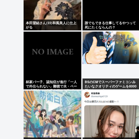
本田望結さん(22)和風美人に仕上
誰でもできる仕事してるやつって
がる
死にたくならんの？
林家パー子、認知症が進行「一人
BSのCMでスーパーファミコンみ
で外出られない」難聴で夫・ペー
たいなクオリティのゲームを8000
と「筆談」…自宅全焼から約1年
円ぐらいで売ってるでしょ