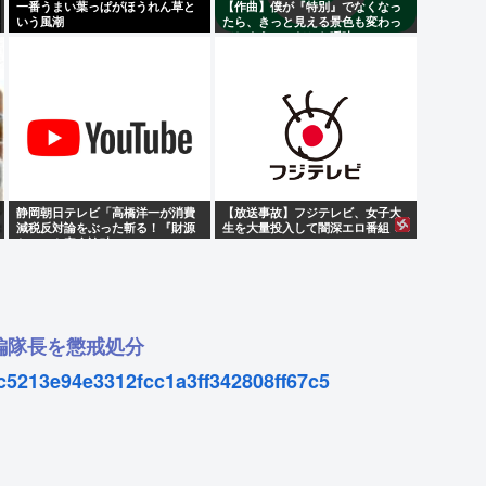
一番うまい葉っぱがほうれん草と
【作曲】僕が『特別』でなくなっ
いう風潮
たら、きっと見える景色も変わっ
てしまう。⋯だから曖昧でいい。
どうか、白黒ハッキリさせないで
静岡朝日テレビ「高橋洋一が消費
【放送事故】フジテレビ、女子大
減税反対論をぶった斬る！『財源
生を大量投入して闇深エロ番組
ない』を完全論破」
www
編隊長を懲戒処分
5c5213e94e3312fcc1a3ff342808ff67c5