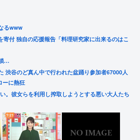
なるwww
円を寄付 独自の応援報告「料理研究家に出来るのはこ
鎖…
 渋谷のど真ん中で行われた盆踊り参加者67000人
ローに熱狂
くない。彼女らを利用し搾取しようとする悪い大人たち
は家さえ失くしていたことが判明
き起こす人格崩壊の5段階を解説…最初に壊れるのは眠