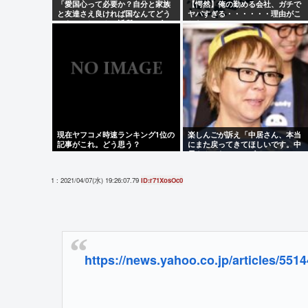
「愛国心って必要か？自分と家族
【愕然】俺の勤める会社、ガチで
と友達さえ良ければ国なんてどう
ヤバすぎる・・・・・・理由がこ
でもいいじゃん。近所のコンビニ
ちら・・・・・・
の方がまだ大切だわ」7万いいね
現在ヤフコメ時速ランキング1位の
楽しんごが訴え「中居さん、本当
記事がこれ。どう思う？
にまた戻ってきてほしいです。中
居さんいないテレビは…」
1 : 2021/04/07(水) 19:26:07.79
ID:r71XosOc0
https://news.yahoo.co.jp/articles/5