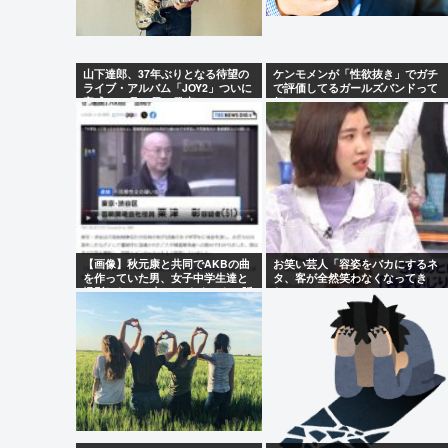
【画像】たぬき系女優はやっぱええな
山下達郎、37年ぶりとなる待望の
ケンモメンが「性欲抜き」でガチ
Powered by livedoor 相互RSS
ライブ・アルバム「JOY2」ついに
で評価してるガールズバンドって
完成、10月14日に発売
何？
【画像】秋元康と共同でAKBの曲
お笑い芸人「容姿をバカにするネ
を作っていた男、女子中学生達と
タ、客が全然笑わなくなってき
撮影した1700点のAVをネットで販
た」
売していたwww