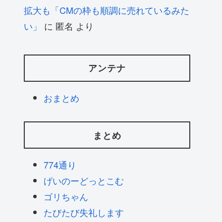
拡大も「CMの枠も順調に売れているみた
い」
に
匿名
より
アンテナ
おまとめ
まとめ
774通り
げいのーどっとこむ
ゴリちゃん
たびたび失礼します