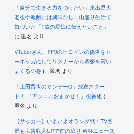
「自分で生きる力をつけたい」東出昌大
老後や報酬には興味なし…山籠り生活で
気づいた「1歳の愛娘に伝えたいこと」
に
匿名
より
VTuberさん、FF9のヒロインの偽名をト
ーネッガにしてリスナーから顰蹙を買い
まくるの巻
に
匿名
より
「上田晋也のサンデーQ」放送スター
ト！ 『アッコにおまかせ！』後番組
に
匿名
より
【サッカー】いよいよオランダ戦！TV各
局も広告収入UPで前のめり W杯ニュース