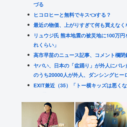
づる
ヒコロヒーと無料でキス👈する？
最近の物価、上がりすぎて何も買えなく
リュウジ氏 熊本地震の被災地に100万
れくらい」
高市早苗のニュース記事、コメント欄閉
ヤバい、日本の「盆踊り」が外人にバレた
のうち20000人が外人、ダンシングヒー
EXIT兼近（35）「トー横キッズは悪
が問題」
女優の小川真由美さん86歳で死去 晩年
メンタリストDaiGo、短時間睡眠が引
気ではなく「心の余白」