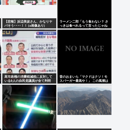
【悲報】浜辺美波さん、かなりヤ
ラーメン二郎「もう食わない？ さ
バそう････！！ (※画像あり)
っきは食べれるって言ったじゃね
ーか！」（ヽ´ん`）「」 反論でき
る？
高市政権の消費税減税に反対して
昔のおまいら「マクドはクソ！モ
いる9人の自民党議員が全て判明
スバーガー最高や！」 この風潮は
www
もう無くなった？