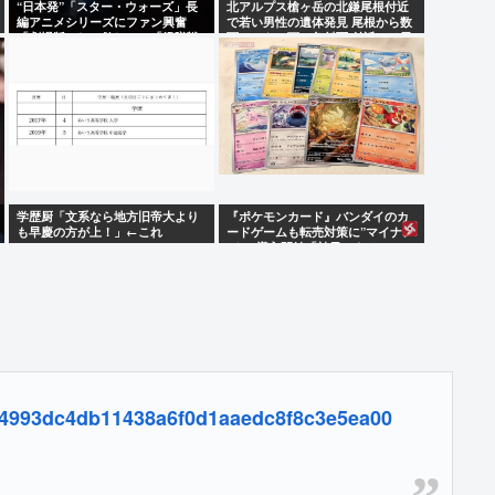
“日本発”「スター・ウォーズ」長
北アルプス槍ヶ岳の北鎌尾根付近
編アニメシリーズにファン興奮
で若い男性の遺体発見 尾根から数
「劇場版にして欲しい」「艦隊戦
百メートル下の急斜面 付近では男
も派手で面白い」
子大学生の行方がわからず
学歴厨「文系なら地方旧帝大より
『ポケモンカード』バンダイのカ
も早慶の方が上！」←これ
ードゲームも転売対策に”マイナン
バー”導入開始「効果テキメン」
5144993dc4db11438a6f0d1aaedc8f8c3e5ea00