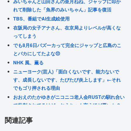
みいちゃんと山田さんの亜月ねね、ジャップに叩か
れて削除した「魚界のみいちゃん」記事を復活
TBS、番組でAI生成絵使用
在阪局の女子アナさん、在京局よりレベルが高くな
ってしまう
でも8月6日バズーカって完全にジャップと広島のこ
とバカにしてたよな😔
NHK 風、薫る
ニューヨーク(芸人)「面白くないです、能力ないで
す、成長しないです、たびたび炎上します」←それ
でもゴリ押される理由
おおえのたかゆきがニコニコ老人会RUSTの馴れ合い
で批判されてるけど、おえちゃん言うほど悪いか？
檜山沙耶（おさや）、妊娠。「いつも応援してくだ
関連記事
さる皆さまに感謝💕」