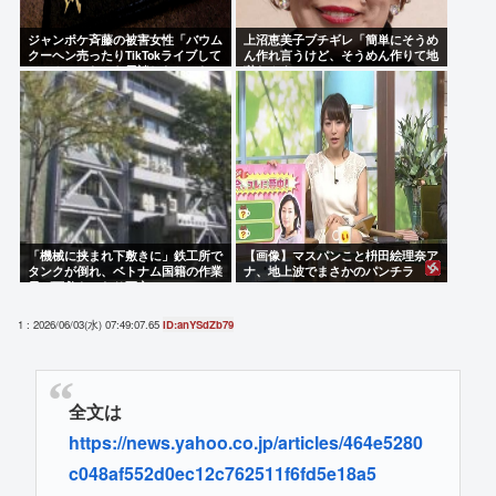
ジャンポケ斉藤の被害女性「バウム
上沼恵美子ブチギレ「簡単にそうめ
クーヘン売ったりTikTokライブして
ん作れ言うけど、そうめん作りて地
てムカついたから示談しなかった」
獄なんよ 」
「機械に挟まれ下敷きに」鉄工所で
【画像】マスパンこと枡田絵理奈ア
タンクが倒れ、ベトナム国籍の作業
ナ、地上波でまさかのパンチラ
員が下敷きになり死亡
1 : 2026/06/03(水) 07:49:07.65
ID:anYSdZb79
全文は
https://news.yahoo.co.jp/articles/464e5280
c048af552d0ec12c762511f6fd5e18a5