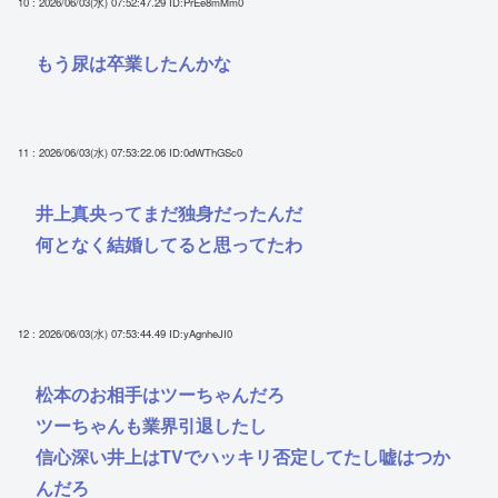
10 : 2026/06/03(水) 07:52:47.29
ID:PrEe8mMm0
もう尿は卒業したんかな
11 : 2026/06/03(水) 07:53:22.06
ID:0dWThGSc0
井上真央ってまだ独身だったんだ
何となく結婚してると思ってたわ
12 : 2026/06/03(水) 07:53:44.49
ID:yAgnheJI0
松本のお相手はツーちゃんだろ
ツーちゃんも業界引退したし
信心深い井上はTVでハッキリ否定してたし嘘はつか
んだろ