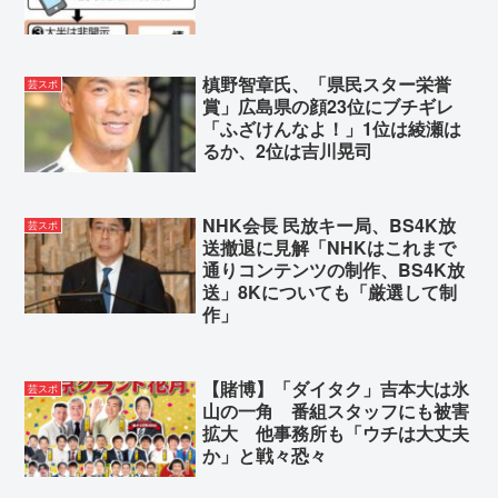
槙野智章氏、「県民スター栄誉
芸スポ
賞」広島県の顔23位にブチギレ
「ふざけんなよ！」1位は綾瀬は
るか、2位は吉川晃司
NHK会長 民放キー局、BS4K放
芸スポ
送撤退に見解「NHKはこれまで
通りコンテンツの制作、BS4K放
送」8Kについても「厳選して制
作」
【賭博】「ダイタク」吉本大は氷
芸スポ
山の一角 番組スタッフにも被害
拡大 他事務所も「ウチは大丈夫
か」と戦々恐々