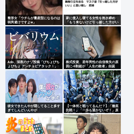
整形女「ウチらが量産型になるのは
家に侵入し寝てる女性を抱き締め
弱男避けですよw」
「もう来ないけど引っ越した方がい
い」と言って立ち去る男が発生
Ado、深夜のナゾ投稿「びちょびち
株式投資、若年男性の自信喪失の原
ょびちょ アンチョビアタック！」
因に-6割超が「人生の敗者」自認
SNSに反響広がる
彼女できたんやが隠してること多す
【一体何と戦ってるんだ？】「徹底
ぎてしんどいんやが
抗戦！」「一歩も退かないぞ！」原
爆公園の前の極左を機動隊が排除