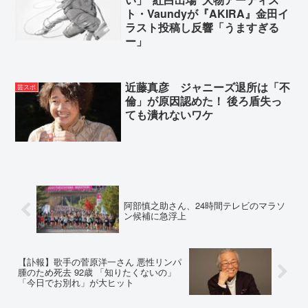
ト・Vaundyが『AKIRA』金田イ
ラスト投稿し反響「うますぎる
ー」
近藤真彦 ジャニーズ退所は「不
芸スポ
倫」が原因認めた！ 後ろ盾失っ
ても潰れないワケ
阿部慎之助さん、24時間テレビのマラソ
ン候補に急浮上
【訃報】歌手の菅原洋一さん 悪性リンパ
腫のため死去 92歳 「知りたくないの」
「今日でお別れ」が大ヒット