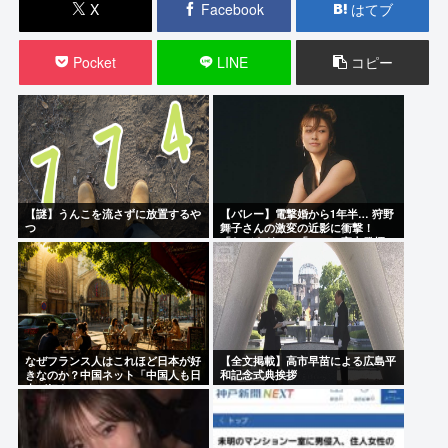
X
Facebook
はてブ
Pocket
LINE
コピー
【謎】うんこを流さずに放置するや
【バレー】電撃婚から1年半… 狩野
つ
舞子さんの激変の近影に衝撃！
「ヤバすぎ！」「ついに実力発揮」
「美しい」
なぜフランス人はこれほど日本が好
【全文掲載】高市早苗による広島平
きなのか？中国ネット「中国人も日
和記念式典挨拶
本が好き」