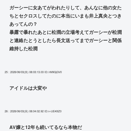
ガーシーに女あてがわれたりして、あんなに他の女た
ちとセクロスしてたのに本当にいまも井上真央とつき
あってんの？
暴露で暴れたあとに松潤の立場考えてガーシーが松潤
と連絡たとうとしたら長文送ってまでガーシーと関係
維持した松潤
25 : 2026/06/03(水) 08:03:13.03
ID:/rM9GjGV0
アイドルは大変や
26 : 2026/06/03(水) 08:04:02.92
ID:r+UE40lZ0
AV嬢と12年も続いてるなら本物だ