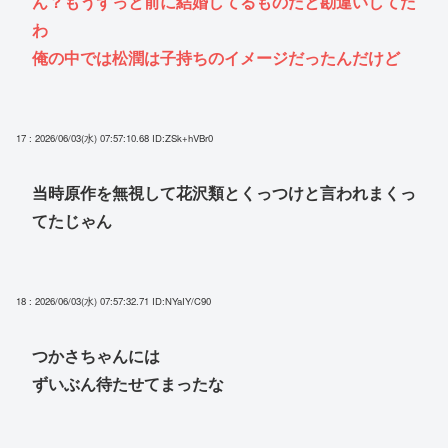
ん？もうずっと前に結婚してるものだと勘違いしてた
わ
俺の中では松潤は子持ちのイメージだったんだけど
17 : 2026/06/03(水) 07:57:10.68
ID:ZSk+hVBr0
当時原作を無視して花沢類とくっつけと言われまくっ
てたじゃん
18 : 2026/06/03(水) 07:57:32.71
ID:NYaIY/C90
つかさちゃんには
ずいぶん待たせてまったな