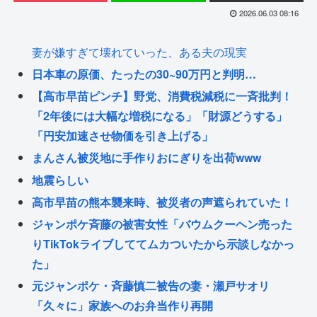
2026.06.03 08:16
妻が嫌すぎて壊れていった、ある夫の現実
日本車の原価、たったの30~90万円と判明…
【高市早苗ピンチ】野党、消費税減税に一斉批判！
「2年後には大幅な増税になる」「財源どうする」
「円安加速させ物価を引き上げる」
まんさん被災地に手作りおにぎりを出荷www
地震らしい
高市早苗の熊本襲来時、被災者の声遮られていた！
ジャンポケ斉藤の被害女性「バウムクーヘン売った
りTikTokライブしててムカついたから示談しなかっ
た」
元ジャンポケ・斉藤慎二被告の妻・瀬戸サオリ
「久々に」家族へのお弁当作り再開