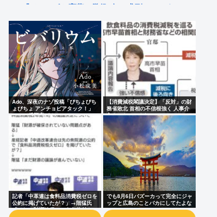
『ジャンポケ斉藤、懲役7年の求刑』👈これwww
ジャンポケ斉藤慎二の妻・瀬戸サオリ、小1の息子の
ためにお弁当をつくる🍱誰もが憧れるセレブ芸能一
家🤗
フジテレビ「台湾軍がアメリカから購入した新型主
力戦車エイブラムスを使って訓練してます！」 一方
ロシアでは…
Ado、深夜のナゾ投稿「びちょびち
【消費減税閣議決定】「反対」の財
ょびちょ アンチョビアタック！」
務省敗北 首相の不信根強く 人事介
SNSに反響広がる
入をちらつかされ…
Powered by livedoor 相互RSS
記者「中革連は食料品消費税ゼロを
でも8月6日バズーカって完全にジャ
公約に掲げていたが？」→階猛氏
ップと広島のことバカにしてたよな
「それは財源確保という条件付き」