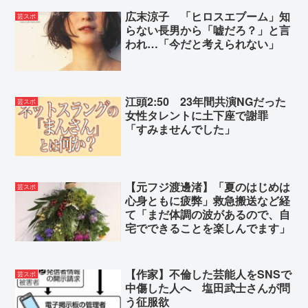
竹田恒泰さん、小学生相手に皇位継承についての講
広末涼子 「ヒロスエブーム」知
芸スポ
義をするも論理的思考ができなくなってしまい失敗
らない長男から「嘘だろ？」と言
NHK職員、出演者から「性被害」を受けてPTSD休
われ…「今だと考えられない」
職。なのに復職時の希望すら3年間無視され、加害者
は今も普通に生活
江頭2:50 23年間共演NGだった
芸スポ
女性タレントに土下座で謝罪
Powered by livedoor 相互RSS
「すみませんでした」
【元フジ渡邊渚】「夏のはじめは
芸スポ
心身ともに疲弊」救急搬送など経
て「まだ体調の波があるので、自
宅でできることを楽しんでます」
【作家】不倫した芸能人をSNSで
芸スポ
中傷した人へ 塩田武士さんが問
う征服欲