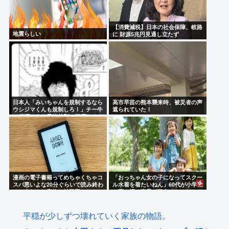
【消費減税】日本の社会保障、岐路
地震らしい
に 財源5兆円見通し立たず
日本人「みいちゃんを規制するなら
高市早苗の熊本襲来時、被災者の声
ウシジマくんも規制しろ！」チー牛
遮られていた！
の起源であり男性差別の根源たるウ
シジマを許すな！！！
漫画の電子書籍ってめちゃくちゃコ
「おっちゃん女の子になってスクー
スパ悪いよな20分ぐらいで読み終わ
ル水着を着たいねん」60代が小学生
るし売れんし実物と値段変わらんし
に夢を語る事案が発生
なんなのこれ
平穏が少しずつ壊れていく家族の物語。