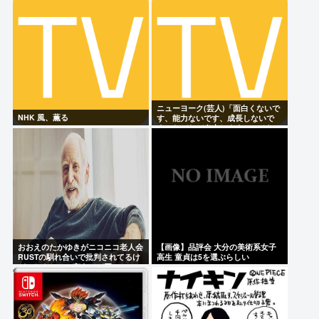
ニューヨーク(芸人)「面白くないで
NHK 風、薫る
す、能力ないです、成長しないで
す、たびたび炎上します」←それで
もゴリ押される理由
おおえのたかゆきがニコニコ老人会
【画像】品評会 大分の美術系女子
RUSTの馴れ合いで批判されてるけ
高生 童貞は5を選ぶらしい
ど、おえちゃん言うほど悪いか？