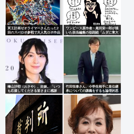
冥王計画ゼオライマーさんたった2
ワンピース原作者・尾田栄一郎が描
回のスパロボ参戦で大人気ロボ作品
いた担当編集の似顔絵「ムダに東大
にwww
卒」
檜山沙耶（おさや）、妊娠。「いつ
竹田恒泰さん、小学生相手に皇位継
も応援してくださる皆さまに感謝
承についての講義をするも論理的思
」
考ができなくなってしまい失敗