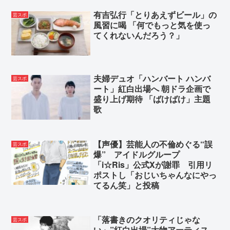
有吉弘行「とりあえずビール」の
芸スポ
風習に喝 「何でもっと気を使っ
てくれないんだろう？」
夫婦デュオ「ハンバート ハンバ
芸スポ
ート」紅白出場へ 朝ドラ企画で
盛り上げ期待 「ばけばけ」主題
歌
【声優】芸能人の不倫めぐる“誤
芸スポ
爆” アイドルグループ
「i☆Ris」公式Xが謝罪 引用リ
ポストし「おじいちゃんなにやっ
てるん笑」と投稿
「落書きのクオリティじゃな
芸スポ
い」”紅白出場”大物アーティス