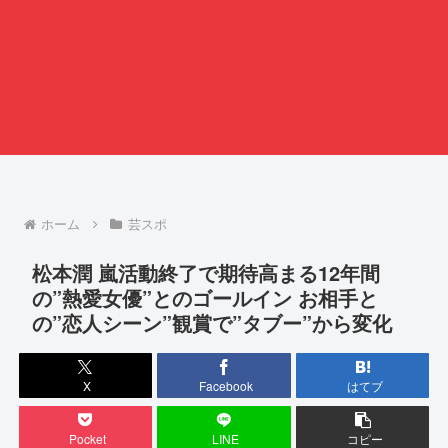
ホーム
芸スポ
松本潤 嵐活動終了で期待高まる12年間
の”熱愛女優”とのゴールイン お相手と
の”恋人シーン”観賞で”タブー”から変化
X
Facebook
はてブ
Pocket
LINE
コピー