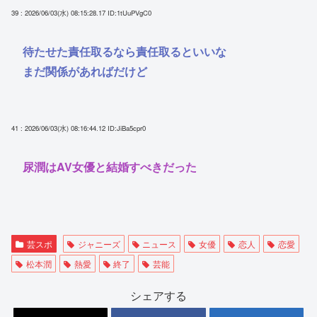
39 : 2026/06/03(水) 08:15:28.17
ID:1tUuPVgC0
待たせた責任取るなら責任取るといいな
まだ関係があればだけど
41 : 2026/06/03(水) 08:16:44.12
ID:JiBa5cpr0
尿潤はAV女優と結婚すべきだった
芸スポ
ジャニーズ
ニュース
女優
恋人
恋愛
松本潤
熱愛
終了
芸能
シェアする