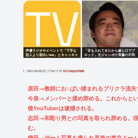
声優ラジオやイベントで「下手な
「舌を入れてきたから歯と口でブ
芸人より面白いww」とキャッキャ
ロック」元ジャンポケ斉藤の不同
してたオタク消える
意性交公判
1 : 2021/04/26(月) 17:54:17.07
ID:C4syqVXwM
原田→教師にお○ぱい揉まれるプリクラ流失
今泉→メンバーと揉め辞める。これからという
後YouTuberは逮捕される。
志田→和彫り男との写真を取られ辞める。
む。
織田→デート写真を撮られ直後の東京ドー