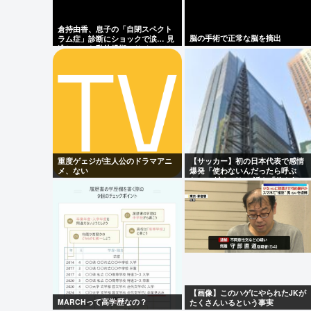
復を報告
倉持由香、息子の「自閉スペクト
脳の手術で正常な脳を摘出
ラム症」診断にショックで涙… 見
一昨日の水曜日のダウンタウン面白かっ
逃していた乳幼児期のサインとは
Powered by livedoor 相互RSS
重度ゲェジが主人公のドラマアニ
【サッカー】初の日本代表で感情
メ、ない
爆発「使わないんだったら呼ぶ
な！」 涙ながらに訴え「俺を何で
選んだんだ？」ストライカーの意
地
【画像】このハゲにやられたJKが
MARCHって高学歴なの？
たくさんいるという事実