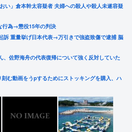
のおい」倉本幹太容疑者 夫婦への殺人や殺人未遂容疑
な行為→懲役15年の判決
起訴 重量挙げ日本代表→万引きで強盗致傷で逮捕 脳
ん、佐野海舟の代表復帰について強く反対していた
り刻む動画をうpするためにストッキングを購入、ハ
「寝たほうが良い」堀大輔「！！」筋トレ器具を破壊
トボトルや段ボールや中華鍋やドラム缶やテレビが
熱… 「緊急で病院に向かい点滴を打ったら楽に」 回