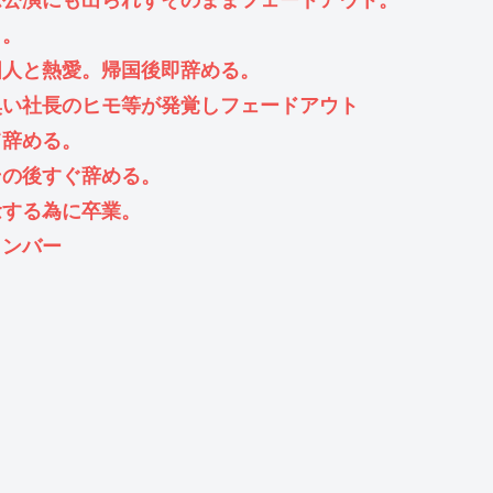
ト。
国人と熱愛。帰国後即辞める。
臭い社長のヒモ等が発覚しフェードアウト
て辞める。
その後すぐ辞める。
念する為に卒業。
メンバー