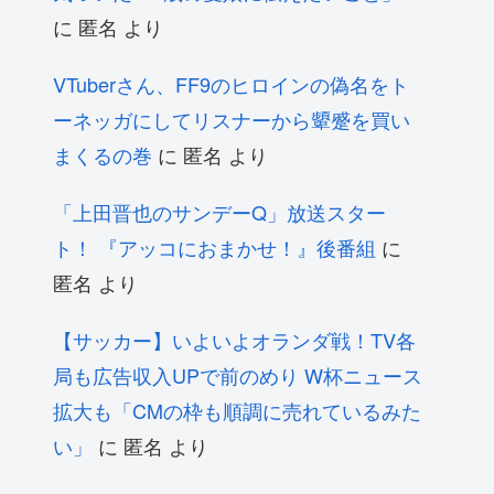
に
匿名
より
VTuberさん、FF9のヒロインの偽名をト
ーネッガにしてリスナーから顰蹙を買い
まくるの巻
に
匿名
より
「上田晋也のサンデーQ」放送スター
ト！ 『アッコにおまかせ！』後番組
に
匿名
より
【サッカー】いよいよオランダ戦！TV各
局も広告収入UPで前のめり W杯ニュース
拡大も「CMの枠も順調に売れているみた
い」
に
匿名
より