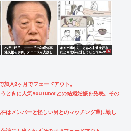
全開www
小沢一郎氏、デニー氏の沖縄知事
キャバ嬢さん、とある非常識行為
選支援を表明。デニー氏を支援し
により太客を逃してしまうwww
ない中革連を批判
で加入2ヶ月でフェードアウト。
ときに人気YouTuberとの結婚妊娠を発表。その
現在はメンバーと怪しい男とのマッチング業に勤し
ム公演にも出られずそのままフェードアウト。