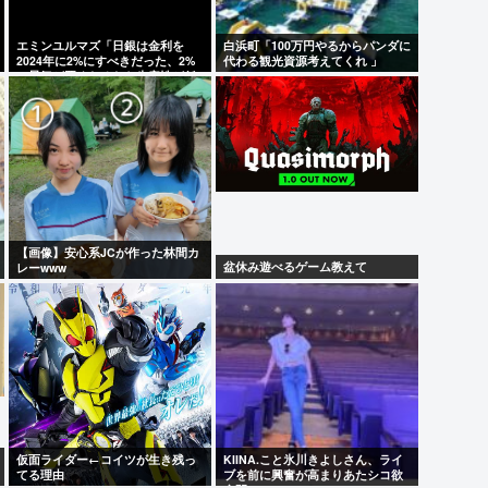
エミンユルマズ「日銀は金利を
白浜町「100万円やるからパンダに
2024年に2%にすべきだった、2%
代わる観光資源考えてくれ 」
た？？
で景気が悪くなるなら生産性が低
い利益が出せない企業、潰れろ
【画像】安心系JCが作った林間カ
盆休み遊べるゲーム教えて
レーwww
仮面ライダー←コイツが生き残っ
KIINA.こと氷川きよしさん、ライ
てる理由
ブを前に興奮が高まりあたシコ欲