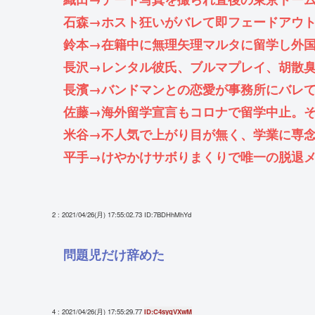
石森→ホスト狂いがバレて即フェードアウ
鈴本→在籍中に無理矢理マルタに留学し外
長沢→レンタル彼氏、ブルマプレイ、胡散
長濱→バンドマンとの恋愛が事務所にバレ
佐藤→海外留学宣言もコロナで留学中止。
米谷→不人気で上がり目が無く、学業に専
平手→けやかけサボりまくりで唯一の脱退
2 : 2021/04/26(月) 17:55:02.73
ID:7BDHhMhYd
問題児だけ辞めた
4 : 2021/04/26(月) 17:55:29.77
ID:C4syqVXwM