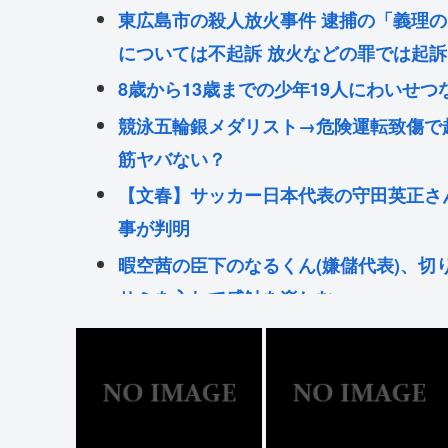
東広島市の殺人放火事件 逮捕の「義理
については不起訴 放火などの罪では起訴
8歳から13歳までの少年19人にわいせつ
競泳五輪銀メダリスト→危険運転致傷で
筋ヤバない？
【文春】サッカー日本代表の守田英正さ
事が判明
暇空茜の臣下のなるくん(嫌儲代表)、切
サミを入れて感触を楽しむ
堀大輔「にこにこ」筋トレ中 コメント
ごみ収集車「あ！燃えるゴミの中にペッ
入ってる！」
へずまりゅう、熊本で被災地支援中に発