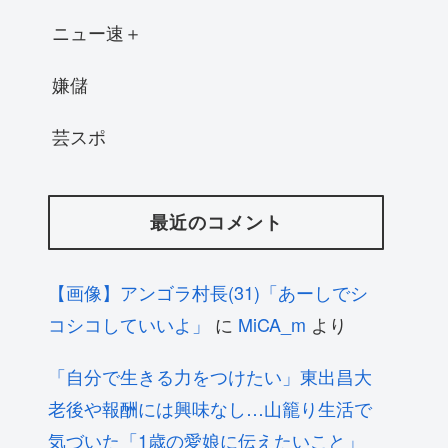
ニュー速＋
嫌儲
芸スポ
最近のコメント
【画像】アンゴラ村長(31)「あーしでシ
コシコしていいよ」
に
MiCA_m
より
「自分で生きる力をつけたい」東出昌大
老後や報酬には興味なし…山籠り生活で
気づいた「1歳の愛娘に伝えたいこと」