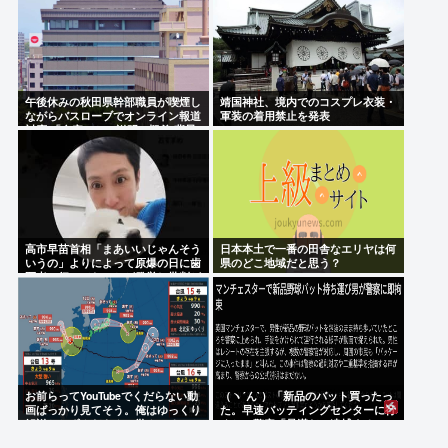
午後休みの秋田県幹部職員が喫煙し
靖国神社、境内でのコスプレ衣装・
ながらバスローブでオンライン報道
軍装の着用禁止を発表
対応 「自宅」との説明に疑義 背景
がラブホテルの客室ような壁紙
高市早苗首相「まあいいじゃんそう
日本本土で一番の田舎なエリヤは何
いうの」よりによって原爆の日に歯
県のどこ地域だと思う？
医者に行ってたことが発覚し批判が
殺到大炎上
お前らってYouTubeでくだらない動
（ヽ´ん`）「新品のバット買ったっ
画ばっかり見てそう。俺はゆっくり
た。早速バッティングセンターに行
解説とかずんだもんで学んでる
くか」警察「暴漢だ！逮捕する！
（ヽ°ん°）「」