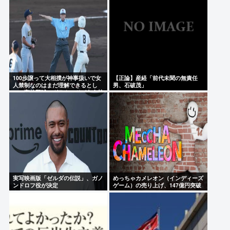
100歩譲って大相撲が神事扱いで女
【正論】産経「前代未聞の無責任
人禁制なのはまだ理解できるとし
男、石破茂」
て、高校野球のグラウンドが女人禁
制だったのはマジ意味わからん
実写映画版「ゼルダの伝説」、ガノ
めっちゃカメレオン（インディーズ
ンドロフ役が決定
ゲーム）の売り上げ、147億円突破
www