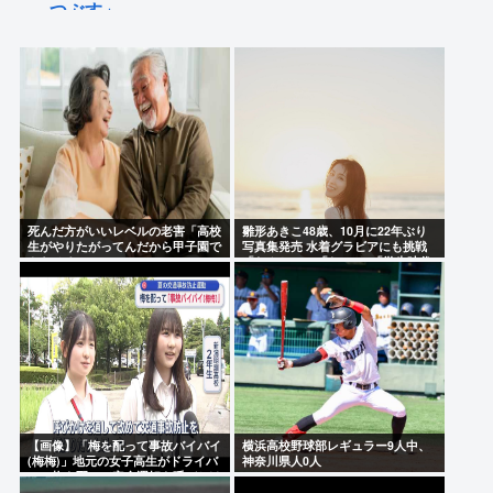
つぶす」
（ヽ´ん`）「新品のバット買ったった。早速バッティ
ングセンターに行くか」警察「暴漢だ！逮捕する！
（ヽ°ん°）「」
長瀬智也さんぶっ壊れる 利きタイヤを始めてしまう
【群馬】みなかみ町 沢登り中の女性（56）が流され
行方不明に きょうも朝から捜索行う
死んだ方がいいレベルの老害「高校
雛形あきこ48歳、10月に22年ぶり
佐藤二朗、胸中吐露「”ほんとうのこと”を僕の口か
生がやりたがってんだから甲子園で
写真集発売 水着グラビアにも挑戦
やらせろ！」
「なんと!!!」「おぉ~」「学生時代
らは何ひとつ言えなくて…言葉にできぬ悔しさ」😲
が蘇りました」
Powered by livedoor 相互RSS
【画像】「梅を配って事故バイバイ
横浜高校野球部レギュラー9人中、
(梅梅)」地元の女子高生がドライバ
神奈川県人0人
ーに梅を配って安全運転を呼びかけ