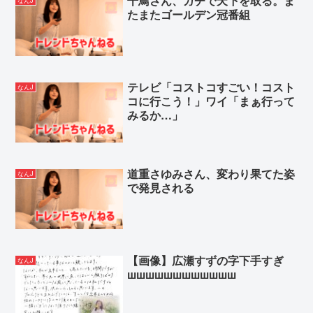
千鳥さん、ガチで天下を取る。ま
なんJ
たまたゴールデン冠番組
テレビ「コストコすごい！コスト
なんJ
コに行こう！」ワイ「まぁ行って
みるか…」
道重さゆみさん、変わり果てた姿
なんJ
で発見される
【画像】広瀬すずの字下手すぎ
なんJ
шшшшшшшшшшшш