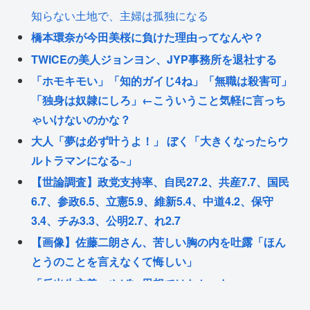
知らない土地で、主婦は孤独になる
橋本環奈が今田美桜に負けた理由ってなんや？
TWICEの美人ジョンヨン、JYP事務所を退社する
「ホモキモい」「知的ガイじ4ね」「無職は殺害可」
「独身は奴隷にしろ」←こういうこと気軽に言っち
ゃいけないのかな？
大人「夢は必ず叶うよ！」 ぼく「大きくなったらウ
ルトラマンになる~」
【世論調査】政党支持率、自民27.2、共産7.7、国民
6.7、参政6.5、立憲5.9、維新5.4、中道4.2、保守
3.4、チみ3.3、公明2.7、れ2.7
【画像】佐藤二朗さん、苦しい胸の内を吐露「ほん
とうのことを言えなくて悔しい」
「反出生主義」やばい思想ではなかった
人気Kpopグループ、大阪をうんこ呼ばわれりしてい