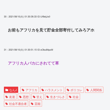
30 : 2021/08/10(火) 01:30:39.33
ID:Uf8eijJo0
お前もアフリカを見て貯金全部寄付してみろアホ
31 : 2021/08/10(火) 01:30:51.15
ID:oObu6ApsM
アフリカ人バカにされてて草
なんJ
アフリカ
ハラスメント
ポリコレ
人間関係
友達
思想
甘え
生きづらさ
社会
社会不適合者
芸能