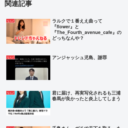
関連記事
た動画が拡散www
本物のロリコンはジュニアアイドルで抜かない←こ
ラルクで１番ええ曲って
なんJ
れ
『flower』と
【原爆式典】長崎市長「外交団エリア外に台湾配
『The_Fourth_avenue_cafe』の
どっちなんや？
置」台使節団「中国意向での変更に失望」→欠席
Powered by livedoor 相互RSS
アンジャッシュ児島、謝罪
なんJ
君に届け、再実写化されるも三浦
なんJ
春馬が良かったと炎上してしまう