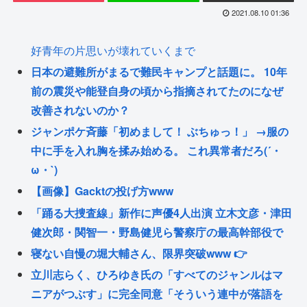
2021.08.10 01:36
好青年の片思いが壊れていくまで
日本の避難所がまるで難民キャンプと話題に。 10年
前の震災や能登自身の頃から指摘されてたのになぜ
改善されないのか？
ジャンポケ斉藤「初めまして！ ぶちゅっ！」 →服の
中に手を入れ胸を揉み始める。 これ異常者だろ(´・
ω・`)
【画像】Gacktの投げ方www
「踊る大捜査線」新作に声優4人出演 立木文彦・津田
健次郎・関智一・野島健児ら警察庁の最高幹部役で
寝ない自慢の堀大輔さん、限界突破www 👉
立川志らく、ひろゆき氏の「すべてのジャンルはマ
ニアがつぶす」に完全同意「そういう連中が落語を