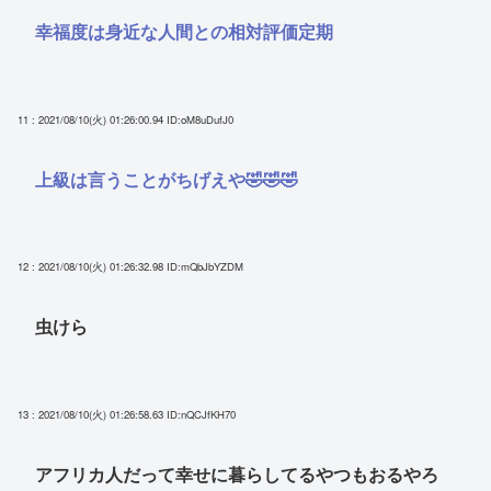
幸福度は身近な人間との相対評価定期
11 : 2021/08/10(火) 01:26:00.94
ID:oM8uDufJ0
上級は言うことがちげえや🤣🤣🤣
12 : 2021/08/10(火) 01:26:32.98
ID:mQbJbYZDM
虫けら
13 : 2021/08/10(火) 01:26:58.63
ID:nQCJfKH70
アフリカ人だって幸せに暮らしてるやつもおるやろ