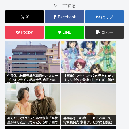
シェアする
X
Facebook
はてブ
Pocket
LINE
コピー
午後休み秋田県幹部職員がバスロー
【画像】マケインの女の子たちがフ
ブでオンライン記者会見 自宅と説
リフリ衣装で登場！甘々すぎて脳が
明も背景がラブホの客室か
とろけちまうぞ
死んだ方がいいレベルの老害「高校
雛形あきこ48歳、10月に22年ぶり
生がやりたがってんだから甲子園で
写真集発売 水着グラビアにも挑戦
やらせろ！」
「なんと!!!」「おぉ~」「学生時代