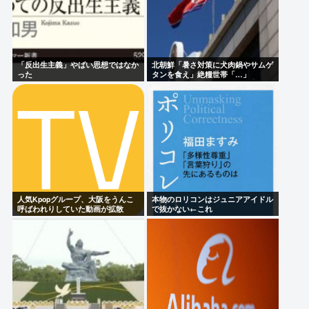
「反出生主義」やばい思想ではなか
北朝鮮「暑さ対策に犬肉鍋やサムゲ
った
タンを食え」絶糧世帯「…」
人気Kpopグループ、大阪をうんこ
本物のロリコンはジュニアアイドル
呼ばわれりしていた動画が拡散
で抜かない←これ
www