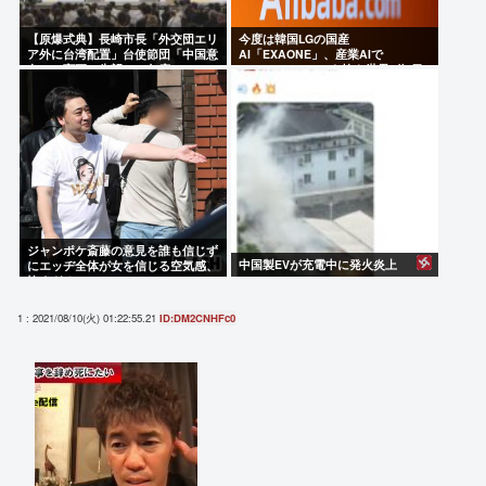
【原爆式典】長崎市長「外交団エリ
今度は韓国LGの国産
ア外に台湾配置」台使節団「中国意
AI「EXAONE」、産業AIで
向での変更に失望」→欠席
Google・Alibabaを抜き世界1位 日
本さんもう40周遅れぐらいになる
ジャンポケ斎藤の意見を誰も信じず
中国製EVが充電中に発火炎上
にエッヂ全体が女を信じる空気感、
怖すぎる
1 : 2021/08/10(火) 01:22:55.21
ID:DM2CNHFc0