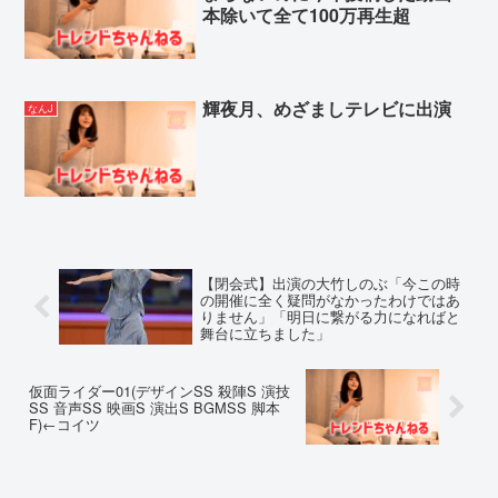
本除いて全て100万再生超
輝夜月、めざましテレビに出演
なんJ
【閉会式】出演の大竹しのぶ「今この時
の開催に全く疑問がなかったわけではあ
りません」「明日に繋がる力になればと
舞台に立ちました」
仮面ライダー01(デザインSS 殺陣S 演技
SS 音声SS 映画S 演出S BGMSS 脚本
F)←コイツ