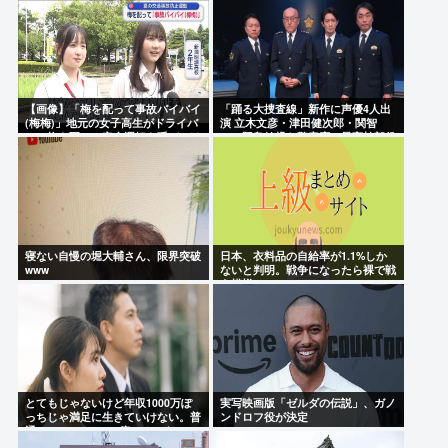
が蘇りました」
【画像】「梅を配って事故バイバイ
「踊る大捜査線」新作に声優4人出
(梅梅)」地元の女子高生がドライバ
演 立木文彦・津田健次郎・関智
ーに梅を配って安全運転を呼びかけ
一・野島健児ら警察庁の最高幹部役
で
寝ない自慢の堀大輔さん、限界突破
日本、衣料品の自給率が1.1%しか
www
ないと判明。戦争になったら裸で戦
う模様www
とてもじゃないけど年収1000万ぽ
実写映画版「ゼルダの伝説」、ガノ
っちじゃ満足に生きていけない。普
ンドロフ役が決定
通のマンションで2億。オワタ