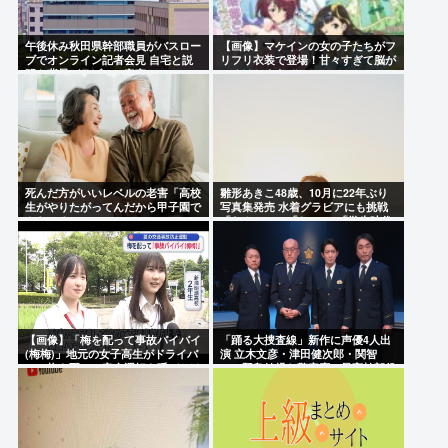
午後休み秋田県幹部職員がバスロー
【画像】マケインの女の子たちがフ
ブでオンライン記者会見 自宅と説
リフリ衣装で登場！甘々すぎて脳が
明も背景がラブホの客室か
とろけちまうぞ
死んだ方がいいレベルの老害「高校
雛形あきこ48歳、10月に22年ぶり
生がやりたがってんだから甲子園で
写真集発売 水着グラビアにも挑戦
やらせろ！」
「なんと!!!」「おぉ~」「学生時代
が蘇りました」
【画像】「梅を配って事故バイバイ
「踊る大捜査線」新作に声優4人出
(梅梅)」地元の女子高生がドライバ
演 立木文彦・津田健次郎・関智
ーに梅を配って安全運転を呼びかけ
一・野島健児ら警察庁の最高幹部役
で