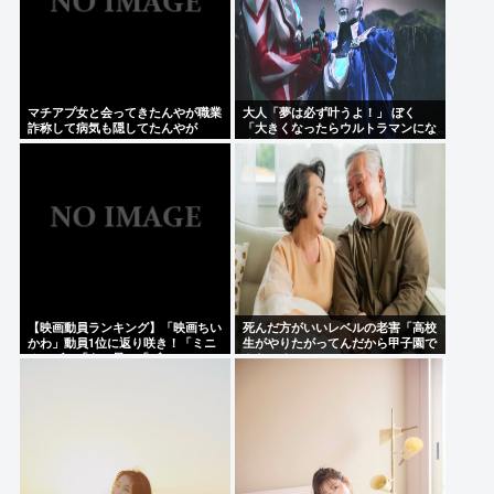
マチアプ女と会ってきたんやが職業
大人「夢は必ず叶うよ！」 ぼく
詐称して病気も隠してたんやが
「大きくなったらウルトラマンにな
る~」
【映画動員ランキング】「映画ちい
死んだ方がいいレベルの老害「高校
かわ」動員1位に返り咲き！「ミニ
生がやりたがってんだから甲子園で
オンズ」「あの星」「ブルーロッ
やらせろ！」
ク」もランクイン