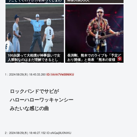
ないように、研修生とは喋らないよ
うにしてる」
100歩譲って大相撲が神事扱いで女
長渕剛、熊本でのライブを「予定ど
人禁制なのはまだ理解できるとし
おり開催」と発表 「熊本の皆様
て、高校野球のグラウンドが女人禁
へ」「強い決意」のメッセージ&寄
制だったのはマジ意味わからん
付も表明
1 : 2024/08/29(木) 18:45:33.260
ID:1Arm7Vw30NIKU
ロックバンドでサビが
ハローハローワッキャンシー
みたいな感じの曲
2 : 2024/08/29(木) 18:46:27.152
ID:oNQaij9U0NIKU