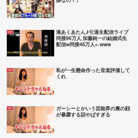
湊あくあたん♪引退生配信ライブ
VIP
同接96万人 加藤純一の結婚式生
配信w同接46万人←www
私が一生懸命作った音楽評価して
VIP
くれ
ガーシーとかいう芸能界の裏の顔
VIP
が暴露する話やばすぎる