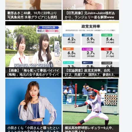
雛形あきこ48歳、10月に22年ぶり
【巨乳画像】元Juice=Juice植村あ
写真集発売 水着グラビアにも挑戦
かり、ランジェリー姿を解禁www
「なんと!!!」「おぉ~」「学生時代
卒業後初フォトブックでSEXY下着
が蘇りました」
ショットを大胆披露！！
【画像】「梅を配って事故バイバイ
【世論調査】政党支持率、自民
(梅梅)」地元の女子高生がドライバ
27.2、共産7.7、国民6.7、参政6.5、
ーに梅を配って安全運転を呼びかけ
立憲5.9、維新5.4、中道4.2、保守
3.4、チみ3.3、公明2.7、れ2.7
小田さくら「小田さんと喋ったとい
横浜高校野球部レギュラー9人中、
うことでその子が力を持ってしまわ
神奈川県人0人