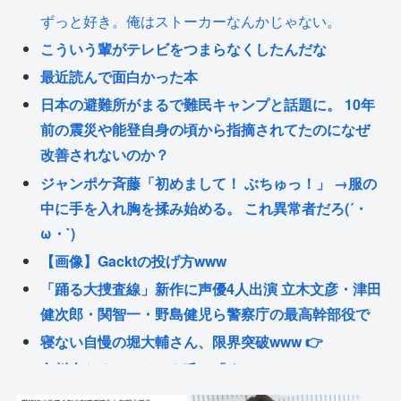
ずっと好き。俺はストーカーなんかじゃない。
こういう輩がテレビをつまらなくしたんだな
最近読んで面白かった本
日本の避難所がまるで難民キャンプと話題に。 10年
前の震災や能登自身の頃から指摘されてたのになぜ
改善されないのか？
ジャンポケ斉藤「初めまして！ ぶちゅっ！」 →服の
中に手を入れ胸を揉み始める。 これ異常者だろ(´・
ω・`)
【画像】Gacktの投げ方www
「踊る大捜査線」新作に声優4人出演 立木文彦・津田
健次郎・関智一・野島健児ら警察庁の最高幹部役で
寝ない自慢の堀大輔さん、限界突破www 👉
立川志らく、ひろゆき氏の「すべてのジャンルはマ
ニアがつぶす」に完全同意「そういう連中が落語を