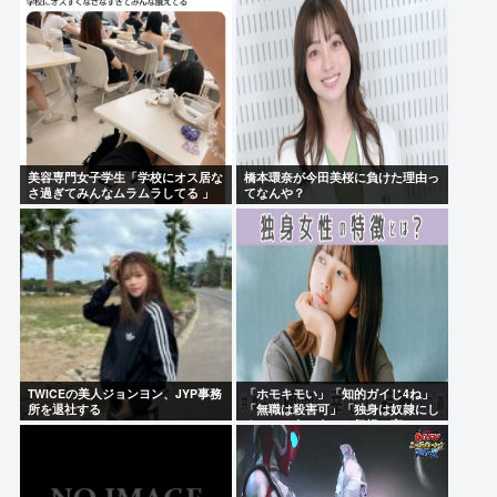
つぶす」
（ヽ´ん`）「新品のバット買ったった。早速バッティ
ングセンターに行くか」警察「暴漢だ！逮捕する！
（ヽ°ん°）「」
長瀬智也さんぶっ壊れる 利きタイヤを始めてしまう
美容専門女子学生「学校にオス居な
橋本環奈が今田美桜に負けた理由っ
さ過ぎてみんなムラムラしてる 」
てなんや？
Powered by livedoor 相互RSS
TWICEの美人ジョンヨン、JYP事務
「ホモキモい」「知的ガイじ4ね」
所を退社する
「無職は殺害可」「独身は奴隷にし
ろ」←こういうこと気軽に言っちゃ
いけないのかな？