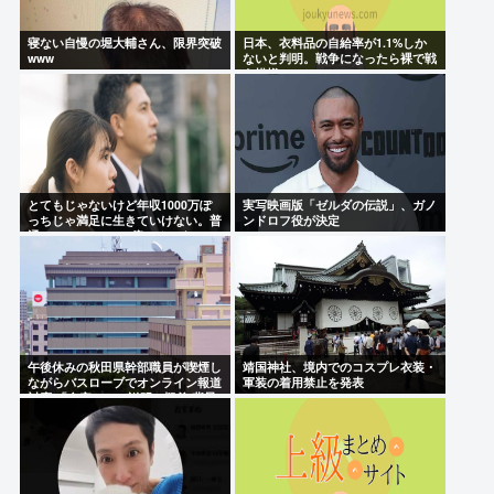
寝ない自慢の堀大輔さん、限界突破
日本、衣料品の自給率が1.1%しか
www
ないと判明。戦争になったら裸で戦
う模様www
とてもじゃないけど年収1000万ぽ
実写映画版「ゼルダの伝説」、ガノ
っちじゃ満足に生きていけない。普
ンドロフ役が決定
通のマンションで2億。オワタ
午後休みの秋田県幹部職員が喫煙し
靖国神社、境内でのコスプレ衣装・
ながらバスローブでオンライン報道
軍装の着用禁止を発表
対応 「自宅」との説明に疑義 背景
がラブホテルの客室ような壁紙