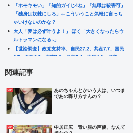
「ホモキモい」「知的ガイじ4ね」「無職は殺害可」
「独身は奴隷にしろ」←こういうこと気軽に言っち
ゃいけないのかな？
大人「夢は必ず叶うよ！」 ぼく「大きくなったらウ
ルトラマンになる~」
【世論調査】政党支持率、自民27.2、共産7.7、国民
6.7、参政6.5、立憲5.9、維新5.4、中道4.2、保守
3.4、チみ3.3、公明2.7、れ2.7
関連記事
【画像】佐藤二朗さん、苦しい胸の内を吐露「ほん
とうのことを言えなくて悔しい」
あのちゃんとかいう人は、いつま
VIP
「反出生主義」やばい思想ではなかった
であの喋り方すんの？
本物のロリコンはジュニアアイドルで抜かない←こ
れ
Powered by livedoor 相互RSS
中居正広「青い服の声優、なんて
VIP
娘なの？」