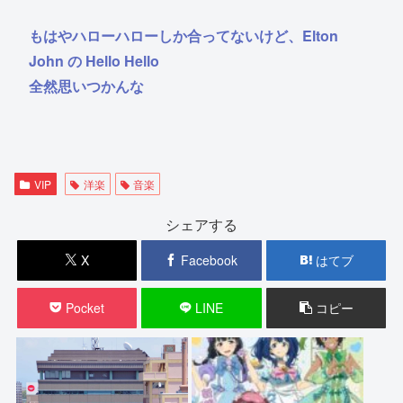
もはやハローハローしか合ってないけど、Elton
John の Hello Hello
全然思いつかんな
VIP
洋楽
音楽
シェアする
X
Facebook
はてブ
Pocket
LINE
コピー