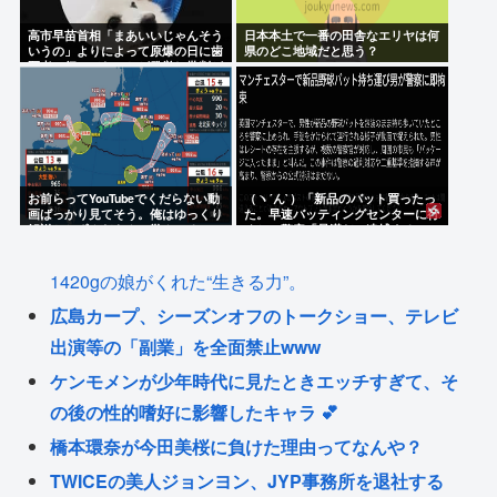
高市早苗首相「まあいいじゃんそう
日本本土で一番の田舎なエリヤは何
いうの」よりによって原爆の日に歯
県のどこ地域だと思う？
医者に行ってたことが発覚し批判が
殺到大炎上
お前らってYouTubeでくだらない動
（ヽ´ん`）「新品のバット買ったっ
画ばっかり見てそう。俺はゆっくり
た。早速バッティングセンターに行
解説とかずんだもんで学んでる
くか」警察「暴漢だ！逮捕する！
（ヽ°ん°）「」
1420gの娘がくれた“生きる力”。
広島カープ、シーズンオフのトークショー、テレビ
出演等の「副業」を全面禁止www
ケンモメンが少年時代に見たときエッチすぎて、そ
の後の性的嗜好に影響したキャラ 💕
橋本環奈が今田美桜に負けた理由ってなんや？
TWICEの美人ジョンヨン、JYP事務所を退社する