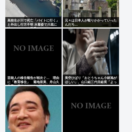
高校生が川で死亡「バイトに行く」
元々は日本人が殴りかかっていった
と外出し行方不明 水着姿で川底に
んだろ…
沈んでいるのを発見
芸能人の移住報告が相次ぐ… 理由
美空ひばり「おとうちゃん小林旭が
に「教育移住」 菊地亜美、舟山久
ほしい」、山口組三代目組長「よっ
美子、優木まおみらが海外へ
しゃ」、昭和ヤバすぎ⇒！！！