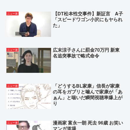
上沼恵美子ブチギレ「簡単にポテトサラダ作れ言う
【DT松本性交事件】新証言 A子
ニュー速
な！ポテトサラダ作りてしんどいんやで！💢」
「スピードワゴン小沢にもヤられ
楽しんご「ジャンポケ斉藤さんを貶めた女は気色悪
た」
いとか言ってる癖にフェラするとか口だけは素直な
んだな！週刊誌から金もらってるだろ」
広末涼子さんに罰金70万円 新東
ニュー速
名追突事故で略式命令
Powered by livedoor 相互RSS
「どうするBL家康」信長が家康
ニュー速
の耳をガブリと噛んで家康が「あ
ぁん」と喘いだ瞬間視聴率爆上が
り
漫画家 富永一朗 死去 96歳 お笑い
ニュー速
マンガ道場