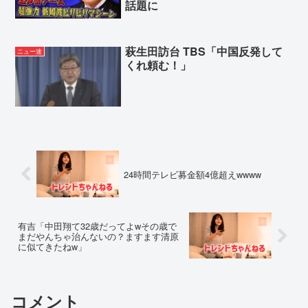
話題に
萩生田訪台 TBS「中国反発して
ニュー速
くれ頼む！」
24時間テレビ募金額4億超えwwww
有吉「中田翔て32歳だってよwその歳で
まだやんちゃ治んないの？ますます清原
に似てきたねw」
コメント