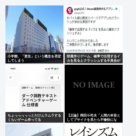
ら放尿
（ヽ´ん`）「えっ、敵チームのピッチャーになって秋
山・清原・デストラーデを三振に抑えたら一億です
か？」→どうする？
ジャンポケ斉藤「事務所どこぉ？ 俺、吉本興業
www」
小学館、「更生」という概念を否定
部屋作りゲーム、確率で出現するイ
伝説的ホラーコメディ『バタリアン』 BS-TBSで8月
してしまう
カを見るとクラッシュする不具合が
発生
16日放送
Powered by livedoor 相互RSS
ちょっっっっっとだけムラムラする
【正論】岡田斗司夫「人間の本音と
くらいゲーム作ってる
してブサイクを見たら不愉快にな
る。この責任をどうとるんだ」