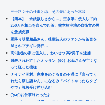
三十路女子の仕事と恋、その先にあった本音
【熊本】「金銭欲しさから…」空き家に侵入して約
250万円相当を盗んで起訴、熊本駐屯地の自衛官の男
を懲戒免職
霜降り明星粗品さん、後輩芸人のファンから苦言を
呈されブチギレ発狂…
高2生徒の家に侵入し、わいせつ 高2男子を逮捕
射殺され死亡したオッサン（60）お母さんが亡くな
って狂った模様
ナイナイ岡村、家事をめぐる妻の不満に「言ってく
れたら済む話やん」になるみ「バイトやったらクビ
やで」説教受け黙り込む
(´;ω;`)お仕事終わったよ
スーパーマンの俳優、ホテルを全裸で徘徊し屋上か