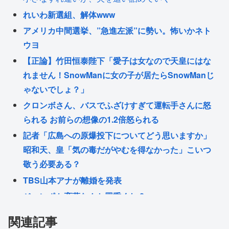
れいわ新選組、解体www
アメリカ中間選挙、”急進左派”に勢い。怖いかネト
ウヨ
【正論】竹田恒泰陛下「愛子は女なので天皇にはな
れません！SnowManに女の子が居たらSnowManじ
ゃないでしょ？」
クロンボさん、バスでふざけすぎて運転手さんに怒
られる お前らの想像の1.2倍怒られる
記者「広島への原爆投下についてどう思いますか」
昭和天、皇「気の毒だがやむを得なかった」こいつ
敬う必要ある？
TBS山本アナが離婚を発表
ジャンポケ斉藤なんか罪重くね？
アメリカ人の若者の半数近くが共産主義に好意的で
関連記事
あるとの世論調査が出てしまう