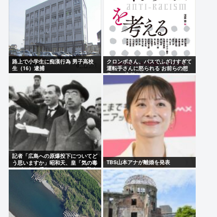
路上で小学生に痴漢行為 男子高校
クロンボさん、バスでふざけすぎて
生（16）逮捕
運転手さんに怒られる お前らの想
像の1.2倍怒られる
記者「広島への原爆投下についてど
TBS山本アナが離婚を発表
う思いますか」昭和天、皇「気の毒
だがやむを得なかった」こいつ敬う
必要ある？