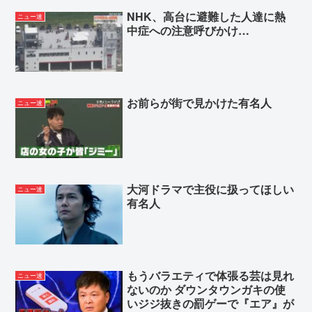
NHK、高台に避難した人達に熱
ニュー速
中症への注意呼びかけ…
お前らが街で見かけた有名人
ニュー速
大河ドラマで主役に扱ってほしい
ニュー速
有名人
もうバラエティで体張る芸は見れ
ニュー速
ないのか ダウンタウンガキの使
いジジ抜きの罰ゲーで『エア』が