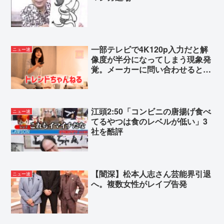
一部テレビで4K120p入力だと解
ニュー速
像度が半分になってしまう現象発
覚。メーカーに問い合わせると…
江頭2:50「コンビニの唐揚げ食べ
ニュー速
てるやつは食のレベルが低い」3
社を酷評
【闇深】松本人志さん芸能界引退
ニュー速
へ。複数女性がレイプ告発