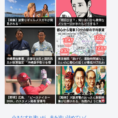
【画像】波乗りギャルメスガキが発
「明日ひま？」知り合いから唐突な
見される ‍♀
メッセージがきたらどうする？
沖縄県知事選、古謝玄太氏と国民民
東京都民「助けて。通勤時間減らし
主が政策協定 「沖縄版手取りを増
たいのに都心の近くが最低10万払わ
やす政策」など5項目
ないと住めないの」
【野球】広島、「ピースナイター
【動画】大阪府警のおっさん射殺映
2026」のスタメン発表 背番号
像が公開される。当然のように無抵
「86」で統一 秋山がカープ移籍後
抗だったことが発覚
初の4番 小園は6番
小さなすれ違いが、夫を追い詰めていく