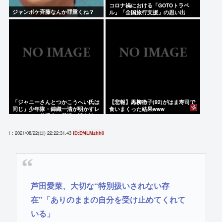
コロナ禍における「GOTOトラベ
ジャンポケ斉藤なんか罪重くね？
ル」「全国旅行支援」の思い出
「ジャニーさんとつかこうへい氏は
【悲報】黒柳徹子(92)がはま寿司で
同じ」少年隊・錦織一清が明かすレ
食いまくった結果www
ジェンドの共通点と我流の演出論
1 : 2021/08/22(日) 22:22:31.43
ID:Ef4LMzhh0
芦田愛菜、大切な“特別扱いされない存
在”「ありのままの自分を受け止めてくれて
いる」