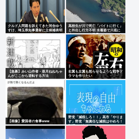
クルド人問題を訴えてきた河合ゆう
高校生が川で死亡「バイトに行く」
すけ、埼玉県知事選挙に立候補表明
と外出し行方不明 水着姿で川底に
www
沈んでいるのを発見
【急募】みい山作者・亜月ねねちゃ
右翼も左翼も怒らせるような戦争ド
んがここから逆転する方法
ラマを作りたい
野党「減税しろ！！」高市「やりま
【画像】愛国者の食事www
す」野党「無責任な減税はやめろ！
財源はどうする 」