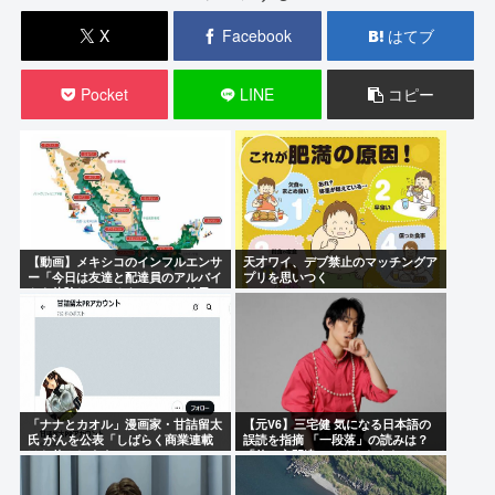
X
Facebook
はてブ
Pocket
LINE
コピー
【動画】メキシコのインフルエンサ
天才ワイ、デブ禁止のマッチングア
ー「今日は友達と配達員のアルバイ
プリを思いつく
トを体験してみるよ！！」←結果…
「ナナとカオル」漫画家・甘詰留太
【元V6】三宅健 気になる日本語の
氏 がんを公表「しばらく商業連載
誤読を指摘 「一段落」の読みは？
はお休みします」
「使い方間違ってるんだよなとか」