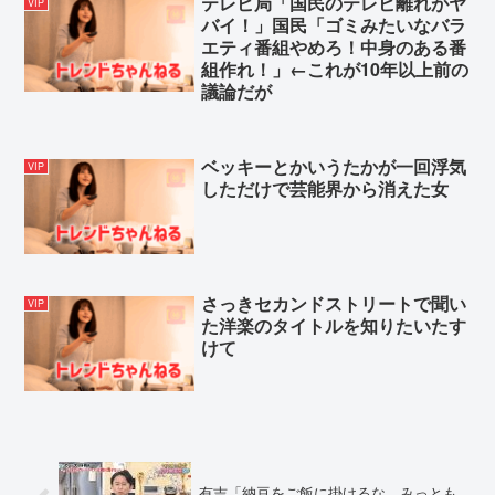
テレビ局「国民のテレビ離れがヤ
VIP
バイ！」国民「ゴミみたいなバラ
エティ番組やめろ！中身のある番
組作れ！」←これが10年以上前の
議論だが
ベッキーとかいうたかが一回浮気
VIP
しただけで芸能界から消えた女
さっきセカンドストリートで聞い
VIP
た洋楽のタイトルを知りたいたす
けて
有吉「納豆をご飯に掛けるな、みっとも