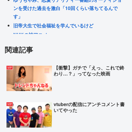
ンを受けた過去を激白「10回くらい落ちてるんで
す」
旧帝大生で社会福祉を学んでいるけど
NHKの神アニメ
【動画】昔のドラマのレ●プシーン、今見るとアウト
関連記事
すぎるwww
【正論】小野田紀美「わたしの母は顔、身長、IQ、
【衝撃】ガチで「えっ、これで終
VIP
見た目の良さで白人に股を開いた。ジャップオスを
わり…？」ってなった映画
選ばなくてわたしの幸せがある」
Z世代「ジャンポケ斎藤は口封じに被害者殺した方が
量刑軽かっただろ💦」←1万いいね❤️
vtuberの配信にアンチコメント書
VIP
いてやった
Powered by livedoor 相互RSS