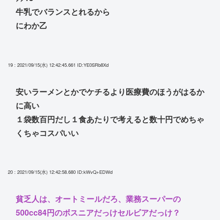
牛乳でバランスとれるから
にわか乙
19 : 2021/09/15(水) 12:42:45.661
ID:YE0SRb8Xd
安いラーメンとかでケチるより医療費のほうがはるか
に高い
１袋数百円だし１食あたりで考えると数十円でめちゃ
くちゃコスパいい
20 : 2021/09/15(水) 12:42:58.680
ID:kWvQ+EDWd
貧乏人は、オートミールだろ、業務スーパーの
500cc84円のボスニアだっけセルビアだっけ？