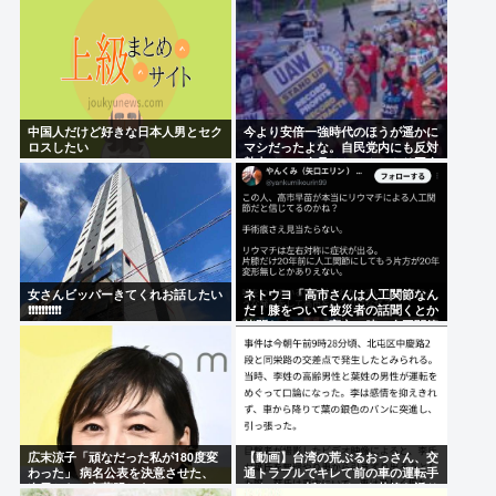
中国人だけど好きな日本人男とセク
今より安倍一強時代のほうが遥かに
ロスしたい
マシだったよな。自民党内にも反対
勢力はいて会見はちゃんとやり国会
にも出席、僅かに常識もあった
女さんビッパーきてくれお話したい
ネトウヨ「高市さんは人工関節なん
❗❗❗❗❗❗❗❗❗❗
だ！膝をついて被災者の話聞くとか
拷問だろ！」⇒高市の膝に人工関節
の手術痕が見当たらない
広末涼子「頑なだった私が180度変
【動画】台湾の荒ぶるおっさん、交
わった」 病名公表を決意させた、
通トラブルでキレて前の車の運転手
次男からの言葉明かす
をナイフで斬りつけるも壮絶な返り