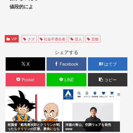
値段的によ
VIP
クズ
社会不適合者
芸人
芸能
シェアする
X
Facebook
はてブ
Pocket
LINE
コピー
有識者「範馬勇次郎とクリリンが戦
洋服の青山、空調ウェアを発売
ったらクリリンの圧勝。勝負になら
www
ないぐらい差がある」