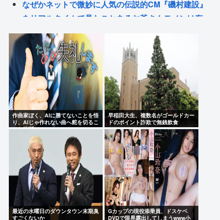
なぜかネットで微妙に人気の伝説的CM『磯村建設』
をリアルタイムで見たことあるお爺さんモメンは存
在するのか？
【プロレス】長州小力 西口DXプロレス8月大会でリ
ング復帰 対戦相手はクロちゃん 道交法違反の疑いも
不起訴に
元フジTV渡邉渚「悪いのは全部中居正広！」
ももち、かつて中居くんに「いいべ」と思われてい
作曲家ぼく、AIに勝てないことを悟
早稲田大生、複数名がゴールドカー
た
り、AIじゃ作れない曲へ舵を切るこ
ドのポイント詐欺で無銭飲食
とを決断
Powered by livedoor 相互RSS
最近の水曜日のダウンタウン末期臭
Gカップの現役添乗員、ドスケベ
すごくないか
DVDで限界露出してしまうwww小