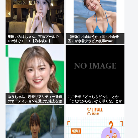
奥田いろはちゃん、市民プールで
【画像】小倉ゆうか（元・小倉優
18m泳ぐ！！！【乃木坂46】
香）が水着グラビア復帰www
ゆうちゃみ、恋愛リアリティー番組
ここ数年「どっちもどっち」とか
のオーディションを受けた過去を激
「まだわからないから叩くな」とか
白「10回くらい落ちてるんです」
ゆうチキン野郎が増えたけどどっか
ら来たの？(´・ω・`)