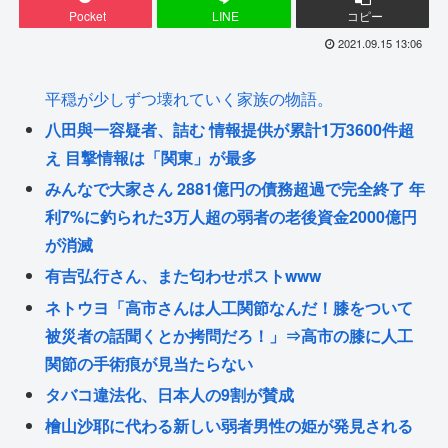
Pocket
LINE
コピー
2021.09.15 13:06
平穏が少しずつ壊れていく家族の物語。
八田與一容疑者、詰む 情報提供が累計1万3600件超
え 目撃情報は「関東」が最多
みんなで大家さん 2881億円の債務超過で完全終了 年
利7%に釣られた3万人超の弱者の老後資金2000億円
が消滅
有吉弘行さん、また匂わせポストwww
ネトウヨ「高市さんは人工関節なんだ！膝をついて
被災者の話聞くとか拷問だろ！」⇒高市の膝に人工
関節の手術痕が見当たらない
タバコ違法化、日本人の9割が賛成
檜山沙耶に代わる新しい弱者男性の姫が発見される