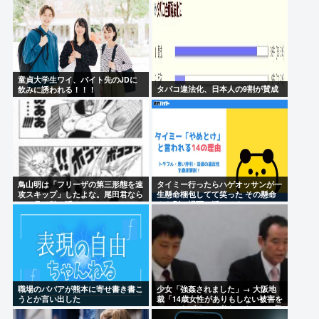
討ちにあう
童貞大学生ワイ、バイト先のJDに
タバコ違法化、日本人の9割が賛成
飲みに誘われる！！！
鳥山明は「フリーザの第三形態を速
タイミー行ったらハゲオッサンが一
攻スキップ」したよな。尾田君なら
生懸命梱包してて笑った その懸命
一ヶ月は引っ張る。
さを別の場面で活かせよ
職場のババアが熊本に寄せ書き書こ
少女「強姦されました」→ 大阪地
うとか言い出した
裁「14歳女性がありもしない被害を
でっちあげるとは考えにくい」→懲
役12年→元少女「嘘でしたw」