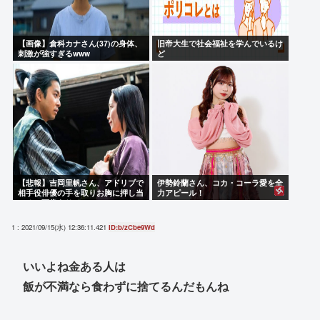
【画像】倉科カナさん(37)の身体、
旧帝大生で社会福祉を学んでいるけ
刺激が強すぎるwww
ど
【悲報】吉岡里帆さん、アドリブで
伊勢鈴蘭さん、コカ・コーラ愛を全
相手役俳優の手を取りお胸に押し当
力アピール！
てる（画像あり）
1 : 2021/09/15(水) 12:36:11.421
ID:b/zCbe9Wd
いいよね金ある人は
飯が不満なら食わずに捨てるんだもんね