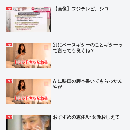
【画像】フジテレビ、シロ
VIP
別にベースギターのことギターっ
VIP
て言っても良くね？
AIに映画の脚本書いてもらったん
VIP
やが
おすすめの恵体A○女優おしえて
VIP