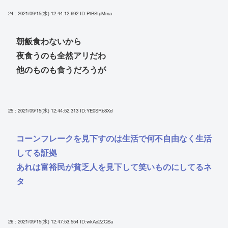
24 : 2021/09/15(水) 12:44:12.692
ID:PtBSfpMma
朝飯食わないから
夜食うのも全然アリだわ
他のものも食うだろうが
25 : 2021/09/15(水) 12:44:52.313
ID:YE0SRb8Xd
コーンフレークを見下すのは生活で何不自由なく生活
してる証拠
あれは富裕民が貧乏人を見下して笑いものにしてるネ
タ
26 : 2021/09/15(水) 12:47:53.554
ID:wkAd2ZQSa