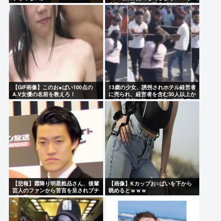
山玲奈、手ぶらや極小ビキニで大放
出！！新作「聖なる山」の動画＆画
像まとめ！
【GIF画像】このお●ぱい100点の
13歳の少女、誘拐されホテル経営者
A.V女優の名前を教えろ！
に売られ、経営者を含む30人以上か
ら性的暴行。怒った群集が折檻(動
画有)。ホテルはブルドーザーで撤
去
【悲報】霜降り明星粗品さん、後輩
【画像】Kカップお○ぱいを下から
芸人のファンから苦言を呈されブチ
眺めるとｗｗｗ
ギレ発狂…