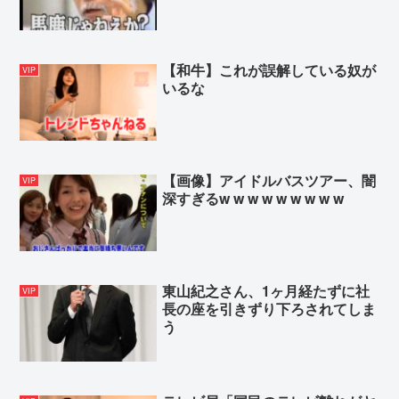
【和牛】これが誤解している奴が
VIP
いるな
【画像】アイドルバスツアー、闇
VIP
深すぎるw w w w w w w w w
東山紀之さん、1ヶ月経たずに社
VIP
長の座を引きずり下ろされてしま
う