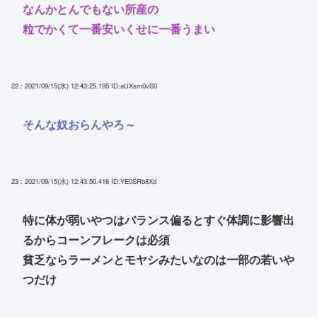
なんかとんでもない所産の
粒でかくて一番安いくせに一番うまい
22 : 2021/09/15(水) 12:43:25.195
ID:aUXsm0vS0
そんな奴おらんやろ～
23 : 2021/09/15(水) 12:43:50.416
ID:YE0SRb8Xd
特に体が弱いやつはバランス偏るとすぐ体調に影響出
るからコーンフレークは必須
貧乏ならラーメンとモヤシみたいなのは一部の若いや
つだけ