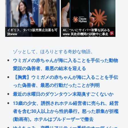
イギリス、タバコ販売禁止法案を可
AI、ついにサイバー攻撃を試みる
決www
www 英政府機関の試験中に暴走
「架空人物になり承認要求」
ゾッとして、ほろりとする奇妙な物語。
ウミガメの赤ちゃんが海に入ることを手伝った動物
愛誤の偽善者、最悪の結末を迎える
【胸糞】ウミガメの赤ちゃんが海に入ることを手伝
った偽善者、最悪の行動だったことが判明
最近の水曜日のダウンタウン末期臭すごくないか
13歳の少女、誘拐されホテル経営者に売られ、経営
者を含む30人以上から性的暴行。怒った群集が折檻
(動画有)。ホテルはブルドーザーで撤去
ゆうちゃみ、恋愛リアリティー番組のオーディショ