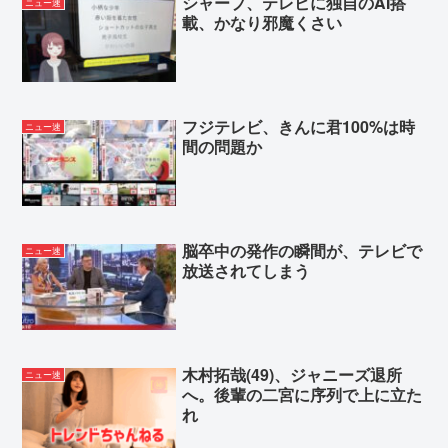
シャープ、テレビに独自のAI搭
ニュー速
載、かなり邪魔くさい
フジテレビ、きんに君100%は時
ニュー速
間の問題か
脳卒中の発作の瞬間が、テレビで
ニュー速
放送されてしまう
木村拓哉(49)、ジャニーズ退所
ニュー速
へ。後輩の二宮に序列で上に立た
れ