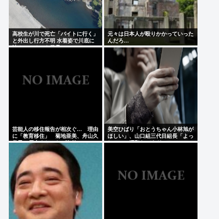
高校生が川で死亡「バイトに行く」
元々は日本人が殴りかかっていった
と外出し行方不明 水着姿で川底に
んだろ…
沈んでいるのを発見
芸能人の移住報告が相次ぐ… 理由
美空ひばり「おとうちゃん小林旭が
に「教育移住」 菊地亜美、舟山久
ほしい」、山口組三代目組長「よっ
美子、優木まおみらが海外へ
しゃ」、昭和ヤバすぎ⇒！！！