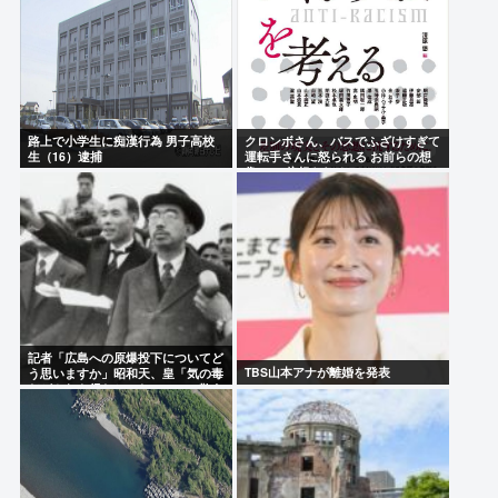
路上で小学生に痴漢行為 男子高校
クロンボさん、バスでふざけすぎて
生（16）逮捕
運転手さんに怒られる お前らの想
像の1.2倍怒られる
記者「広島への原爆投下についてど
TBS山本アナが離婚を発表
う思いますか」昭和天、皇「気の毒
だがやむを得なかった」こいつ敬う
必要ある？