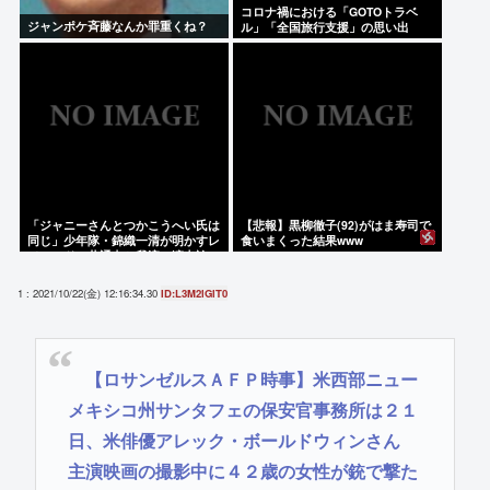
コロナ禍における「GOTOトラベ
ジャンポケ斉藤なんか罪重くね？
ル」「全国旅行支援」の思い出
「ジャニーさんとつかこうへい氏は
【悲報】黒柳徹子(92)がはま寿司で
同じ」少年隊・錦織一清が明かすレ
食いまくった結果www
ジェンドの共通点と我流の演出論
1 : 2021/10/22(金) 12:16:34.30
ID:L3M2iGiT0
【ロサンゼルスＡＦＰ時事】米西部ニュー
メキシコ州サンタフェの保安官事務所は２１
日、米俳優アレック・ボールドウィンさん
主演映画の撮影中に４２歳の女性が銃で撃た