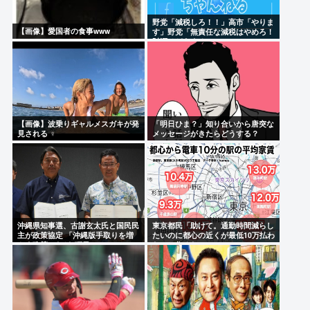
野党「減税しろ！！」高市「やりま
【画像】愛国者の食事www
す」野党「無責任な減税はやめろ！
財源はどうする 」
【画像】波乗りギャルメスガキが発
「明日ひま？」知り合いから唐突な
見される ‍♀
メッセージがきたらどうする？
沖縄県知事選、古謝玄太氏と国民民
東京都民「助けて。通勤時間減らし
主が政策協定 「沖縄版手取りを増
たいのに都心の近くが最低10万払わ
やす政策」など5項目
ないと住めないの」