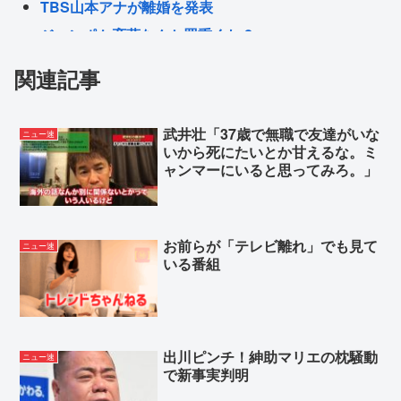
TBS山本アナが離婚を発表
ジャンポケ斉藤なんか罪重くね？
アメリカ人の若者の半数近くが共産主義に好意的で
関連記事
あるとの世論調査が出てしまう
上沼恵美子ブチギレ「簡単にポテトサラダ作れ言う
武井壮「37歳で無職で友達がいな
ニュー速
な！ポテトサラダ作りてしんどいんやで！💢」
いから死にたいとか甘えるな。ミ
楽しんご「ジャンポケ斉藤さんを貶めた女は気色悪
ャンマーにいると思ってみろ。」
いとか言ってる癖にフェラするとか口だけは素直な
んだな！週刊誌から金もらってるだろ」
お前らが「テレビ離れ」でも見て
ニュー速
いる番組
Powered by livedoor 相互RSS
出川ピンチ！紳助マリエの枕騒動
ニュー速
で新事実判明