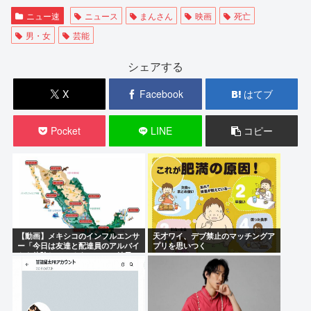
ニュー速
ニュース
まんさん
映画
死亡
男・女
芸能
シェアする
X
Facebook
はてブ
Pocket
LINE
コピー
【動画】メキシコのインフルエンサ
天才ワイ、デブ禁止のマッチングア
ー「今日は友達と配達員のアルバイ
プリを思いつく
トを体験してみるよ！！」←結果…