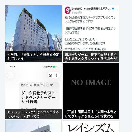
ら放尿
（ヽ´ん`）「えっ、敵チームのピッチャーになって秋
山・清原・デストラーデを三振に抑えたら一億です
か？」→どうする？
ジャンポケ斉藤「事務所どこぉ？ 俺、吉本興業
www」
小学館、「更生」という概念を否定
部屋作りゲーム、確率で出現するイ
伝説的ホラーコメディ『バタリアン』 BS-TBSで8月
してしまう
カを見るとクラッシュする不具合が
発生
16日放送
Powered by livedoor 相互RSS
ちょっっっっっとだけムラムラする
【正論】岡田斗司夫「人間の本音と
くらいゲーム作ってる
してブサイクを見たら不愉快にな
る。この責任をどうとるんだ」