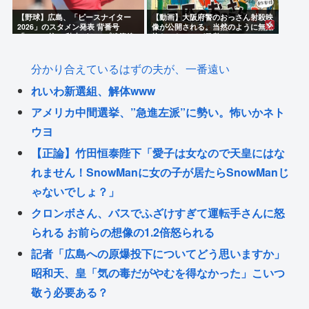
【野球】広島、「ピースナイター
【動画】大阪府警のおっさん射殺映
2026」のスタメン発表 背番号
像が公開される。当然のように無抵
「86」で統一 秋山がカープ移籍後
抗だったことが発覚
初の4番 小園は6番
分かり合えているはずの夫が、一番遠い
れいわ新選組、解体www
アメリカ中間選挙、”急進左派”に勢い。怖いかネト
ウヨ
【正論】竹田恒泰陛下「愛子は女なので天皇にはな
れません！SnowManに女の子が居たらSnowManじ
ゃないでしょ？」
クロンボさん、バスでふざけすぎて運転手さんに怒
られる お前らの想像の1.2倍怒られる
記者「広島への原爆投下についてどう思いますか」
昭和天、皇「気の毒だがやむを得なかった」こいつ
敬う必要ある？