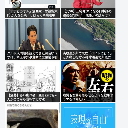
「ナナとカオル」漫画家・甘詰留太
【元V6】三宅健 気になる日本語の
氏 がんを公表「しばらく商業連載
誤読を指摘 「一段落」の読みは？
はお休みします」
「使い方間違ってるんだよなとか」
クルド人問題を訴えてきた河合ゆう
高校生が川で死亡「バイトに行く」
すけ、埼玉県知事選挙に立候補表明
と外出し行方不明 水着姿で川底に
www
沈んでいるのを発見
【急募】みい山作者・亜月ねねちゃ
右翼も左翼も怒らせるような戦争ド
んがここから逆転する方法
ラマを作りたい