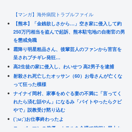
【マンガ】海外病院トラブルファイル
【熊本】「金銭欲しさから…」空き家に侵入して約
250万円相当を盗んで起訴、熊本駐屯地の自衛官の男
を懲戒免職
霜降り明星粗品さん、後輩芸人のファンから苦言を
呈されブチギレ発狂…
高2生徒の家に侵入し、わいせつ 高2男子を逮捕
射殺され死亡したオッサン（60）お母さんが亡くな
って狂った模様
ナイナイ岡村、家事をめぐる妻の不満に「言ってく
れたら済む話やん」になるみ「バイトやったらクビ
やで」説教受け黙り込む
(´;ω;`)お仕事終わったよ
スーパーマンの俳優、ホテルを全裸で徘徊し屋上か