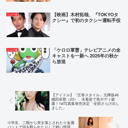
【映画】木村拓哉、『TOKYOタ
ニュー速
クシー』で初のタクシー運転手役
「ケロロ軍曹」テレビアニメの全
ニュー速
キャストを一新へ 2026年の秋か
ら放送
【アイドル】「圧巻スタイル」元欅坂46
織田奈那（23）、水着姿で美ボディ披
露！1st写真集発売決定「全部さらけ出し
ました」
小学生、二階から突き落とされたり金属
バットで頭を殴られたりして軽い怪我。