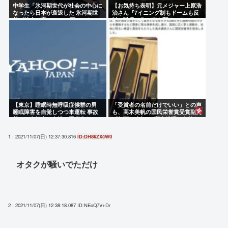
中学生「氷河期世代が社会の中心に
【お気持ち表明】元メジャー上原浩
なったら日本が衰退した 氷河期世
治さん『7イニング制もドームも反
代が社会の癌！」Xで1万いいね
対。球児の生の声を聞け！』
【東京】睡眠時無呼吸症候群の男
「受賞者の名前だけでいい」との声
睡眠障害を自覚しつつ車運転 事故
も、高木美帆の国民栄誉賞受賞副賞
起こし自転車の女性に重傷負わせ…
《包丁10本》に”高市総理の名前も
「厳重処分」意見つけ書類送検
刻印”
1 : 2021/11/07(日) 12:37:30.816
ID:DH8kZXcW0
オタクが騒いでただけ
2 : 2021/11/07(日) 12:38:18.087
ID:NEoQ7V+Dr