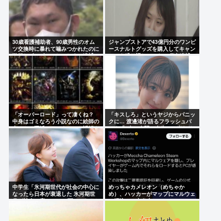
30歳看護補助者、90歳男性のオム
ジャンプストアで43億円分のワンピ
ツ交換時に暴れて噛みつかれたのに
ースナルトグッズを購入してキャン
激怒しボコボコにしてしまい逮捕
セルを繰り返していた32歳女逮捕
「オーバーロード」って凄くね？
「キスしろ」というヤジからパニッ
中身はゴミなろう小説なのに絵師の
クに… 渡邊渚が語るフラッシュバ
力のみで硬派ファンタジーと誤解さ
ック「1人の人間の人生に、当たり
せたやつ。
前の生活を奪った人が全て悪い」
中学生「氷河期世代が社会の中心に
めっちゃカメレオン（めちゃか
なったら日本が衰退した 氷河期世
め）、ハッカーがマップにマルウェ
代が社会の癌！」Xで1万いいね
ア埋込み、大炎上www