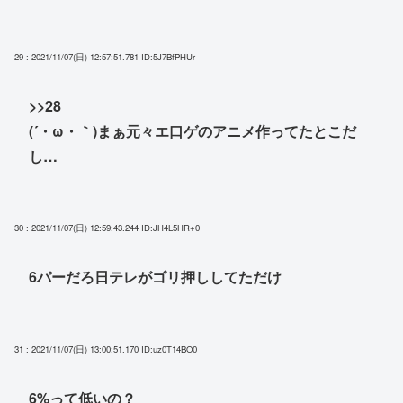
29 : 2021/11/07(日) 12:57:51.781
ID:5J7BfPHUr
>>28
(´・ω・｀)まぁ元々エ口ゲのアニメ作ってたとこだ
し…
30 : 2021/11/07(日) 12:59:43.244
ID:JH4L5HR+0
6パーだろ日テレがゴリ押ししてただけ
31 : 2021/11/07(日) 13:00:51.170
ID:uz0T14BO0
6%って低いの？