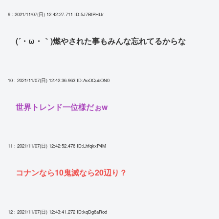
9 : 2021/11/07(日) 12:42:27.711
ID:5J7BfPHUr
(´・ω・｀)燃やされた事もみんな忘れてるからな
10 : 2021/11/07(日) 12:42:36.963
ID:AoOQubON0
世界トレンド一位様だぉw
11 : 2021/11/07(日) 12:42:52.476
ID:LhfqkxP4M
コナンなら10鬼滅なら20辺り？
12 : 2021/11/07(日) 12:43:41.272
ID:kqDg6aRod