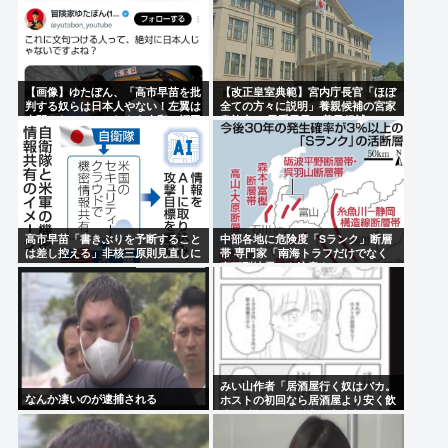
【画像】ゆたぼん、「高市早苗を批
【改正皇室典範】宮内庁長官「ほぼ
判する奴らは日本人やない！左翼は
全ての方々に説明」養親候補の宮家
人間やない！」これもう令和の福田
皇族方に 男系男子の養子候補は
村事件だろ…
「把握せず」
高市早苗「書きぶりを予断すること
中部各地に危険度「Sランク」断層
は差し控える」非核三原則見直しに
帯 専門家「南海トラフだけでなく
ついて
直下型地震にも注意を」
みい山作者「居酒屋行く奴はバカ。
なんか凄いのが逮捕される
ホストの初回なら居酒屋より安く飲
めてイケメンにチヤホヤされる」