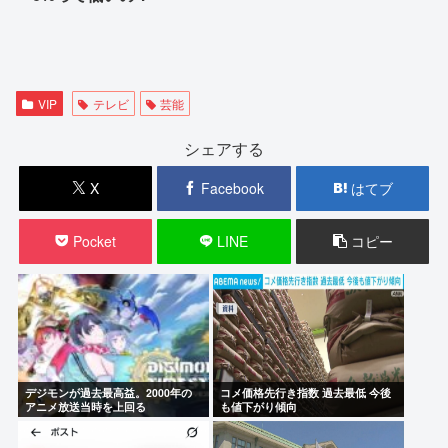
VIP
テレビ
芸能
シェアする
X
Facebook
はてブ
Pocket
LINE
コピー
デジモンが過去最高益。2000年の
コメ価格先行き指数 過去最低 今後
アニメ放送当時を上回る
も値下がり傾向