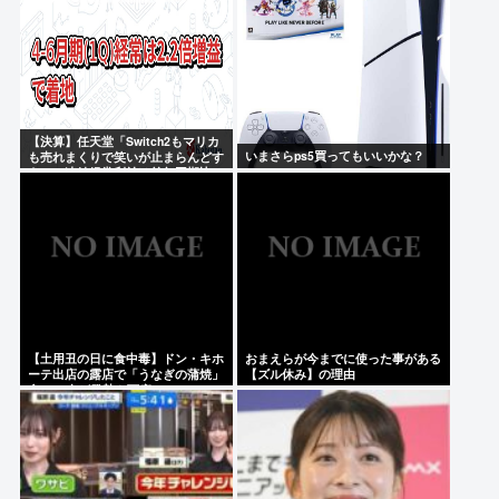
【決算】任天堂「Switch2もマリカ
いまさらps5買ってもいいかな？
も売れまくりで笑いが止まらんどす
え！」連結経常利益は前年同期比
2.2倍の2061億円に
【土用丑の日に食中毒】ドン・キホ
おまえらが今までに使った事がある
ーテ出店の露店で「うなぎの蒲焼」
【ズル休み】の理由
食べ14人が発熱や下痢