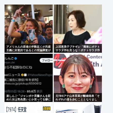
www」
伝説的ホラーコメディ『バタリアン』 BS-TBSで8月
16日放送
あのちゃんのアップグレードに応募した男の子www
ジャンポケ斉藤の懲役7年っていくらなんでも重すぎ
ね？
アメリカ人の若者の半数近くが共産
上沼恵美子ブチギレ「簡単にポテト
主義に好意的であるとの世論調査が
サラダ作れ言うな！ポテトサラダ作
出てしまう
りてしんどいんやで！ 」
Powered by livedoor 相互RSS
楽しんご「ジャンポケ斉藤さんを貶
元TBSアナ山本里菜が離婚発表「そ
めた女は気色悪いとか言ってる癖に
れぞれの道を歩むこととなりまし
フェラするとか口だけは素直なんだ
た」
な！週刊誌から金もらってるだろ」