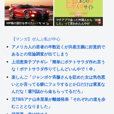
マチアプで会った外国人から「妊娠
VIP発の流行を作りたい！٩( ‘ω’ )و
した」って言われたんやが
【マンガ】ぜんぶ私が中心
アメリカ人の若者の半数近くが共産主義に好意的で
あるとの世論調査が出てしまう
上沼恵美子ブチギレ「簡単にポテトサラダ作れ言う
な！ポテトサラダ作りてしんどいんやで！💢」
楽しんご「ジャンポケ斉藤さんを貶めた女は気色悪
いとか言ってる癖にフェラするとか口だけは素直な
んだな！週刊誌から金もらってるだろ」
元TBSアナ山本里菜が離婚発表「それぞれの道を歩
むこととなりました」