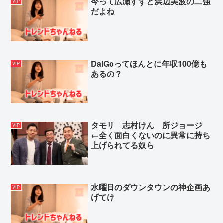
今って広瀬すずと浜辺美波の二強
VIP
だよね
DaiGoってほんとに年収100億も
VIP
あるの？
タモリ 志村けん 所ジョージ
VIP
←全く面白くないのに異常に持ち
上げられてる奴ら
水曜日のダウンタウンの神企画あ
VIP
げてけ