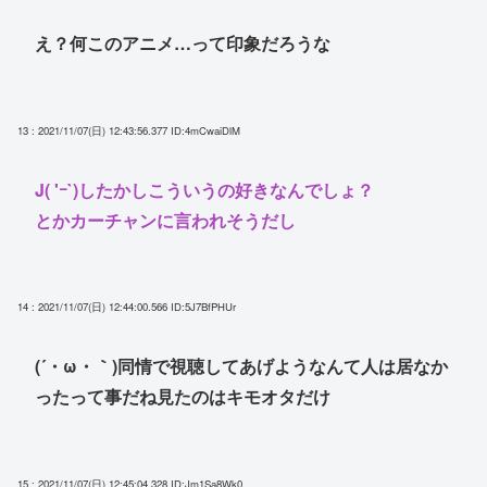
え？何このアニメ…って印象だろうな
13 : 2021/11/07(日) 12:43:56.377
ID:4mCwaiDlM
J( 'ｰ`)したかしこういうの好きなんでしょ？
とかカーチャンに言われそうだし
14 : 2021/11/07(日) 12:44:00.566
ID:5J7BfPHUr
(´・ω・｀)同情で視聴してあげようなんて人は居なか
ったって事だね見たのはキモオタだけ
15 : 2021/11/07(日) 12:45:04.328
ID:Jm1Sa8Wk0