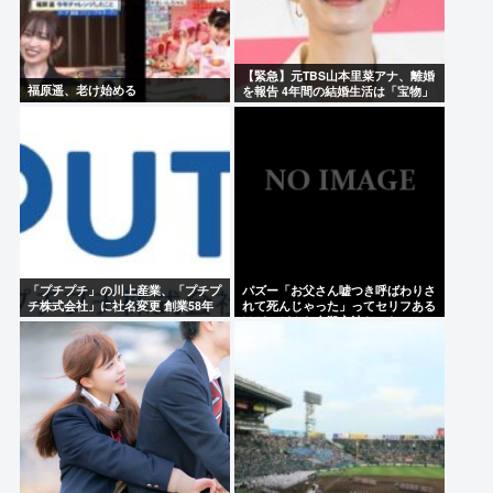
【緊急】元TBS山本里菜アナ、離婚
福原遥、老け始める
を報告 4年間の結婚生活は「宝物」
「プチプチ」の川上産業、「プチプ
パズー「お父さん嘘つき呼ばわりさ
チ株式会社」に社名変更 創業58年
れて死んじゃった」ってセリフある
で
けど、どんな自殺方法だったの？