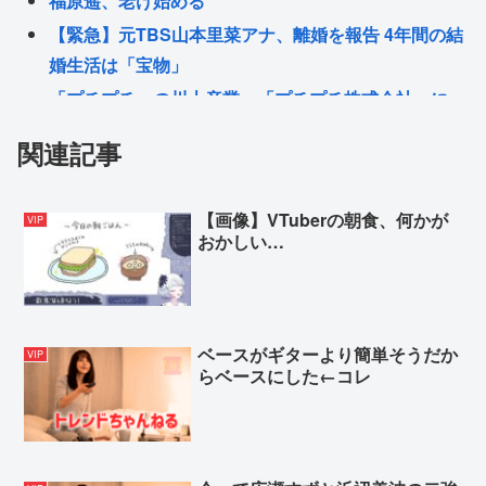
福原遥、老け始める
【緊急】元TBS山本里菜アナ、離婚を報告 4年間の結
婚生活は「宝物」
「プチプチ」の川上産業、「プチプチ株式会社」に
社名変更 創業58年で
関連記事
【お気持ち表明】元メジャー上原浩治さん『7イニン
グ制もドームも反対。球児の生の声を聞け！』
【画像】VTuberの朝食、何かが
VIP
ネトウヨ「神風特攻隊は国を守るための犠牲だっ
おかしい…
た！」→いつから防衛戦争になったんだ？侵略者だ
ろジャップはwww
山本太郎がボク達、ワタシ達に伝えたかった事…
ベースがギターより簡単そうだか
VIP
らベースにした←コレ
Powered by livedoor 相互RSS