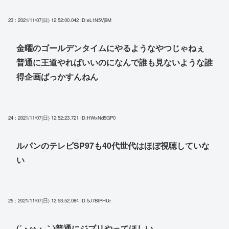
23 : 2021/11/07(日) 12:52:00.042
ID:eL1N5Vj9M
金曜のゴールデンタイムにやるようなやつじゃねぇ
普通に王道やればいいのになんで誰も見ないような誰
得企画ばっかすんねん
24 : 2021/11/07(日) 12:52:23.721
ID:HWxNd5GP0
ルパンのテレビSP97も40代世代はほぼ視聴していな
い
25 : 2021/11/07(日) 12:53:52.084
ID:5J7BfPHUr
(´・ω・｀)普通にジブリやってほしい