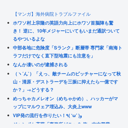
【マンガ】海外病院トラブルファイル
ホワソ村上宗隆の英語力向上にホワソ首脳陣も驚
き！ 逆に、10年メジャーにいてもいまだ通訳ついて
るやついるよな
中部各地に危険度「Sランク」断層帯 専門家「南海ト
ラフだけでなく直下型地震にも注意を」
なんか凄いのが逮捕される
（ヽ´ん`）「えっ、敵チームのピッチャーになって秋
山・清原・デストラーデを三振に抑えたら一億です
か？」→どうする？
めっちゃカメレオン（めちゃかめ）、ハッカーがマ
ップにマルウェア埋込み、大炎上www
VIP発の流行を作りたい！٩( ‘ω’ )و
ジャンポケ斉藤「事務所どこぉ？ 俺、吉本興業