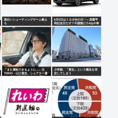
面白いシューティングゲーム教え
8月6日はトヨタ86の日！←原爆平
ろ
和記念日だぞ？不謹慎だろ4ねや車
カス
「また運転できるように…」元
小学館、「更生」という概念を否
TOKIO・山口達也、シェアカー運
定してしまう
転&ギター演奏姿にファン感動