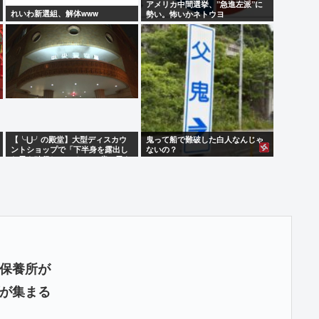
アメリカ中間選挙、”急進左派”に
れいわ新選組、解体www
勢い。怖いかネトウヨ
【╰⋃╯の殿堂】大型ディスカウ
鬼って船で難破した白人なんじゃ
ントショップで「下半身を露出し
ないの？
た男を確保している」 31歳の男を
現行犯逮捕 札幌
保養所が
が集まる