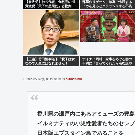
【参政党】神谷代表、食料品の消
部屋作りゲーム、確率で出現する
費減税「天下の愚策だ」と批判
イカを見るとクラッシュする不具
合が発生
【正論】竹田恒泰陛下「愛子は女
ナイナイ岡村、家事をめぐる妻の
なので天皇にはなれません！
不満に「言ってくれたら済む話や
SnowManに女の子が居たら
ん」になるみ「バイトやったらク
SnowManじゃないでしょ？」
ビやで」説教受け黙り込む
1 : 2021/05/19(水) 03:27:00.03
ID:o5Q8o2Jm0
香川県の瀬戸内にあるアミューズの豊島
イルミナティの小児性愛者たちのセレブ
日本版エプスタイン島であることを