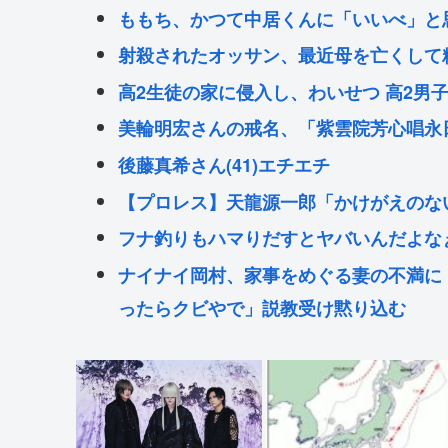
ももち、かつて中居くんに「いいべ」と
射殺されたオッサン、最近母を亡くして
高2生徒の家に侵入し、わいせつ 高2男
美輪明宏さんの戒名、「紫雲院芳心唱永
後藤真希さん(41)エチエチ
【プロレス】天龍源一郎「かけがえのな
フナ釣りもハマりだすとヤバいんだよな
ナイナイ岡村、家事をめぐる妻の不満に
ったらクビやで」説教受け黙り込む
スーパーマンの俳優、ホテルを全裸で徘
Powered by livedoor 相互RSS