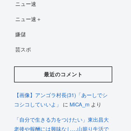
ニュー速
ニュー速＋
嫌儲
芸スポ
最近のコメント
【画像】アンゴラ村長(31)「あーしでシ
コシコしていいよ」
に
MiCA_m
より
「自分で生きる力をつけたい」東出昌大
老後や報酬には興味なし…山籠り生活で