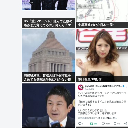
B’z「重いマーシャル運んでた腰の
中露軍艦4隻が”日本一周”
痛みまだ覚えてるの」俺くん「マ
ーシャルって何？ 」
消費税減税、賛成の日本保守党を
坂口杏里OD配信
含めても参院過半数に行かない模
様 野党は一斉に批判し神谷「天下
の愚策」 おや、チみ？