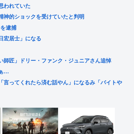
思われていた
精神的ショックを受けていたと判明
子を逮捕
日宏居士」になる
い師匠」ドリー・ファンク・ジュニアさん追悼
ぁ…
「言ってくれたら済む話やん」になるみ「バイトや
徊し屋上から放尿