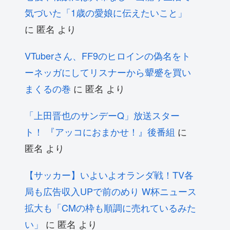
気づいた「1歳の愛娘に伝えたいこと」
に
匿名
より
VTuberさん、FF9のヒロインの偽名をト
ーネッガにしてリスナーから顰蹙を買い
まくるの巻
に
匿名
より
「上田晋也のサンデーQ」放送スター
ト！ 『アッコにおまかせ！』後番組
に
匿名
より
【サッカー】いよいよオランダ戦！TV各
局も広告収入UPで前のめり W杯ニュース
拡大も「CMの枠も順調に売れているみた
い」
に
匿名
より