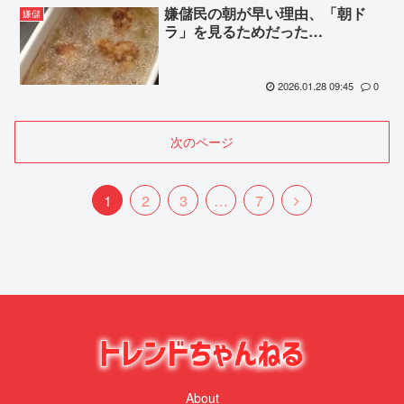
嫌儲民の朝が早い理由、「朝ド
嫌儲
ラ」を見るためだった…
2026.01.28 09:45
0
次のページ
次
1
2
3
…
7
へ
About