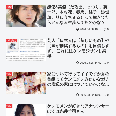
嫌儲8英傑（だるま、まつり、英
嫌儲
一郎、木村花、春馬、結子、沙也
加、りゅうちぇる）って生きてた
らどんな人生歩んでたのかな？
2026.04.06 19:15
0
芸人「日本人は【新しいもの】や
talk嫌儲
【国が推奨するもの】を盲信しす
ぎ」 これにはケンモジサンも納
得
2026.03.28 14:02
0
家について行ってイイですか系の
嫌儲
番組ってケンモメンみたいなガチ
の底辺の家にはついていかよな…
2026.03.22 13:00
0
ケンモメンが好きなアナウンサー
嫌儲
ぼくは糸井羊司さん