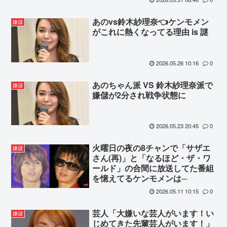
あのvs鈴木紗理奈👈ケンモメン
嫌儲
がこれに熱くなってる理由 is 謎
2026.05.26 10:16
0
あのちゃん派 VS 鈴木紗理奈派で
嫌儲
嫌儲が2分され戦争状態に
2026.05.23 20:45
0
火曜日の夜の8チャンで「サザエ
嫌儲
さん(再)」と「なるほど・ザ・ワ
ールド」の合間に放送してた番組
を憶えてるケンモメンは─
2026.05.11 10:15
0
芸人「大嫌いな芸人がいます！い
嫌儲
じめてきた先輩芸人がいます！」