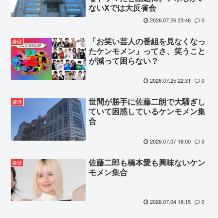
ないXでは大反省会
2026.07.26 23:46
0
「お笑い芸人の番組を見なくなっ
嫌儲
たケンモメン」ってさ、笑うこと
が減って困らない？
2026.07.25 22:31
0
世間が勝手に佐藤二朗で大騒ぎし
嫌儲
ていて困惑しているケンモメン集
合
2026.07.07 18:00
0
佐藤二郎も橋本愛も興味ないケン
嫌儲
モメン集合
2026.07.04 18:15
0