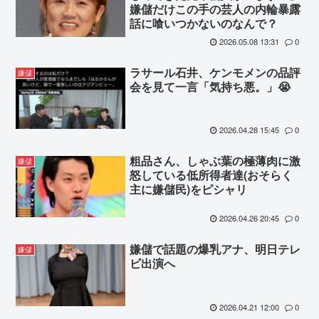
嫌儲だけこの手の芸人の内輪暴露
話に喰いつかないのなんで？
2026.05.08 13:31
0
ラサール石井、ケンモメンの品評
嫌儲
会を見て一言「気持ち悪。」😭
2026.04.28 15:45
0
粗品さん、しゃぶ葉の極薄肉に激
嫌儲
怒している低所得者達(おそらく
主に嫌儲民)をピシャリ
2026.04.26 20:45
0
嫌儲で話題の爆乳アナ、明日テレ
嫌儲
ビ出演へ
2026.04.21 12:00
0