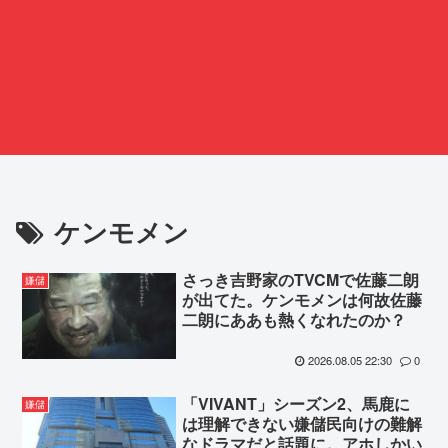
ケンモメン
さっき吉野家のTVCMで佐藤二朗
嫌儲
が出てた。ケンモメンは何故佐藤
二朗にああも熱くなれたのか？
2026.08.05 22:30
0
「VIVANT」シーズン2、馬鹿に
嫌儲
は理解できない嫌儲民向けの難解
なドラマだと話題に。アホしかい