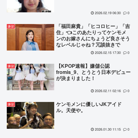
2026.02.19 06:30
0
「福田麻貴」「ヒコロヒー」「吉
嫌儲
住」👈このあたりってケンモメ
ンのお嫁さんにちょうど良さそう
なレベルじゃね？冗談抜きで
2026.02.15 17:30
0
【KPOP速報】嫌儲公認
嫌儲
fromis_9、とうとう日本デビュー
が決まりました！
2026.02.11 02:16
0
ケンモメンに優しいJKアイド
嫌儲
ル。天使や。
2026.01.30 11:15
0