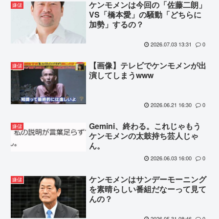
ケンモメンは今回の「佐藤二朗」
嫌儲
VS「橋本愛」の騒動「どちらに
加勢」するの？
2026.07.03 13:31
0
【画像】テレビでケンモメンが出
嫌儲
演してしまうwww
2026.06.21 16:30
0
Gemini、終わる。これじゃもう
嫌儲
ケンモメンの太鼓持ち芸人じゃ
ん。
2026.06.03 16:00
0
ケンモメンはサンデーモーニング
嫌儲
を素晴らしい番組だなーって見て
んの？
2026.05.31 08:46
0