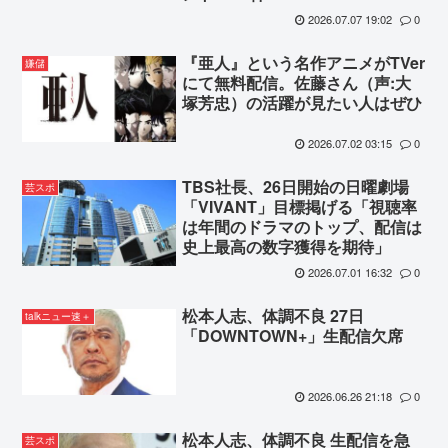
2026.07.07 19:02
0
『亜人』という名作アニメがTVer
嫌儲
にて無料配信。佐藤さん（声:大
塚芳忠）の活躍が見たい人はぜひ
2026.07.02 03:15
0
TBS社長、26日開始の日曜劇場
芸スポ
「VIVANT」目標掲げる「視聴率
は年間のドラマのトップ、配信は
史上最高の数字獲得を期待」
2026.07.01 16:32
0
松本人志、体調不良 27日
talkニュー速＋
「DOWNTOWN+」生配信欠席
2026.06.26 21:18
0
松本人志、体調不良 生配信を急
芸スポ