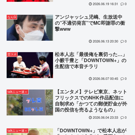
2026.06.19 16:31
0
アンジャッシュ児嶋、生放送中
なんG
の”不適切発言”でMC即謝罪の衝
撃www
2026.06.13 20:30
0
松本人志「最後俺を裏切った…」
芸スポ
小籔千豊と「DOWNTOWN+」の
生配信で本音チラリ
2026.06.07 00:45
0
【エンタメ】テレビ東京、ネット
talkニュー速＋
フリックスでのNHK作品配信に
自制求め「かつての郵便貯金が外
国の投信を売るようなもの」
2026.06.04 23:33
0
「DOWNTOWN+」で松本人志が
talkニュー速＋