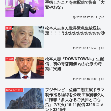
手術したことを生配信で告白「大
変やわな」
2026.07.17 20:19
0
松本人志さん世界緊急生放送決
嫌儲
定！！！うおおおおおおおおお🙄
2026.07.17 17:45
0
松本人志『DOWNTOWN+』生配
芸スポ
信、初の青森開催 ねぶた祭の時
期に実施
2026.07.16 18:00
0
フジテレビ、佐藤二朗主演ドラマ
talkニュー速＋
制作巡る経緯を公表 主演俳優2人
に謝罪「多大なるご負担とご心
労」 7/7(火) 15:11配信 3345 コメ
ント3345件