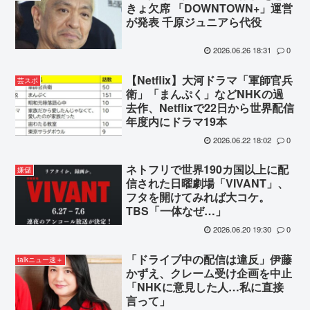
きょ欠席 「DOWNTOWN+」運営
が発表 千原ジュニアら代役
2026.06.26 18:31
0
【Netflix】大河ドラマ「軍師官兵
芸スポ
衛」「まんぷく」などNHKの過
去作、Netflixで22日から世界配信
年度内にドラマ19本
2026.06.22 18:02
0
ネトフリで世界190カ国以上に配
嫌儲
信された日曜劇場「VIVANT」、
フタを開けてみれば大コケ。
TBS「一体なぜ…」
2026.06.20 19:30
0
「ドライブ中の配信は違反」伊藤
talkニュー速＋
かずえ、クレーム受け企画を中止
「NHKに意見した人…私に直接
言って」