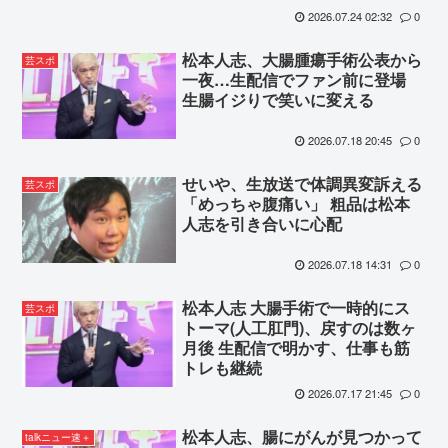
2026.07.24 02:32
0
松本人志、大腸腫瘍手術公表から
芸スポ
一夜…生配信でファン前に登場
生腸イジりで笑いに変える
2026.07.18 20:45
0
せいや、生放送で体調異変訴える
芸スポ
「めっちゃ腹痛い」 粗品は松本
人志を引き合いに心配
2026.07.18 14:31
0
松本人志 大腸手術で一時的にス
芸スポ
トーマ(人工肛門)、戻すのは数ヶ
月後 生配信で明かす、仕事も筋
トレも継続
2026.07.17 21:45
0
松本人志、腸にがんが見つかって
talkニュー速＋