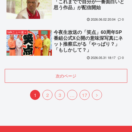
「これまでで自分が一番面白いと
思う作品」が配信開始
2026.06.02 20:04
0
今夜生放送の「笑点」60周年SP
talkニュー速＋
番組公式X公開の意味深写真にネ
ット推察広がる「やっぱり？」
「もしかして？」
2026.05.31 18:17
0
次のページ
次
1
2
3
…
17
へ