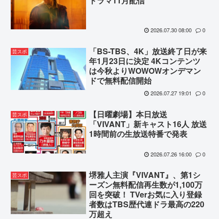
ドラマ11月配信
2026.07.30 08:00
0
「BS-TBS、4K」放送終了日が来
芸スポ
年1月23日に決定 4Kコンテンツ
は今秋よりWOWOWオンデマン
ドで無料配信開始
2026.07.27 19:01
0
【日曜劇場】本日放送
芸スポ
「VIVANT」新キャスト16人 放送
1時間前の生放送特番で発表
2026.07.26 16:00
0
堺雅人主演『VIVANT』、第1シ
芸スポ
ーズン無料配信再生数が1,100万
回を突破！ TVerお気に入り登録
者数はTBS歴代連ドラ最高の220
万超え