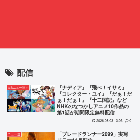
配信
『ナディア』『飛べ！イサミ』
talkニュー速＋
『コレクター・ユイ』『だぁ！だ
ぁ！だぁ！』『十二国記』など
NHKのなつかしアニメ10作品の
第1話が期間限定無料配信
2026.08.03 13:03
0
「ブレードランナー2099」実写
ニュー速