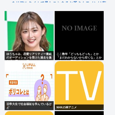
をリアルタイムで見たことあるお爺さんモメンは存
在するのか？
【プロレス】長州小力 西口DXプロレス8月大会でリ
ング復帰 対戦相手はクロちゃん 道交法違反の疑いも
不起訴に
元フジTV渡邉渚「悪いのは全部中居正広！」
ももち、かつて中居くんに「いいべ」と思われてい
ゆうちゃみ、恋愛リアリティー番組
ここ数年「どっちもどっち」とか
た
のオーディションを受けた過去を激
「まだわからないから叩くな」とか
白「10回くらい落ちてるんです」
ゆうチキン野郎が増えたけどどっか
ら来たの？(´・ω・`)
Powered by livedoor 相互RSS
旧帝大生で社会福祉を学んでいるけ
NHKの神アニメ
ど