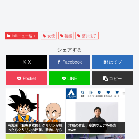
talkニュー速＋
女優
芸能
酒井法子
シェアする
X
Facebook
はてブ
Pocket
LINE
コピー
有識者「範馬勇次郎とクリリンが戦
洋服の青山、空調ウェアを発売
ったらクリリンの圧勝。勝負になら
www
ないぐらい差がある」