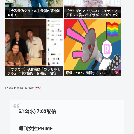
【令和最強グラドル】最新の菊地姫
『ライザのアトリエ3』ウェディン
奈さん
グドレス姿のライザがフィギュア化
キタ───(ﾟ∀ﾟ)───!!!!!
【サッカー】板倉滉は「めっちゃモ
原爆について復習するスレ
テる」 年収7億円・お洒落・包容
力…超愛される日本代表
1 : 2024/06/13 06:26:54
???
6/12(水) 7:02配信
週刊女性PRIME