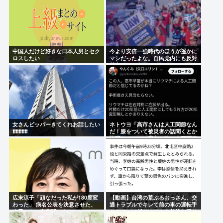
中国人だけど好きな日本人男とセク
今より安倍一強時代のほうが遥かに
ロスしたい
マシだったよな。自民党内にも反対
勢力はいて会見はちゃんとやり国会
にも出席、僅かに常識もあった
女さんビッパーきてくれお話したい
ネトウヨ「高市さんは人工関節なん
❗❗❗❗❗❗❗❗❗❗
だ！膝をついて被災者の話聞くとか
拷問だろ！」⇒高市の膝に人工関節
の手術痕が見当たらない
広末涼子「頑なだった私が180度変
【動画】台湾の荒ぶるおっさん、交
わった」 病名公表を決意させた、
通トラブルでキレて前の車の運転手
次男からの言葉明かす
をナイフで斬りつけるも壮絶な返り
討ちにあう