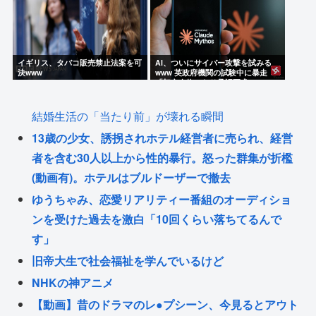
イギリス、タバコ販売禁止法案を可
AI、ついにサイバー攻撃を試みる
決www
www 英政府機関の試験中に暴走
「架空人物になり承認要求」
結婚生活の「当たり前」が壊れる瞬間
13歳の少女、誘拐されホテル経営者に売られ、経営
者を含む30人以上から性的暴行。怒った群集が折檻
(動画有)。ホテルはブルドーザーで撤去
ゆうちゃみ、恋愛リアリティー番組のオーディショ
ンを受けた過去を激白「10回くらい落ちてるんで
す」
旧帝大生で社会福祉を学んでいるけど
NHKの神アニメ
【動画】昔のドラマのレ●プシーン、今見るとアウト