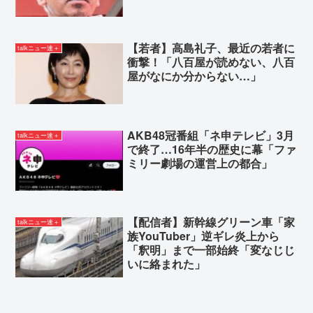
【若者】高島礼子、最近の若者に
talkニュー速＋
衝撃！「八百屋が読めない、八百
屋がなにか分からない…」
AKB48冠番組「ネ申テレビ」3月
talkニュー速＋
で終了…16年半の歴史に幕「ファ
ミリー劇場の運営上の都合」
【配信者】新幹線グリーン車「家
talkニュー速＋
族YouTuber」逆ギレ炎上から
「釈明」まで一部始終「変なじじ
いに絡まれた」