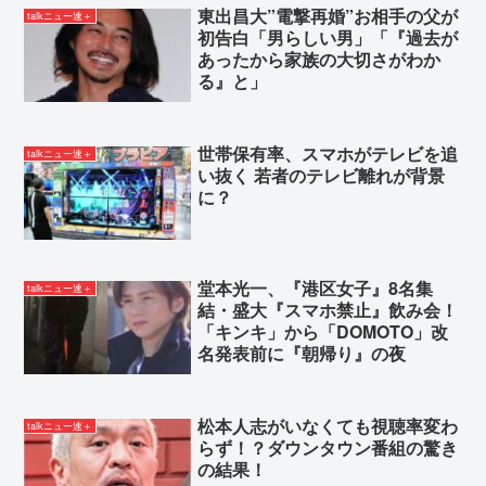
東出昌大”電撃再婚”お相手の父が
talkニュー速＋
初告白「男らしい男」「『過去が
あったから家族の大切さがわか
る』と」
世帯保有率、スマホがテレビを追
talkニュー速＋
い抜く 若者のテレビ離れが背景
に？
堂本光一、『港区女子』8名集
talkニュー速＋
結・盛大『スマホ禁止』飲み会！
「キンキ」から「DOMOTO」改
名発表前に『朝帰り』の夜
松本人志がいなくても視聴率変わ
talkニュー速＋
らず！？ダウンタウン番組の驚き
の結果！