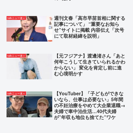
週刊文春「高市早苗首相に関する
talkニュー速＋
記事について」 “重要なお知ら
せ”サイトに掲載 内容伝え「次号
にて取材経緯を説明」
【元フジアナ】渡邊渚さん「あと
talkニュー速＋
何年こうして生きていられるかわ
からない」 変化を肯定し前に進
む心境明かす
【YouTuber】「子どもができな
talkニュー速＋
いなら、仕事は必要ない」5年間
の不妊治療をやめて大企業退職→
夫婦で車中泊生活…40代夫婦
が”年収も地位も捨てた”ワケ