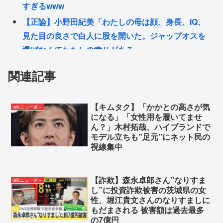
すぎるwww
【正論】小野田紀美「わたしの母は顔、身長、IQ、
見た目の良さで白人に股を開いた。ジャップオスを
選ばなくてわたしの幸せがある」
Z世代「ジャンポケ斎藤は口封じに被害者殺した方が
関連記事
量刑軽かっただろ💦」←1万いいね❤️
原爆について復習するスレ
【キムタク】「かかとの高さが気
talkニュー速＋
れいわ新選組→「いのちの党」に改名
になる」「女性用を履いてませ
元祖！バンドリ🎸ちゃん→TV LIVE 2026
ん？」木村拓哉、ハイブランドで
モデル立ちも”足元”にネット民の
視線集中
Powered by livedoor 相互RSS
【詐欺】森永卓郎さん”なりすま
talkニュー速＋
し”に投資詐欺被害の茨城県の女
性、堀江貴文さんのなりすましに
もだまされる 被害額は過去最多
の7億円