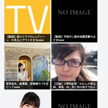
【動画】昔のドラマのレ●プシー
【動画】手術中に熊本地震直撃やば
ン、今見るとアウトすぎるwww
すぎwww
冨里奈央、超薄着。背徳感ヤバすぎ
【正論】小野田紀美「わたしの母は
だってwww
顔、身長、IQ、見た目の良さで白人
に股を開いた。ジャップオスを選ば
なくてわたしの幸せがある」