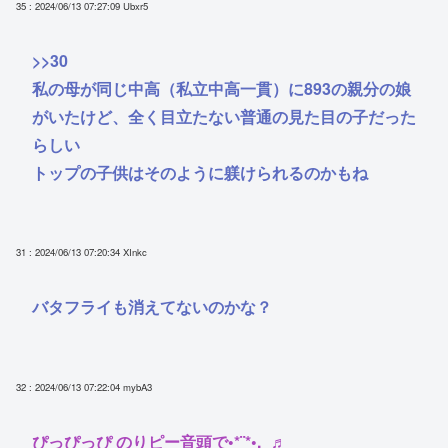
35 : 2024/06/13 07:27:09
Ubxr5
>>30
私の母が同じ中高（私立中高一貫）に893の親分の娘
がいたけど、全く目立たない普通の見た目の子だった
らしい
トップの子供はそのように躾けられるのかもね
31 : 2024/06/13 07:20:34
XInkc
バタフライも消えてないのかな？
32 : 2024/06/13 07:22:04
mybA3
ぴっぴっぴ のりピー音頭で•*¨*•.¸¸♬︎