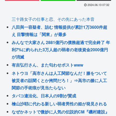
2024.06.13 07:32
三十路女子の仕事と恋、その先にあった本音
八田與一容疑者、詰む 情報提供が累計1万3600件超
え 目撃情報は「関東」が最多
みんなで大家さん 2881億円の債務超過で完全終了 年
利7%に釣られた3万人超の弱者の老後資金2000億円
が消滅
有吉弘行さん、また匂わせポストwww
ネトウヨ「高市さんは人工関節なんだ！膝をついて
被災者の話聞くとか拷問だろ！」⇒高市の膝に人工
関節の手術痕が見当たらない
タバコ違法化、日本人の9割が賛成
檜山沙耶に代わる新しい弱者男性の姫が発見される
なぜかネットで微妙に人気の伝説的CM『磯村建設』