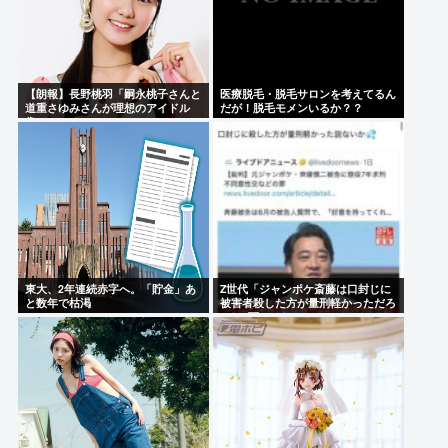
【朗報】長野桃羽「嗣永桃子さんと
医療脱毛・脱毛サロンを考えてるん
道重さゆみさんが理想のアイドル
だが！脱毛モメンいるか？？
像」
東大、2年連続赤字へ。「貯金」あ
Z世代「ジャンポケ斎藤は口封じに
と数年で枯渇
被害者殺した方が量刑軽かっただろ
」←1万いいね❤️