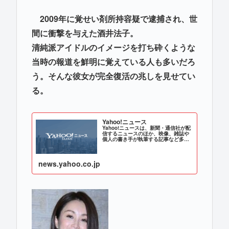
2009年に覚せい剤所持容疑で逮捕され、世
間に衝撃を与えた酒井法子。
清純派アイドルのイメージを打ち砕くような
当時の報道を鮮明に覚えている人も多いだろ
う。そんな彼女が完全復活の兆しを見せてい
る。
Yahoo!ニュース
Yahoo!ニュースは、新聞・通信社が配
信するニュースのほか、映像、雑誌や
個人の書き手が執筆する記事など多種
多様なニュースを掲載しています。
news.yahoo.co.jp