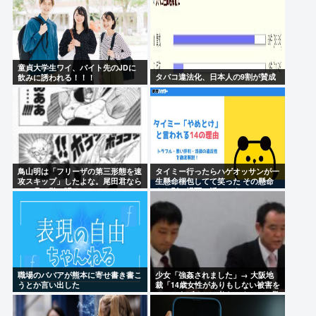
童貞大学生ワイ、バイト先のJDに
タバコ違法化、日本人の9割が賛成
飲みに誘われる！！！
鳥山明は「フリーザの第三形態を速
タイミー行ったらハゲオッサンが一
攻スキップ」したよな。尾田君なら
生懸命梱包してて笑った その懸命
一ヶ月は引っ張る。
さを別の場面で活かせよ
職場のババアが熊本に寄せ書き書こ
少女「強姦されました」→ 大阪地
うとか言い出した
裁「14歳女性がありもしない被害を
でっちあげるとは考えにくい」→懲
役12年→元少女「嘘でしたw」