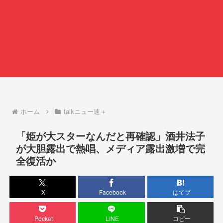
ホーム
talkニュー速＋
「姫が大スターなんだと再確認」酒井法子
が大胆露出で熱唱、メディア露出激増で完
全復活か
X
Facebook
はてブ
Pocket
LINE
コピー