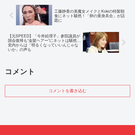
工藤静香の美魔女メイクとKokiの特製朝
食にネット騒然！「卵の黄身具合」が話
題に
【元SPEED】「今井絵理子」参院議員が
国会復帰も”金髪ヘアー”にネットは騒然…
党内からは「明るくなっていいんじゃな
いか」の声も
コメント
コメントを書き込む