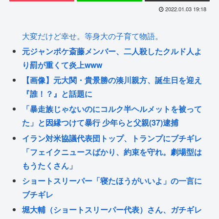
2022.01.03 19:18
大変だけど幸せ。等身大の子育て物語。
元ジャンポケ斎藤メンバー、二人殺したクルド人よ
り罰が重くて炎上www
【画像】元大関・貴景勝の湊川親方、誕生日を迎え
『誰！？』と話題に
「暴走族じゃないのにコルク半ヘルメットを被って
た」と因縁つけて暴行 少年らと父親(37)逮捕
イラン対米協議代表団トップ、トランプにブチギレ
「フェイクニュースばかり、約束を守れ。劇場型は
もうたくさん」
ショートスリーパー「寝たほうがいいよ」の一言に
ブチギレ
堀大輔（ショートスリーパー代表）さん、ガチギレ