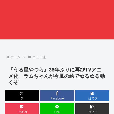
ホーム
ニュー速
『うる星やつら』36年ぶりに再びTVアニ
メ化 ラムちゃんが今風の絵でぬるぬる動
くぞ
X
Facebook
はてブ
Pocket
LINE
コピー