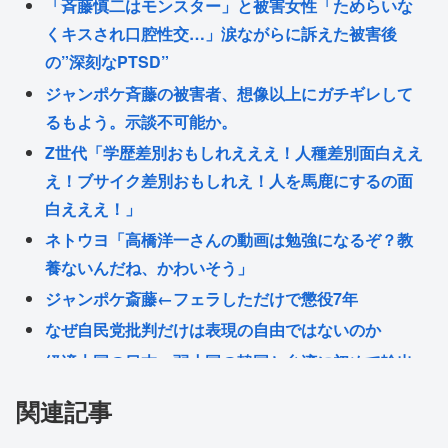
「斉藤慎二はモンスター」と被害女性「ためらいな
くキスされ口腔性交…」涙ながらに訴えた被害後
の”深刻なPTSD”
ジャンポケ斉藤の被害者、想像以上にガチギレして
るもよう。示談不可能か。
Z世代「学歴差別おもしれえええ！人種差別面白ええ
え！ブサイク差別おもしれえ！人を馬鹿にするの面
白えええ！」
ネトウヨ「高橋洋一さんの動画は勉強になるぞ？教
養ないんだね、かわいそう」
ジャンポケ斎藤←フェラしただけで懲役7年
なぜ自民党批判だけは表現の自由ではないのか
経済大国の日本、弱小国の韓国と台湾に初めて輸出
額で抜かされてしまう… 理由はジャップはAI関連で
関連記事
世界に輸出するものがないためw