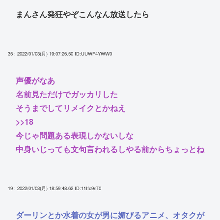
まんさん発狂やぞこんなん放送したら
35 : 2022/01/03(月) 19:07:26.50
ID:UUWF4YWW0
声優がなあ
名前見ただけでガッカリした
そうまでしてリメイクとかねえ
>>18
今じゃ問題ある表現しかないしな
中身いじっても文句言われるしやる前からちょっとね
19 : 2022/01/03(月) 18:59:48.62
ID:11Ifo9nT0
ダーリンとか水着の女が男に媚びるアニメ、オタクが