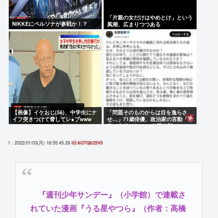
「片親の女だけはやめとけ」という
NIKKEにペルソナが参戦か！？
風潮、広まりつつある
【画像】イケおじ(56)、中学生にナ
「問題そのものからは目を逸らさ
イフ突きつけて脅してレ●プwww
せ…」71歳俳優、政治家の言動「非
常に参考になる」 佐野史郎
1 : 2022/01/03(月) 18:55:45.29
ID:kO7Qb25V0
『週刊少年サンデー』（小学館）で連載さ
れていた漫画『うる星やつら』（作者：高橋