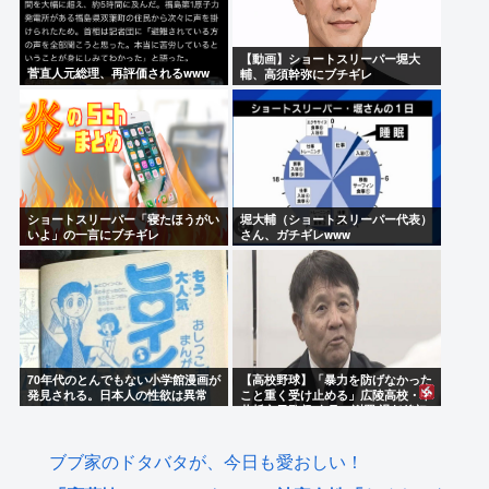
【動画】ショートスリーパー堀大
菅直人元総理、再評価されるwww
輔、高須幹弥にブチギレ
ショートスリーパー「寝たほうがい
堀大輔（ショートスリーパー代表）
いよ」の一言にブチギレ
さん、ガチギレwww
70年代のとんでもない小学館漫画が
【高校野球】「暴力を防げなかった
発見される。日本人の性欲は異常
こと重く受け止める」広陵高校・中
井哲之元監督 会見で謝罪 退任後初
めて発言
ブブ家のドタバタが、今日も愛おしい！