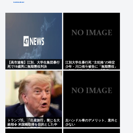
www
にじさんじvtuber、過酷な1日を公開
高市早苗首相の熊本地震視察PV、芸人にバカにされ
る「北朝鮮の記録映画かと思った。金正恩ですら盛
りすぎって言うぞ」
【ジャニーズ】光GENJI、サブスク&DL配信が解禁
デビュー39周年迎える8月19日から40周年まで1年か
【高市速報】江別、大学生集団暴行
江別大学生暴行死 “主犯格”の特定
けてリリース当時の日付に順次配信予定
死で19歳男に無期懲役判決
少年・川口侑斗被告に「無期懲役」
の判決 当時17歳少年に「懲役30
NHK職員が出演者から性被害 異動求めるも3年認め
年」の判決
られずPTSDに 加害者側が釈明も… 月岡ツキ「納得
がいかない」
Powered by livedoor 相互RSS
トランプ氏、「出産旅行」禁じる大
左ハンドル車のデメリット、意外と
統領令 米国籍取得を目的とした中
少ない
国人らの渡米を問題視