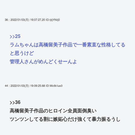
36 : 2022/01/03(月) 19:07:27.20
ID:tjtjYNIj0
>>25
ラムちゃんは高橋留美子作品で一番素直な性格してる
と思うけど
管理人さんがめんどくせーんよ
44 : 2022/01/03(月) 19:09:25.68
ID:Wc6t/ius0
>>36
高橋留美子作品のヒロイン全員面倒臭い
ツンツンしてる割に嫉妬心だけ強くて暴力振るうし