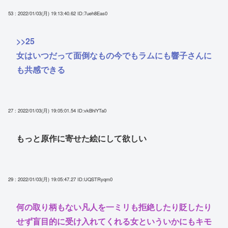
53 : 2022/01/03(月) 19:13:40.62
ID:7ueh8Eas0
>>25
女はいつだって面倒なもの今でもラムにも響子さんに
も共感できる
27 : 2022/01/03(月) 19:05:01.54
ID:vkBhlYTa0
もっと原作に寄せた絵にして欲しい
29 : 2022/01/03(月) 19:05:47.27
ID:UQSTRyqm0
何の取り柄もない凡人を一ミリも拒絶したり貶したり
せず盲目的に受け入れてくれる女といういかにもキモ