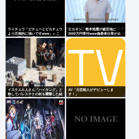
ライチュウ「ピチューとピカチュウ
ヒカキン、熊本地震の被災地に
より圧倒的に強いですwww」←こ
2000万円寄付www偽善者仕草が止
いつが不人気な理由
まらないwww
イスラエル人さん「ハイキング」と
AV「元芸能人がデビューしま
称してパレスチナの村を襲撃した結
す！」
果、銃奪われ死亡。イスラエル軍
「村民はテロリスト！」