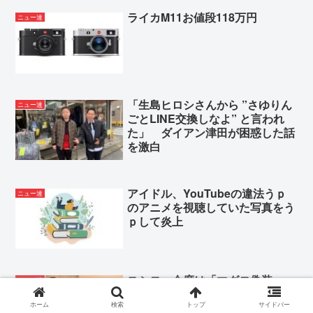
ジャンポケ斉藤のデフォルメキャラクターwww
ライカM11お値段118万円
ニュー速
ヒカキン、熊本地震の被災地に2000万円寄付www偽
善者仕草が止まらないwww
AV「元芸能人がデビューします！」
Powered by livedoor 相互RSS
「生島ヒロシさんから ”さゆりん
ニュー速
ごとLINE交換しなよ” と言われ
た」 ダイアン津田が困惑した話
を激白
アイドル、YouTubeの違法うｐ
ニュー速
のアニメを視聴していた写真をう
ｐして炎上
スシロー今度は「マグロ偽装」
ニュー速
DNA調査の結果。あいつがテレ
ビで擁護なんてするから…
ホーム
検索
トップ
サイドバー