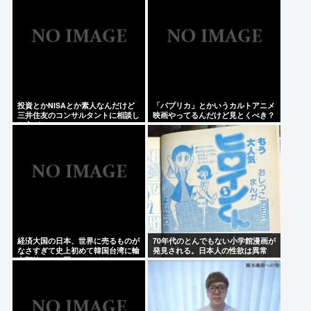
投資とかNISAとか素人なんだけど
「パプリカ」とかいうカルトアニメ
三井住友のコンサルタントに相談し
映画やってるんだけど見とくべき？
た方がいいのか？
経済大国の日本、世界に売るものが
70年代のとんでもない小学館漫画が
なさすぎて史上初めて韓国台湾に輸
発見される。日本人の性欲は異常
出額抜かされ置いてけぼりwww