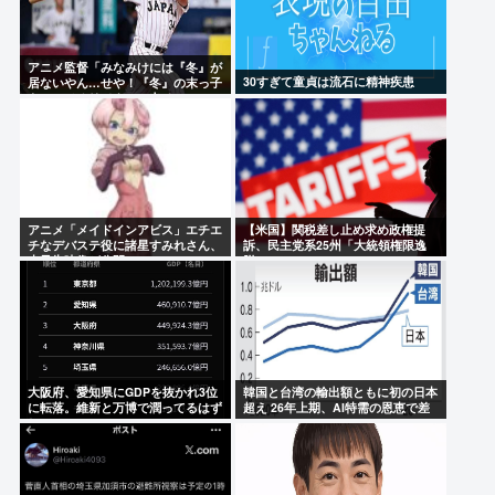
アニメ監督「みなみけには『冬』が
30すぎて童貞は流石に精神疾患
居ないやん…せや！『冬』の末っ子
をアニメオリジナルで出そ！」
アニメ「メイドインアビス」エチエ
【米国】関税差し止め求め政権提
チなデバステ役に諸星すみれさん、
訴、民主党系25州「大統領権限逸
本予告映像が公開
脱」
大阪府、愛知県にGDPを抜かれ3位
韓国と台湾の輸出額ともに初の日本
に転落。維新と万博で潤ってるはず
超え 26年上期、AI特需の恩恵で差
じゃ…