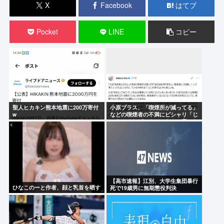
X
Facebook
はてブ
Pocket
LINE
コピー
聖人ヒカキン熊本地震に200万寄付
小原ブラス、「喫煙所が減ってる」
w
などの喫煙者の不満にピシャリ「じ
ゃあやめれば？タバコなんて家でだ
け吸ってればいい」
【高市速報】江別、大学生集団暴行
ひなこのーと作者、顔と乳首を晒す
死で19歳男に無期懲役判決