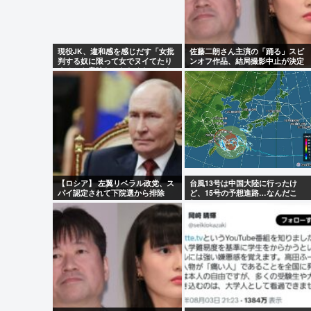
現役JK、違和感を感じだす「女批
佐藤二朗さん主演の「踊る」スピ
判する奴に限って女でヌイてたり
ンオフ作品、結局撮影中止が決定
するから意味わからなくなってき
www
た 」
【ロシア】 左翼リベラル政党、ス
台風13号は中国大陸に行ったけ
パイ認定されて下院選から排除
ど、15号の予想進路…なんだこ
れ？