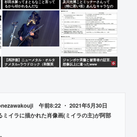
杉田水脈ってまともなこと言って
及川光博ことミッチーさんって
るから叩かれるんだな
（特に若い頃）あんなキャラなの
にあんまアンチおらんよな、男で
も
【再評価】ニューメタル・オルタ
ジャンポケ斉藤と被害者の証言、
ナメタル=ラウドロック（和製英
想像以上に違ったwww
語）がZに刺さってるらしい。お前
らがキッズの頃好きだったバンド
は何？
awakouji 午前8:22 ・ 2021年5月30日
るミイラに描かれた肖像画(ミイラの主)が阿部
。