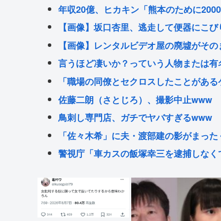
年収20億、ヒカキン「熊本のために200
【画像】坂口杏里、逃走して便器にこびり
【画像】レンタルビデオ屋の廃墟がその
言うほど凄いか？っていう人物または有
「職場の同僚とセクロスしたことがある
佐藤二朗（さとじろ）、撮影中止www
鳥刺し専門店、ガチでヤバすぎるwww
「佐々木希」に夫・渡部建の影がまったく
警視庁「車カスの飯塚幸三を逮捕しなくて
を読んだ」
Powered by livedoor 相互RSS