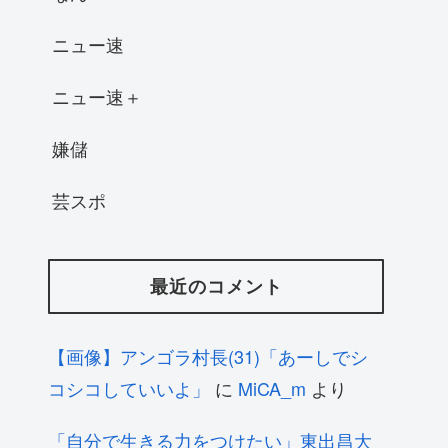
ニュー速
ニュー速＋
嫌儲
芸スポ
最近のコメント
【画像】アンゴラ村長(31)「あーしでシ
コシコしていいよ」
に
MiCA_m
より
「自分で生きる力をつけたい」東出昌大