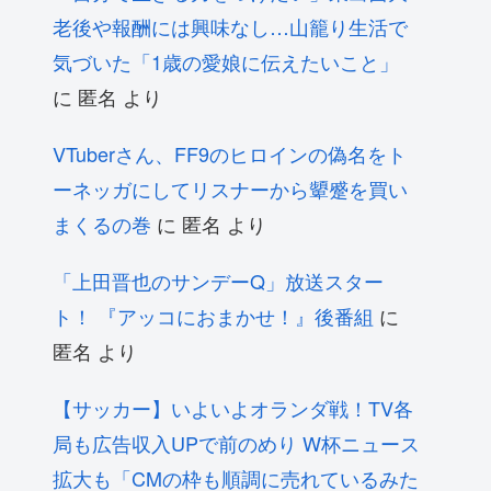
老後や報酬には興味なし…山籠り生活で
気づいた「1歳の愛娘に伝えたいこと」
に
匿名
より
VTuberさん、FF9のヒロインの偽名をト
ーネッガにしてリスナーから顰蹙を買い
まくるの巻
に
匿名
より
「上田晋也のサンデーQ」放送スター
ト！ 『アッコにおまかせ！』後番組
に
匿名
より
【サッカー】いよいよオランダ戦！TV各
局も広告収入UPで前のめり W杯ニュース
拡大も「CMの枠も順調に売れているみた