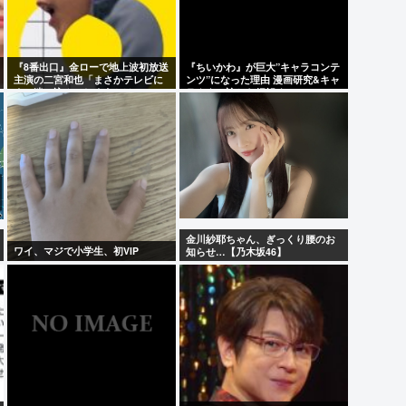
『8番出口』金ローで地上波初放送
『ちいかわ』が巨大”キャラコンテ
主演の二宮和也「まさかテレビに
ンツ”になった理由 漫画研究&キャ
まで迷い込んでしまうとは」
ラクター論から紐解く
金川紗耶ちゃん、ぎっくり腰のお
ワイ、マジで小学生、初VIP
知らせ…【乃木坂46】