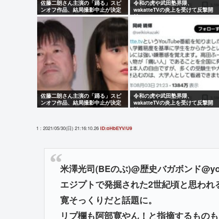
佐藤二朗さん主演の「踊る」スピ
令和の虎や武田塾界隈、
ンオフ作品、結局撮影中止が決定
wakatteTVの炎上を受けて反撃開
www
始
佐藤二朗さん主演の「踊る」スピ
令和の虎や武田塾界隈、
ンオフ作品、結局撮影中止が決定
wakatteTVの炎上を受けて反撃開
www
始
1 : 2021/05/30(日) 21:16:10.26
ID:oHbEYV/U9
米澤光司(BEのぶ)@歴史バガボンド@yonez
エジプトで発掘された2世紀頃と思われ
寛そっくりだと話題に。
リプ欄も阿部寛やん！と指摘するものも