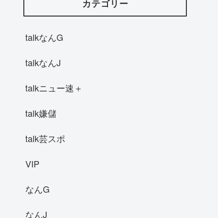
カテゴリー
talkなんG
talkなんJ
talkニュー速＋
talk嫌儲
talk芸スポ
VIP
なんG
なんJ