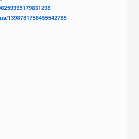
1398259995179831298
atus/1398781756455542785